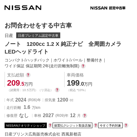
お問合わせをする中古車
日産
日産プレミアム認定中古車
ノート 1200cc 1.2 X 純正ナビ 全周囲カメラ 
LEDヘッドライト
コンパクト/ハッチバック
ホワイト/パール
整備付き
ワイド保証 保証期間:2年(走行距離無制限)
支払総額
車両価格
209
199
.5
.0
万円 
万円 
（諸費用：10.5万円）（リ済込）
（税込 *10%）
2024
1200
年式
(R06)年
排気量
cc
1.6
走行距離 
万km 
なし
2027
12
修復歴
車検 
(R09)年
月 
 
 
 
NISSANクオリティショップ
据置払クレジット取扱店舗
今すぐ予約対象
日産プリンス広島販売株式会社 西風新都店