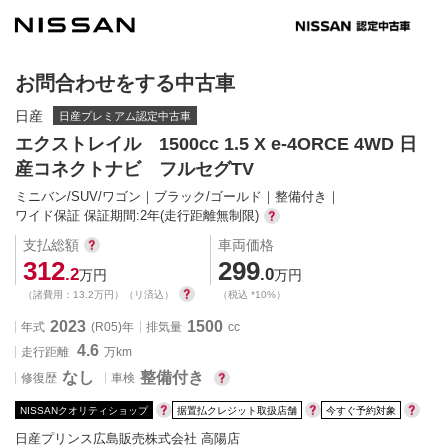
お問合わせをする中古車
日産
日産プレミアム認定中古車
エクストレイル 1500cc 1.5 X e-4ORCE 4WD 日
産コネクトナビ フルセグTV
ミニバン/SUV/ワゴン
ブラック/ゴールド
整備付き
ワイド保証 保証期間:2年(走行距離無制限)
支払総額
車両価格
312
299
.2
.0
万円 
万円 
（諸費用：13.2万円）（リ済込）
（税込 *10%）
2023
1500
年式
(R05)年
排気量
cc
4.6
走行距離 
万km 
なし
整備付き
修復歴
車検 
 
 
 
NISSANクオリティショップ
据置払クレジット取扱店舗
今すぐ予約対象
日産プリンス広島販売株式会社 高陽店