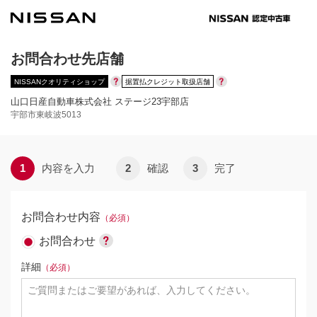
お問合わせ先店舗
 
 
NISSANクオリティショップ
据置払クレジット取扱店舗
山口日産自動車株式会社 ステージ23宇部店
宇部市東岐波5013
1
内容を入力
2
確認
3
完了
お問合わせ内容
（必須）
お問合わせ
詳細
（必須）