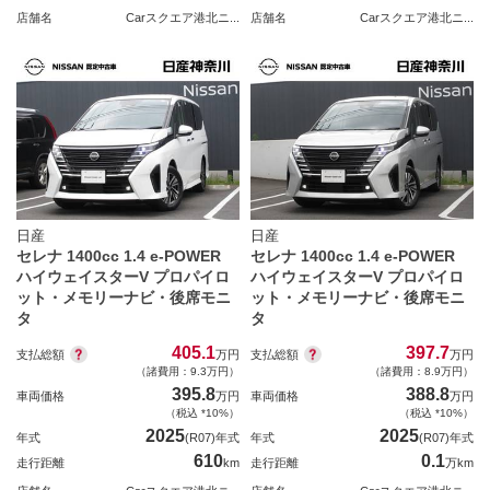
店舗名
Carスクエア港北ニ...
店舗名
Carスクエア港北ニ...
日産
日産
セレナ 1400cc 1.4 e-POWER
セレナ 1400cc 1.4 e-POWER
ハイウェイスターV プロパイロ
ハイウェイスターV プロパイロ
ット・メモリーナビ・後席モニ
ット・メモリーナビ・後席モニ
タ
タ
405.1
397.7
支払総額
支払総額
万円
万円
（諸費用：9.3万円）
（諸費用：8.9万円）
395.8
388.8
車両価格
万円
車両価格
万円
（税込 *10%）
（税込 *10%）
2025
2025
年式
(R07)年式
年式
(R07)年式
610
0.1
走行距離
km
走行距離
万km