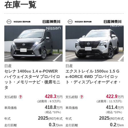
在庫一覧
日産
日産
セレナ 1400cc 1.4 e-POWER
エクストレイル 1500cc 1.5 G
ハイウェイスターV プロパイロ
e-4ORCE 4WD プロパイロッ
ット・メモリーナビ・後席モニ
ト・ディスプレイオーディオ・
タ
428.3
422.9
支払総額
支払総額
万円
万円
（諸費用：9.5万円）
（諸費用：11.5万円）
418.8
411.4
車両価格
万円
車両価格
万円
（税込 *10%）
（税込 *10%）
2025
2025
年式
(R07)年式
年式
(R07)年式
0.3
0.2
走行距離
万km
走行距離
万km