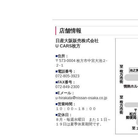
店舗情報
日産大阪販売株式会社
U CARS枚方
■
住所：
〒573-0004 枚方市中宮大池２-
２-１
■
電話番号：
072-805-3923
■
FAX番号：
072-849-2300
■
Eメール：
u-hirakata
nissan-osaka.co.jp
■
営業時間：
１０：００～１８：００
■
定休日：
８月・毎週水曜日 また１１日～
１９日は夏季休業期間です。