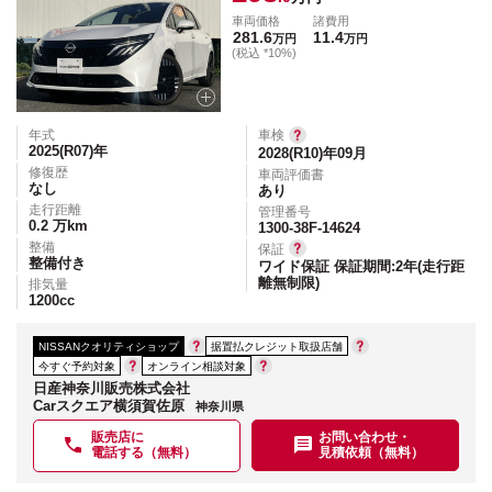
車両価格
諸費用
281.6
11.4
万円
万円
(税込 *10%)
年式
車検
2025(R07)
年
2028(R10)年09月
修復歴
車両評価書
なし
あり
走行距離
管理番号
0.2
万km
1300-38F-14624
整備
保証
整備付き
ワイド保証 保証期間:2年(走行距
離無制限)
排気量
1200
cc
NISSANクオリティショップ
据置払クレジット取扱店舗
今すぐ予約対象
オンライン相談対象
日産神奈川販売株式会社
Carスクエア横須賀佐原
神奈川県
販売店に
お問い合わせ・
電話する（無料）
見積依頼（無料）