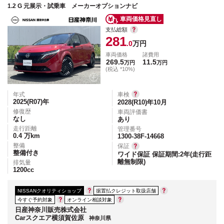
1.2 G 元展示・試乗車 メーカーオプションナビ
車両価格見直し
支払総額
281
.0
万円
車両価格
諸費用
269.5
11.5
万円
万円
(税込 *10%)
年式
車検
2025(R07)
年
2028(R10)年10月
修復歴
車両評価書
なし
あり
走行距離
管理番号
0.4
万km
1300-38F-14668
整備
保証
整備付き
ワイド保証 保証期間:2年(走行距
離無制限)
排気量
1200
cc
NISSANクオリティショップ
据置払クレジット取扱店舗
今すぐ予約対象
オンライン相談対象
日産神奈川販売株式会社
Carスクエア横須賀佐原
神奈川県