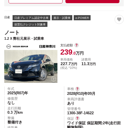
日産
日産プレミアム認定中古車
展示・試乗車
e-POWER
据置払クレジット対象車
ノート
1.2 X 弊社元展示・試乗車
支払総額
239
.0
万円
車両価格
諸費用
227.7
11.3
万円
万円
(税込 *10%)
年式
車検
2025(R07)
年
2028(R10)年09月
修復歴
車両評価書
なし
あり
走行距離
管理番号
0.3
万km
1300-38F-14622
整備
保証
整備付き
ワイド保証 保証期間:2年(走行距
離無制限)
排気量