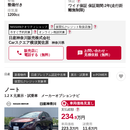
整備
保証
整備付き
ワイド保証 保証期間:2年(走行距
離無制限)
排気量
1200
cc
NISSANクオリティショップ
据置払クレジット取扱店舗
今すぐ予約対象
オンライン相談対象
日産神奈川販売株式会社
Carスクエア横須賀佐原
神奈川県
販売店に
お問い合わせ・
電話する（無料）
見積依頼（無料）
日産
新着物件
日産プレミアム認定中古車
展示・試乗車
e-POWER
据置払クレジット対象車
ノート
1.2 X 元展示・試乗車 メーカーオプションナビ
車両価格見直し
支払総額
234
.9
万円
車両価格
諸費用
223.3
11.6
万円
万円