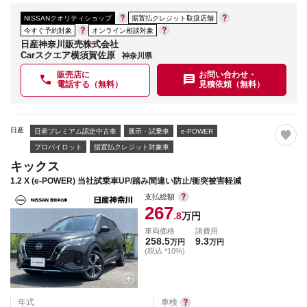
NISSANクオリティショップ
据置払クレジット取扱店舗
今すぐ予約対象
オンライン相談対象
日産神奈川販売株式会社
Carスクエア横須賀佐原
神奈川県
販売店に
お問い合わせ・
電話する（無料）
見積依頼（無料）
日産
日産プレミアム認定中古車
展示・試乗車
e-POWER
プロパイロット
据置払クレジット対象車
キックス
1.2 X (e-POWER) 当社試乗車UP/踏み間違い防止/衝突被害軽減
支払総額
267
.8
万円
車両価格
諸費用
258.5
9.3
万円
万円
(税込 *10%)
年式
車検