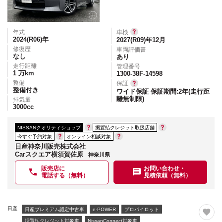
年式
車検
2024(R06)
年
2027(R09)年12月
修復歴
車両評価書
なし
あり
走行距離
管理番号
1
万km
1300-38F-14598
整備
保証
整備付き
ワイド保証 保証期間:2年(走行距
離無制限)
排気量
3000
cc
NISSANクオリティショップ
据置払クレジット取扱店舗
今すぐ予約対象
オンライン相談対象
日産神奈川販売株式会社
Carスクエア横須賀佐原
神奈川県
販売店に
お問い合わせ・
電話する（無料）
見積依頼（無料）
日産
日産プレミアム認定中古車
e-POWER
プロパイロット
据置払クレジット対象車
NissanConnect対象車