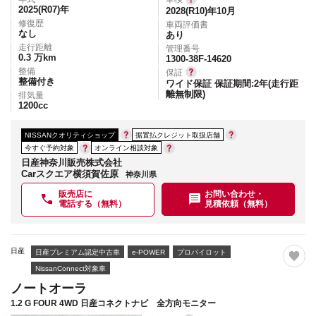
2025(R07)
年
2028(R10)年10月
修復歴
車両評価書
なし
あり
走行距離
管理番号
0.3
万km
1300-38F-14620
整備
保証
整備付き
ワイド保証 保証期間:2年(走行距
離無制限)
排気量
1200
cc
NISSANクオリティショップ
据置払クレジット取扱店舗
今すぐ予約対象
オンライン相談対象
日産神奈川販売株式会社
Carスクエア横須賀佐原
神奈川県
販売店に
お問い合わせ・
電話する（無料）
見積依頼（無料）
日産
日産プレミアム認定中古車
e-POWER
プロパイロット
NissanConnect対象車
ノートオーラ
1.2 G FOUR 4WD 日産コネクトナビ 全方向モニター