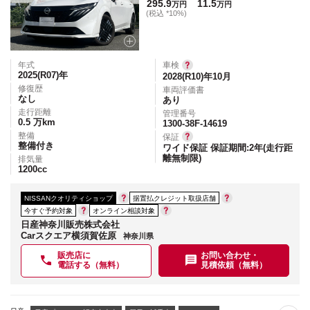
295.9
11.5
万円
万円
(税込 *10%)
年式
車検
2025(R07)
年
2028(R10)年10月
修復歴
車両評価書
なし
あり
走行距離
管理番号
0.5
万km
1300-38F-14619
整備
保証
整備付き
ワイド保証 保証期間:2年(走行距
離無制限)
排気量
1200
cc
NISSANクオリティショップ
据置払クレジット取扱店舗
今すぐ予約対象
オンライン相談対象
日産神奈川販売株式会社
Carスクエア横須賀佐原
神奈川県
販売店に
お問い合わせ・
電話する（無料）
見積依頼（無料）