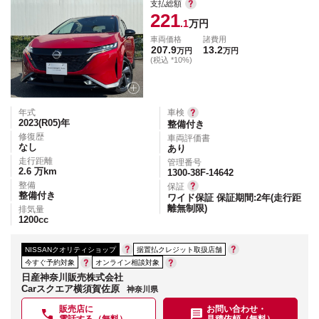
支払総額
221
.1
万円
車両価格
諸費用
207.9
13.2
万円
万円
(税込 *10%)
年式
車検
2023(R05)
年
整備付き
修復歴
車両評価書
なし
あり
走行距離
管理番号
2.6
万km
1300-38F-14642
整備
保証
整備付き
ワイド保証 保証期間:2年(走行距
離無制限)
排気量
1200
cc
NISSANクオリティショップ
据置払クレジット取扱店舗
今すぐ予約対象
オンライン相談対象
日産神奈川販売株式会社
Carスクエア横須賀佐原
神奈川県
販売店に
お問い合わせ・
電話する（無料）
見積依頼（無料）