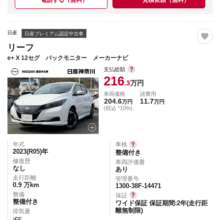
日産
日産プレミアム認定中古車
リーフ
e+ X 12セグ バックモニター メーカーナビ
支払総額
216
.3
万円
車両価格
諸費用
204.6
11.7
万円
万円
(税込 *10%)
年式
車検
2023(R05)
年
整備付き
修復歴
車両評価書
なし
あり
走行距離
管理番号
0.9
万km
1300-38F-14471
整備
保証
整備付き
ワイド保証 保証期間:2年(走行距
離無制限)
排気量
-
cc