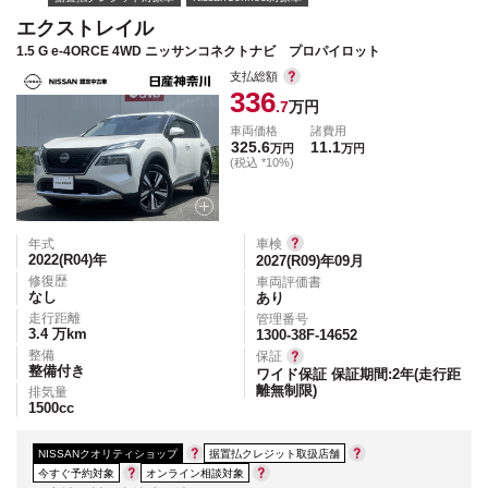
エクストレイル
1.5 G e-4ORCE 4WD ニッサンコネクトナビ プロパイロット
支払総額
336
.7
万円
車両価格
諸費用
325.6
11.1
万円
万円
(税込 *10%)
年式
車検
2022(R04)
年
2027(R09)年09月
修復歴
車両評価書
なし
あり
走行距離
管理番号
3.4
万km
1300-38F-14652
整備
保証
整備付き
ワイド保証 保証期間:2年(走行距
離無制限)
排気量
1500
cc
NISSANクオリティショップ
据置払クレジット取扱店舗
今すぐ予約対象
オンライン相談対象