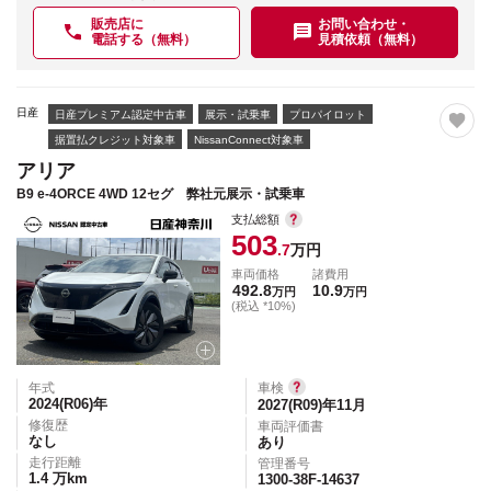
販売店に
お問い合わせ・
電話する（無料）
見積依頼（無料）
日産
日産プレミアム認定中古車
展示・試乗車
プロパイロット
据置払クレジット対象車
NissanConnect対象車
アリア
B9 e-4ORCE 4WD 12セグ 弊社元展示・試乗車
支払総額
503
.7
万円
車両価格
諸費用
492.8
10.9
万円
万円
(税込 *10%)
年式
車検
2024(R06)
年
2027(R09)年11月
修復歴
車両評価書
なし
あり
走行距離
管理番号
1.4
万km
1300-38F-14637