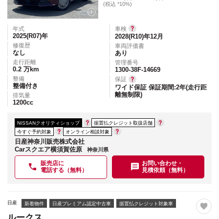
(税込 *10%)
年式
車検
2025(R07)
年
2028(R10)年12月
修復歴
車両評価書
なし
あり
走行距離
管理番号
0.2
万km
1300-38F-14669
整備
保証
整備付き
ワイド保証 保証期間:2年(走行距
離無制限)
排気量
1200
cc
NISSANクオリティショップ
据置払クレジット取扱店舗
今すぐ予約対象
オンライン相談対象
日産神奈川販売株式会社
Carスクエア横須賀佐原
神奈川県
販売店に
お問い合わせ・
電話する（無料）
見積依頼（無料）
日産
新着物件
日産プレミアム認定中古車
据置払クレジット対象車
ルークス