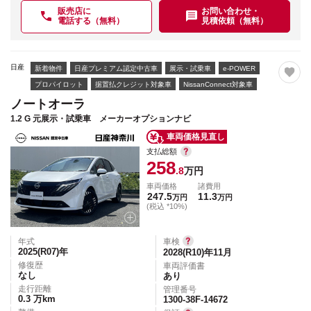
販売店に
お問い合わせ・
電話する（無料）
見積依頼（無料）
日産
新着物件
日産プレミアム認定中古車
展示・試乗車
e-POWER
プロパイロット
据置払クレジット対象車
NissanConnect対象車
ノートオーラ
1.2 G 元展示・試乗車 メーカーオプションナビ
車両価格見直し
支払総額
258
.8
万円
車両価格
諸費用
247.5
11.3
万円
万円
(税込 *10%)
年式
車検
2025(R07)
年
2028(R10)年11月
修復歴
車両評価書
なし
あり
走行距離
管理番号
0.3
万km
1300-38F-14672