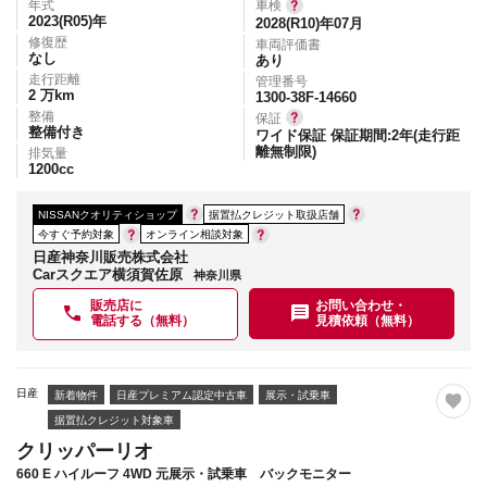
年式
車検
2023(R05)
年
2028(R10)年07月
修復歴
車両評価書
なし
あり
走行距離
管理番号
2
万km
1300-38F-14660
整備
保証
整備付き
ワイド保証 保証期間:2年(走行距
離無制限)
排気量
1200
cc
NISSANクオリティショップ
据置払クレジット取扱店舗
今すぐ予約対象
オンライン相談対象
日産神奈川販売株式会社
Carスクエア横須賀佐原
神奈川県
販売店に
お問い合わせ・
電話する（無料）
見積依頼（無料）
日産
新着物件
日産プレミアム認定中古車
展示・試乗車
据置払クレジット対象車
クリッパーリオ
660 E ハイルーフ 4WD 元展示・試乗車 バックモニター