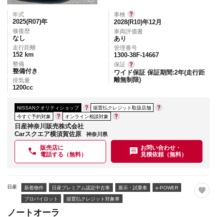
年式
車検
2025(R07)
年
2028(R10)年12月
修復歴
車両評価書
なし
あり
走行距離
管理番号
152
km
1300-38F-14667
整備
保証
整備付き
ワイド保証 保証期間:2年(走行距
離無制限)
排気量
1200
cc
NISSANクオリティショップ
据置払クレジット取扱店舗
今すぐ予約対象
オンライン相談対象
日産神奈川販売株式会社
Carスクエア横須賀佐原
神奈川県
販売店に
お問い合わせ・
電話する（無料）
見積依頼（無料）
日産
新着物件
日産プレミアム認定中古車
展示・試乗車
e-POWER
プロパイロット
据置払クレジット対象車
ノートオーラ