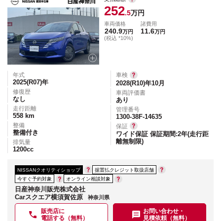
252
.5
万円
車両価格
諸費用
240.9
11.6
万円
万円
(税込 *10%)
年式
車検
2025(R07)
年
2028(R10)年10月
修復歴
車両評価書
なし
あり
走行距離
管理番号
558
km
1300-38F-14635
整備
保証
整備付き
ワイド保証 保証期間:2年(走行距
離無制限)
排気量
1200
cc
NISSANクオリティショップ
据置払クレジット取扱店舗
今すぐ予約対象
オンライン相談対象
日産神奈川販売株式会社
Carスクエア横須賀佐原
神奈川県
販売店に
お問い合わせ・
電話する（無料）
見積依頼（無料）