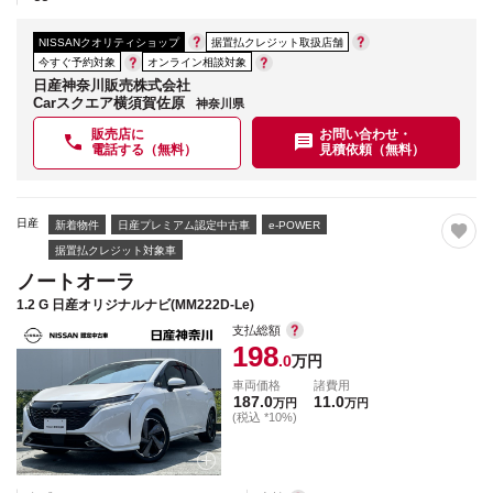
NISSANクオリティショップ
据置払クレジット取扱店舗
今すぐ予約対象
オンライン相談対象
日産神奈川販売株式会社
Carスクエア横須賀佐原
神奈川県
販売店に
お問い合わせ・
電話する（無料）
見積依頼（無料）
日産
新着物件
日産プレミアム認定中古車
e-POWER
据置払クレジット対象車
ノートオーラ
1.2 G 日産オリジナルナビ(MM222D-Le)
支払総額
198
.0
万円
車両価格
諸費用
187.0
11.0
万円
万円
(税込 *10%)