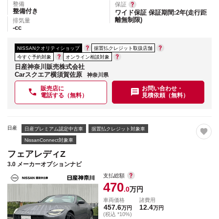
整備
保証
整備付き
ワイド保証 保証期間:2年(走行距
離無制限)
排気量
-
cc
NISSANクオリティショップ
据置払クレジット取扱店舗
今すぐ予約対象
オンライン相談対象
日産神奈川販売株式会社
Carスクエア横須賀佐原
神奈川県
販売店に
お問い合わせ・
電話する（無料）
見積依頼（無料）
日産
日産プレミアム認定中古車
据置払クレジット対象車
NissanConnect対象車
フェアレディZ
3.0 メーカーオプションナビ
支払総額
470
.0
万円
車両価格
諸費用
457.6
12.4
万円
万円
(税込 *10%)