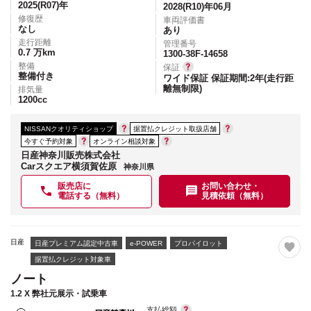
2025(R07)
年
2028(R10)年06月
修復歴
車両評価書
なし
あり
走行距離
管理番号
0.7
万km
1300-38F-14658
整備
保証
整備付き
ワイド保証 保証期間:2年(走行距
離無制限)
排気量
1200
cc
NISSANクオリティショップ
据置払クレジット取扱店舗
今すぐ予約対象
オンライン相談対象
日産神奈川販売株式会社
Carスクエア横須賀佐原
神奈川県
販売店に
お問い合わせ・
電話する（無料）
見積依頼（無料）
日産
日産プレミアム認定中古車
e-POWER
プロパイロット
据置払クレジット対象車
ノート
1.2 X 弊社元展示・試乗車
支払総額