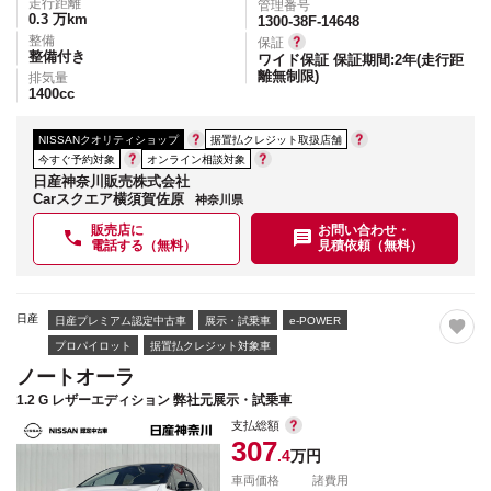
走行距離
管理番号
0.3
万km
1300-38F-14648
整備
保証
整備付き
ワイド保証 保証期間:2年(走行距
離無制限)
排気量
1400
cc
NISSANクオリティショップ
据置払クレジット取扱店舗
今すぐ予約対象
オンライン相談対象
日産神奈川販売株式会社
Carスクエア横須賀佐原
神奈川県
販売店に
お問い合わせ・
電話する（無料）
見積依頼（無料）
日産
日産プレミアム認定中古車
展示・試乗車
e-POWER
プロパイロット
据置払クレジット対象車
ノートオーラ
1.2 G レザーエディション 弊社元展示・試乗車
支払総額
307
.4
万円
車両価格
諸費用