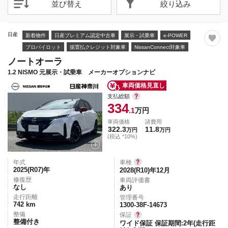
並び替え
絞り込み
日産
新着物件
日産プレミアム認定中古車
展示・試乗車
e-POWER
プロパイロット
据置払クレジット対象車
NissanConnect対象車
ノートオーラ
1.2 NISMO 元展示・試乗車 メーカーオプションナビ
車両価格見直し
支払総額
334
.1
万円
車両価格
諸費用
322.3
11.8
万円
万円
(税込 *10%)
年式
車検
2025(R07)
年
2028(R10)年12月
修復歴
車両評価書
なし
あり
走行距離
管理番号
742
km
1300-38F-14673
整備
保証
整備付き
ワイド保証 保証期間:2年(走行距