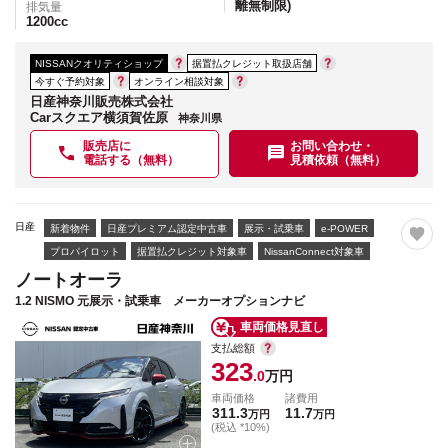
離無制限)
排気量
1200
cc
NISSANクオリティショップ
据置払クレジット取扱店舗
今すぐ予約対象
オンライン相談対象
日産神奈川販売株式会社
Carスクエア横須賀佐原
神奈川県
販売店に
お問い合わせ・
電話する（無料）
見積依頼（無料）
日産
新着物件
日産プレミアム認定中古車
展示・試乗車
e-POWER
プロパイロット
据置払クレジット対象車
NissanConnect対象車
ノートオーラ
1.2 NISMO 元展示・試乗車 メーカーオプションナビ
車両価格見直し
支払総額
323
.0
万円
車両価格
諸費用
311.3
11.7
万円
万円
(税込 *10%)