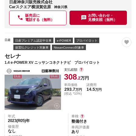
日産神奈川販売株式会社
Carスクエア横須賀佐原
神奈川県
販売店に
お問い合わせ・
電話する（無料）
見積依頼（無料）
日産
日産プレミアム認定中古車
e-POWER
プロパイロット
据置払クレジット対象車
NissanConnect対象車
セレナ
1.4 e-POWER XV ニッサンコネクトナビ プロパイロット
支払総額
308
.2
万円
車両価格
諸費用
293.7
14.5
万円
万円
(税込 *10%)
年式
車検
2023(R05)
年
整備付き
修復歴
車両評価書
なし
あり