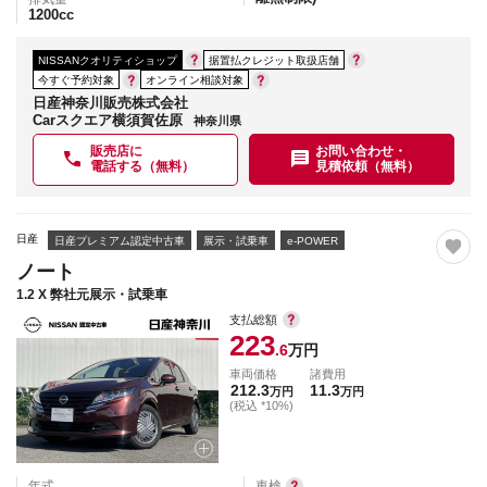
1200
cc
NISSANクオリティショップ
据置払クレジット取扱店舗
今すぐ予約対象
オンライン相談対象
日産神奈川販売株式会社
Carスクエア横須賀佐原
神奈川県
販売店に
お問い合わせ・
電話する（無料）
見積依頼（無料）
日産
日産プレミアム認定中古車
展示・試乗車
e-POWER
ノート
1.2 X 弊社元展示・試乗車
支払総額
223
.6
万円
車両価格
諸費用
212.3
11.3
万円
万円
(税込 *10%)
年式
車検