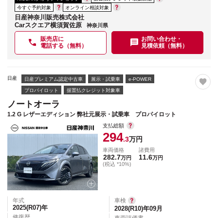
今すぐ予約対象
オンライン相談対象
日産神奈川販売株式会社
Carスクエア横須賀佐原
神奈川県
販売店に
お問い合わせ・
電話する（無料）
見積依頼（無料）
日産
日産プレミアム認定中古車
展示・試乗車
e-POWER
プロパイロット
据置払クレジット対象車
ノートオーラ
1.2 G レザーエディション 弊社元展示・試乗車 プロパイロット
支払総額
294
.3
万円
車両価格
諸費用
282.7
11.6
万円
万円
(税込 *10%)
年式
車検
2025(R07)
年
2028(R10)年09月
修復歴
車両評価書