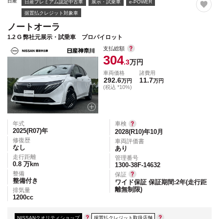
日産
日産プレミアム認定中古車
展示・試乗車
e-POWER
据置払クレジット対象車
ノートオーラ
1.2 G 弊社元展示・試乗車 プロパイロット
支払総額
304
.3
万円
車両価格
諸費用
292.6
11.7
万円
万円
(税込 *10%)
年式
車検
2025(R07)
年
2028(R10)年10月
修復歴
車両評価書
なし
あり
走行距離
管理番号
0.8
万km
1300-38F-14632
整備
保証
整備付き
ワイド保証 保証期間:2年(走行距
離無制限)
排気量
1200
cc
NISSANクオリティショップ
据置払クレジット取扱店舗