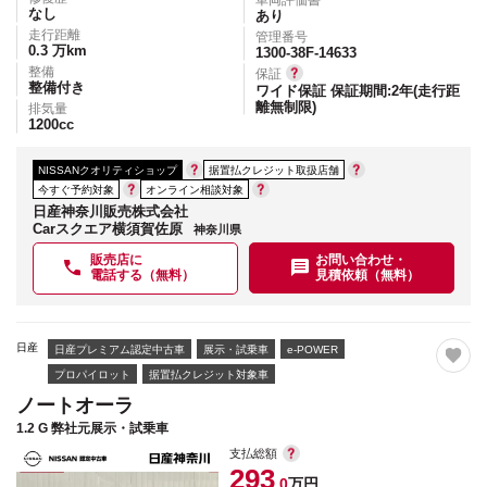
なし
あり
走行距離
管理番号
0.3
万km
1300-38F-14633
整備
保証
整備付き
ワイド保証 保証期間:2年(走行距
離無制限)
排気量
1200
cc
NISSANクオリティショップ
据置払クレジット取扱店舗
今すぐ予約対象
オンライン相談対象
日産神奈川販売株式会社
Carスクエア横須賀佐原
神奈川県
販売店に
お問い合わせ・
電話する（無料）
見積依頼（無料）
日産
日産プレミアム認定中古車
展示・試乗車
e-POWER
プロパイロット
据置払クレジット対象車
ノートオーラ
1.2 G 弊社元展示・試乗車
支払総額
293
.0
万円