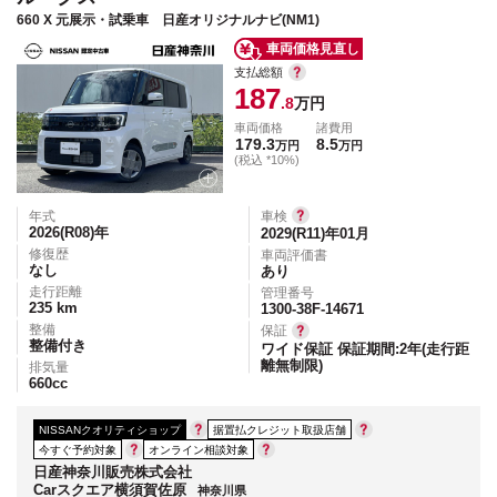
660 X 元展示・試乗車 日産オリジナルナビ(NM1)
車両価格見直し
支払総額
187
.8
万円
車両価格
諸費用
179.3
8.5
万円
万円
(税込 *10%)
年式
車検
2026(R08)
年
2029(R11)年01月
修復歴
車両評価書
なし
あり
走行距離
管理番号
235
km
1300-38F-14671
整備
保証
整備付き
ワイド保証 保証期間:2年(走行距
離無制限)
排気量
660
cc
NISSANクオリティショップ
据置払クレジット取扱店舗
今すぐ予約対象
オンライン相談対象
日産神奈川販売株式会社
Carスクエア横須賀佐原
神奈川県