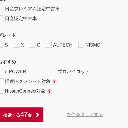
日産プレミアム認定中古車
日産認定中古車
グレード
S
X
G
AUTECH
NISMO
おすすめ
e-POWER
プロパイロット
据置払クレジット対象
NissanConnect対象
47
条件をクリアする
検索する
台