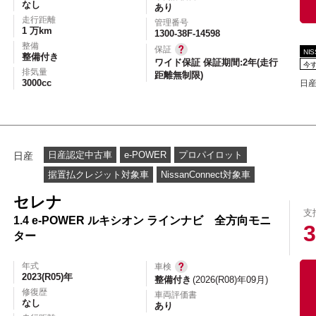
なし
あり
走行距離
管理番号
1 万km
1300-38F-14598
整備
保証
NI
整備付き
ワイド保証 保証期間:2年(走行
今
排気量
距離無制限)
3000cc
日産
日産認定中古車
e-POWER
プロパイロット
日産
据置払クレジット対象車
NissanConnect対象車
セレナ
支
1.4 e-POWER ルキシオン ラインナビ 全方向モニ
3
ター
年式
車検
2023(R05)年
整備付き
(2026(R08)年09月)
修復歴
車両評価書
なし
あり