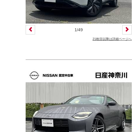
カーナビ
バックモニター
ETC
エアバッグ
ABS
サンルーフ
ディスチャージ(キセノン)ヘッドライト
1
/
49
プライバシーガラス
オートバックドア
21枚目以降は詳細ページへ
ライフケアビークル(福祉車両)装備仕様
フラップシート
助手席回転シート
車いす用リフター
運転補助装置
その他
クオリティショップ
車両状態証明書あり
今すぐ予約対象
オンライン相談対象