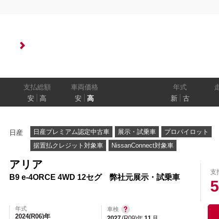
状態
ル
（福祉車両）
車検残
ワ
パワートレイン
駆動方式
ド
支払総額
車両価格
年式
安
高
安
高
新
古
ューモニター
スマートルームミラー
踏み間違い
日産プレミアム認定中古車
展示・試乗車
プロパイロット
日産
プロパイロット パーキング
e-4ORCE
据置払クレジット対象車
NissanConnect対象車
アリア
支
B9 e-4ORCE 4WD 12セグ 弊社元展示・試乗車
クルーズコントロール
両側オートスライドドア
5
年式
車検
2024(R06)年
2027
(R09)年
11
月