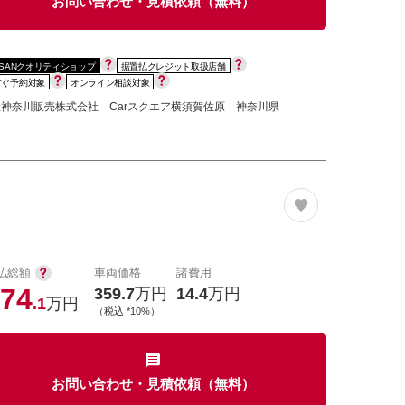
お問い合わせ・見積依頼（無料）
SSANクオリティショップ
据置払クレジット取扱店舗
すぐ予約対象
オンライン相談対象
神奈川販売株式会社 Carスクエア横須賀佐原 神奈川県
払総額
車両価格
諸費用
74
359.7
万円
14.4
万円
.1
万円
（税込 *10%）
お問い合わせ・見積依頼（無料）