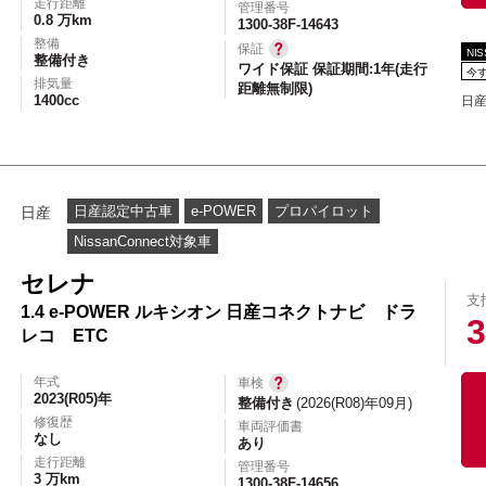
走行距離
管理番号
0.8 万km
1300-38F-14643
整備
保証
NI
整備付き
ワイド保証 保証期間:1年(走行
今
排気量
距離無制限)
1400cc
日産
日産認定中古車
e-POWER
プロパイロット
日産
NissanConnect対象車
セレナ
支
1.4 e-POWER ルキシオン 日産コネクトナビ ドラ
3
レコ ETC
年式
車検
2023(R05)年
整備付き
(2026(R08)年09月)
修復歴
車両評価書
なし
あり
走行距離
管理番号
3 万km
1300-38F-14656