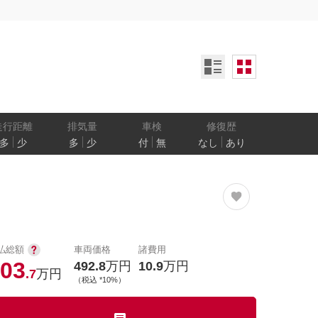
ンオーナー
定期記録簿付
禁煙車
ア数
乗車定員
走行距離
排気量
車検
修復歴
多
少
多
少
付
無
なし
あり
防止
電気自動車
払総額
車両価格
諸費用
03
492.8
万円
10.9
万円
.7
万円
（税込 *10%）