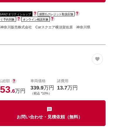
SSANクオリティショップ
据置払クレジット取扱店舗
すぐ予約対象
オンライン相談対象
神奈川販売株式会社 Carスクエア横須賀佐原 神奈川県
払総額
車両価格
諸費用
53
339.9
万円
13.7
万円
.6
万円
（税込 *10%）
お問い合わせ・見積依頼（無料）