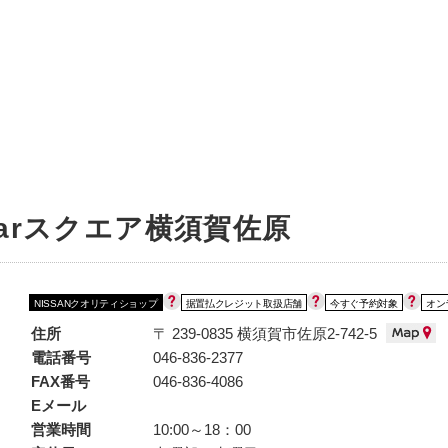
中古車を探す
店舗から探す
日産の中古車とは
認
P
arスクエア横須賀佐原
NISSANクオリティショップ
据置払クレジット取扱店舗
今すぐ予約対象
オン
住所
〒 239-0835 横須賀市佐原2-742-5
電話番号
046-836-2377
FAX番号
046-836-4086
Eメール
営業時間
10:00～18：00