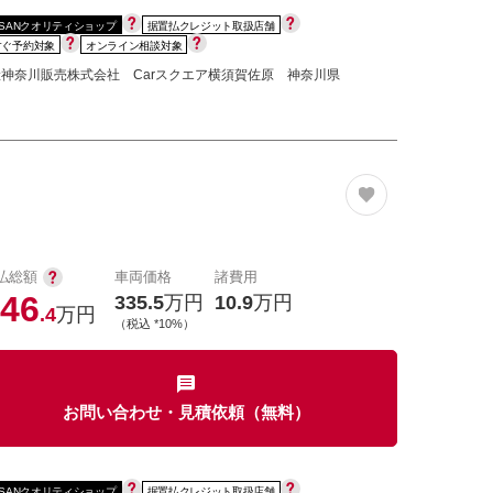
SSANクオリティショップ
据置払クレジット取扱店舗
すぐ予約対象
オンライン相談対象
神奈川販売株式会社 Carスクエア横須賀佐原 神奈川県
払総額
車両価格
諸費用
46
335.5
万円
10.9
万円
.4
万円
（税込 *10%）
お問い合わせ・見積依頼（無料）
SSANクオリティショップ
据置払クレジット取扱店舗