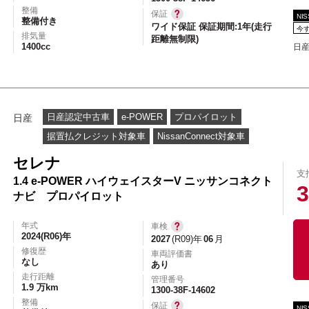
整備
保証
NI
整備付き
ワイド保証 保証期間:1年(走行
今
排気量
距離無制限)
1400cc
日産
日産認定中古車
e-POWER
プロパイロット
日産
据置払クレジット対象車
NissanConnect対象車
セレナ
支
1.4 e-POWER ハイウェイスターV ニッサンコネクト
3
ナビ プロパイロット
年式
車検
2024(R06)年
2027
(R09)年
06
月
修復歴
車両評価書
なし
あり
走行距離
管理番号
1.9 万km
1300-38F-14602
整備
保証
NI