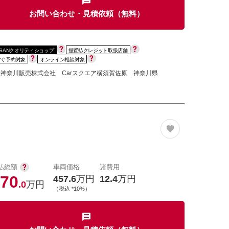
カセット
CD
MD
お問い合わせ・見積依頼（無料）
インテリジェントキー
ー
盗難防止システム
キーレス
SSANクオリティショップ
据置払クレジット取扱店舗
スト
ドライブレコーダー
すぐ予約対象
オンライン相談対象
神奈川販売株式会社 Carスクエア横須賀佐原 神奈川県
ステップ
チルトアップシート
払総額
車両価格
諸費用
除く
商用車・バンを除く
70
457.6
万円
12.4
万円
.0
万円
D
（税込 *10%）