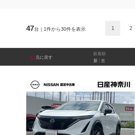
ミニバン/SUV/ワゴン
ライフケアビーク
47
1
2
台｜1件から30件を表示
排気量
－
新着順
元に戻す
新
古
日産の先進技術
エマージェンシーブレーキ
アラウンドビ
パーキングアシスト
車線逸脱警報
人気の装備
LEDヘッドライト
アイドリングストップ
装備仕様