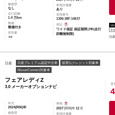
エアコン
パワーステアリング
パワーウィンドウ
修復歴
車両評価書
なし
あり
カーテレビ（地デジ）
本革シート
アルミホイール
走行距離
管理番号
1.4 万km
1300-38F-14637
オートスライドドア
寒冷地仕様
ブラインドモニタ
整備
保証
NI
整備付き
ワイド保証 保証期間:2年(走行
シートヒーター
後席モニター
ハイビームアシ
今
排気量
距離無制限)
-cc
日産
スライドアップシート
車いす用スロープ
スライド
日産プレミアム認定中古車
据置払クレジット対象車
日産
NissanConnect対象車
フェアレディZ
支
エコカー減税対象車
店長特選車
軽自動車を
3.0 メーカーオプションナビ
4
新着物件
修復歴なし
展示試乗車
4W
年式
車検
2024(R06)年
2027
(R09)年
12
月
修復歴
車両評価書