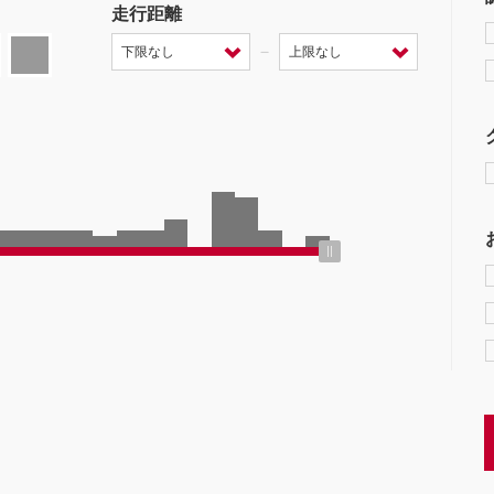
走行距離
－
ミッション
クーペ
AT
CVT
MT
/商用車