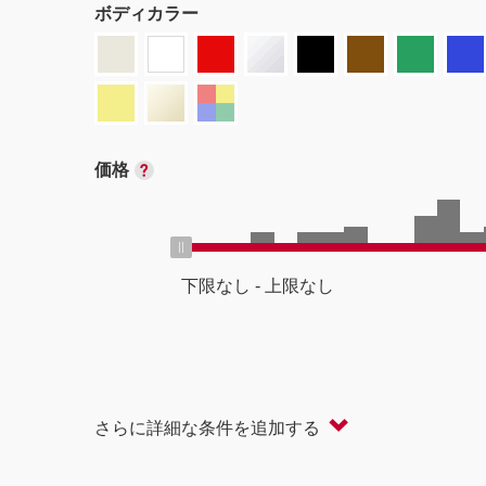
ボディカラー
価格
下限なし
-
上限なし
ボディタイプ
さらに詳細な条件を追加する
軽自動車
コンパクト/ハッチバック
オープン
セダン/ハードトップ
バン