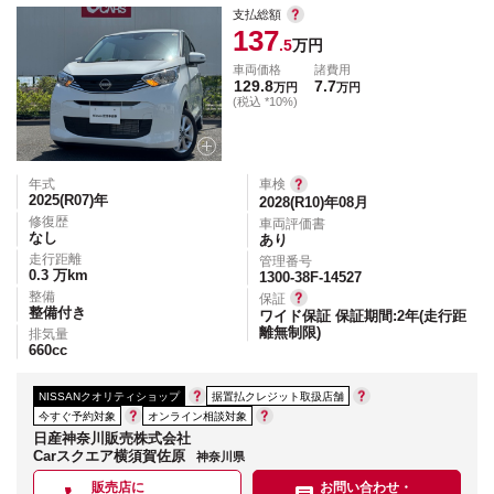
支払総額
137
.5
万円
車両価格
諸費用
129.8
7.7
万円
万円
(税込 *10%)
年式
車検
2025(R07)
年
2028(R10)年08月
修復歴
車両評価書
なし
あり
走行距離
管理番号
0.3
万km
1300-38F-14527
整備
保証
整備付き
ワイド保証 保証期間:2年(走行距
離無制限)
排気量
660
cc
NISSANクオリティショップ
据置払クレジット取扱店舗
今すぐ予約対象
オンライン相談対象
日産神奈川販売株式会社
Carスクエア横須賀佐原
神奈川県
販売店に
お問い合わせ・