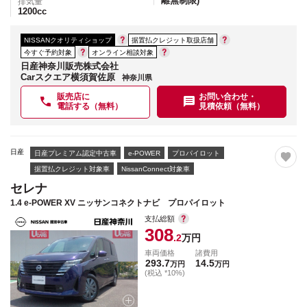
離無制限)
排気量
1200
cc
NISSANクオリティショップ
据置払クレジット取扱店舗
今すぐ予約対象
オンライン相談対象
日産神奈川販売株式会社
Carスクエア横須賀佐原
神奈川県
販売店に
お問い合わせ・
電話する（無料）
見積依頼（無料）
日産
日産プレミアム認定中古車
e-POWER
プロパイロット
据置払クレジット対象車
NissanConnect対象車
セレナ
1.4 e-POWER XV ニッサンコネクトナビ プロパイロット
支払総額
308
.2
万円
車両価格
諸費用
293.7
14.5
万円
万円
(税込 *10%)