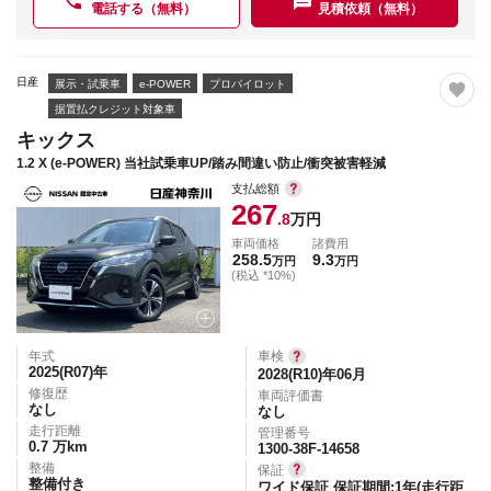
電話する（無料）
見積依頼（無料）
日産
展示・試乗車
e-POWER
プロパイロット
据置払クレジット対象車
キックス
1.2 X (e-POWER) 当社試乗車UP/踏み間違い防止/衝突被害軽減
支払総額
267
.8
万円
車両価格
諸費用
258.5
9.3
万円
万円
(税込 *10%)
年式
車検
2025(R07)
年
2028(R10)年06月
修復歴
車両評価書
なし
なし
走行距離
管理番号
0.7
万km
1300-38F-14658
整備
保証
整備付き
ワイド保証 保証期間:1年(走行距