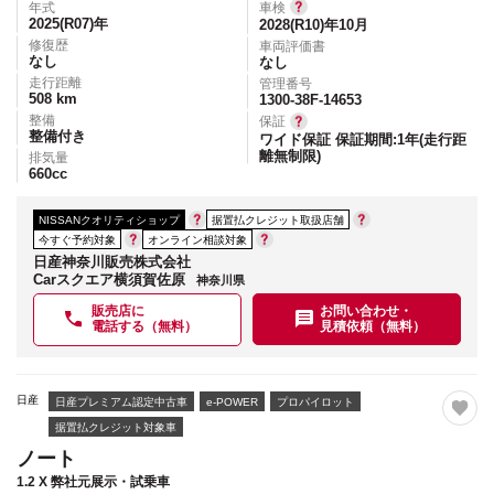
年式
車検
2025(R07)
年
2028(R10)年10月
修復歴
車両評価書
なし
なし
走行距離
管理番号
508
km
1300-38F-14653
整備
保証
整備付き
ワイド保証 保証期間:1年(走行距
離無制限)
排気量
660
cc
NISSANクオリティショップ
据置払クレジット取扱店舗
今すぐ予約対象
オンライン相談対象
日産神奈川販売株式会社
Carスクエア横須賀佐原
神奈川県
販売店に
お問い合わせ・
電話する（無料）
見積依頼（無料）
日産
日産プレミアム認定中古車
e-POWER
プロパイロット
据置払クレジット対象車
ノート
1.2 X 弊社元展示・試乗車