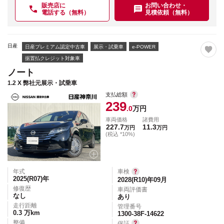
販売店に
お問い合わせ・
電話する（無料）
見積依頼（無料）
日産
日産プレミアム認定中古車
展示・試乗車
e-POWER
据置払クレジット対象車
ノート
1.2 X 弊社元展示・試乗車
支払総額
239
.0
万円
車両価格
諸費用
227.7
11.3
万円
万円
(税込 *10%)
年式
車検
2025(R07)
年
2028(R10)年09月
修復歴
車両評価書
なし
あり
走行距離
管理番号
0.3
万km
1300-38F-14622
整備
保証