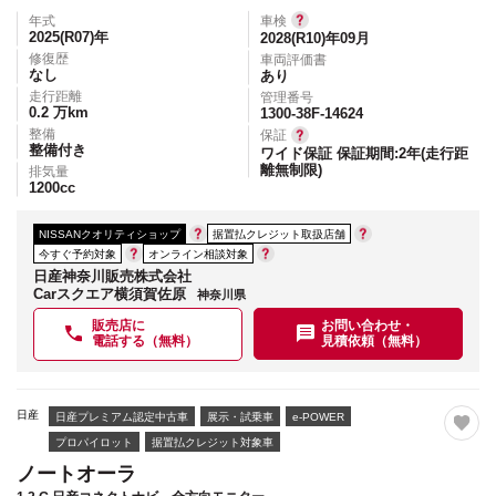
年式
車検
2025(R07)
年
2028(R10)年09月
修復歴
車両評価書
なし
あり
走行距離
管理番号
0.2
万km
1300-38F-14624
整備
保証
整備付き
ワイド保証 保証期間:2年(走行距
離無制限)
排気量
1200
cc
NISSANクオリティショップ
据置払クレジット取扱店舗
今すぐ予約対象
オンライン相談対象
日産神奈川販売株式会社
Carスクエア横須賀佐原
神奈川県
販売店に
お問い合わせ・
電話する（無料）
見積依頼（無料）
日産
日産プレミアム認定中古車
展示・試乗車
e-POWER
プロパイロット
据置払クレジット対象車
ノートオーラ