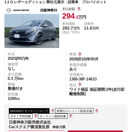
1.2 G レザーエディション 弊社元展示・試乗車 プロパイロット
支払総額
294
.3
万円
車両価格
諸費用
282.7
11.6
万円
万円
(税込 *10%)
年式
車検
2025(R07)
年
2028(R10)年09月
修復歴
車両評価書
なし
あり
走行距離
管理番号
0.3
万km
1300-38F-14633
整備
保証
整備付き
ワイド保証 保証期間:2年(走行距
離無制限)
排気量
1200
cc
NISSANクオリティショップ
据置払クレジット取扱店舗
今すぐ予約対象
オンライン相談対象
日産神奈川販売株式会社
Carスクエア横須賀佐原
神奈川県