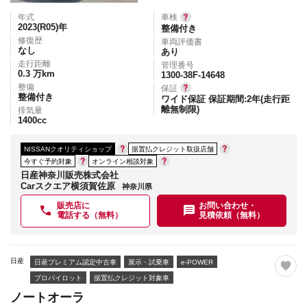
年式
車検
2023(R05)
年
整備付き
修復歴
車両評価書
なし
あり
走行距離
管理番号
0.3
万km
1300-38F-14648
整備
保証
整備付き
ワイド保証 保証期間:2年(走行距
離無制限)
排気量
1400
cc
NISSANクオリティショップ
据置払クレジット取扱店舗
今すぐ予約対象
オンライン相談対象
日産神奈川販売株式会社
Carスクエア横須賀佐原
神奈川県
販売店に
お問い合わせ・
電話する（無料）
見積依頼（無料）
日産
日産プレミアム認定中古車
展示・試乗車
e-POWER
プロパイロット
据置払クレジット対象車
ノートオーラ