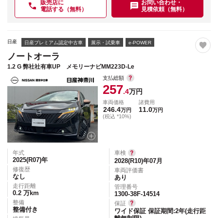
販売店に
お問い合わせ・
電話する（無料）
見積依頼（無料）
日産
日産プレミアム認定中古車
展示・試乗車
e-POWER
ノートオーラ
1.2 G 弊社社有車UP メモリーナビMM223D-Le
支払総額
257
.4
万円
車両価格
諸費用
246.4
11.0
万円
万円
(税込 *10%)
年式
車検
2025(R07)
年
2028(R10)年07月
修復歴
車両評価書
なし
あり
走行距離
管理番号
0.2
万km
1300-38F-14514
整備
保証
整備付き
ワイド保証 保証期間:2年(走行距