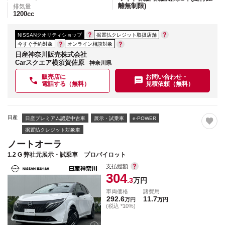
離無制限)
排気量
1200
cc
NISSANクオリティショップ
据置払クレジット取扱店舗
今すぐ予約対象
オンライン相談対象
日産神奈川販売株式会社
Carスクエア横須賀佐原
神奈川県
販売店に
お問い合わせ・
電話する（無料）
見積依頼（無料）
日産
日産プレミアム認定中古車
展示・試乗車
e-POWER
据置払クレジット対象車
ノートオーラ
1.2 G 弊社元展示・試乗車 プロパイロット
支払総額
304
.3
万円
車両価格
諸費用
292.6
11.7
万円
万円
(税込 *10%)