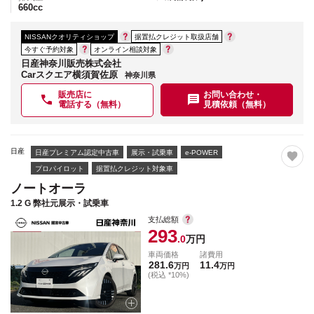
660
cc
NISSANクオリティショップ
据置払クレジット取扱店舗
今すぐ予約対象
オンライン相談対象
日産神奈川販売株式会社
Carスクエア横須賀佐原
神奈川県
販売店に
お問い合わせ・
電話する（無料）
見積依頼（無料）
日産
日産プレミアム認定中古車
展示・試乗車
e-POWER
プロパイロット
据置払クレジット対象車
ノートオーラ
1.2 G 弊社元展示・試乗車
支払総額
293
.0
万円
車両価格
諸費用
281.6
11.4
万円
万円
(税込 *10%)