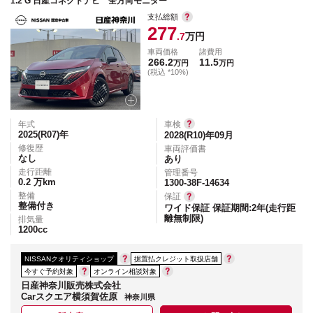
1.2 G 日産コネクトナビ 全方向モニター
支払総額
277
.7
万円
車両価格
諸費用
266.2
11.5
万円
万円
(税込 *10%)
年式
車検
2025(R07)
年
2028(R10)年09月
修復歴
車両評価書
なし
あり
走行距離
管理番号
0.2
万km
1300-38F-14634
整備
保証
整備付き
ワイド保証 保証期間:2年(走行距
離無制限)
排気量
1200
cc
NISSANクオリティショップ
据置払クレジット取扱店舗
今すぐ予約対象
オンライン相談対象
日産神奈川販売株式会社
Carスクエア横須賀佐原
神奈川県