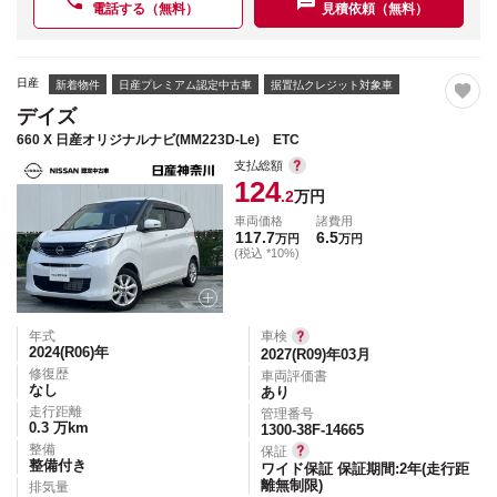
電話する（無料）
見積依頼（無料）
日産
新着物件
日産プレミアム認定中古車
据置払クレジット対象車
デイズ
660 X 日産オリジナルナビ(MM223D-Le) ETC
支払総額
124
.2
万円
車両価格
諸費用
117.7
6.5
万円
万円
(税込 *10%)
年式
車検
2024(R06)
年
2027(R09)年03月
修復歴
車両評価書
なし
あり
走行距離
管理番号
0.3
万km
1300-38F-14665
整備
保証
整備付き
ワイド保証 保証期間:2年(走行距
離無制限)
排気量