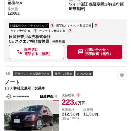
整備付き
ワイド保証 保証期間:2年(走行距
離無制限)
排気量
1200
cc
NISSANクオリティショップ
据置払クレジット取扱店舗
今すぐ予約対象
オンライン相談対象
日産神奈川販売株式会社
Carスクエア横須賀佐原
神奈川県
販売店に
お問い合わせ・
電話する（無料）
見積依頼（無料）
日産
日産プレミアム認定中古車
展示・試乗車
e-POWER
ノート
1.2 X 弊社元展示・試乗車
支払総額
223
.6
万円
車両価格
諸費用
212.3
11.3
万円
万円
(税込 *10%)