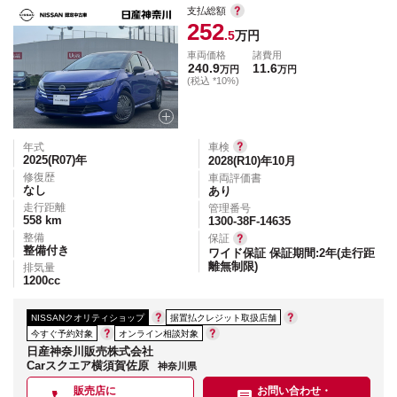
支払総額
252
.5
万円
車両価格
諸費用
240.9
11.6
万円
万円
(税込 *10%)
年式
車検
2025(R07)
年
2028(R10)年10月
修復歴
車両評価書
なし
あり
走行距離
管理番号
558
km
1300-38F-14635
整備
保証
整備付き
ワイド保証 保証期間:2年(走行距
離無制限)
排気量
1200
cc
NISSANクオリティショップ
据置払クレジット取扱店舗
今すぐ予約対象
オンライン相談対象
日産神奈川販売株式会社
Carスクエア横須賀佐原
神奈川県
販売店に
お問い合わせ・