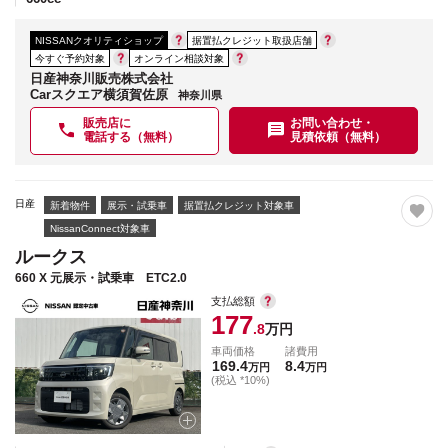
NISSANクオリティショップ
据置払クレジット取扱店舗
今すぐ予約対象
オンライン相談対象
日産神奈川販売株式会社
Carスクエア横須賀佐原
神奈川県
販売店に
お問い合わせ・
電話する（無料）
見積依頼（無料）
日産
新着物件
展示・試乗車
据置払クレジット対象車
NissanConnect対象車
ルークス
660 X 元展示・試乗車 ETC2.0
支払総額
177
.8
万円
車両価格
諸費用
169.4
8.4
万円
万円
(税込 *10%)