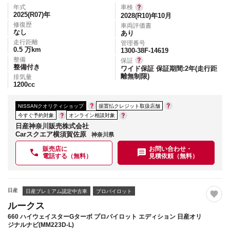
年式
車検
2025(R07)
年
2028(R10)年10月
修復歴
車両評価書
なし
あり
走行距離
管理番号
0.5
万km
1300-38F-14619
整備
保証
整備付き
ワイド保証 保証期間:2年(走行距
離無制限)
排気量
1200
cc
NISSANクオリティショップ
据置払クレジット取扱店舗
今すぐ予約対象
オンライン相談対象
日産神奈川販売株式会社
Carスクエア横須賀佐原
神奈川県
販売店に
お問い合わせ・
電話する（無料）
見積依頼（無料）
日産
日産プレミアム認定中古車
プロパイロット
ルークス
660 ハイウェイスターGターボ プロパイロット エディション 日産オリ
ジナルナビ(MM223D-L)