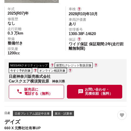
年式
車検
2025(R07)
年
2028(R10)年10月
修復歴
車両評価書
なし
あり
走行距離
管理番号
0.3
万km
1300-38F-14620
整備
保証
整備付き
ワイド保証 保証期間:2年(走行距
離無制限)
排気量
1200
cc
NISSANクオリティショップ
据置払クレジット取扱店舗
今すぐ予約対象
オンライン相談対象
日産神奈川販売株式会社
Carスクエア横須賀佐原
神奈川県
販売店に
お問い合わせ・
電話する（無料）
見積依頼（無料）
日産
日産プレミアム認定中古車
展示・試乗車
デイズ
660 X 元弊社社有車UP