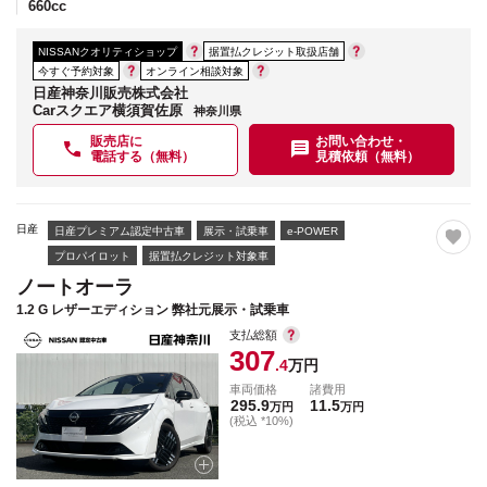
660
cc
NISSANクオリティショップ
据置払クレジット取扱店舗
今すぐ予約対象
オンライン相談対象
日産神奈川販売株式会社
Carスクエア横須賀佐原
神奈川県
販売店に
お問い合わせ・
電話する（無料）
見積依頼（無料）
日産
日産プレミアム認定中古車
展示・試乗車
e-POWER
プロパイロット
据置払クレジット対象車
ノートオーラ
1.2 G レザーエディション 弊社元展示・試乗車
支払総額
307
.4
万円
車両価格
諸費用
295.9
11.5
万円
万円
(税込 *10%)