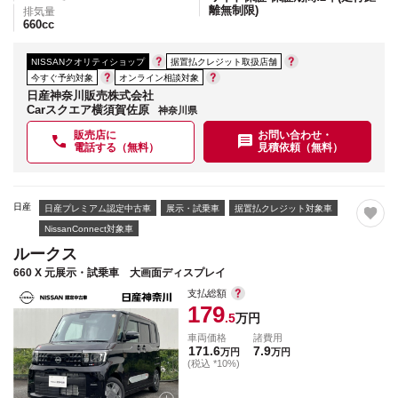
離無制限)
排気量
660
cc
NISSANクオリティショップ
据置払クレジット取扱店舗
今すぐ予約対象
オンライン相談対象
日産神奈川販売株式会社
Carスクエア横須賀佐原
神奈川県
販売店に
お問い合わせ・
電話する（無料）
見積依頼（無料）
日産
日産プレミアム認定中古車
展示・試乗車
据置払クレジット対象車
NissanConnect対象車
ルークス
660 X 元展示・試乗車 大画面ディスプレイ
支払総額
179
.5
万円
車両価格
諸費用
171.6
7.9
万円
万円
(税込 *10%)