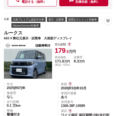
電話する（無料）
見積依頼（無料）
日産
日産プレミアム認定中古車
展示・試乗車
据置払クレジット対象車
NissanConnect対象車
ルークス
660 X 弊社元展示・試乗車 大画面ディスプレイ
支払総額
179
.9
万円
車両価格
諸費用
171.6
8.3
万円
万円
(税込 *10%)
年式
車検
2025(R07)
年
2028(R10)年10月
修復歴
車両評価書
なし
あり
走行距離
管理番号
0.1
万km
1300-38F-14589
整備
保証
整備付き
ワイド保証 保証期間:2年(走行距