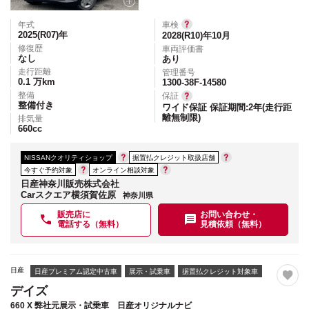
年式
車検
2025(R07)
年
2028(R10)年10月
修復歴
車両評価書
なし
あり
走行距離
管理番号
0.1
万km
1300-38F-14580
整備
保証
整備付き
ワイド保証 保証期間:2年(走行距
離無制限)
排気量
660
cc
NISSANクオリティショップ
据置払クレジット取扱店舗
今すぐ予約対象
オンライン相談対象
日産神奈川販売株式会社
Carスクエア横須賀佐原
神奈川県
販売店に
お問い合わせ・
電話する（無料）
見積依頼（無料）
日産
日産プレミアム認定中古車
展示・試乗車
据置払クレジット対象車
デイズ
660 X 弊社元展示・試乗車 日産オリジナルナビ