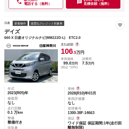
電話する（無料）
見積依頼（無料）
日産
新着物件
据置払クレジット対象車
デイズ
660 X 日産オリジナルナビ(MM222D-L) ETC2.0
支払総額
106
.5
万円
車両価格
諸費用
99.0
7.5
万円
万円
(税込 *10%)
年式
車検
2023(R05)
年
2028(R10)年03月
修復歴
車両評価書
なし
なし
走行距離
管理番号
0.1
万km
1300-38F-14663
整備
保証
整備付き
ワイド保証 保証期間:1年(走行距
離無制限)
排気量