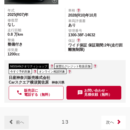
年式
車検
2025(R07)
年
2028(R10)年10月
修復歴
車両評価書
なし
あり
走行距離
管理番号
0.8
万km
1300-38F-14632
整備
保証
整備付き
ワイド保証 保証期間:2年(走行距
離無制限)
排気量
1200
cc
NISSANクオリティショップ
据置払クレジット取扱店舗
今すぐ予約対象
オンライン相談対象
日産神奈川販売株式会社
Carスクエア横須賀佐原
神奈川県
販売店に
お問い合わせ・
電話する（無料）
見積依頼（無料）
1
/
3
前へ
次へ