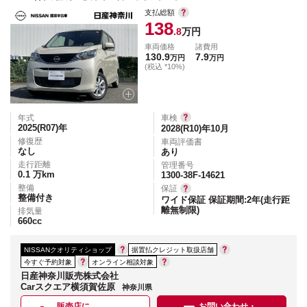
支払総額
138
.8
万円
車両価格
諸費用
130.9
7.9
万円
万円
(税込 *10%)
年式
車検
2025(R07)
年
2028(R10)年10月
修復歴
車両評価書
なし
あり
走行距離
管理番号
0.1
万km
1300-38F-14621
整備
保証
整備付き
ワイド保証 保証期間:2年(走行距
離無制限)
排気量
660
cc
NISSANクオリティショップ
据置払クレジット取扱店舗
今すぐ予約対象
オンライン相談対象
日産神奈川販売株式会社
Carスクエア横須賀佐原
神奈川県
販売店に
お問い合わせ・