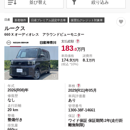
並び替え
絞り込み
日産
新着物件
日産プレミアム認定中古車
据置払クレジット対象車
ルークス
660 X オーディオレス アラウンドビューモニター
支払総額
183
.0
万円
車両価格
諸費用
174.9
8.1
万円
万円
(税込 *10%)
年式
車検
2026(R08)
年
2029(R11)年05月
修復歴
車両評価書
なし
あり
走行距離
管理番号
20
km
1300-38F-14661
整備
保証
整備付き
ワイド保証 保証期間:2年(走行距
離無制限)
排気量
660
cc