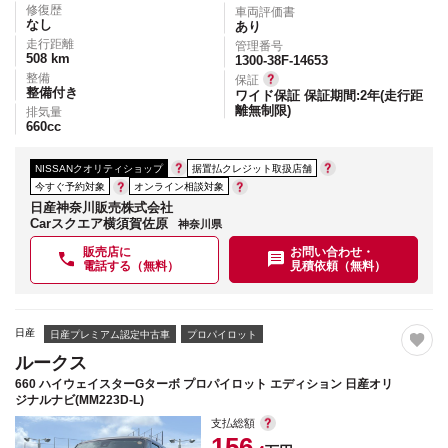
修復歴
車両評価書
なし
あり
走行距離
管理番号
508
km
1300-38F-14653
整備
保証
整備付き
ワイド保証 保証期間:2年(走行距
離無制限)
排気量
660
cc
NISSANクオリティショップ
据置払クレジット取扱店舗
今すぐ予約対象
オンライン相談対象
日産神奈川販売株式会社
Carスクエア横須賀佐原
神奈川県
販売店に
お問い合わせ・
電話する（無料）
見積依頼（無料）
日産
日産プレミアム認定中古車
プロパイロット
ルークス
660 ハイウェイスターGターボ プロパイロット エディション 日産オリ
ジナルナビ(MM223D-L)
支払総額
156