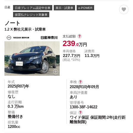
日産
日産プレミアム認定中古車
展示・試乗車
e-POWER
据置払クレジット対象車
ノート
1.2 X 弊社元展示・試乗車
支払総額
239
.0
万円
車両価格
諸費用
227.7
11.3
万円
万円
(税込 *10%)
年式
車検
2025(R07)
年
2028(R10)年09月
修復歴
車両評価書
なし
あり
走行距離
管理番号
0.3
万km
1300-38F-14622
整備
保証
整備付き
ワイド保証 保証期間:2年(走行距
離無制限)
排気量
1200
cc