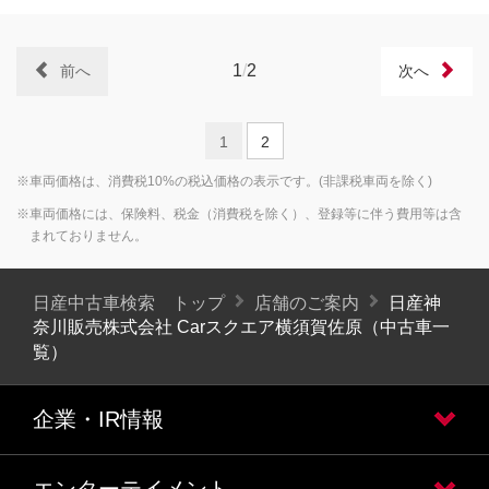
1
/
2
前へ
次へ
1
2
※車両価格は、消費税10%の税込価格の表示です。(非課税車両を除く)
※車両価格には、保険料、税金（消費税を除く）、登録等に伴う費用等は含
まれておりません。
日産中古車検索 トップ
店舗のご案内
日産神
奈川販売株式会社 Carスクエア横須賀佐原（中古車一
覧）
企業・IR情報
エンターテイメント