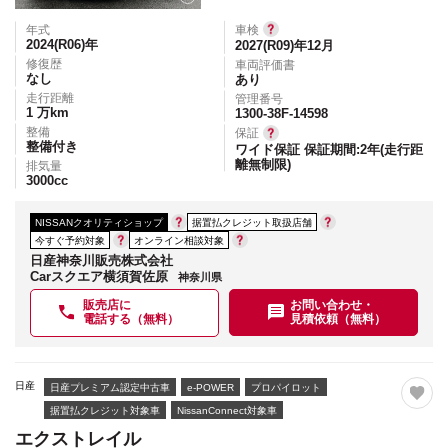
年式
車検
2024(R06)
年
2027(R09)年12月
修復歴
車両評価書
なし
あり
走行距離
管理番号
1
万km
1300-38F-14598
整備
保証
整備付き
ワイド保証 保証期間:2年(走行距
離無制限)
排気量
3000
cc
NISSANクオリティショップ
据置払クレジット取扱店舗
今すぐ予約対象
オンライン相談対象
日産神奈川販売株式会社
Carスクエア横須賀佐原
神奈川県
販売店に
お問い合わせ・
電話する（無料）
見積依頼（無料）
日産
日産プレミアム認定中古車
e-POWER
プロパイロット
据置払クレジット対象車
NissanConnect対象車
エクストレイル