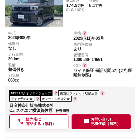
車両価格
諸費用
174.9
8.1
万円
万円
(税込 *10%)
年式
車検
2026(R08)
年
2029(R11)年05月
修復歴
車両評価書
なし
あり
走行距離
管理番号
20
km
1300-38F-14661
整備
保証
整備付き
ワイド保証 保証期間:2年(走行距
離無制限)
排気量
660
cc
NISSANクオリティショップ
据置払クレジット取扱店舗
今すぐ予約対象
オンライン相談対象
日産神奈川販売株式会社
Carスクエア横須賀佐原
神奈川県
販売店に
お問い合わせ・
電話する（無料）
見積依頼（無料）