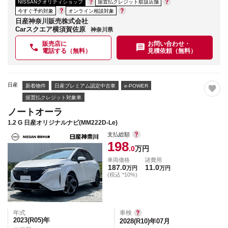
NISSANクオリティショップ
据置払クレジット取扱店舗
今すぐ予約対象
オンライン相談対象
日産神奈川販売株式会社
Carスクエア横須賀佐原
神奈川県
販売店に
お問い合わせ・
電話する（無料）
見積依頼（無料）
日産
新着物件
日産プレミアム認定中古車
e-POWER
据置払クレジット対象車
ノートオーラ
1.2 G 日産オリジナルナビ(MM222D-Le)
支払総額
198
.0
万円
車両価格
諸費用
187.0
11.0
万円
万円
(税込 *10%)
年式
車検
2023(R05)
年
2028(R10)年07月