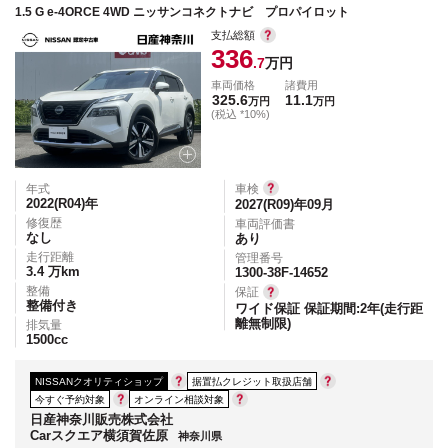
1.5 G e-4ORCE 4WD ニッサンコネクトナビ プロパイロット
支払総額
336
.7
万円
車両価格
諸費用
325.6
11.1
万円
万円
(税込 *10%)
年式
車検
2022(R04)
年
2027(R09)年09月
修復歴
車両評価書
なし
あり
走行距離
管理番号
3.4
万km
1300-38F-14652
整備
保証
整備付き
ワイド保証 保証期間:2年(走行距
離無制限)
排気量
1500
cc
NISSANクオリティショップ
据置払クレジット取扱店舗
今すぐ予約対象
オンライン相談対象
日産神奈川販売株式会社
Carスクエア横須賀佐原
神奈川県