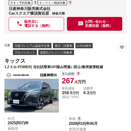
今すぐ予約対象
オンライン相談対象
日産神奈川販売株式会社
Carスクエア横須賀佐原
神奈川県
販売店に
お問い合わせ・
電話する（無料）
見積依頼（無料）
日産
日産プレミアム認定中古車
展示・試乗車
e-POWER
プロパイロット
据置払クレジット対象車
キックス
1.2 X (e-POWER) 当社試乗車UP/踏み間違い防止/衝突被害軽減
支払総額
267
.8
万円
車両価格
諸費用
258.5
9.3
万円
万円
(税込 *10%)
年式
車検
2025(R07)
年
2028(R10)年06月
修復歴
車両評価書