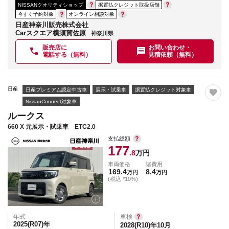
NISSANクオリティショップ
据置払クレジット取扱店舗
今すぐ予約対象
オンライン相談対象
日産神奈川販売株式会社
Carスクエア横須賀佐原
神奈川県
販売店に
お問い合わせ・
電話する（無料）
見積依頼（無料）
日産
日産プレミアム認定中古車
展示・試乗車
据置払クレジット対象車
NissanConnect対象車
ルークス
660 X 元展示・試乗車 ETC2.0
支払総額
177
.8
万円
車両価格
諸費用
169.4
8.4
万円
万円
(税込 *10%)
年式
車検
2025(R07)
年
2028(R10)年10月