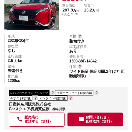
車両価格
諸費用
207.9
13.2
万円
万円
(税込 *10%)
年式
車検
2023(R05)
年
整備付き
修復歴
車両評価書
なし
あり
走行距離
管理番号
2.6
万km
1300-38F-14642
整備
保証
整備付き
ワイド保証 保証期間:2年(走行距
離無制限)
排気量
1200
cc
NISSANクオリティショップ
据置払クレジット取扱店舗
今すぐ予約対象
オンライン相談対象
日産神奈川販売株式会社
Carスクエア横須賀佐原
神奈川県
販売店に
お問い合わせ・
電話する（無料）
見積依頼（無料）