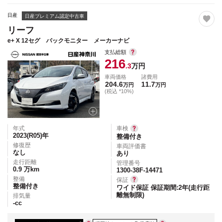
日産
日産プレミアム認定中古車
リーフ
e+ X 12セグ バックモニター メーカーナビ
支払総額
216
.3
万円
車両価格
諸費用
204.6
11.7
万円
万円
(税込 *10%)
年式
車検
2023(R05)
年
整備付き
修復歴
車両評価書
なし
あり
走行距離
管理番号
0.9
万km
1300-38F-14471
整備
保証
整備付き
ワイド保証 保証期間:2年(走行距
離無制限)
排気量
-
cc