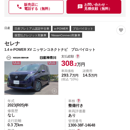
販売店に
お問い合わせ・
電話する（無料）
見積依頼（無料）
日産
日産プレミアム認定中古車
e-POWER
プロパイロット
据置払クレジット対象車
NissanConnect対象車
セレナ
1.4 e-POWER XV ニッサンコネクトナビ プロパイロット
支払総額
308
.2
万円
車両価格
諸費用
293.7
14.5
万円
万円
(税込 *10%)
年式
車検
2023(R05)
年
整備付き
修復歴
車両評価書
なし
あり
走行距離
管理番号
0.3
万km
1300-38F-14648