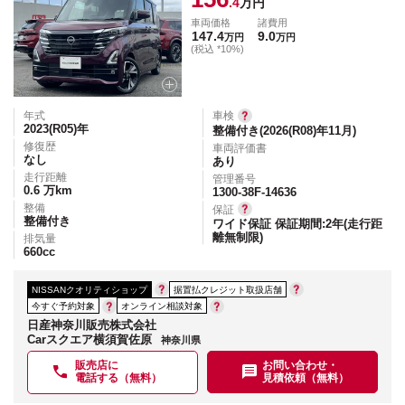
.4
万円
車両価格
諸費用
147.4
9.0
万円
万円
(税込 *10%)
年式
車検
2023(R05)
年
整備付き(2026(R08)年11月)
修復歴
車両評価書
なし
あり
走行距離
管理番号
0.6
万km
1300-38F-14636
整備
保証
整備付き
ワイド保証 保証期間:2年(走行距
離無制限)
排気量
660
cc
NISSANクオリティショップ
据置払クレジット取扱店舗
今すぐ予約対象
オンライン相談対象
日産神奈川販売株式会社
Carスクエア横須賀佐原
神奈川県
販売店に
お問い合わせ・
電話する（無料）
見積依頼（無料）