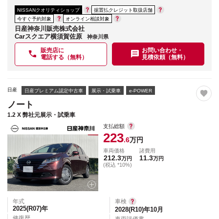
NISSANクオリティショップ
据置払クレジット取扱店舗
今すぐ予約対象
オンライン相談対象
日産神奈川販売株式会社
Carスクエア横須賀佐原
神奈川県
販売店に
お問い合わせ・
電話する（無料）
見積依頼（無料）
日産
日産プレミアム認定中古車
展示・試乗車
e-POWER
ノート
1.2 X 弊社元展示・試乗車
支払総額
223
.6
万円
車両価格
諸費用
212.3
11.3
万円
万円
(税込 *10%)
年式
車検
2025(R07)
年
2028(R10)年10月
修復歴
車両評価書