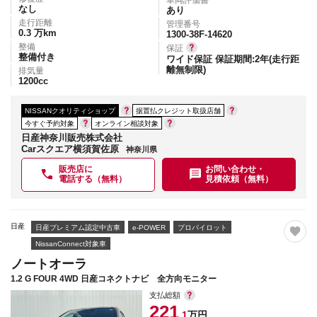
なし
あり
走行距離
管理番号
0.3
万km
1300-38F-14620
整備
保証
整備付き
ワイド保証 保証期間:2年(走行距
離無制限)
排気量
1200
cc
NISSANクオリティショップ
据置払クレジット取扱店舗
今すぐ予約対象
オンライン相談対象
日産神奈川販売株式会社
Carスクエア横須賀佐原
神奈川県
販売店に
お問い合わせ・
電話する（無料）
見積依頼（無料）
日産
日産プレミアム認定中古車
e-POWER
プロパイロット
NissanConnect対象車
ノートオーラ
1.2 G FOUR 4WD 日産コネクトナビ 全方向モニター
支払総額
221
.1
万円