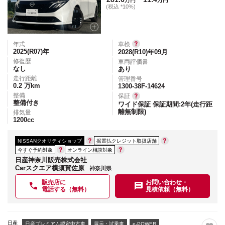
万円
万円
(税込 *10%)
年式
車検
2025(R07)
年
2028(R10)年09月
修復歴
車両評価書
なし
あり
走行距離
管理番号
0.2
万km
1300-38F-14624
整備
保証
整備付き
ワイド保証 保証期間:2年(走行距
離無制限)
排気量
1200
cc
NISSANクオリティショップ
据置払クレジット取扱店舗
今すぐ予約対象
オンライン相談対象
日産神奈川販売株式会社
Carスクエア横須賀佐原
神奈川県
販売店に
お問い合わせ・
電話する（無料）
見積依頼（無料）
日産
日産プレミアム認定中古車
展示・試乗車
e-POWER