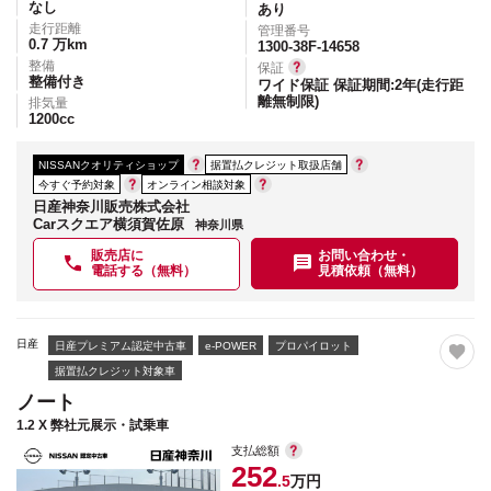
なし
あり
走行距離
管理番号
0.7
万km
1300-38F-14658
整備
保証
整備付き
ワイド保証 保証期間:2年(走行距
離無制限)
排気量
1200
cc
NISSANクオリティショップ
据置払クレジット取扱店舗
今すぐ予約対象
オンライン相談対象
日産神奈川販売株式会社
Carスクエア横須賀佐原
神奈川県
販売店に
お問い合わせ・
電話する（無料）
見積依頼（無料）
日産
日産プレミアム認定中古車
e-POWER
プロパイロット
据置払クレジット対象車
ノート
1.2 X 弊社元展示・試乗車
支払総額
252
.5
万円