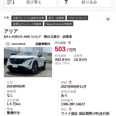
並び替え
絞り込み
日産
日産プレミアム認定中古車
展示・試乗車
プロパイロット
据置払クレジット対象車
NissanConnect対象車
アリア
B9 e-4ORCE 4WD 12セグ 弊社元展示・試乗車
支払総額
503
.7
万円
車両価格
諸費用
492.8
10.9
万円
万円
(税込 *10%)
年式
車検
2024(R06)
年
2027(R09)年11月
修復歴
車両評価書
なし
あり
走行距離
管理番号
1.4
万km
1300-38F-14637
整備
保証
整備付き
ワイド保証 保証期間:2年(走行距