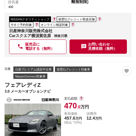
離無制限)
排気量
-
cc
NISSANクオリティショップ
据置払クレジット取扱店舗
今すぐ予約対象
オンライン相談対象
日産神奈川販売株式会社
Carスクエア横須賀佐原
神奈川県
販売店に
お問い合わせ・
電話する（無料）
見積依頼（無料）
日産
日産プレミアム認定中古車
据置払クレジット対象車
NissanConnect対象車
フェアレディZ
3.0 メーカーオプションナビ
支払総額
470
.0
万円
車両価格
諸費用
457.6
12.4
万円
万円
(税込 *10%)