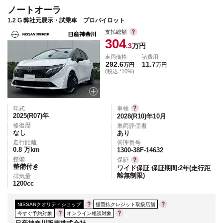
ノートオーラ
1.2 G 弊社元展示・試乗車 プロパイロット
支払総額
304
.3
万円
車両価格
諸費用
292.6
11.7
万円
万円
(税込 *10%)
年式
車検
2025(R07)
年
2028(R10)年10月
修復歴
車両評価書
なし
あり
走行距離
管理番号
0.8
万km
1300-38F-14632
整備
保証
整備付き
ワイド保証 保証期間:2年(走行距
離無制限)
排気量
1200
cc
NISSANクオリティショップ
据置払クレジット取扱店舗
今すぐ予約対象
オンライン相談対象