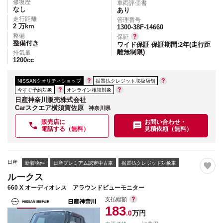
修復歴
車両評価書
なし
あり
走行距離
管理番号
2
万km
1300-38F-14660
整備
保証
整備付き
ワイド保証 保証期間:2年(走行距
離無制限)
排気量
1200
cc
NISSANクオリティショップ
据置払クレジット取扱店舗
今すぐ予約対象
オンライン相談対象
日産神奈川販売株式会社
Carスクエア横須賀佐原
神奈川県
販売店に
お問い合わせ・
電話する（無料）
見積依頼（無料）
日産
新着物件
日産プレミアム認定中古車
据置払クレジット対象車
ルークス
660 X オーディオレス アラウンドビューモニター
支払総額
183
.0
万円