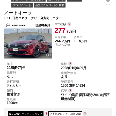
プロパイロット
据置払クレジット対象車
ノートオーラ
1.2 G 日産コネクトナビ 全方向モニター
支払総額
277
.7
万円
車両価格
諸費用
266.2
11.5
万円
万円
(税込 *10%)
年式
車検
2025(R07)
年
2028(R10)年09月
修復歴
車両評価書
なし
あり
走行距離
管理番号
0.2
万km
1300-38F-14634
整備
保証
整備付き
ワイド保証 保証期間:2年(走行距
離無制限)
排気量
1200
cc
NISSANクオリティショップ
据置払クレジット取扱店舗