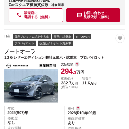
日産神奈川販売株式会社
Carスクエア横須賀佐原
神奈川県
販売店に
お問い合わせ・
電話する（無料）
見積依頼（無料）
日産
日産プレミアム認定中古車
展示・試乗車
e-POWER
プロパイロット
据置払クレジット対象車
ノートオーラ
1.2 G レザーエディション 弊社元展示・試乗車 プロパイロット
支払総額
294
.3
万円
車両価格
諸費用
282.7
11.6
万円
万円
(税込 *10%)
年式
車検
2025(R07)
年
2028(R10)年09月
修復歴
車両評価書
なし
あり
走行距離
管理番号