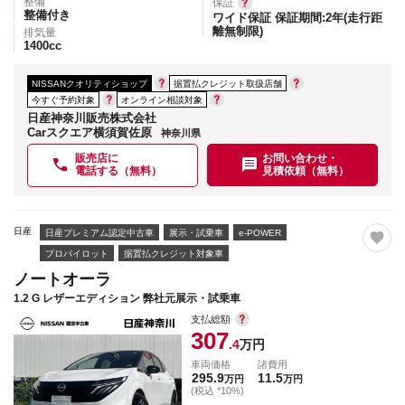
整備
保証
整備付き
ワイド保証 保証期間:2年(走行距
離無制限)
排気量
1400
cc
NISSANクオリティショップ
据置払クレジット取扱店舗
今すぐ予約対象
オンライン相談対象
日産神奈川販売株式会社
Carスクエア横須賀佐原
神奈川県
販売店に
お問い合わせ・
電話する（無料）
見積依頼（無料）
日産
日産プレミアム認定中古車
展示・試乗車
e-POWER
プロパイロット
据置払クレジット対象車
ノートオーラ
1.2 G レザーエディション 弊社元展示・試乗車
支払総額
307
.4
万円
車両価格
諸費用
295.9
11.5
万円
万円
(税込 *10%)