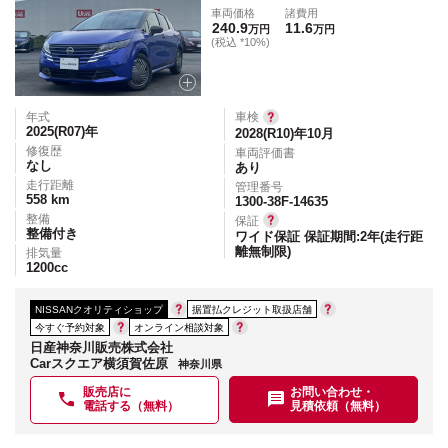
車両価格
諸費用
240.9
11.6
万円
万円
(税込 *10%)
年式
車検
2025(R07)
年
2028(R10)年10月
修復歴
車両評価書
なし
あり
走行距離
管理番号
558
km
1300-38F-14635
整備
保証
整備付き
ワイド保証 保証期間:2年(走行距
離無制限)
排気量
1200
cc
NISSANクオリティショップ
据置払クレジット取扱店舗
今すぐ予約対象
オンライン相談対象
日産神奈川販売株式会社
Carスクエア横須賀佐原
神奈川県
販売店に
お問い合わせ・
電話する（無料）
見積依頼（無料）