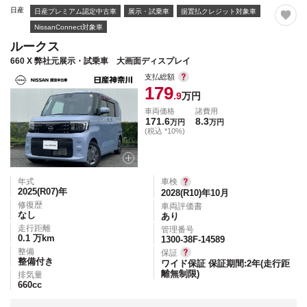
日産
日産プレミアム認定中古車
展示・試乗車
据置払クレジット対象車
NissanConnect対象車
ルークス
660 X 弊社元展示・試乗車 大画面ディスプレイ
支払総額
179
.9
万円
車両価格
諸費用
171.6
8.3
万円
万円
(税込 *10%)
年式
車検
2025(R07)
年
2028(R10)年10月
修復歴
車両評価書
なし
あり
走行距離
管理番号
0.1
万km
1300-38F-14589
整備
保証
整備付き
ワイド保証 保証期間:2年(走行距
離無制限)
排気量
660
cc