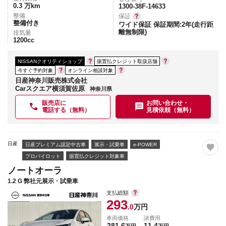
0.3
万km
1300-38F-14633
整備
保証
整備付き
ワイド保証 保証期間:2年(走行距
離無制限)
排気量
1200
cc
NISSANクオリティショップ
据置払クレジット取扱店舗
今すぐ予約対象
オンライン相談対象
日産神奈川販売株式会社
Carスクエア横須賀佐原
神奈川県
販売店に
お問い合わせ・
電話する（無料）
見積依頼（無料）
日産
日産プレミアム認定中古車
展示・試乗車
e-POWER
プロパイロット
据置払クレジット対象車
ノートオーラ
1.2 G 弊社元展示・試乗車
支払総額
293
.0
万円
車両価格
諸費用
281.6
11.4