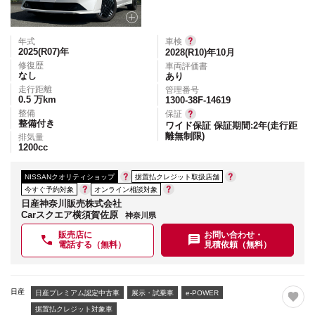
年式
車検
2025(R07)
年
2028(R10)年10月
修復歴
車両評価書
なし
あり
走行距離
管理番号
0.5
万km
1300-38F-14619
整備
保証
整備付き
ワイド保証 保証期間:2年(走行距
離無制限)
排気量
1200
cc
NISSANクオリティショップ
据置払クレジット取扱店舗
今すぐ予約対象
オンライン相談対象
日産神奈川販売株式会社
Carスクエア横須賀佐原
神奈川県
販売店に
お問い合わせ・
電話する（無料）
見積依頼（無料）
日産
日産プレミアム認定中古車
展示・試乗車
e-POWER
据置払クレジット対象車