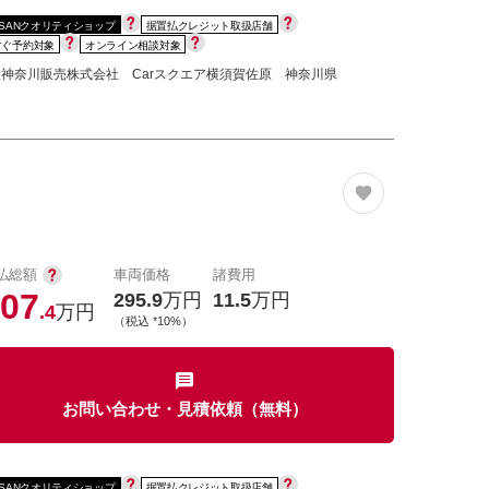
SSANクオリティショップ
据置払クレジット取扱店舗
すぐ予約対象
オンライン相談対象
神奈川販売株式会社 Carスクエア横須賀佐原 神奈川県
払総額
車両価格
諸費用
07
295.9
万円
11.5
万円
.4
万円
（税込 *10%）
お問い合わせ・見積依頼（無料）
SSANクオリティショップ
据置払クレジット取扱店舗