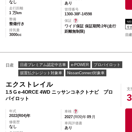
なし
あり
走行距離
管理番号
1 万km
1300-38F-14598
整備
保証
NI
整備付き
ワイド保証 保証期間:2年(走行
今
排気量
距離無制限)
3000cc
日産
日産プレミアム認定中古車
e-POWER
プロパイロット
日産
据置払クレジット対象車
NissanConnect対象車
エクストレイル
支
1.5 G e-4ORCE 4WD ニッサンコネクトナビ プロ
3
パイロット
年式
車検
2022(R04)年
2027
(R09)年
09
月
修復歴
車両評価書
なし
あり