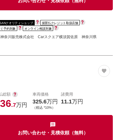
お問い合わせ・見積依頼（無料）
SSANクオリティショップ
据置払クレジット取扱店舗
すぐ予約対象
オンライン相談対象
神奈川販売株式会社 Carスクエア横須賀佐原 神奈川県
払総額
車両価格
諸費用
36
325.6
万円
11.1
万円
.7
万円
（税込 *10%）
お問い合わせ・見積依頼（無料）