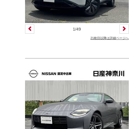
カーナビ
バックモニター
ETC
エアバッグ
ABS
サンルーフ
ディスチャージ(キセノン)ヘッドライト
1
/
49
プライバシーガラス
オートバックドア
21枚目以降は詳細ページへ
ライフケアビークル(福祉車両)装備仕様
フラップシート
助手席回転シート
車いす用リフター
運転補助装置
その他
クオリティショップ
車両状態証明書あり
今すぐ予約対象
オンライン相談対象