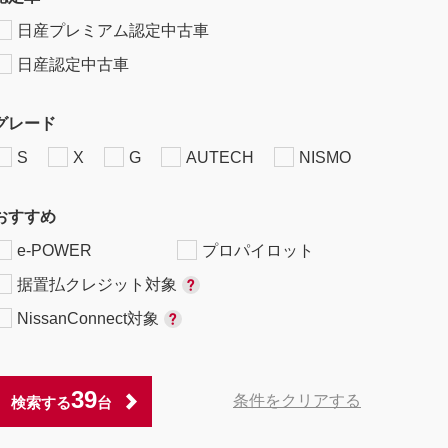
日産プレミアム認定中古車
日産認定中古車
グレード
S
X
G
AUTECH
NISMO
おすすめ
e-POWER
プロパイロット
据置払クレジット対象
NissanConnect対象
39
条件をクリアする
検索する
台