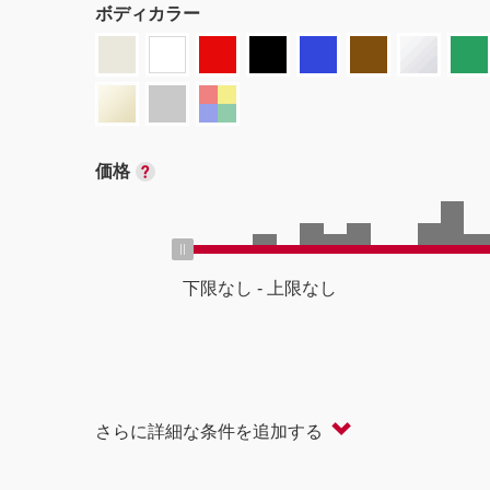
ボディカラー
価格
下限なし
-
上限なし
ボディタイプ
さらに詳細な条件を追加する
軽自動車
コンパクト/ハッチバック
オープン
セダン/ハードトップ
バン