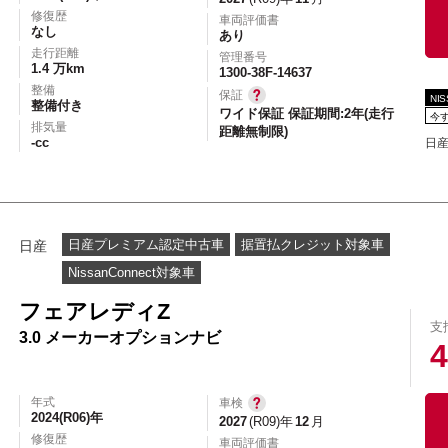
エアコン
パワーステアリング
パワーウィンドウ
修復歴
車両評価書
なし
あり
カーテレビ（地デジ）
本革シート
アルミホイール
走行距離
管理番号
1.4 万km
1300-38F-14637
オートスライドドア
寒冷地仕様
ブラインドモニタ
整備
保証
NI
整備付き
ワイド保証 保証期間:2年(走行
シートヒーター
後席モニター
ハイビームアシ
今
排気量
距離無制限)
-cc
日産
スライドアップシート
車いす用スロープ
スライド
日産プレミアム認定中古車
据置払クレジット対象車
日産
NissanConnect対象車
フェアレディZ
支
エコカー減税対象車
店長特選車
軽自動車を
3.0 メーカーオプションナビ
4
新着物件
修復歴なし
展示試乗車
4W
年式
車検
2024(R06)年
2027
(R09)年
12
月
修復歴
車両評価書