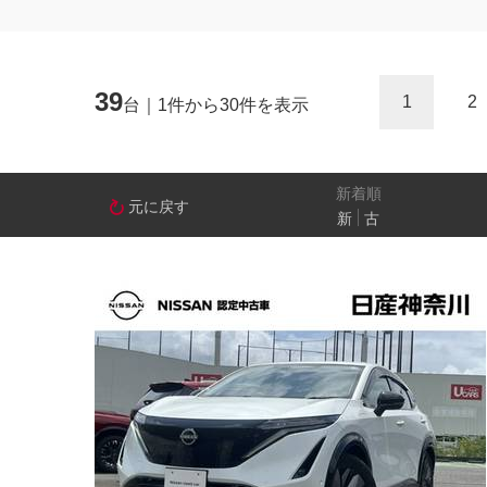
ミニバン/SUV/ワゴン
ライフケアビーク
39
1
2
台｜1件から30件を表示
排気量
－
新着順
元に戻す
新
古
日産の先進技術
エマージェンシーブレーキ
アラウンドビ
パーキングアシスト
車線逸脱警報
人気の装備
LEDヘッドライト
アイドリングストップ
装備仕様