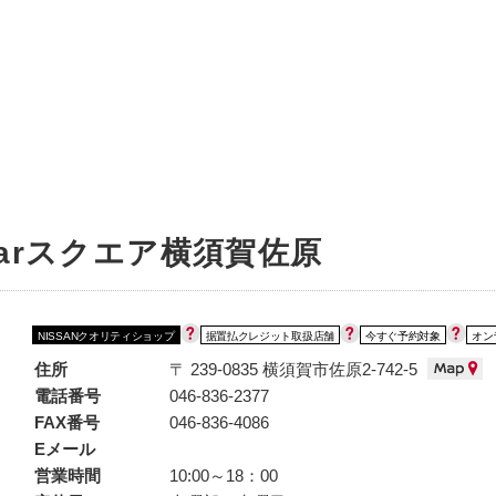
中古車を探す
店舗から探す
日産の中古車とは
認
P
arスクエア横須賀佐原
NISSANクオリティショップ
据置払クレジット取扱店舗
今すぐ予約対象
オン
住所
〒 239-0835 横須賀市佐原2-742-5
電話番号
046-836-2377
FAX番号
046-836-4086
Eメール
営業時間
10:00～18：00