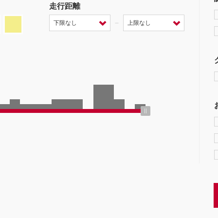
走行距離
－
ミッション
クーペ
AT
CVT
MT
/商用車