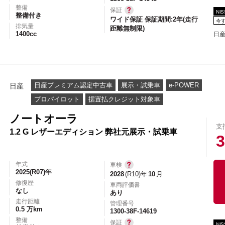
整備
保証
NI
整備付き
ワイド保証 保証期間:2年(走行
今
排気量
距離無制限)
1400cc
日産
日産プレミアム認定中古車
展示・試乗車
e-POWER
日産
プロパイロット
据置払クレジット対象車
ノートオーラ
支
1.2 G レザーエディション 弊社元展示・試乗車
3
年式
車検
2025(R07)年
2028
(R10)年
10
月
修復歴
車両評価書
なし
あり
走行距離
管理番号
0.5 万km
1300-38F-14619
整備
保証
NI