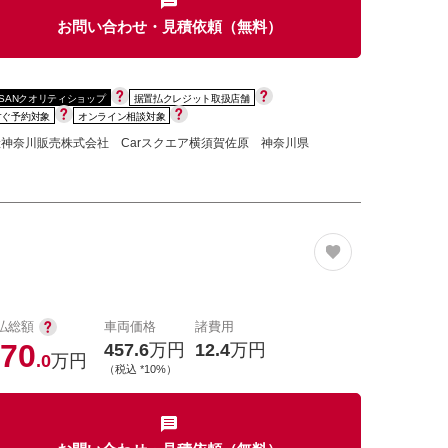
カセット
CD
MD
お問い合わせ・見積依頼（無料）
インテリジェントキー
ー
盗難防止システム
キーレス
SSANクオリティショップ
据置払クレジット取扱店舗
スト
ドライブレコーダー
すぐ予約対象
オンライン相談対象
神奈川販売株式会社 Carスクエア横須賀佐原 神奈川県
ステップ
チルトアップシート
払総額
車両価格
諸費用
除く
商用車・バンを除く
70
457.6
万円
12.4
万円
.0
万円
D
（税込 *10%）