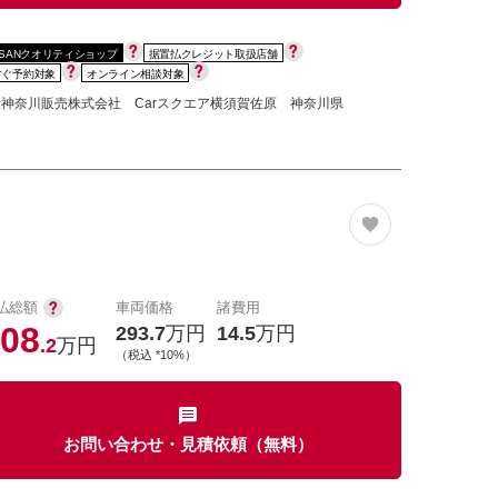
SSANクオリティショップ
据置払クレジット取扱店舗
すぐ予約対象
オンライン相談対象
神奈川販売株式会社 Carスクエア横須賀佐原 神奈川県
払総額
車両価格
諸費用
08
293.7
万円
14.5
万円
.2
万円
（税込 *10%）
お問い合わせ・見積依頼（無料）