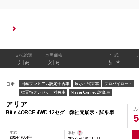
状態
ル
（福祉車両）
車検残
ワ
パワートレイン
駆動方式
ド
支払総額
車両価格
年式
安
高
安
高
新
古
ューモニター
スマートルームミラー
踏み間違い
日産プレミアム認定中古車
展示・試乗車
プロパイロット
日産
プロパイロット パーキング
e-4ORCE
据置払クレジット対象車
NissanConnect対象車
アリア
支
B9 e-4ORCE 4WD 12セグ 弊社元展示・試乗車
クルーズコントロール
両側オートスライドドア
5
年式
車検
2024(R06)年
2027
(R09)年
11
月