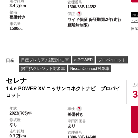
走行距離
管理番号
3.4 万km
1300-38F-14652
整備
保証
NI
整備付き
ワイド保証 保証期間:2年(走行
今
排気量
距離無制限)
1500cc
日産
日産プレミアム認定中古車
e-POWER
プロパイロット
日産
据置払クレジット対象車
NissanConnect対象車
セレナ
支
1.4 e-POWER XV ニッサンコネクトナビ プロパイ
3
ロット
年式
車検
2023(R05)年
整備付き
修復歴
車両評価書
なし
あり
走行距離
管理番号
0.3 万km
1300-38F-14648