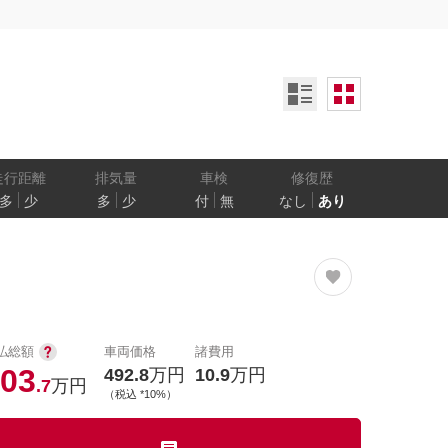
ンオーナー
定期記録簿付
禁煙車
ア数
乗車定員
走行距離
排気量
車検
修復歴
多
少
多
少
付
無
なし
あり
防止
電気自動車
払総額
車両価格
諸費用
03
492.8
万円
10.9
万円
.7
万円
（税込 *10%）