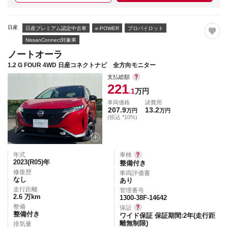
日産
日産プレミアム認定中古車
e-POWER
プロパイロット
NissanConnect対象車
ノートオーラ
1.2 G FOUR 4WD 日産コネクトナビ 全方向モニター
支払総額
221
.1
万円
車両価格
諸費用
207.9
13.2
万円
万円
(税込 *10%)
年式
車検
2023(R05)
年
整備付き
修復歴
車両評価書
なし
あり
走行距離
管理番号
2.6
万km
1300-38F-14642
整備
保証
整備付き
ワイド保証 保証期間:2年(走行距
離無制限)
排気量