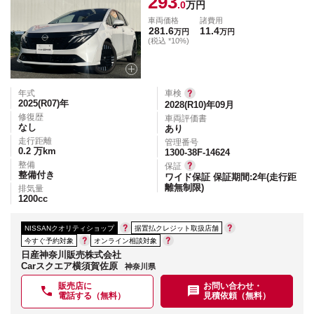
293
.0
万円
車両価格
諸費用
281.6
11.4
万円
万円
(税込 *10%)
年式
車検
2025(R07)
年
2028(R10)年09月
修復歴
車両評価書
なし
あり
走行距離
管理番号
0.2
万km
1300-38F-14624
整備
保証
整備付き
ワイド保証 保証期間:2年(走行距
離無制限)
排気量
1200
cc
NISSANクオリティショップ
据置払クレジット取扱店舗
今すぐ予約対象
オンライン相談対象
日産神奈川販売株式会社
Carスクエア横須賀佐原
神奈川県
販売店に
お問い合わせ・
電話する（無料）
見積依頼（無料）