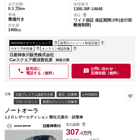
走行距離
管理番号
0.3
万km
1300-38F-14648
整備
保証
整備付き
ワイド保証 保証期間:2年(走行距
離無制限)
排気量
1400
cc
NISSANクオリティショップ
据置払クレジット取扱店舗
今すぐ予約対象
オンライン相談対象
日産神奈川販売株式会社
Carスクエア横須賀佐原
神奈川県
販売店に
お問い合わせ・
電話する（無料）
見積依頼（無料）
日産
日産プレミアム認定中古車
展示・試乗車
e-POWER
プロパイロット
据置払クレジット対象車
ノートオーラ
1.2 G レザーエディション 弊社元展示・試乗車
支払総額
307
.4
万円