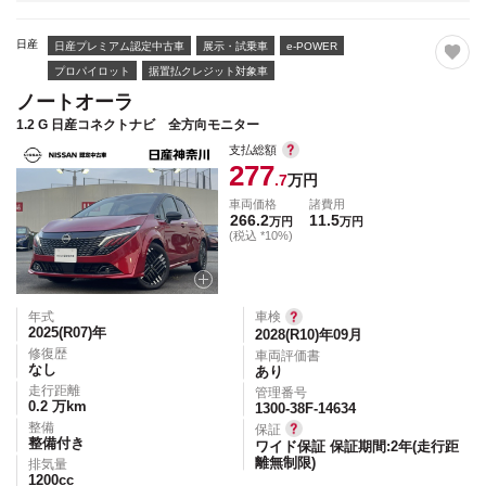
日産
日産プレミアム認定中古車
展示・試乗車
e-POWER
プロパイロット
据置払クレジット対象車
ノートオーラ
1.2 G 日産コネクトナビ 全方向モニター
支払総額
277
.7
万円
車両価格
諸費用
266.2
11.5
万円
万円
(税込 *10%)
年式
車検
2025(R07)
年
2028(R10)年09月
修復歴
車両評価書
なし
あり
走行距離
管理番号
0.2
万km
1300-38F-14634
整備
保証
整備付き
ワイド保証 保証期間:2年(走行距
離無制限)
排気量
1200
cc