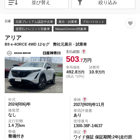
並び替え
絞り込み
日産
日産プレミアム認定中古車
展示・試乗車
プロパイロット
据置払クレジット対象車
NissanConnect対象車
アリア
B9 e-4ORCE 4WD 12セグ 弊社元展示・試乗車
支払総額
503
.7
万円
車両価格
諸費用
492.8
10.9
万円
万円
(税込 *10%)
年式
車検
2024(R06)
年
2027(R09)年11月
修復歴
車両評価書
なし
あり
走行距離
管理番号
1.4
万km
1300-38F-14637
整備
保証
整備付き
ワイド保証 保証期間:2年(走行距