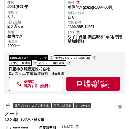
年式
車検
2021(R03)
年
整備付き(2026(R08)年09月)
修復歴
車両評価書
なし
あり
走行距離
管理番号
2.9
万km
1300-38F-14557
整備
保証
整備付き
ワイド保証 保証期間:1年(走行距
離無制限)
排気量
2000
cc
NISSANクオリティショップ
据置払クレジット取扱店舗
今すぐ予約対象
オンライン相談対象
日産神奈川販売株式会社
Carスクエア横須賀佐原
神奈川県
販売店に
お問い合わせ・
電話する（無料）
見積依頼（無料）
日産
日産プレミアム認定中古車
展示・試乗車
e-POWER
ノート
1.2 X 弊社元展示・試乗車
支払総額