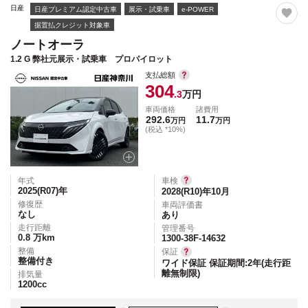
日産
日産プレミアム認定中古車
展示・試乗車
e-POWER
据置払クレジット対象車
ノートオーラ
1.2 G 弊社元展示・試乗車 プロパイロット
支払総額
304
.3
万円
車両価格
諸費用
292.6
11.7
万円
万円
(税込 *10%)
年式
車検
2025(R07)
年
2028(R10)年10月
修復歴
車両評価書
なし
あり
走行距離
管理番号
0.8
万km
1300-38F-14632
整備
保証
整備付き
ワイド保証 保証期間:2年(走行距
離無制限)
排気量
1200
cc