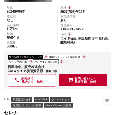
年式
車検
2024(R06)
年
2027(R09)年12月
修復歴
車両評価書
なし
あり
走行距離
管理番号
1
万km
1300-38F-14598
整備
保証
整備付き
ワイド保証 保証期間:2年(走行距
離無制限)
排気量
3000
cc
NISSANクオリティショップ
据置払クレジット取扱店舗
今すぐ予約対象
オンライン相談対象
日産神奈川販売株式会社
Carスクエア横須賀佐原
神奈川県
販売店に
お問い合わせ・
電話する（無料）
見積依頼（無料）
日産
日産認定中古車
e-POWER
プロパイロット
据置払クレジット対象車
NissanConnect対象車
セレナ