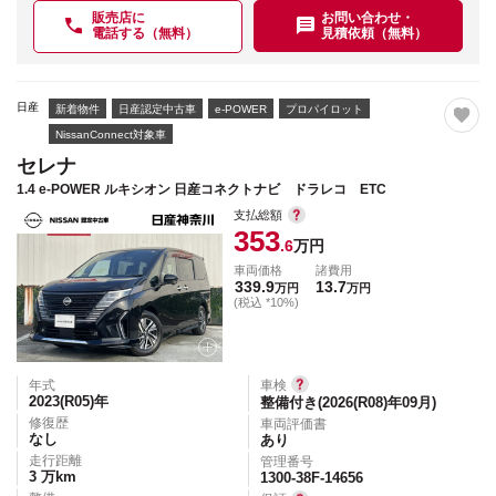
販売店に
お問い合わせ・
電話する（無料）
見積依頼（無料）
日産
新着物件
日産認定中古車
e-POWER
プロパイロット
NissanConnect対象車
セレナ
1.4 e-POWER ルキシオン 日産コネクトナビ ドラレコ ETC
支払総額
353
.6
万円
車両価格
諸費用
339.9
13.7
万円
万円
(税込 *10%)
年式
車検
2023(R05)
年
整備付き(2026(R08)年09月)
修復歴
車両評価書
なし
あり
走行距離
管理番号
3
万km
1300-38F-14656