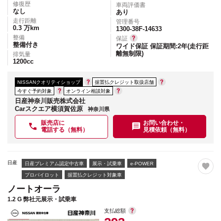
修復歴
車両評価書
なし
あり
走行距離
管理番号
0.3
万km
1300-38F-14633
整備
保証
整備付き
ワイド保証 保証期間:2年(走行距
離無制限)
排気量
1200
cc
NISSANクオリティショップ
据置払クレジット取扱店舗
今すぐ予約対象
オンライン相談対象
日産神奈川販売株式会社
Carスクエア横須賀佐原
神奈川県
販売店に
お問い合わせ・
電話する（無料）
見積依頼（無料）
日産
日産プレミアム認定中古車
展示・試乗車
e-POWER
プロパイロット
据置払クレジット対象車
ノートオーラ
1.2 G 弊社元展示・試乗車
支払総額