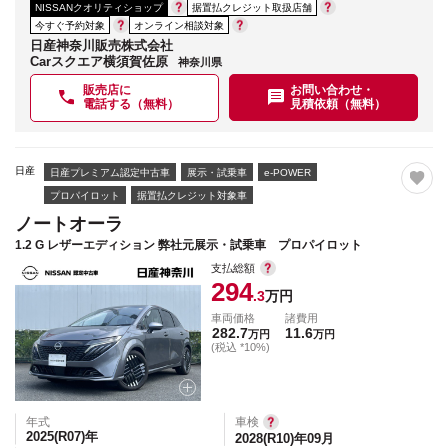
NISSANクオリティショップ
据置払クレジット取扱店舗
今すぐ予約対象
オンライン相談対象
日産神奈川販売株式会社
Carスクエア横須賀佐原
神奈川県
販売店に
お問い合わせ・
電話する（無料）
見積依頼（無料）
日産
日産プレミアム認定中古車
展示・試乗車
e-POWER
プロパイロット
据置払クレジット対象車
ノートオーラ
1.2 G レザーエディション 弊社元展示・試乗車 プロパイロット
支払総額
294
.3
万円
車両価格
諸費用
282.7
11.6
万円
万円
(税込 *10%)
年式
車検
2025(R07)
年
2028(R10)年09月