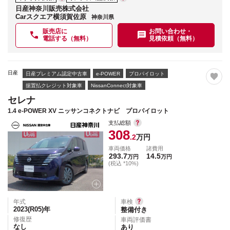
日産神奈川販売株式会社
Carスクエア横須賀佐原
神奈川県
販売店に
お問い合わせ・
電話する（無料）
見積依頼（無料）
日産
日産プレミアム認定中古車
e-POWER
プロパイロット
据置払クレジット対象車
NissanConnect対象車
セレナ
1.4 e-POWER XV ニッサンコネクトナビ プロパイロット
支払総額
308
.2
万円
車両価格
諸費用
293.7
14.5
万円
万円
(税込 *10%)
年式
車検
2023(R05)
年
整備付き
修復歴
車両評価書
なし
あり