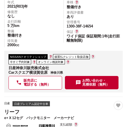
年式
車検
2021(R03)
年
整備付き
修復歴
車両評価書
なし
あり
走行距離
管理番号
5
万km
1300-38F-14654
整備
保証
整備付き
ワイド保証 保証期間:1年(走行距
離無制限)
排気量
2000
cc
NISSANクオリティショップ
据置払クレジット取扱店舗
今すぐ予約対象
オンライン相談対象
日産神奈川販売株式会社
Carスクエア横須賀佐原
神奈川県
販売店に
お問い合わせ・
電話する（無料）
見積依頼（無料）
日産
日産プレミアム認定中古車
リーフ
e+ X 12セグ バックモニター メーカーナビ
支払総額