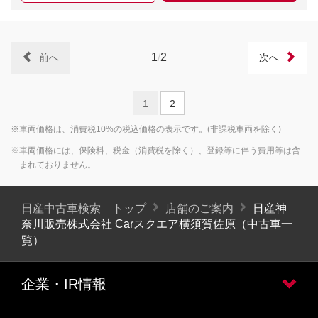
1
/
2
前へ
次へ
1
2
※車両価格は、消費税10%の税込価格の表示です。(非課税車両を除く)
※車両価格には、保険料、税金（消費税を除く）、登録等に伴う費用等は含
まれておりません。
日産中古車検索 トップ
店舗のご案内
日産神
奈川販売株式会社 Carスクエア横須賀佐原（中古車一
覧）
企業・IR情報