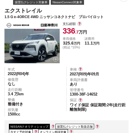
据置払クレジット対象車
NissanConnect対象車
エクストレイル
1.5 G e-4ORCE 4WD ニッサンコネクトナビ プロパイロット
支払総額
336
.7
万円
車両価格
諸費用
325.6
11.1
万円
万円
(税込 *10%)
年式
車検
2022(R04)
年
2027(R09)年09月
修復歴
車両評価書
なし
あり
走行距離
管理番号
3.4
万km
1300-38F-14652
整備
保証
整備付き
ワイド保証 保証期間:2年(走行距
離無制限)
排気量
1500
cc
NISSANクオリティショップ
据置払クレジット取扱店舗
今すぐ予約対象
オンライン相談対象