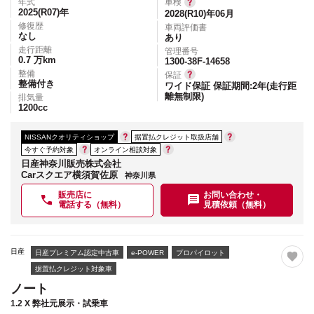
年式
車検
2025(R07)
年
2028(R10)年06月
修復歴
車両評価書
なし
あり
走行距離
管理番号
0.7
万km
1300-38F-14658
整備
保証
整備付き
ワイド保証 保証期間:2年(走行距
離無制限)
排気量
1200
cc
NISSANクオリティショップ
据置払クレジット取扱店舗
今すぐ予約対象
オンライン相談対象
日産神奈川販売株式会社
Carスクエア横須賀佐原
神奈川県
販売店に
お問い合わせ・
電話する（無料）
見積依頼（無料）
日産
日産プレミアム認定中古車
e-POWER
プロパイロット
据置払クレジット対象車
ノート
1.2 X 弊社元展示・試乗車