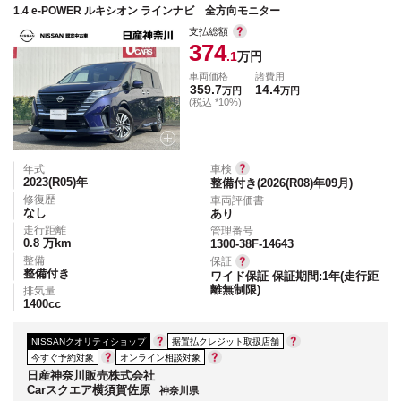
1.4 e-POWER ルキシオン ラインナビ 全方向モニター
支払総額
374
.1
万円
車両価格
諸費用
359.7
14.4
万円
万円
(税込 *10%)
年式
車検
2023(R05)
年
整備付き(2026(R08)年09月)
修復歴
車両評価書
なし
あり
走行距離
管理番号
0.8
万km
1300-38F-14643
整備
保証
整備付き
ワイド保証 保証期間:1年(走行距
離無制限)
排気量
1400
cc
NISSANクオリティショップ
据置払クレジット取扱店舗
今すぐ予約対象
オンライン相談対象
日産神奈川販売株式会社
Carスクエア横須賀佐原
神奈川県