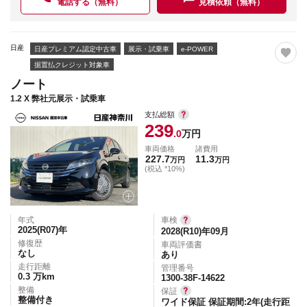
電話する（無料）
見積依頼（無料）
日産
日産プレミアム認定中古車
展示・試乗車
e-POWER
据置払クレジット対象車
ノート
1.2 X 弊社元展示・試乗車
支払総額
239
.0
万円
車両価格
諸費用
227.7
11.3
万円
万円
(税込 *10%)
年式
車検
2025(R07)
年
2028(R10)年09月
修復歴
車両評価書
なし
あり
走行距離
管理番号
0.3
万km
1300-38F-14622
整備
保証
整備付き
ワイド保証 保証期間:2年(走行距