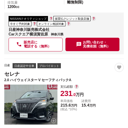
離無制限)
排気量
1200
cc
NISSANクオリティショップ
据置払クレジット取扱店舗
今すぐ予約対象
オンライン相談対象
日産神奈川販売株式会社
Carスクエア横須賀佐原
神奈川県
販売店に
お問い合わせ・
電話する（無料）
見積依頼（無料）
日産
日産認定中古車
プロパイロット
セレナ
2.0 ハイウェイスター V セーフティパックA
支払総額
231
.0
万円
車両価格
諸費用
215.6
15.4
万円
万円
(税込 *10%)