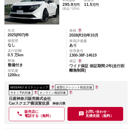
車両価格
諸費用
295.9
11.5
万円
万円
(税込 *10%)
年式
車検
2025(R07)
年
2028(R10)年10月
修復歴
車両評価書
なし
あり
走行距離
管理番号
0.5
万km
1300-38F-14619
整備
保証
整備付き
ワイド保証 保証期間:2年(走行距
離無制限)
排気量
1200
cc
NISSANクオリティショップ
据置払クレジット取扱店舗
今すぐ予約対象
オンライン相談対象
日産神奈川販売株式会社
Carスクエア横須賀佐原
神奈川県
販売店に
お問い合わせ・
電話する（無料）
見積依頼（無料）