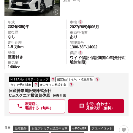
(税込 *10%)
年式
車検
2024(R06)
年
2027(R09)年06月
修復歴
車両評価書
なし
あり
走行距離
管理番号
1.9
万km
1300-38F-14602
整備
保証
整備付き
ワイド保証 保証期間:1年(走行距
離無制限)
排気量
1400
cc
NISSANクオリティショップ
据置払クレジット取扱店舗
今すぐ予約対象
オンライン相談対象
日産神奈川販売株式会社
Carスクエア横須賀佐原
神奈川県
販売店に
お問い合わせ・
電話する（無料）
見積依頼（無料）
日産
新着物件
日産プレミアム認定中古車
e-POWER
プロパイロット