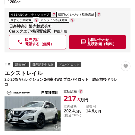
1200
cc
NISSANクオリティショップ
据置払クレジット取扱店舗
今すぐ予約対象
オンライン相談対象
日産神奈川販売株式会社
Carスクエア横須賀佐原
神奈川県
販売店に
お問い合わせ・
電話する（無料）
見積依頼（無料）
日産
新着物件
日産認定中古車
プロパイロット
エクストレイル
2.0 20Xi Vセレクション 2列車 4WD プロパイロット 純正前後ドラレ
コ
支払総額
217
.3
万円
車両価格
諸費用
202.4
14.9
万円
万円
(税込 *10%)