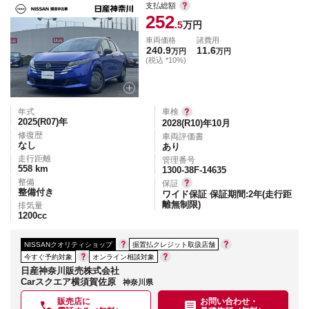
支払総額
252
.5
万円
車両価格
諸費用
240.9
11.6
万円
万円
(税込 *10%)
年式
車検
2025(R07)
年
2028(R10)年10月
修復歴
車両評価書
なし
あり
走行距離
管理番号
558
km
1300-38F-14635
整備
保証
整備付き
ワイド保証 保証期間:2年(走行距
離無制限)
排気量
1200
cc
NISSANクオリティショップ
据置払クレジット取扱店舗
今すぐ予約対象
オンライン相談対象
日産神奈川販売株式会社
Carスクエア横須賀佐原
神奈川県
販売店に
お問い合わせ・