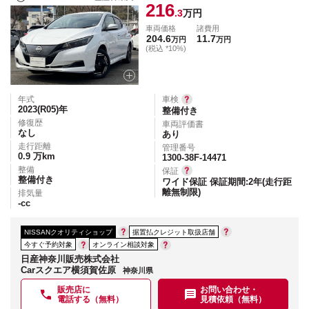
216
.3
万円
車両価格
諸費用
204.6
11.7
万円
万円
(税込 *10%)
年式
車検
2023(R05)
年
整備付き
修復歴
車両評価書
なし
あり
走行距離
管理番号
0.9
万km
1300-38F-14471
整備
保証
整備付き
ワイド保証 保証期間:2年(走行距
離無制限)
排気量
-
cc
NISSANクオリティショップ
据置払クレジット取扱店舗
今すぐ予約対象
オンライン相談対象
日産神奈川販売株式会社
Carスクエア横須賀佐原
神奈川県
販売店に
お問い合わせ・
電話する（無料）
見積依頼（無料）