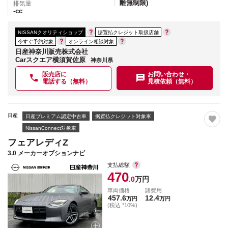
離無制限)
排気量
-
cc
NISSANクオリティショップ
据置払クレジット取扱店舗
今すぐ予約対象
オンライン相談対象
日産神奈川販売株式会社
Carスクエア横須賀佐原
神奈川県
販売店に
お問い合わせ・
電話する（無料）
見積依頼（無料）
日産
日産プレミアム認定中古車
据置払クレジット対象車
NissanConnect対象車
フェアレディZ
3.0 メーカーオプションナビ
支払総額
470
.0
万円
車両価格
諸費用
457.6
12.4
万円
万円
(税込 *10%)