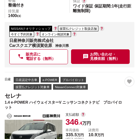
整備
保証
整備付き
ワイド保証 保証期間:1年(走行距
離無制限)
排気量
1400
cc
NISSANクオリティショップ
据置払クレジット取扱店舗
今すぐ予約対象
オンライン相談対象
日産神奈川販売株式会社
Carスクエア横須賀佐原
神奈川県
販売店に
お問い合わせ・
電話する（無料）
見積依頼（無料）
日産
日産認定中古車
e-POWER
プロパイロット
据置払クレジット対象車
NissanConnect対象車
セレナ
1.4 e-POWER ハイウェイスターV ニッサンコネクトナビ プロパイロ
ット
支払総額
346
.4
万円
車両価格
諸費用
335.5
10.9
万円
万円