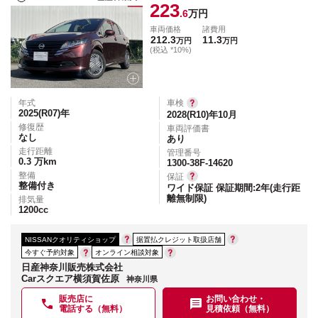
223
.6
万円
車両価格
諸費用
212.3
11.3
万円
万円
(税込 *10%)
年式
車検
2025(R07)
年
2028(R10)年10月
修復歴
車両評価書
なし
あり
走行距離
管理番号
0.3
万km
1300-38F-14620
整備
保証
整備付き
ワイド保証 保証期間:2年(走行距
離無制限)
排気量
1200
cc
NISSANクオリティショップ
据置払クレジット取扱店舗
今すぐ予約対象
オンライン相談対象
日産神奈川販売株式会社
Carスクエア横須賀佐原
神奈川県
販売店に
お問い合わせ・
電話する（無料）
見積依頼（無料）