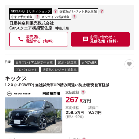
NISSANクオリティショップ
据置払クレジット取扱店舗
今すぐ予約対象
オンライン相談対象
日産神奈川販売株式会社
Carスクエア横須賀佐原
神奈川県
販売店に
お問い合わせ・
電話する（無料）
見積依頼（無料）
日産
日産プレミアム認定中古車
展示・試乗車
e-POWER
プロパイロット
据置払クレジット対象車
キックス
1.2 X (e-POWER) 当社試乗車UP/踏み間違い防止/衝突被害軽減
支払総額
267
.8
万円
車両価格
諸費用
258.5
9.3
万円
万円
(税込 *10%)