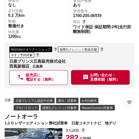
修復歴
車両評価書
なし
あり
走行距離
管理番号
0.2
万km
1700-205-06939
整備
保証
整備付き
ワイド保証 保証期間:2年(走行距
離無制限)
排気量
1200
cc
NISSANクオリティショップ
据置払クレジット取扱店舗
今すぐ予約対象
日産プリンス広島販売株式会社
西風新都店
広島県
販売店に
お問い合わせ・
電話する（無料）
見積依頼（無料）
日産
日産プレミアム認定中古車
展示・試乗車
e-POWER
プロパイロット
据置払クレジット対象車
NissanConnect対象車
ノートオーラ
1.2 G レザーエディション 弊社試乗車 日産コネクトナビ 地デジ
支払総額
282