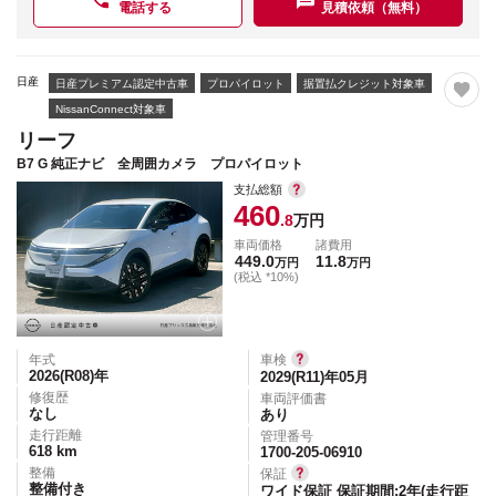
電話する
見積依頼（無料）
日産
日産プレミアム認定中古車
プロパイロット
据置払クレジット対象車
NissanConnect対象車
リーフ
B7 G 純正ナビ 全周囲カメラ プロパイロット
支払総額
460
.8
万円
車両価格
諸費用
449.0
11.8
万円
万円
(税込 *10%)
年式
車検
2026(R08)
年
2029(R11)年05月
修復歴
車両評価書
なし
あり
走行距離
管理番号
618
km
1700-205-06910
整備
保証
整備付き
ワイド保証 保証期間:2年(走行距