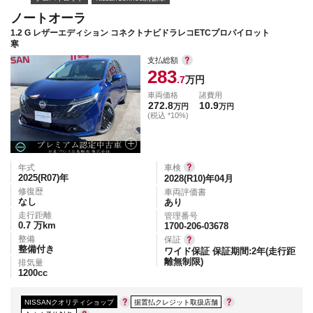
ノートオーラ
1.2 G レザーエディション コネクトナビドラレコETCプロパイロット
寒
支払総額
283
.7
万円
車両価格
諸費用
272.8
10.9
万円
万円
(税込 *10%)
年式
車検
2025(R07)
年
2028(R10)年04月
修復歴
車両評価書
なし
あり
走行距離
管理番号
0.7
万km
1700-206-03678
整備
保証
整備付き
ワイド保証 保証期間:2年(走行距
離無制限)
排気量
1200
cc
NISSANクオリティショップ
据置払クレジット取扱店舗