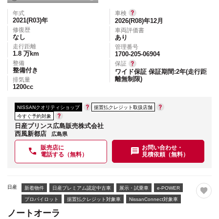
年式
車検
2021(R03)
年
2026(R08)年12月
修復歴
車両評価書
なし
あり
走行距離
管理番号
1.8
万km
1700-205-06904
整備
保証
整備付き
ワイド保証 保証期間:2年(走行距
離無制限)
排気量
1200
cc
NISSANクオリティショップ
据置払クレジット取扱店舗
今すぐ予約対象
日産プリンス広島販売株式会社
西風新都店
広島県
販売店に
お問い合わせ・
電話する（無料）
見積依頼（無料）
日産
新着物件
日産プレミアム認定中古車
展示・試乗車
e-POWER
プロパイロット
据置払クレジット対象車
NissanConnect対象車
ノートオーラ