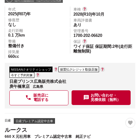
年式
車検
2025(R07)
年
2028(R10)年10月
修復歴
車両評価書
なし
あり
走行距離
管理番号
0.1
万km
1700-202-06620
整備
保証
整備付き
ワイド保証 保証期間:2年(走行距
離無制限)
排気量
660
cc
NISSANクオリティショップ
据置払クレジット取扱店舗
今すぐ予約対象
日産プリンス広島販売株式会社
庚午橋東店
広島県
販売店に
お問い合わせ・
電話する
見積依頼（無料）
日産
日産プレミアム認定中古車
ルークス
660 X 元社用車 プレミアム認定中古車 純正ナビ