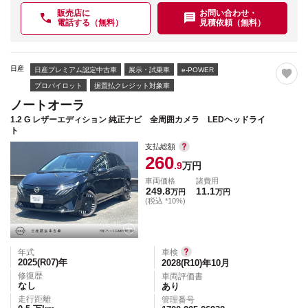
販売店に
お問い合わせ・
電話する（無料）
見積依頼（無料）
日産
日産プレミアム認定中古車
展示・試乗車
e-POWER
プロパイロット
据置払クレジット対象車
ノートオーラ
1.2 G レザーエディション 純正ナビ 全周囲カメラ LEDヘッドライ
ト
支払総額
260
.9
万円
車両価格
諸費用
249.8
11.1
万円
万円
(税込 *10%)
年式
車検
2025(R07)
年
2028(R10)年10月
修復歴
車両評価書
なし
あり
走行距離
管理番号