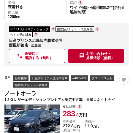
整備
保証
整備付き
ワイド保証 保証期間:2年(走行距
離無制限)
排気量
1200
cc
NISSANクオリティショップ
据置払クレジット取扱店舗
今すぐ予約対象
日産プリンス広島販売株式会社
西風新都店
広島県
販売店に
お問い合わせ・
電話する（無料）
見積依頼（無料）
日産
新着物件
日産プレミアム認定中古車
e-POWER
プロパイロット
据置払クレジット対象車
ノートオーラ
1.2 G レザーエディション プレミアム認定中古車 日産コネクトナビ
支払総額
283
.8
万円
車両価格
諸費用
272.8
11.0
万円
万円
(税込 *10%)