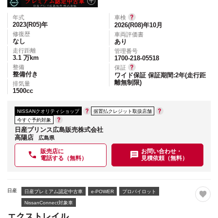
年式
車検
2023(R05)
年
2026(R08)年10月
修復歴
車両評価書
なし
あり
走行距離
管理番号
3.1
万km
1700-218-05518
整備
保証
整備付き
ワイド保証 保証期間:2年(走行距
離無制限)
排気量
1500
cc
NISSANクオリティショップ
据置払クレジット取扱店舗
今すぐ予約対象
日産プリンス広島販売株式会社
高陽店
広島県
販売店に
お問い合わせ・
電話する（無料）
見積依頼（無料）
日産
日産プレミアム認定中古車
e-POWER
プロパイロット
NissanConnect対象車
エクストレイル