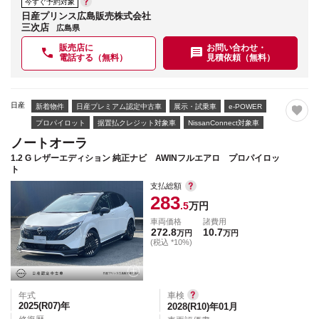
今すぐ予約対象
日産プリンス広島販売株式会社
三次店
広島県
販売店に
お問い合わせ・
電話する（無料）
見積依頼（無料）
日産
新着物件
日産プレミアム認定中古車
展示・試乗車
e-POWER
プロパイロット
据置払クレジット対象車
NissanConnect対象車
ノートオーラ
1.2 G レザーエディション 純正ナビ AWINフルエアロ プロパイロッ
ト
支払総額
283
.5
万円
車両価格
諸費用
272.8
10.7
万円
万円
(税込 *10%)
年式
車検
2025(R07)
年
2028(R10)年01月