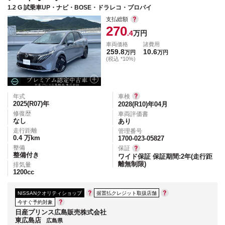
1.2 G 試乗車UP・ナビ・BOSE・ドラレコ・プロパイ
支払総額
270
.4
万円
車両価格
諸費用
259.8
10.6
万円
万円
(税込 *10%)
年式
車検
2025(R07)
年
2028(R10)年04月
修復歴
車両評価書
なし
あり
走行距離
管理番号
0.4
万km
1700-023-05827
整備
保証
整備付き
ワイド保証 保証期間:2年(走行距
離無制限)
排気量
1200
cc
NISSANクオリティショップ
据置払クレジット取扱店舗
今すぐ予約対象
日産プリンス広島販売株式会社
東広島店
広島県