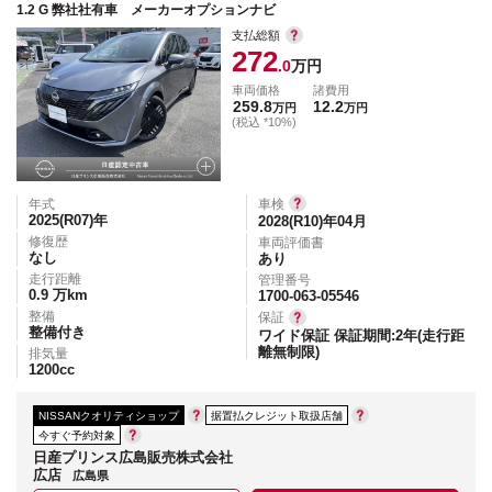
1.2 G 弊社社有車 メーカーオプションナビ
支払総額
272
.0
万円
車両価格
諸費用
259.8
12.2
万円
万円
(税込 *10%)
年式
車検
2025(R07)
年
2028(R10)年04月
修復歴
車両評価書
なし
あり
走行距離
管理番号
0.9
万km
1700-063-05546
整備
保証
整備付き
ワイド保証 保証期間:2年(走行距
離無制限)
排気量
1200
cc
NISSANクオリティショップ
据置払クレジット取扱店舗
今すぐ予約対象
日産プリンス広島販売株式会社
広店
広島県