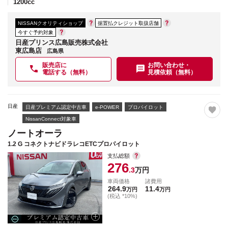
1200
cc
NISSANクオリティショップ
据置払クレジット取扱店舗
今すぐ予約対象
日産プリンス広島販売株式会社
東広島店
広島県
販売店に
お問い合わせ・
電話する（無料）
見積依頼（無料）
日産
日産プレミアム認定中古車
e-POWER
プロパイロット
NissanConnect対象車
ノートオーラ
1.2 G コネクトナビドラレコETCプロパイロット
支払総額
276
.3
万円
車両価格
諸費用
264.9
11.4
万円
万円
(税込 *10%)