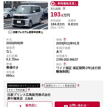
車両価格見直し
支払総額
193
.6
万円
車両価格
諸費用
184.8
8.8
万円
万円
(税込 *10%)
年式
車検
2026(R08)
年
2029(R11)年01月
修復歴
車両評価書
なし
あり
走行距離
管理番号
0.2
万km
1700-202-06637
整備
保証
整備付き
ワイド保証 保証期間:2年(走行距
離無制限)
排気量
660
cc
NISSANクオリティショップ
据置払クレジット取扱店舗
今すぐ予約対象
日産プリンス広島販売株式会社
庚午橋東店
広島県
販売店に
お問い合わせ・