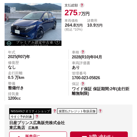
支払総額
275
.7
万円
車両価格
諸費用
264.8
10.9
万円
万円
(税込 *10%)
年式
車検
2025(R07)
年
2028(R10)年04月
修復歴
車両評価書
なし
あり
走行距離
管理番号
0.5
万km
1700-023-05826
整備
保証
整備付き
ワイド保証 保証期間:2年(走行距
離無制限)
排気量
1200
cc
NISSANクオリティショップ
据置払クレジット取扱店舗
今すぐ予約対象
日産プリンス広島販売株式会社
東広島店
広島県
販売店に
お問い合わせ・