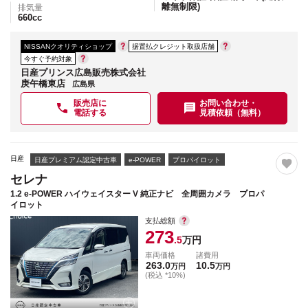
離無制限)
排気量
660
cc
NISSANクオリティショップ
据置払クレジット取扱店舗
今すぐ予約対象
日産プリンス広島販売株式会社
庚午橋東店
広島県
販売店に
お問い合わせ・
電話する
見積依頼（無料）
日産
日産プレミアム認定中古車
e-POWER
プロパイロット
セレナ
1.2 e-POWER ハイウェイスター V 純正ナビ 全周囲カメラ プロパ
イロット
支払総額
273
.5
万円
車両価格
諸費用
263.0
10.5
万円
万円
(税込 *10%)