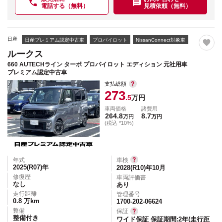
電話する（無料）
見積依頼（無料）
日産
日産プレミアム認定中古車
プロパイロット
NissanConnect対象車
ルークス
660 AUTECHライン ターボ プロパイロット エディション 元社用車
プレミアム認定中古車
支払総額
273
.5
万円
車両価格
諸費用
264.8
8.7
万円
万円
(税込 *10%)
年式
車検
2025(R07)
年
2028(R10)年10月
修復歴
車両評価書
なし
あり
走行距離
管理番号
0.8
万km
1700-202-06624
整備
保証
整備付き
ワイド保証 保証期間:2年(走行距