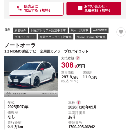
販売店に
お問い合わせ・
電話する（無料）
見積依頼（無料）
日産
新着物件
日産プレミアム認定中古車
展示・試乗車
e-POWER
プロパイロット
据置払クレジット対象車
NissanConnect対象車
ノートオーラ
1.2 NISMO 純正ナビ 全周囲カメラ プロパイロット
支払総額
308
.8
万円
車両価格
諸費用
297.8
11.0
万円
万円
(税込 *10%)
年式
車検
2025(R07)
年
2028(R10)年05月
修復歴
車両評価書
なし
あり
走行距離
管理番号
0.4
万km
1700-205-06942