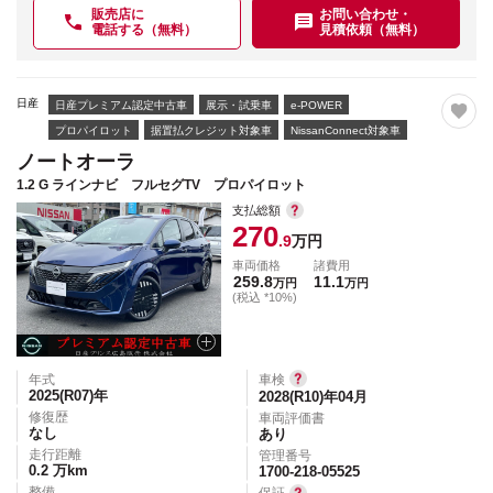
販売店に
お問い合わせ・
電話する（無料）
見積依頼（無料）
日産
日産プレミアム認定中古車
展示・試乗車
e-POWER
プロパイロット
据置払クレジット対象車
NissanConnect対象車
ノートオーラ
1.2 G ラインナビ フルセグTV プロパイロット
支払総額
270
.9
万円
車両価格
諸費用
259.8
11.1
万円
万円
(税込 *10%)
年式
車検
2025(R07)
年
2028(R10)年04月
修復歴
車両評価書
なし
あり
走行距離
管理番号
0.2
万km
1700-218-05525
整備