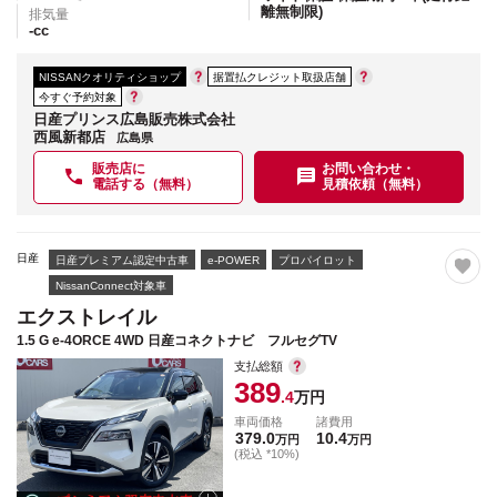
離無制限)
排気量
-
cc
NISSANクオリティショップ
据置払クレジット取扱店舗
今すぐ予約対象
日産プリンス広島販売株式会社
西風新都店
広島県
販売店に
お問い合わせ・
電話する（無料）
見積依頼（無料）
日産
日産プレミアム認定中古車
e-POWER
プロパイロット
NissanConnect対象車
エクストレイル
1.5 G e-4ORCE 4WD 日産コネクトナビ フルセグTV
支払総額
389
.4
万円
車両価格
諸費用
379.0
10.4
万円
万円
(税込 *10%)