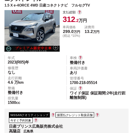
1.5 X e-4ORCE 4WD 日産コネクトナビ フルセグTV
支払総額
312
.2
万円
車両価格
諸費用
299.0
13.2
万円
万円
(税込 *10%)
年式
車検
2023(R05)
年
整備付き
修復歴
車両評価書
なし
あり
走行距離
管理番号
4.6
万km
1700-218-05514
整備
保証
整備付き
ワイド保証 保証期間:2年(走行距
離無制限)
排気量
1500
cc
NISSANクオリティショップ
据置払クレジット取扱店舗
今すぐ予約対象
日産プリンス広島販売株式会社
高陽店
広島県