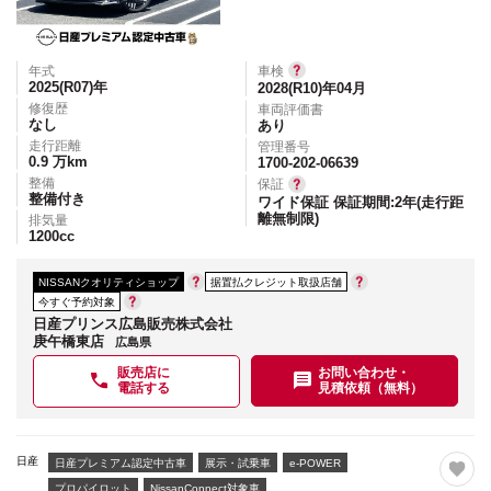
年式
車検
2025(R07)
年
2028(R10)年04月
修復歴
車両評価書
なし
あり
走行距離
管理番号
0.9
万km
1700-202-06639
整備
保証
整備付き
ワイド保証 保証期間:2年(走行距
離無制限)
排気量
1200
cc
NISSANクオリティショップ
据置払クレジット取扱店舗
今すぐ予約対象
日産プリンス広島販売株式会社
庚午橋東店
広島県
販売店に
お問い合わせ・
電話する
見積依頼（無料）
日産
日産プレミアム認定中古車
展示・試乗車
e-POWER
プロパイロット
NissanConnect対象車