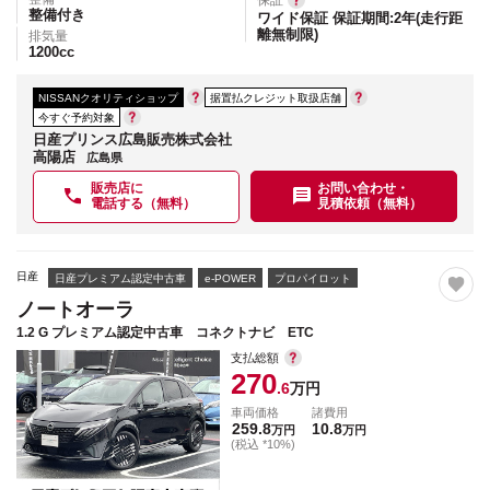
保証
整備付き
ワイド保証 保証期間:2年(走行距
離無制限)
排気量
1200
cc
NISSANクオリティショップ
据置払クレジット取扱店舗
今すぐ予約対象
日産プリンス広島販売株式会社
高陽店
広島県
販売店に
お問い合わせ・
電話する（無料）
見積依頼（無料）
日産
日産プレミアム認定中古車
e-POWER
プロパイロット
ノートオーラ
1.2 G プレミアム認定中古車 コネクトナビ ETC
支払総額
270
.6
万円
車両価格
諸費用
259.8
10.8
万円
万円
(税込 *10%)