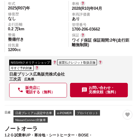
年式
車検
2025(R07)
年
2028(R10)年04月
修復歴
車両評価書
なし
あり
走行距離
管理番号
0.2
万km
1700-206-03662
整備
保証
整備付き
ワイド保証 保証期間:2年(走行距
離無制限)
排気量
1200
cc
NISSANクオリティショップ
据置払クレジット取扱店舗
今すぐ予約対象
日産プリンス広島販売株式会社
三次店
広島県
販売店に
お問い合わせ・
電話する（無料）
見積依頼（無料）
日産
日産プレミアム認定中古車
e-POWER
プロパイロット
NissanConnect対象車
ノートオーラ
1.2 G 試乗車UP・寒冷地・シートヒーター・BOSE・