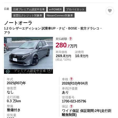
日産
日産プレミアム認定中古車
e-POWER
プロパイロット
据置払クレジット対象車
NissanConnect対象車
ノートオーラ
1.2 G レザーエディション 試乗車UP・ナビ・BOSE・前方ドラレコ・
アラ
支払総額
280
.7
万円
車両価格
諸費用
269.8
10.9
万円
万円
(税込 *10%)
年式
車検
2025(R07)
年
2028(R10)年04月
修復歴
車両評価書
なし
あり
走行距離
管理番号
0.3
万km
1700-023-05796
整備
保証
整備付き
ワイド保証 保証期間:2年(走行距
離無制限)
排気量