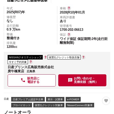
年式
車検
2025(R07)
年
2028(R10)年01月
修復歴
車両評価書
なし
あり
走行距離
管理番号
0.9
万km
1700-202-06613
整備
保証
整備付き
ワイド保証 保証期間:2年(走行距
離無制限)
排気量
1200
cc
NISSANクオリティショップ
据置払クレジット取扱店舗
今すぐ予約対象
日産プリンス広島販売株式会社
庚午橋東店
広島県
販売店に
お問い合わせ・
電話する
見積依頼（無料）
日産
日産プレミアム認定中古車
展示・試乗車
e-POWER
プロパイロット
据置払クレジット対象車
NissanConnect対象車
ノートオーラ