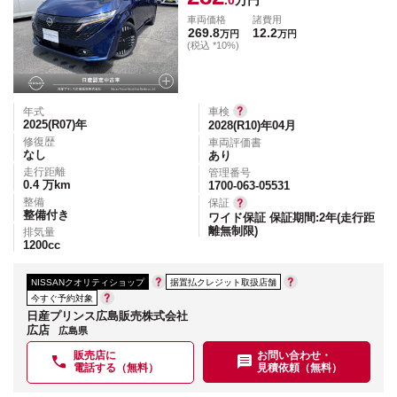
.0
万円
車両価格
諸費用
269.8
12.2
万円
万円
(税込 *10%)
年式
車検
2025(R07)
年
2028(R10)年04月
修復歴
車両評価書
なし
あり
走行距離
管理番号
0.4
万km
1700-063-05531
整備
保証
整備付き
ワイド保証 保証期間:2年(走行距
離無制限)
排気量
1200
cc
NISSANクオリティショップ
据置払クレジット取扱店舗
今すぐ予約対象
日産プリンス広島販売株式会社
広店
広島県
販売店に
お問い合わせ・
電話する（無料）
見積依頼（無料）