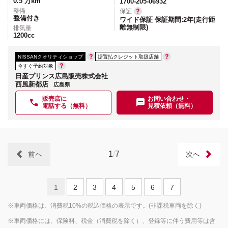
0.5
万km
1700-205-06932
整備
保証
整備付き
ワイド保証 保証期間:2年(走行距
離無制限)
排気量
1200
cc
NISSANクオリティショップ
据置払クレジット取扱店舗
今すぐ予約対象
日産プリンス広島販売株式会社
西風新都店
広島県
販売店に
お問い合わせ・
電話する（無料）
見積依頼（無料）
1
/
7
前へ
次へ
1
2
3
4
5
6
7
※車両価格は、消費税10%の税込価格の表示です。(非課税車両を除く)
※車両価格には、保険料、税金（消費税を除く）、登録等に伴う費用等は含