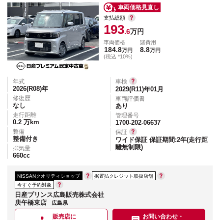
車両価格見直し
支払総額
193
.6
万円
車両価格
諸費用
184.8
8.8
万円
万円
(税込 *10%)
年式
車検
2026(R08)
年
2029(R11)年01月
修復歴
車両評価書
なし
あり
走行距離
管理番号
0.2
万km
1700-202-06637
整備
保証
整備付き
ワイド保証 保証期間:2年(走行距
離無制限)
排気量
660
cc
NISSANクオリティショップ
据置払クレジット取扱店舗
今すぐ予約対象
日産プリンス広島販売株式会社
庚午橋東店
広島県
販売店に
お問い合わせ・