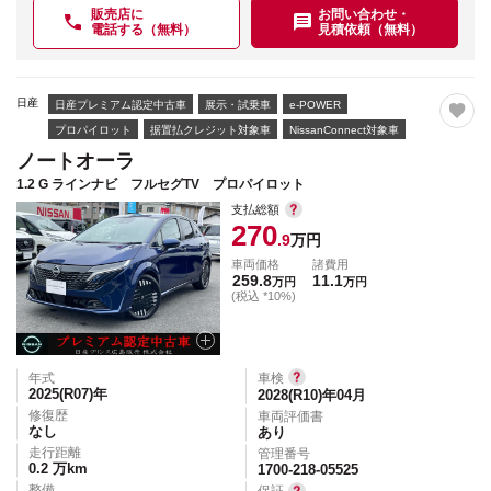
販売店に
お問い合わせ・
電話する（無料）
見積依頼（無料）
日産
日産プレミアム認定中古車
展示・試乗車
e-POWER
プロパイロット
据置払クレジット対象車
NissanConnect対象車
ノートオーラ
1.2 G ラインナビ フルセグTV プロパイロット
支払総額
270
.9
万円
車両価格
諸費用
259.8
11.1
万円
万円
(税込 *10%)
年式
車検
2025(R07)
年
2028(R10)年04月
修復歴
車両評価書
なし
あり
走行距離
管理番号
0.2
万km
1700-218-05525
整備