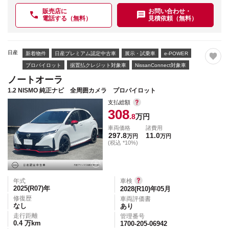
販売店に
お問い合わせ・
電話する（無料）
見積依頼（無料）
日産
新着物件
日産プレミアム認定中古車
展示・試乗車
e-POWER
プロパイロット
据置払クレジット対象車
NissanConnect対象車
ノートオーラ
1.2 NISMO 純正ナビ 全周囲カメラ プロパイロット
支払総額
308
.8
万円
車両価格
諸費用
297.8
11.0
万円
万円
(税込 *10%)
年式
車検
2025(R07)
年
2028(R10)年05月
修復歴
車両評価書
なし
あり
走行距離
管理番号
0.4
万km
1700-205-06942