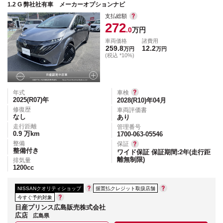
1.2 G 弊社社有車 メーカーオプションナビ
支払総額
272
.0
万円
車両価格
諸費用
259.8
12.2
万円
万円
(税込 *10%)
年式
車検
2025(R07)
年
2028(R10)年04月
修復歴
車両評価書
なし
あり
走行距離
管理番号
0.9
万km
1700-063-05546
整備
保証
整備付き
ワイド保証 保証期間:2年(走行距
離無制限)
排気量
1200
cc
NISSANクオリティショップ
据置払クレジット取扱店舗
今すぐ予約対象
日産プリンス広島販売株式会社
広店
広島県