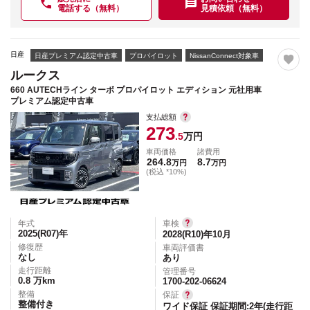
電話する（無料）
見積依頼（無料）
日産
日産プレミアム認定中古車
プロパイロット
NissanConnect対象車
ルークス
660 AUTECHライン ターボ プロパイロット エディション 元社用車
プレミアム認定中古車
支払総額
273
.5
万円
車両価格
諸費用
264.8
8.7
万円
万円
(税込 *10%)
年式
車検
2025(R07)
年
2028(R10)年10月
修復歴
車両評価書
なし
あり
走行距離
管理番号
0.8
万km
1700-202-06624
整備
保証
整備付き
ワイド保証 保証期間:2年(走行距