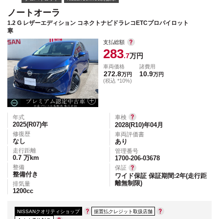
ノートオーラ
1.2 G レザーエディション コネクトナビドラレコETCプロパイロット
寒
支払総額
283
.7
万円
車両価格
諸費用
272.8
10.9
万円
万円
(税込 *10%)
年式
車検
2025(R07)
年
2028(R10)年04月
修復歴
車両評価書
なし
あり
走行距離
管理番号
0.7
万km
1700-206-03678
整備
保証
整備付き
ワイド保証 保証期間:2年(走行距
離無制限)
排気量
1200
cc
NISSANクオリティショップ
据置払クレジット取扱店舗