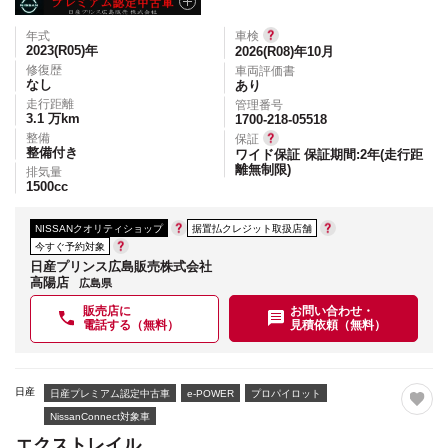
年式
車検
2023(R05)
年
2026(R08)年10月
修復歴
車両評価書
なし
あり
走行距離
管理番号
3.1
万km
1700-218-05518
整備
保証
整備付き
ワイド保証 保証期間:2年(走行距
離無制限)
排気量
1500
cc
NISSANクオリティショップ
据置払クレジット取扱店舗
今すぐ予約対象
日産プリンス広島販売株式会社
高陽店
広島県
販売店に
お問い合わせ・
電話する（無料）
見積依頼（無料）
日産
日産プレミアム認定中古車
e-POWER
プロパイロット
NissanConnect対象車
エクストレイル