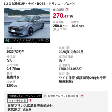
1.2 G 試乗車UP・ナビ・BOSE・ドラレコ・プロパイ
支払総額
270
.4
万円
車両価格
諸費用
259.8
10.6
万円
万円
(税込 *10%)
年式
車検
2025(R07)
年
2028(R10)年04月
修復歴
車両評価書
なし
あり
走行距離
管理番号
0.4
万km
1700-023-05827
整備
保証
整備付き
ワイド保証 保証期間:2年(走行距
離無制限)
排気量
1200
cc
NISSANクオリティショップ
据置払クレジット取扱店舗
今すぐ予約対象
日産プリンス広島販売株式会社
東広島店
広島県