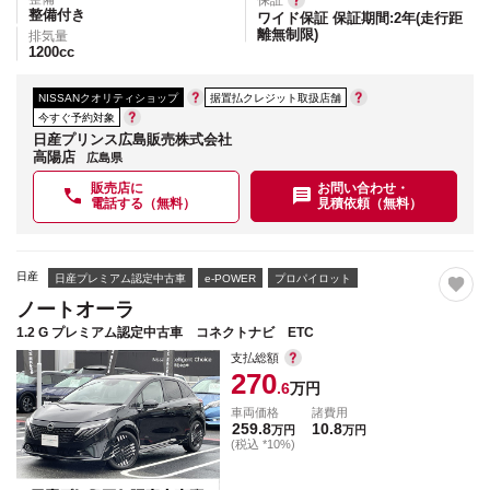
保証
整備付き
ワイド保証 保証期間:2年(走行距
離無制限)
排気量
1200
cc
NISSANクオリティショップ
据置払クレジット取扱店舗
今すぐ予約対象
日産プリンス広島販売株式会社
高陽店
広島県
販売店に
お問い合わせ・
電話する（無料）
見積依頼（無料）
日産
日産プレミアム認定中古車
e-POWER
プロパイロット
ノートオーラ
1.2 G プレミアム認定中古車 コネクトナビ ETC
支払総額
270
.6
万円
車両価格
諸費用
259.8
10.8
万円
万円
(税込 *10%)