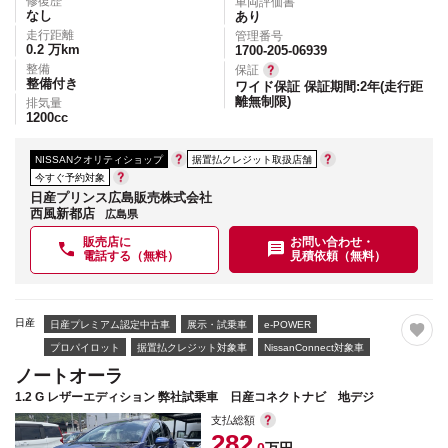
修復歴
車両評価書
なし
あり
走行距離
管理番号
0.2
万km
1700-205-06939
整備
保証
整備付き
ワイド保証 保証期間:2年(走行距
離無制限)
排気量
1200
cc
NISSANクオリティショップ
据置払クレジット取扱店舗
今すぐ予約対象
日産プリンス広島販売株式会社
西風新都店
広島県
販売店に
お問い合わせ・
電話する（無料）
見積依頼（無料）
日産
日産プレミアム認定中古車
展示・試乗車
e-POWER
プロパイロット
据置払クレジット対象車
NissanConnect対象車
ノートオーラ
1.2 G レザーエディション 弊社試乗車 日産コネクトナビ 地デジ
支払総額
282