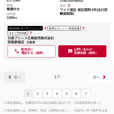
0.5
万km
1700-205-06932
整備
保証
整備付き
ワイド保証 保証期間:2年(走行距
離無制限)
排気量
1200
cc
NISSANクオリティショップ
据置払クレジット取扱店舗
今すぐ予約対象
日産プリンス広島販売株式会社
西風新都店
広島県
販売店に
お問い合わせ・
電話する（無料）
見積依頼（無料）
1
/
7
前へ
次へ
1
2
3
4
5
6
7
※車両価格は、消費税10%の税込価格の表示です。(非課税車両を除く)
※車両価格には、保険料、税金（消費税を除く）、登録等に伴う費用等は含