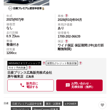
年式
車検
2025(R07)
年
2028(R10)年04月
修復歴
車両評価書
なし
あり
走行距離
管理番号
0.9
万km
1700-202-06639
整備
保証
整備付き
ワイド保証 保証期間:2年(走行距
離無制限)
排気量
1200
cc
NISSANクオリティショップ
据置払クレジット取扱店舗
今すぐ予約対象
日産プリンス広島販売株式会社
庚午橋東店
広島県
販売店に
お問い合わせ・
電話する
見積依頼（無料）
日産
日産プレミアム認定中古車
展示・試乗車
e-POWER
プロパイロット
NissanConnect対象車