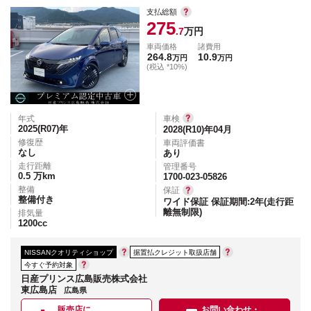
支払総額
275
.7
万円
車両価格
諸費用
264.8
10.9
万円
万円
(税込 *10%)
年式
車検
2025(R07)
年
2028(R10)年04月
修復歴
車両評価書
なし
あり
走行距離
管理番号
0.5
万km
1700-023-05826
整備
保証
整備付き
ワイド保証 保証期間:2年(走行距
離無制限)
排気量
1200
cc
NISSANクオリティショップ
据置払クレジット取扱店舗
今すぐ予約対象
日産プリンス広島販売株式会社
東広島店
広島県
販売店に
お問い合わせ・