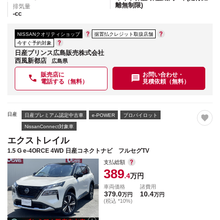
離無制限)
排気量
-
cc
NISSANクオリティショップ
据置払クレジット取扱店舗
今すぐ予約対象
日産プリンス広島販売株式会社
西風新都店
広島県
販売店に
お問い合わせ・
電話する（無料）
見積依頼（無料）
日産
日産プレミアム認定中古車
e-POWER
プロパイロット
NissanConnect対象車
エクストレイル
1.5 G e-4ORCE 4WD 日産コネクトナビ フルセグTV
支払総額
389
.4
万円
車両価格
諸費用
379.0
10.4
万円
万円
(税込 *10%)