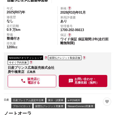
年式
車検
2025(R07)
年
2028(R10)年01月
修復歴
車両評価書
なし
あり
走行距離
管理番号
0.9
万km
1700-202-06613
整備
保証
整備付き
ワイド保証 保証期間:2年(走行距
離無制限)
排気量
1200
cc
NISSANクオリティショップ
据置払クレジット取扱店舗
今すぐ予約対象
日産プリンス広島販売株式会社
庚午橋東店
広島県
販売店に
お問い合わせ・
電話する
見積依頼（無料）
日産
日産プレミアム認定中古車
展示・試乗車
e-POWER
プロパイロット
据置払クレジット対象車
NissanConnect対象車
ノートオーラ