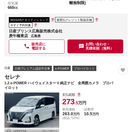
離無制限)
排気量
660
cc
NISSANクオリティショップ
据置払クレジット取扱店舗
今すぐ予約対象
日産プリンス広島販売株式会社
庚午橋東店
広島県
販売店に
お問い合わせ・
電話する
見積依頼（無料）
日産
日産プレミアム認定中古車
e-POWER
プロパイロット
セレナ
1.2 e-POWER ハイウェイスター V 純正ナビ 全周囲カメラ プロパ
イロット
支払総額
273
.5
万円
車両価格
諸費用
263.0
10.5
万円
万円
(税込 *10%)