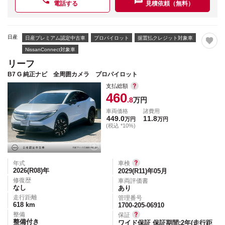
電話する
見積依頼（無料）
日産
日産プレミアム認定中古車
プロパイロット
据置払クレジット対象車
NissanConnect対象車
リーフ
B7 G 純正ナビ 全周囲カメラ プロパイロット
支払総額
460
.8
万円
車両価格
諸費用
449.0
11.8
万円
万円
(税込 *10%)
年式
車検
2026(R08)
年
2029(R11)年05月
修復歴
車両評価書
なし
あり
走行距離
管理番号
618
km
1700-205-06910
整備
保証
整備付き
ワイド保証 保証期間:2年(走行距