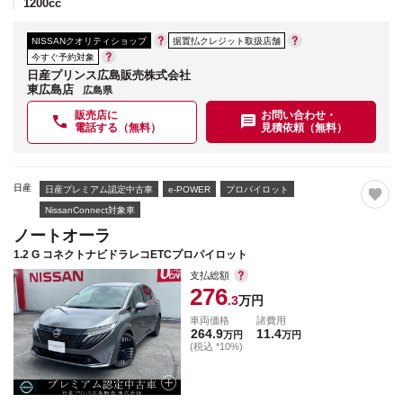
1200
cc
NISSANクオリティショップ
据置払クレジット取扱店舗
今すぐ予約対象
日産プリンス広島販売株式会社
東広島店
広島県
販売店に
お問い合わせ・
電話する（無料）
見積依頼（無料）
日産
日産プレミアム認定中古車
e-POWER
プロパイロット
NissanConnect対象車
ノートオーラ
1.2 G コネクトナビドラレコETCプロパイロット
支払総額
276
.3
万円
車両価格
諸費用
264.9
11.4
万円
万円
(税込 *10%)