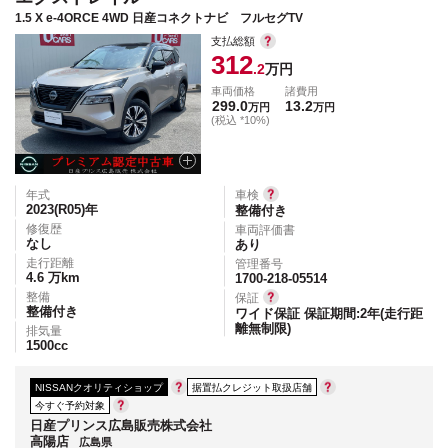
1.5 X e-4ORCE 4WD 日産コネクトナビ フルセグTV
支払総額
312
.2
万円
車両価格
諸費用
299.0
13.2
万円
万円
(税込 *10%)
年式
車検
2023(R05)
年
整備付き
修復歴
車両評価書
なし
あり
走行距離
管理番号
4.6
万km
1700-218-05514
整備
保証
整備付き
ワイド保証 保証期間:2年(走行距
離無制限)
排気量
1500
cc
NISSANクオリティショップ
据置払クレジット取扱店舗
今すぐ予約対象
日産プリンス広島販売株式会社
高陽店
広島県