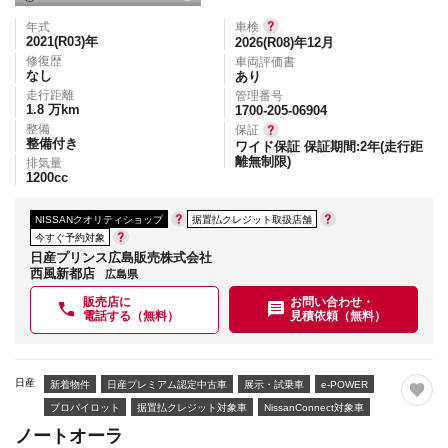
年式
車検
2021(R03)
年
2026(R08)年12月
修復歴
車両評価書
なし
あり
走行距離
管理番号
1.8
万km
1700-205-06904
整備
保証
整備付き
ワイド保証 保証期間:2年(走行距
離無制限)
排気量
1200
cc
NISSANクオリティショップ
据置払クレジット取扱店舗
今すぐ予約対象
日産プリンス広島販売株式会社
西風新都店
広島県
販売店に
お問い合わせ・
電話する（無料）
見積依頼（無料）
日産
新着物件
日産プレミアム認定中古車
展示・試乗車
e-POWER
プロパイロット
据置払クレジット対象車
NissanConnect対象車
ノートオーラ