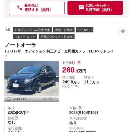
販売店に
お問い合わせ・
電話する（無料）
見積依頼（無料）
日産
日産プレミアム認定中古車
展示・試乗車
e-POWER
プロパイロット
据置払クレジット対象車
ノートオーラ
1.2 G レザーエディション 純正ナビ 全周囲カメラ LEDヘッドライ
ト
支払総額
260
.9
万円
車両価格
諸費用
249.8
11.1
万円
万円
(税込 *10%)
年式
車検
2025(R07)
年
2028(R10)年10月
修復歴
車両評価書
なし
あり
走行距離
管理番号