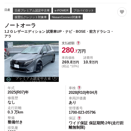
日産
日産プレミアム認定中古車
e-POWER
プロパイロット
据置払クレジット対象車
NissanConnect対象車
ノートオーラ
1.2 G レザーエディション 試乗車UP・ナビ・BOSE・前方ドラレコ・
アラ
支払総額
280
.7
万円
車両価格
諸費用
269.8
10.9
万円
万円
(税込 *10%)
年式
車検
2025(R07)
年
2028(R10)年04月
修復歴
車両評価書
なし
あり
走行距離
管理番号
0.3
万km
1700-023-05796
整備
保証
整備付き
ワイド保証 保証期間:2年(走行距
離無制限)
排気量