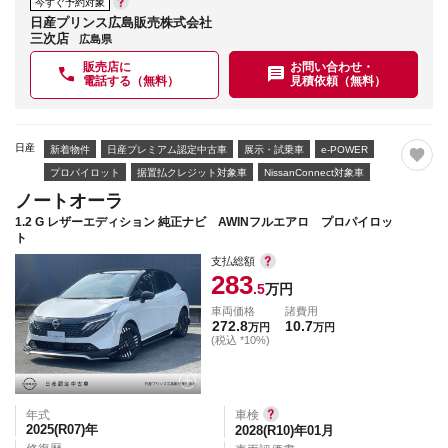
今すぐ予約対象
日産プリンス広島販売株式会社
三次店
広島県
販売店に
お問い合わせ・
電話する（無料）
見積依頼（無料）
日産
新着物件
日産プレミアム認定中古車
展示・試乗車
e-POWER
プロパイロット
据置払クレジット対象車
NissanConnect対象車
ノートオーラ
1.2 G レザーエディション 純正ナビ AWINフルエアロ プロパイロッ
ト
支払総額
283
.5
万円
車両価格
諸費用
272.8
10.7
万円
万円
(税込 *10%)
年式
車検
2025(R07)
年
2028(R10)年01月