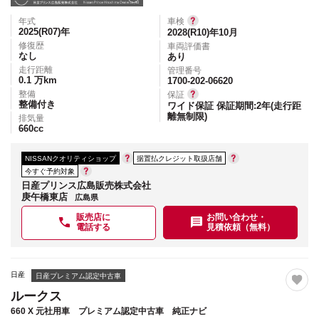
年式
車検
2025(R07)
年
2028(R10)年10月
修復歴
車両評価書
なし
あり
走行距離
管理番号
0.1
万km
1700-202-06620
整備
保証
整備付き
ワイド保証 保証期間:2年(走行距
離無制限)
排気量
660
cc
NISSANクオリティショップ
据置払クレジット取扱店舗
今すぐ予約対象
日産プリンス広島販売株式会社
庚午橋東店
広島県
販売店に
お問い合わせ・
電話する
見積依頼（無料）
日産
日産プレミアム認定中古車
ルークス
660 X 元社用車 プレミアム認定中古車 純正ナビ