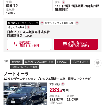
整備
保証
整備付き
ワイド保証 保証期間:2年(走行距
離無制限)
排気量
1200
cc
NISSANクオリティショップ
据置払クレジット取扱店舗
今すぐ予約対象
日産プリンス広島販売株式会社
西風新都店
広島県
販売店に
お問い合わせ・
電話する（無料）
見積依頼（無料）
日産
新着物件
日産プレミアム認定中古車
e-POWER
プロパイロット
据置払クレジット対象車
ノートオーラ
1.2 G レザーエディション プレミアム認定中古車 日産コネクトナビ
支払総額
283
.8
万円
車両価格
諸費用
272.8
11.0
万円
万円
(税込 *10%)