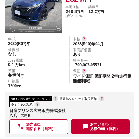
.0
万円
車両価格
諸費用
269.8
12.2
万円
万円
(税込 *10%)
年式
車検
2025(R07)
年
2028(R10)年04月
修復歴
車両評価書
なし
あり
走行距離
管理番号
0.4
万km
1700-063-05531
整備
保証
整備付き
ワイド保証 保証期間:2年(走行距
離無制限)
排気量
1200
cc
NISSANクオリティショップ
据置払クレジット取扱店舗
今すぐ予約対象
日産プリンス広島販売株式会社
広店
広島県
販売店に
お問い合わせ・
電話する（無料）
見積依頼（無料）