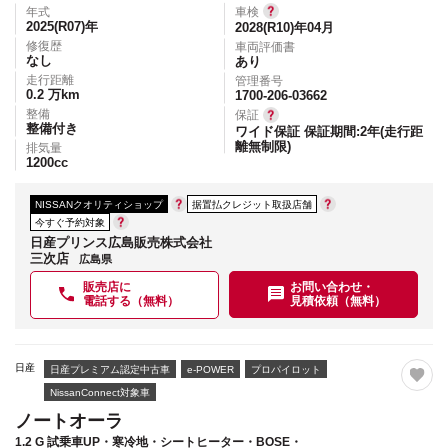
年式
車検
2025(R07)
年
2028(R10)年04月
修復歴
車両評価書
なし
あり
走行距離
管理番号
0.2
万km
1700-206-03662
整備
保証
整備付き
ワイド保証 保証期間:2年(走行距
離無制限)
排気量
1200
cc
NISSANクオリティショップ
据置払クレジット取扱店舗
今すぐ予約対象
日産プリンス広島販売株式会社
三次店
広島県
販売店に
お問い合わせ・
電話する（無料）
見積依頼（無料）
日産
日産プレミアム認定中古車
e-POWER
プロパイロット
NissanConnect対象車
ノートオーラ
1.2 G 試乗車UP・寒冷地・シートヒーター・BOSE・