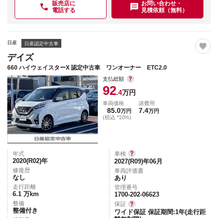
販売店に
お問い合わせ・
電話する
見積依頼（無料）
日産
日産認定中古車
デイズ
660 ハイウェイスターX 認定中古車 ワンオーナー ETC2.0
支払総額
92
.4
万円
車両価格
諸費用
85.0
7.4
万円
万円
(税込 *10%)
年式
車検
2020(R02)
年
2027(R09)年06月
修復歴
車両評価書
なし
あり
走行距離
管理番号
6.1
万km
1700-202-06623
整備
保証
整備付き
ワイド保証 保証期間:1年(走行距