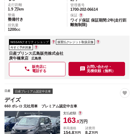
走行距離
管理番号
1.9
万km
1700-202-06614
整備
保証
整備付き
ワイド保証 保証期間:2年(走行距
離無制限)
排気量
1200
cc
NISSANクオリティショップ
据置払クレジット取扱店舗
今すぐ予約対象
日産プリンス広島販売株式会社
庚午橋東店
広島県
販売店に
お問い合わせ・
電話する
見積依頼（無料）
日産
日産プレミアム認定中古車
デイズ
660 ボレロ 元社用車 プレミアム認定中古車
支払総額
163
.0
万円
車両価格
諸費用
154.8
8.2
万円
万円