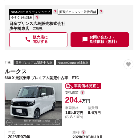
NISSANクオリティショップ
据置払クレジット取扱店舗
今すぐ予約対象
日産プリンス広島販売株式会社
庚午橋東店
広島県
販売店に
お問い合わせ・
電話する
見積依頼（無料）
日産
日産プレミアム認定中古車
NissanConnect対象車
ルークス
660 X 元試乗車 プレミアム認定中古車 ETC
車両価格見直し
支払総額
204
.4
万円
車両価格
諸費用
195.8
8.6
万円
万円
(税込 *10%)
年式
車検
2025(R07)
年
2028(R10)年10月