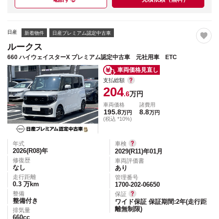
日産
新着物件
日産プレミアム認定中古車
ルークス
660 ハイウェイスターX プレミアム認定中古車 元社用車 ETC
車両価格見直し
支払総額
204
.6
万円
車両価格
諸費用
195.8
8.8
万円
万円
(税込 *10%)
年式
車検
2026(R08)
年
2029(R11)年01月
修復歴
車両評価書
なし
あり
走行距離
管理番号
0.3
万km
1700-202-06650
整備
保証
整備付き
ワイド保証 保証期間:2年(走行距
離無制限)
排気量
660
cc