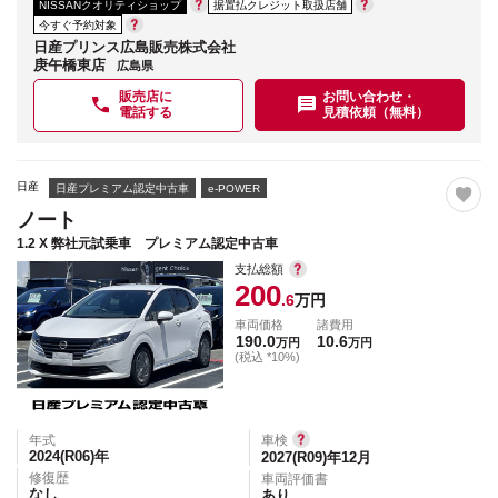
NISSANクオリティショップ
据置払クレジット取扱店舗
今すぐ予約対象
日産プリンス広島販売株式会社
庚午橋東店
広島県
販売店に
お問い合わせ・
電話する
見積依頼（無料）
日産
日産プレミアム認定中古車
e-POWER
ノート
1.2 X 弊社元試乗車 プレミアム認定中古車
支払総額
200
.6
万円
車両価格
諸費用
190.0
10.6
万円
万円
(税込 *10%)
年式
車検
2024(R06)
年
2027(R09)年12月
修復歴
車両評価書
なし
あり