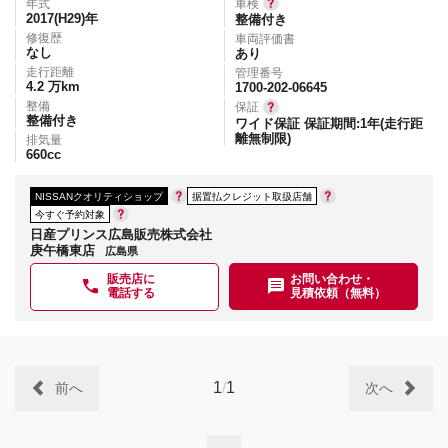
年式
車検
2017(H29)
年
整備付き
修復歴
車両評価書
なし
あり
走行距離
管理番号
4.2
万km
1700-202-06645
整備
保証
整備付き
ワイド保証 保証期間:1年(走行距
離無制限)
排気量
660
cc
NISSANクオリティショップ
据置払クレジット取扱店舗
今すぐ予約対象
日産プリンス広島販売株式会社
庚午橋東店
広島県
販売店に
お問い合わせ・
電話する
見積依頼（無料）
1
/
1
前へ
次へ