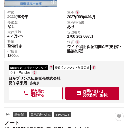
年式
車検
2022(R04)
年
2027(R09)年06月
修復歴
車両評価書
なし
あり
走行距離
管理番号
4.2
万km
1700-202-06651
整備
保証
整備付き
ワイド保証 保証期間:1年(走行距
離無制限)
排気量
1200
cc
NISSANクオリティショップ
据置払クレジット取扱店舗
今すぐ予約対象
日産プリンス広島販売株式会社
庚午橋東店
広島県
販売店に
お問い合わせ・
電話する
見積依頼（無料）
日産
新着物件
日産認定中古車
e-POWER
ノート