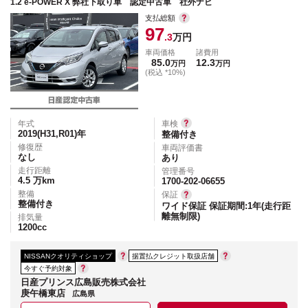
1.2 e-POWER X 弊社下取り車 認定中古車 社外ナビ
支払総額
97
.3
万円
車両価格
諸費用
85.0
12.3
万円
万円
(税込 *10%)
年式
車検
2019(H31,R01)
年
整備付き
修復歴
車両評価書
なし
あり
走行距離
管理番号
4.5
万km
1700-202-06655
整備
保証
整備付き
ワイド保証 保証期間:1年(走行距
離無制限)
排気量
1200
cc
NISSANクオリティショップ
据置払クレジット取扱店舗
今すぐ予約対象
日産プリンス広島販売株式会社
庚午橋東店
広島県