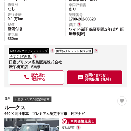
修復歴
車両評価書
なし
あり
走行距離
管理番号
0.1
万km
1700-202-06620
整備
保証
整備付き
ワイド保証 保証期間:2年(走行距
離無制限)
排気量
660
cc
NISSANクオリティショップ
据置払クレジット取扱店舗
今すぐ予約対象
日産プリンス広島販売株式会社
庚午橋東店
広島県
販売店に
お問い合わせ・
電話する
見積依頼（無料）
日産
日産プレミアム認定中古車
ルークス
660 X 元社用車 プレミアム認定中古車 純正ナビ
車両価格見直し
支払総額