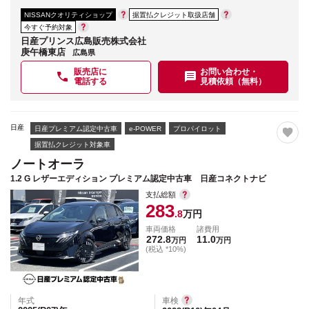
NISSANクオリティショップ
据置払クレジット取扱店舗
今すぐ予約対象
日産プリンス広島販売株式会社
庚午橋東店
広島県
販売店に
お問い合わせ・
電話する
見積依頼（無料）
日産
日産プレミアム認定中古車
e-POWER
プロパイロット
据置払クレジット対象車
ノートオーラ
1.2 G レザーエディション プレミアム認定中古車 日産コネクトナビ
支払総額
283
.8
万円
車両価格
諸費用
272.8
11.0
万円
万円
(税込 *10%)
年式
車検