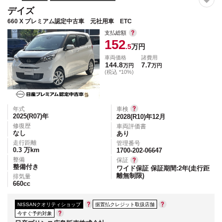
デイズ
660 X プレミアム認定中古車 元社用車 ETC
支払総額
152
.5
万円
車両価格
諸費用
144.8
7.7
万円
万円
(税込 *10%)
年式
車検
2025(R07)
年
2028(R10)年12月
修復歴
車両評価書
なし
あり
走行距離
管理番号
0.3
万km
1700-202-06647
整備
保証
整備付き
ワイド保証 保証期間:2年(走行距
離無制限)
排気量
660
cc
NISSANクオリティショップ
据置払クレジット取扱店舗
今すぐ予約対象