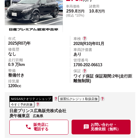
車両価格
諸費用
259.8
10.8
万円
万円
(税込 *10%)
年式
車検
2025(R07)
年
2028(R10)年01月
修復歴
車両評価書
なし
あり
走行距離
管理番号
0.9
万km
1700-202-06613
整備
保証
整備付き
ワイド保証 保証期間:2年(走行距
離無制限)
排気量
1200
cc
NISSANクオリティショップ
据置払クレジット取扱店舗
今すぐ予約対象
日産プリンス広島販売株式会社
庚午橋東店
広島県
販売店に
お問い合わせ・
電話する
見積依頼（無料）