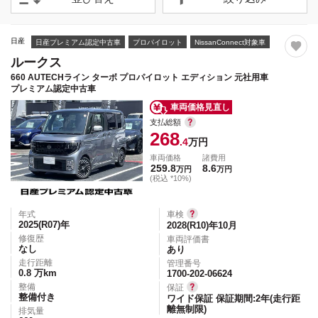
日産
日産プレミアム認定中古車
プロパイロット
NissanConnect対象車
ルークス
660 AUTECHライン ターボ プロパイロット エディション 元社用車
プレミアム認定中古車
車両価格見直し
支払総額
268
.4
万円
車両価格
諸費用
259.8
8.6
万円
万円
(税込 *10%)
年式
車検
2025(R07)
年
2028(R10)年10月
修復歴
車両評価書
なし
あり
走行距離
管理番号
0.8
万km
1700-202-06624
整備
保証
整備付き
ワイド保証 保証期間:2年(走行距
離無制限)
排気量