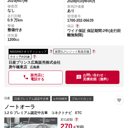
2025(R07)
年
2028(R10)年04月
修復歴
車両評価書
なし
あり
走行距離
管理番号
0.9
万km
1700-202-06639
整備
保証
整備付き
ワイド保証 保証期間:2年(走行距
離無制限)
排気量
1200
cc
NISSANクオリティショップ
据置払クレジット取扱店舗
今すぐ予約対象
日産プリンス広島販売株式会社
庚午橋東店
広島県
販売店に
お問い合わせ・
電話する
見積依頼（無料）
日産
日産プレミアム認定中古車
e-POWER
プロパイロット
ノートオーラ
1.2 G プレミアム認定中古車 コネクトナビ ETC
支払総額
270
.6
万円