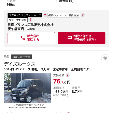
離無制限)
排気量
660
cc
NISSANクオリティショップ
据置払クレジット取扱店舗
今すぐ予約対象
日産プリンス広島販売株式会社
庚午橋東店
広島県
販売店に
お問い合わせ・
電話する
見積依頼（無料）
日産
日産認定中古車
デイズルークス
660 ボレロ Xベース 弊社下取り車 認定中古車 全周囲モニター
支払総額
76
.7
万円
車両価格
諸費用
68.0
8.7
万円
万円
(税込 *10%)