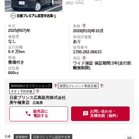
(税込 *10%)
年式
車検
2025(R07)
年
2028(R10)年10月
修復歴
車両評価書
なし
あり
走行距離
管理番号
0.4
万km
1700-202-06633
整備
保証
整備付き
ワイド保証 保証期間:2年(走行距
離無制限)
排気量
660
cc
NISSANクオリティショップ
据置払クレジット取扱店舗
今すぐ予約対象
日産プリンス広島販売株式会社
庚午橋東店
広島県
販売店に
お問い合わせ・
電話する
見積依頼（無料）
日産
新着物件
日産プレミアム認定中古車