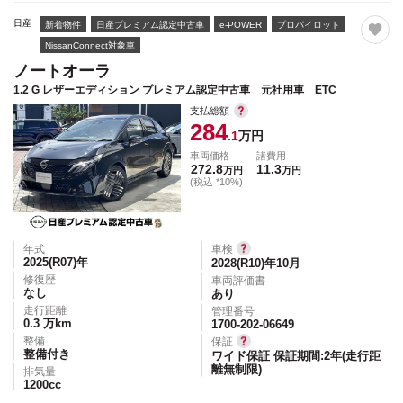
日産
新着物件
日産プレミアム認定中古車
e-POWER
プロパイロット
NissanConnect対象車
ノートオーラ
1.2 G レザーエディション プレミアム認定中古車 元社用車 ETC
支払総額
284
.1
万円
車両価格
諸費用
272.8
11.3
万円
万円
(税込 *10%)
年式
車検
2025(R07)
年
2028(R10)年10月
修復歴
車両評価書
なし
あり
走行距離
管理番号
0.3
万km
1700-202-06649
整備
保証
整備付き
ワイド保証 保証期間:2年(走行距
離無制限)
排気量
1200
cc