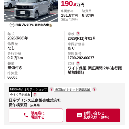
190
.6
万円
車両価格
諸費用
181.8
8.8
万円
万円
(税込 *10%)
年式
車検
2026(R08)
年
2029(R11)年01月
修復歴
車両評価書
なし
あり
走行距離
管理番号
0.2
万km
1700-202-06637
整備
保証
整備付き
ワイド保証 保証期間:2年(走行距
離無制限)
排気量
660
cc
NISSANクオリティショップ
据置払クレジット取扱店舗
今すぐ予約対象
日産プリンス広島販売株式会社
庚午橋東店
広島県
販売店に
お問い合わせ・
電話する
見積依頼（無料）