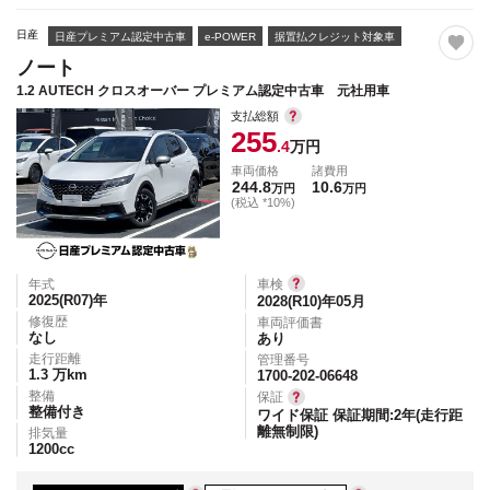
日産
日産プレミアム認定中古車
e-POWER
据置払クレジット対象車
ノート
1.2 AUTECH クロスオーバー プレミアム認定中古車 元社用車
支払総額
255
.4
万円
車両価格
諸費用
244.8
10.6
万円
万円
(税込 *10%)
年式
車検
2025(R07)
年
2028(R10)年05月
修復歴
車両評価書
なし
あり
走行距離
管理番号
1.3
万km
1700-202-06648
整備
保証
整備付き
ワイド保証 保証期間:2年(走行距
離無制限)
排気量
1200
cc