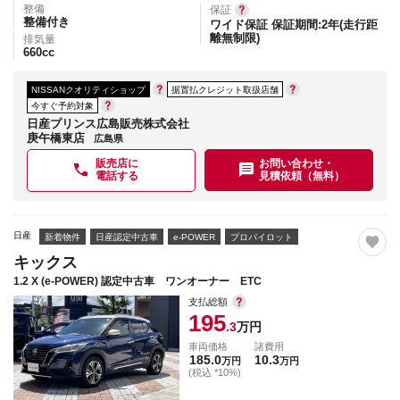
整備
保証
整備付き
ワイド保証 保証期間:2年(走行距
離無制限)
排気量
660
cc
NISSANクオリティショップ
据置払クレジット取扱店舗
今すぐ予約対象
日産プリンス広島販売株式会社
庚午橋東店
広島県
販売店に
お問い合わせ・
電話する
見積依頼（無料）
日産
新着物件
日産認定中古車
e-POWER
プロパイロット
キックス
1.2 X (e-POWER) 認定中古車 ワンオーナー ETC
支払総額
195
.3
万円
車両価格
諸費用
185.0
10.3
万円
万円
(税込 *10%)