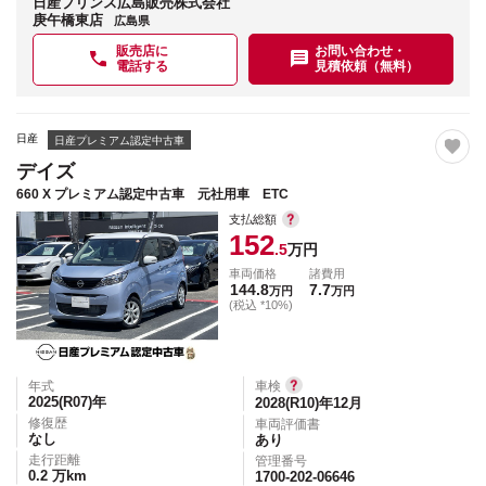
日産プリンス広島販売株式会社
庚午橋東店
広島県
販売店に
お問い合わせ・
電話する
見積依頼（無料）
日産
日産プレミアム認定中古車
デイズ
660 X プレミアム認定中古車 元社用車 ETC
支払総額
152
.5
万円
車両価格
諸費用
144.8
7.7
万円
万円
(税込 *10%)
年式
車検
2025(R07)
年
2028(R10)年12月
修復歴
車両評価書
なし
あり
走行距離
管理番号
0.2
万km
1700-202-06646