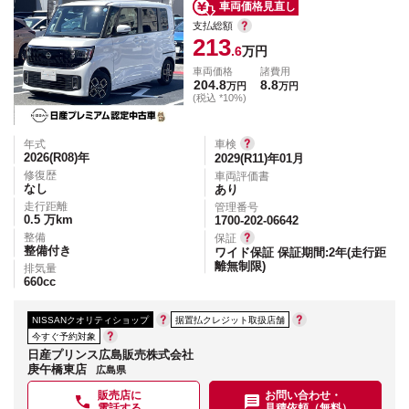
車両価格見直し
支払総額
213
.6
万円
車両価格
諸費用
204.8
8.8
万円
万円
(税込 *10%)
年式
車検
2026(R08)
年
2029(R11)年01月
修復歴
車両評価書
なし
あり
走行距離
管理番号
0.5
万km
1700-202-06642
整備
保証
整備付き
ワイド保証 保証期間:2年(走行距
離無制限)
排気量
660
cc
NISSANクオリティショップ
据置払クレジット取扱店舗
今すぐ予約対象
日産プリンス広島販売株式会社
庚午橋東店
広島県
販売店に
お問い合わせ・
電話する
見積依頼（無料）