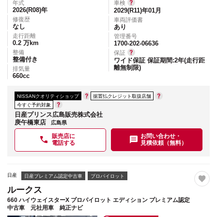
年式
車検
2026(R08)
年
2029(R11)年01月
修復歴
車両評価書
なし
あり
走行距離
管理番号
0.2
万km
1700-202-06636
整備
保証
整備付き
ワイド保証 保証期間:2年(走行距
離無制限)
排気量
660
cc
NISSANクオリティショップ
据置払クレジット取扱店舗
今すぐ予約対象
日産プリンス広島販売株式会社
庚午橋東店
広島県
販売店に
お問い合わせ・
電話する
見積依頼（無料）
日産
日産プレミアム認定中古車
プロパイロット
ルークス
660 ハイウェイスターX プロパイロット エディション プレミアム認定
中古車 元社用車 純正ナビ