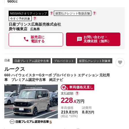
660
cc
NISSANクオリティショップ
据置払クレジット取扱店舗
今すぐ予約対象
日産プリンス広島販売株式会社
庚午橋東店
広島県
販売店に
お問い合わせ・
電話する
見積依頼（無料）
日産
日産プレミアム認定中古車
プロパイロット
据置払クレジット対象車
ルークス
660 ハイウェイスターGターボ プロパイロット エディション 元社用
車 プレミアム認定中古車 純正ナビ
車両価格見直し
支払総額
228
.6
万円
車両価格
諸費用
219.8
8.8
万円
万円
(税込 *10%)