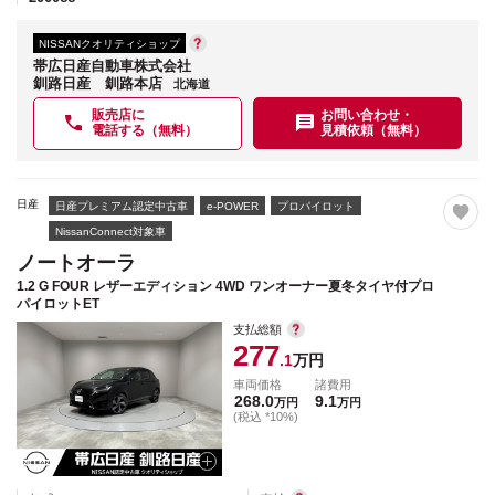
NISSANクオリティショップ
帯広日産自動車株式会社
釧路日産 釧路本店
北海道
販売店に
お問い合わせ・
電話する（無料）
見積依頼（無料）
日産
日産プレミアム認定中古車
e-POWER
プロパイロット
NissanConnect対象車
ノートオーラ
1.2 G FOUR レザーエディション 4WD ワンオーナー夏冬タイヤ付プロ
パイロットET
支払総額
277
.1
万円
車両価格
諸費用
268.0
9.1
万円
万円
(税込 *10%)