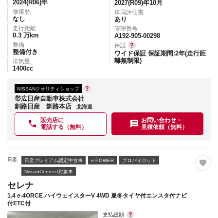
2024(R06)
年
2027(R09)年10月
修復歴
車両評価書
なし
あり
走行距離
管理番号
0.3
万km
A192-905-00298
整備
保証
整備付き
ワイド保証 保証期間:2年(走行距
離無制限)
排気量
1400
cc
NISSANクオリティショップ
帯広日産自動車株式会社
釧路日産 釧路本店
北海道
販売店に
お問い合わせ・
電話する（無料）
見積依頼（無料）
日産
日産プレミアム認定中古車
e-POWER
プロパイロット
NissanConnect対象車
セレナ
1.4 e-4ORCE ハイウェイスターV 4WD 夏冬タイヤ付エンスタ付ナビ
付ETC付
支払総額