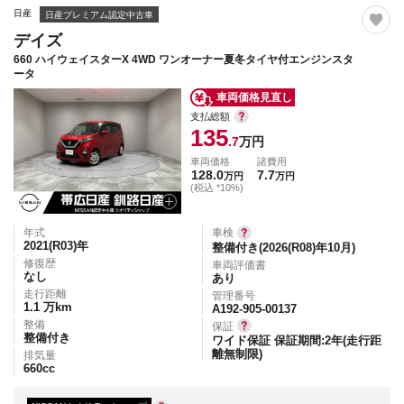
日産
日産プレミアム認定中古車
デイズ
660 ハイウェイスターX 4WD ワンオーナー夏冬タイヤ付エンジンスタ
ータ
車両価格見直し
支払総額
135
.7
万円
車両価格
諸費用
128.0
7.7
万円
万円
(税込 *10%)
年式
車検
2021(R03)
年
整備付き(2026(R08)年10月)
修復歴
車両評価書
なし
あり
走行距離
管理番号
1.1
万km
A192-905-00137
整備
保証
整備付き
ワイド保証 保証期間:2年(走行距
離無制限)
排気量
660
cc