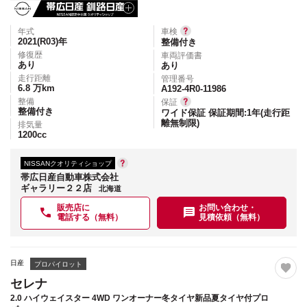
年式
車検
2021(R03)
年
整備付き
修復歴
車両評価書
あり
あり
走行距離
管理番号
6.8
万km
A192-4R0-11986
整備
保証
整備付き
ワイド保証 保証期間:1年(走行距
離無制限)
排気量
1200
cc
NISSANクオリティショップ
帯広日産自動車株式会社
ギャラリー２２店
北海道
販売店に
お問い合わせ・
電話する（無料）
見積依頼（無料）
日産
プロパイロット
セレナ
2.0 ハイウェイスター 4WD ワンオーナー冬タイヤ新品夏タイヤ付プロ