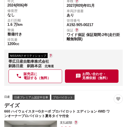
年式
車検
2024(R06)
年
2027(R09)年01月
修復歴
車両評価書
なし
あり
走行距離
管理番号
1.6
万km
A192-905-00217
整備
保証
整備付き
ワイド保証 保証期間:2年(走行距
離無制限)
排気量
1200
cc
NISSANクオリティショップ
帯広日産自動車株式会社
釧路日産 釧路本店
北海道
販売店に
お問い合わせ・
電話する（無料）
見積依頼（無料）
日産
日産プレミアム認定中古車
プロパイロット
デイズ
660 ハイウェイスターGターボ プロパイロット エディション 4WD ワ
ンオーナープロパイロット夏冬タイヤ付全
支払総額