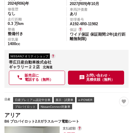
2024(R06)
年
2027(R09)年10月
修復歴
車両評価書
なし
あり
走行距離
管理番号
0.3
万km
A192-4R0-11982
整備
保証
整備付き
ワイド保証 保証期間:2年(走行距
離無制限)
排気量
1400
cc
NISSANクオリティショップ
帯広日産自動車株式会社
ギャラリー２２店
北海道
販売店に
お問い合わせ・
電話する（無料）
見積依頼（無料）
日産
日産プレミアム認定中古車
展示・試乗車
e-POWER
プロパイロット
NissanConnect対象車
アリア
B6 プロパイロット2.0ガラスルーフ電動シート
支払総額