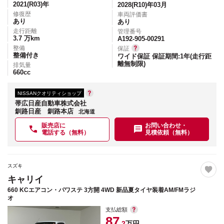
2021(R03)
年
2028(R10)年03月
修復歴
車両評価書
あり
あり
走行距離
管理番号
3.7
万km
A192-905-00291
整備
保証
整備付き
ワイド保証 保証期間:1年(走行距
離無制限)
排気量
660
cc
NISSANクオリティショップ
帯広日産自動車株式会社
釧路日産 釧路本店
北海道
販売店に
お問い合わせ・
電話する（無料）
見積依頼（無料）
スズキ
キャリイ
660 KCエアコン・パワステ 3方開 4WD 新品夏タイヤ装着AM/FMラジ
オ
支払総額
87
.2
万円