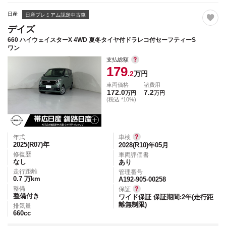
日産
日産プレミアム認定中古車
デイズ
660 ハイウェイスターX 4WD 夏冬タイヤ付ドラレコ付セーフティーS
ワン
支払総額
179
.2
万円
車両価格
諸費用
172.0
7.2
万円
万円
(税込 *10%)
年式
車検
2025(R07)
年
2028(R10)年05月
修復歴
車両評価書
なし
あり
走行距離
管理番号
0.7
万km
A192-905-00258
整備
保証
整備付き
ワイド保証 保証期間:2年(走行距
離無制限)
排気量
660
cc