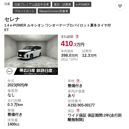
日産
日産プレミアム認定中古車
展示・試乗車
e-POWER
プロパイロット
NissanConnect対象車
セレナ
1.4 e-POWER ルキシオン ワンオーナープロパイロット夏冬タイヤ付
ET
支払総額
410
.3
万円
車両価格
諸費用
398.0
12.3
万円
万円
(税込 *10%)
年式
車検
2023(R05)
年
整備付き
修復歴
車両評価書
なし
あり
走行距離
管理番号
0.3
万km
A192-905-00177
整備
保証
整備付き
ワイド保証 保証期間:2年(走行距
離無制限)
排気量
1400
cc