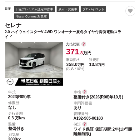
日産
日産プレミアム認定中古車
展示・試乗車
プロパイロット
NissanConnect対象車
セレナ
2.0 ハイウェイスターV 4WD ワンオーナー夏冬タイヤ付両側電動スラ
イド
支払総額
371
.8
万円
車両価格
諸費用
358.0
13.8
万円
万円
(税込 *10%)
年式
車検
2023(R05)
年
整備付き(2026(R08)年10月)
修復歴
車両評価書
なし
あり
走行距離
管理番号
0.3
万km
A192-905-00183
整備
保証
整備付き
ワイド保証 保証期間:2年(走行距
離無制限)
排気量
2000
cc