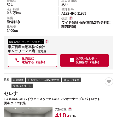
修復歴
車両評価書
なし
あり
走行距離
管理番号
0.3
万km
A192-4R0-11983
整備
保証
整備付き
ワイド保証 保証期間:2年(走行距
離無制限)
排気量
1400
cc
NISSANクオリティショップ
帯広日産自動車株式会社
ギャラリー２２店
北海道
販売店に
お問い合わせ・
電話する（無料）
見積依頼（無料）
日産
新着物件
日産プレミアム認定中古車
展示・試乗車
プロパイロット
セレナ
1.4 e-4ORCE ハイウェイスターV 4WD ワンオーナープロパイロット
夏冬タイヤ試乗
支払総額
410
.4
万円