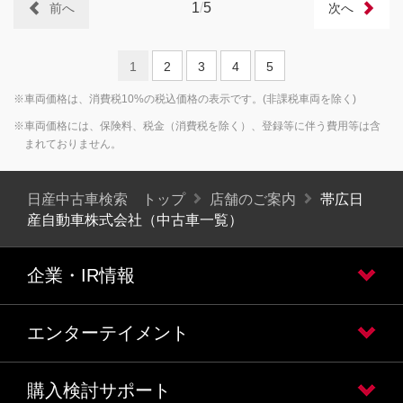
1
/
5
前へ
次へ
1
2
3
4
5
※車両価格は、消費税10%の税込価格の表示です。(非課税車両を除く)
※車両価格には、保険料、税金（消費税を除く）、登録等に伴う費用等は含
まれておりません。
日産中古車検索 トップ
店舗のご案内
帯広日
産自動車株式会社（中古車一覧）
企業・IR情報
エンターテイメント
購入検討サポート