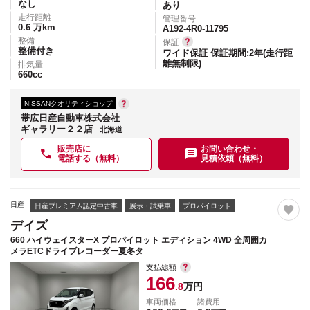
なし
あり
走行距離
管理番号
0.6
万km
A192-4R0-11795
整備
保証
整備付き
ワイド保証 保証期間:2年(走行距
離無制限)
排気量
660
cc
NISSANクオリティショップ
帯広日産自動車株式会社
ギャラリー２２店
北海道
販売店に
お問い合わせ・
電話する（無料）
見積依頼（無料）
日産
日産プレミアム認定中古車
展示・試乗車
プロパイロット
デイズ
660 ハイウェイスターX プロパイロット エディション 4WD 全周囲カ
メラETCドライブレコーダー夏冬タ
支払総額
166
.8
万円
車両価格
諸費用