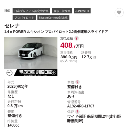
日産
日産プレミアム認定中古車
展示・試乗車
e-POWER
プロパイロット
NissanConnect対象車
セレナ
1.4 e-POWER ルキシオン プロパイロット2.0両側電動スライドドア
支払総額
408
.7
万円
車両価格
諸費用
396.0
12.7
万円
万円
(税込 *10%)
年式
車検
2023(R05)
年
整備付き
修復歴
車両評価書
なし
あり
走行距離
管理番号
0.8
万km
A192-4R0-11767
整備
保証
整備付き
ワイド保証 保証期間:2年(走行距
離無制限)
排気量
1400
cc