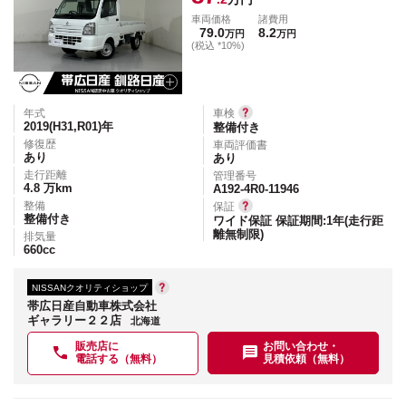
車両価格
諸費用
79.0
8.2
万円
万円
(税込 *10%)
年式
車検
2019(H31,R01)
年
整備付き
修復歴
車両評価書
あり
あり
走行距離
管理番号
4.8
万km
A192-4R0-11946
整備
保証
整備付き
ワイド保証 保証期間:1年(走行距
離無制限)
排気量
660
cc
NISSANクオリティショップ
帯広日産自動車株式会社
ギャラリー２２店
北海道
販売店に
お問い合わせ・
電話する（無料）
見積依頼（無料）