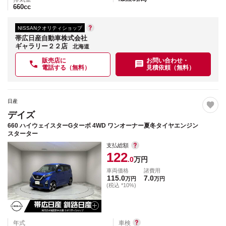
660
cc
NISSANクオリティショップ
帯広日産自動車株式会社
ギャラリー２２店
北海道
販売店に
お問い合わせ・
電話する（無料）
見積依頼（無料）
日産
デイズ
660 ハイウェイスターGターボ 4WD ワンオーナー夏冬タイヤエンジン
スターター
支払総額
122
.0
万円
車両価格
諸費用
115.0
7.0
万円
万円
(税込 *10%)
年式
車検