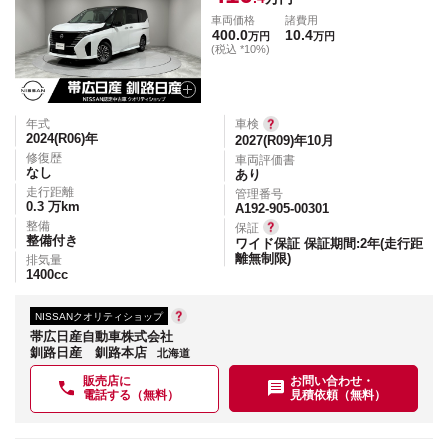
車両価格
諸費用
400.0
10.4
万円
万円
(税込 *10%)
年式
車検
2024(R06)
年
2027(R09)年10月
修復歴
車両評価書
なし
あり
走行距離
管理番号
0.3
万km
A192-905-00301
整備
保証
整備付き
ワイド保証 保証期間:2年(走行距
離無制限)
排気量
1400
cc
NISSANクオリティショップ
帯広日産自動車株式会社
釧路日産 釧路本店
北海道
販売店に
お問い合わせ・
電話する（無料）
見積依頼（無料）