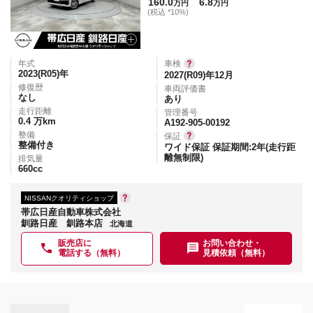
160.0
6.8
万円
万円
(税込 *10%)
年式
車検
2023(R05)
年
2027(R09)年12月
修復歴
車両評価書
なし
あり
走行距離
管理番号
0.4
万km
A192-905-00192
整備
保証
整備付き
ワイド保証 保証期間:2年(走行距
離無制限)
排気量
660
cc
NISSANクオリティショップ
帯広日産自動車株式会社
釧路日産 釧路本店
北海道
販売店に
お問い合わせ・
電話する（無料）
見積依頼（無料）