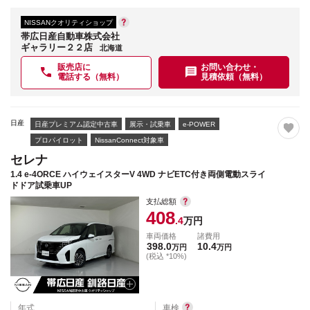
NISSANクオリティショップ
帯広日産自動車株式会社
ギャラリー２２店
北海道
販売店に
お問い合わせ・
電話する（無料）
見積依頼（無料）
日産
日産プレミアム認定中古車
展示・試乗車
e-POWER
プロパイロット
NissanConnect対象車
セレナ
1.4 e-4ORCE ハイウェイスターV 4WD ナビETC付き両側電動スライ
ドドア試乗車UP
支払総額
408
.4
万円
車両価格
諸費用
398.0
10.4
万円
万円
(税込 *10%)
年式
車検