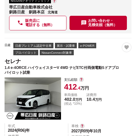
NISSANクオリティショップ
帯広日産自動車株式会社
釧路日産 釧路本店
北海道
販売店に
お問い合わせ・
電話する（無料）
見積依頼（無料）
日産
日産プレミアム認定中古車
展示・試乗車
e-POWER
プロパイロット
NissanConnect対象車
セレナ
1.4 e-4ORCE ハイウェイスターV 4WD ナビETC付両側電動Sドアプロ
パイロット試乗
支払総額
412
.4
万円
車両価格
諸費用
402.0
10.4
万円
万円
(税込 *10%)
年式
車検
2024(R06)
年
2027(R09)年10月