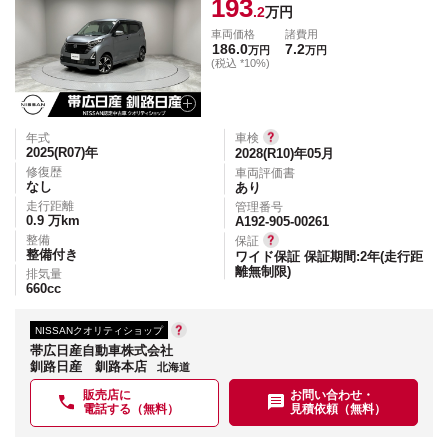
193
.2
万円
車両価格
諸費用
186.0
7.2
万円
万円
(税込 *10%)
年式
車検
2025(R07)
年
2028(R10)年05月
修復歴
車両評価書
なし
あり
走行距離
管理番号
0.9
万km
A192-905-00261
整備
保証
整備付き
ワイド保証 保証期間:2年(走行距
離無制限)
排気量
660
cc
NISSANクオリティショップ
帯広日産自動車株式会社
釧路日産 釧路本店
北海道
販売店に
お問い合わせ・
電話する（無料）
見積依頼（無料）