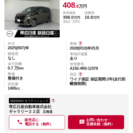
408
.8
万円
車両価格
諸費用
398.0
10.8
万円
万円
(税込 *10%)
年式
車検
2025(R07)
年
2028(R10)年05月
修復歴
車両評価書
なし
あり
走行距離
管理番号
0.7
万km
A192-4R0-11978
整備
保証
整備付き
ワイド保証 保証期間:2年(走行距
離無制限)
排気量
1400
cc
NISSANクオリティショップ
帯広日産自動車株式会社
ギャラリー２２店
北海道
販売店に
お問い合わせ・
電話する（無料）
見積依頼（無料）