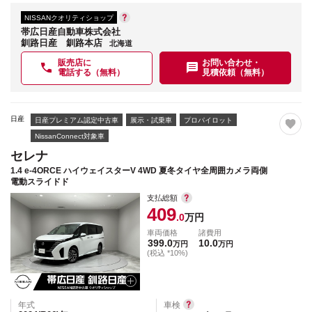
NISSANクオリティショップ
帯広日産自動車株式会社
釧路日産 釧路本店
北海道
販売店に
お問い合わせ・
電話する（無料）
見積依頼（無料）
日産
日産プレミアム認定中古車
展示・試乗車
プロパイロット
NissanConnect対象車
セレナ
1.4 e-4ORCE ハイウェイスターV 4WD 夏冬タイヤ全周囲カメラ両側
電動スライドド
支払総額
409
.0
万円
車両価格
諸費用
399.0
10.0
万円
万円
(税込 *10%)
年式
車検