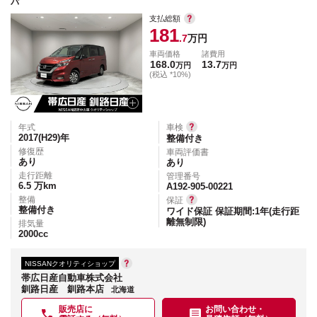
パ
支払総額
181
.7
万円
車両価格
諸費用
168.0
13.7
万円
万円
(税込 *10%)
年式
車検
2017(H29)
年
整備付き
修復歴
車両評価書
あり
あり
走行距離
管理番号
6.5
万km
A192-905-00221
整備
保証
整備付き
ワイド保証 保証期間:1年(走行距
離無制限)
排気量
2000
cc
NISSANクオリティショップ
帯広日産自動車株式会社
釧路日産 釧路本店
北海道
販売店に
お問い合わせ・