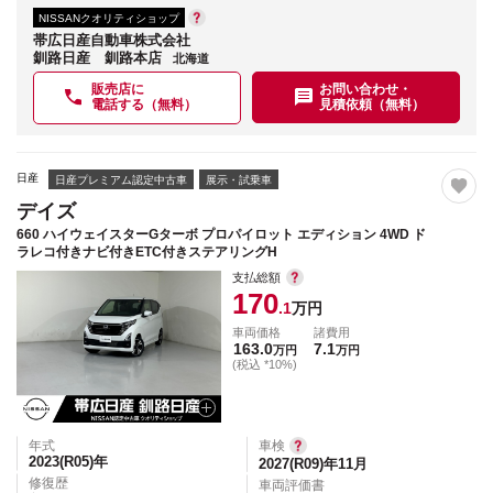
NISSANクオリティショップ
帯広日産自動車株式会社
釧路日産 釧路本店
北海道
販売店に
お問い合わせ・
電話する（無料）
見積依頼（無料）
日産
日産プレミアム認定中古車
展示・試乗車
デイズ
660 ハイウェイスターGターボ プロパイロット エディション 4WD ド
ラレコ付きナビ付きETC付きステアリングH
支払総額
170
.1
万円
車両価格
諸費用
163.0
7.1
万円
万円
(税込 *10%)
年式
車検
2023(R05)
年
2027(R09)年11月
修復歴
車両評価書