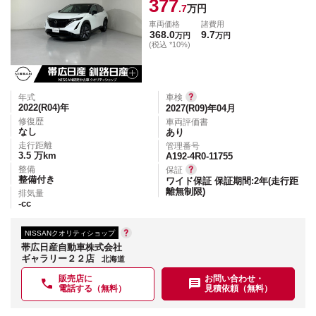
377
.7
万円
車両価格
諸費用
368.0
9.7
万円
万円
(税込 *10%)
年式
車検
2022(R04)
年
2027(R09)年04月
修復歴
車両評価書
なし
あり
走行距離
管理番号
3.5
万km
A192-4R0-11755
整備
保証
整備付き
ワイド保証 保証期間:2年(走行距
離無制限)
排気量
-
cc
NISSANクオリティショップ
帯広日産自動車株式会社
ギャラリー２２店
北海道
販売店に
お問い合わせ・
電話する（無料）
見積依頼（無料）