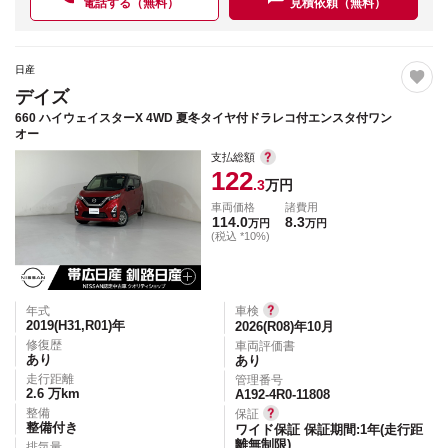
電話する（無料）
見積依頼（無料）
日産
デイズ
660 ハイウェイスターX 4WD 夏冬タイヤ付ドラレコ付エンスタ付ワン
オー
支払総額
122
.3
万円
車両価格
諸費用
114.0
8.3
万円
万円
(税込 *10%)
年式
車検
2019(H31,R01)
年
2026(R08)年10月
修復歴
車両評価書
あり
あり
走行距離
管理番号
2.6
万km
A192-4R0-11808
整備
保証
整備付き
ワイド保証 保証期間:1年(走行距
離無制限)
排気量