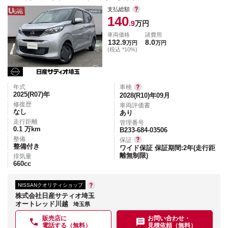
支払総額
140
.9
万円
車両価格
諸費用
132.9
8.0
万円
万円
(税込 *10%)
年式
車検
2025(R07)
年
2028(R10)年09月
修復歴
車両評価書
なし
あり
走行距離
管理番号
0.1
万km
B233-684-03506
整備
保証
整備付き
ワイド保証 保証期間:2年(走行距
離無制限)
排気量
660
cc
NISSANクオリティショップ
株式会社日産サティオ埼玉
オートレッド川越
埼玉県
販売店に
お問い合わせ・
電話する（無料）
見積依頼（無料）