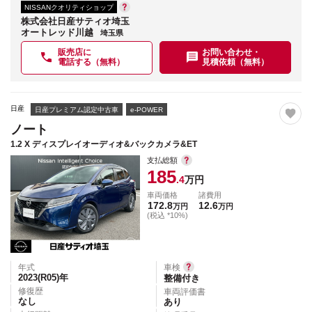
NISSANクオリティショップ
株式会社日産サティオ埼玉
オートレッド川越
埼玉県
販売店に
お問い合わせ・
電話する（無料）
見積依頼（無料）
日産
日産プレミアム認定中古車
e-POWER
ノート
1.2 X ディスプレイオーディオ&バックカメラ&ET
支払総額
185
.4
万円
車両価格
諸費用
172.8
12.6
万円
万円
(税込 *10%)
年式
車検
2023(R05)
年
整備付き
修復歴
車両評価書
なし
あり