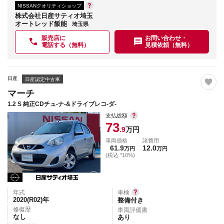
NISSANクオリティショップ
株式会社日産サティオ埼玉
オートレッド飯能
埼玉県
販売店に
お問い合わせ・
電話する（無料）
見積依頼（無料）
日産
日産認定中古車
マーチ
1.2 S 純正CDチュ-ナ-&ドライブレコ-ダ-
支払総額
73
.9
万円
車両価格
諸費用
61.9
12.0
万円
万円
(税込 *10%)
年式
車検
2020(R02)
年
整備付き
修復歴
車両評価書
なし
あり