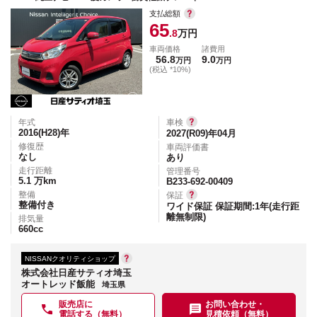
支払総額
65
.8
万円
車両価格
諸費用
56.8
9.0
万円
万円
(税込 *10%)
年式
車検
2016(H28)
年
2027(R09)年04月
修復歴
車両評価書
なし
あり
走行距離
管理番号
5.1
万km
B233-692-00409
整備
保証
整備付き
ワイド保証 保証期間:1年(走行距
離無制限)
排気量
660
cc
NISSANクオリティショップ
株式会社日産サティオ埼玉
オートレッド飯能
埼玉県
販売店に
お問い合わせ・
電話する（無料）
見積依頼（無料）