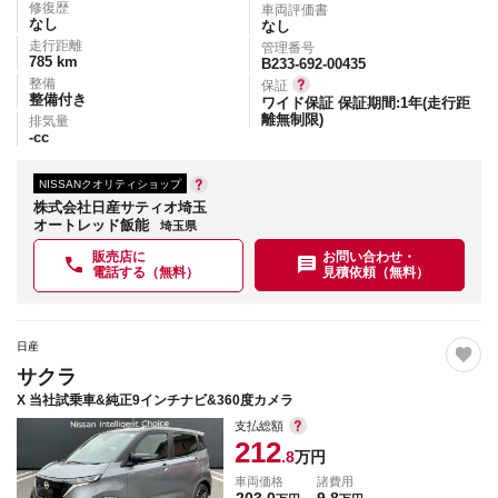
修復歴
車両評価書
なし
なし
走行距離
管理番号
785
km
B233-692-00435
整備
保証
整備付き
ワイド保証 保証期間:1年(走行距
離無制限)
排気量
-
cc
NISSANクオリティショップ
株式会社日産サティオ埼玉
オートレッド飯能
埼玉県
販売店に
お問い合わせ・
電話する（無料）
見積依頼（無料）
日産
サクラ
X 当社試乗車&純正9インチナビ&360度カメラ
支払総額
212
.8
万円
車両価格
諸費用
203.0
9.8