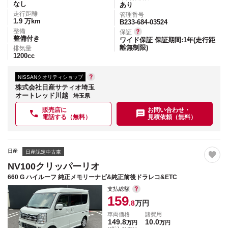
なし
あり
走行距離
管理番号
1.9
万km
B233-684-03524
整備
保証
整備付き
ワイド保証 保証期間:1年(走行距
離無制限)
排気量
1200
cc
NISSANクオリティショップ
株式会社日産サティオ埼玉
オートレッド川越
埼玉県
販売店に
お問い合わせ・
電話する（無料）
見積依頼（無料）
日産
日産認定中古車
NV100クリッパーリオ
660 G ハイルーフ 純正メモリーナビ&純正前後ドラレコ&ETC
支払総額
159
.8
万円
車両価格
諸費用
149.8
10.0
万円
万円