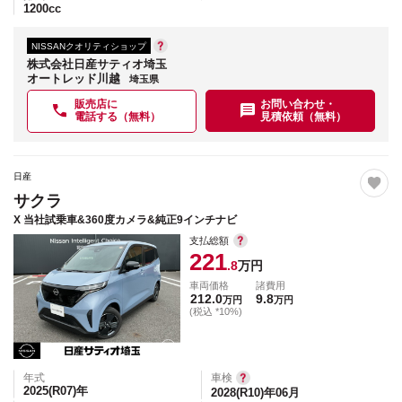
1200
cc
NISSANクオリティショップ
株式会社日産サティオ埼玉
オートレッド川越
埼玉県
販売店に
お問い合わせ・
電話する（無料）
見積依頼（無料）
日産
サクラ
X 当社試乗車&360度カメラ&純正9インチナビ
支払総額
221
.8
万円
車両価格
諸費用
212.0
9.8
万円
万円
(税込 *10%)
年式
車検
2025(R07)
年
2028(R10)年06月