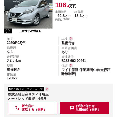
106
.4
万円
車両価格
諸費用
92.8
13.6
万円
万円
(税込 *10%)
年式
車検
2020(R02)
年
整備付き
修復歴
車両評価書
なし
あり
走行距離
管理番号
3.2
万km
B233-692-00441
整備
保証
整備付き
ワイド保証 保証期間:1年(走行距
離無制限)
排気量
1200
cc
NISSANクオリティショップ
株式会社日産サティオ埼玉
オートレッド飯能
埼玉県
販売店に
お問い合わせ・
電話する（無料）
見積依頼（無料）