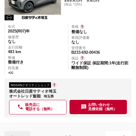
万円
万円
(税込 *10%)
年式
車検
2025(R07)
年
整備なし
修復歴
車両評価書
なし
なし
走行距離
管理番号
483
km
B233-692-00436
整備
保証
整備付き
ワイド保証 保証期間:1年(走行距
離無制限)
排気量
-
cc
NISSANクオリティショップ
株式会社日産サティオ埼玉
オートレッド飯能
埼玉県
販売店に
お問い合わせ・
電話する（無料）
見積依頼（無料）