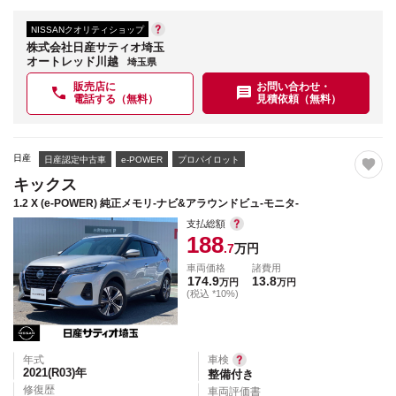
NISSANクオリティショップ
株式会社日産サティオ埼玉
オートレッド川越
埼玉県
販売店に
お問い合わせ・
電話する（無料）
見積依頼（無料）
日産
日産認定中古車
e-POWER
プロパイロット
キックス
1.2 X (e-POWER) 純正メモリ-ナビ&アラウンドビュ-モニタ-
支払総額
188
.7
万円
車両価格
諸費用
174.9
13.8
万円
万円
(税込 *10%)
年式
車検
2021(R03)
年
整備付き
修復歴
車両評価書