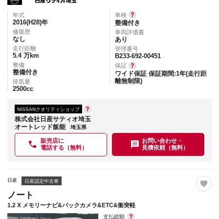
年式
車検
2016(H28)
年
整備付き
修復歴
車両評価書
なし
あり
走行距離
管理番号
5.4
万km
B233-692-00451
整備
保証
整備付き
ワイド保証 保証期間:1年(走行距
離無制限)
排気量
2500
cc
NISSANクオリティショップ
株式会社日産サティオ埼玉
オートレッド飯能
埼玉県
販売店に
お問い合わせ・
電話する（無料）
見積依頼（無料）
日産
日産認定中古車
ノート
1.2 X メモリーナビ&バックカメラ&ETC&衝突軽
支払総額