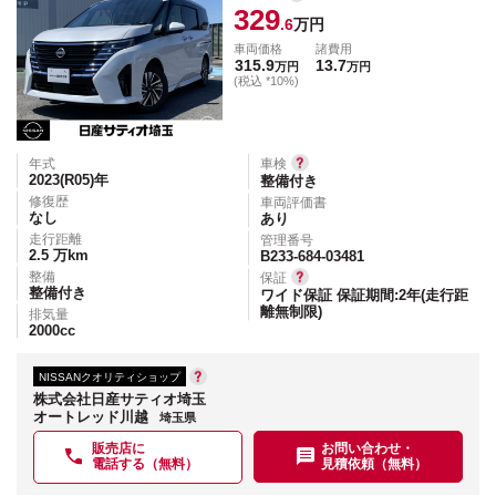
329
.6
万円
車両価格
諸費用
315.9
13.7
万円
万円
(税込 *10%)
年式
車検
2023(R05)
年
整備付き
修復歴
車両評価書
なし
あり
走行距離
管理番号
2.5
万km
B233-684-03481
整備
保証
整備付き
ワイド保証 保証期間:2年(走行距
離無制限)
排気量
2000
cc
NISSANクオリティショップ
株式会社日産サティオ埼玉
オートレッド川越
埼玉県
販売店に
お問い合わせ・
電話する（無料）
見積依頼（無料）