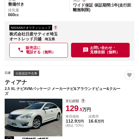
保証
整備付き
ワイド保証 保証期間:1年(走行距
離無制限)
排気量
660
cc
NISSANクオリティショップ
株式会社日産サティオ埼玉
オートレッド川越
埼玉県
販売店に
お問い合わせ・
電話する（無料）
見積依頼（無料）
日産
日産認定中古車
ティアナ
2.5 XL ナビAVMパッケージ メーカーナビ&アラウンドビュー&クルー
ズ
支払総額
129
.5
万円
車両価格
諸費用
112.9
16.6
万円
万円
(税込 *10%)