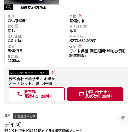
年式
車検
2017(H29)
年
整備付き
修復歴
車両評価書
なし
あり
走行距離
管理番号
2.2
万km
B233-684-03531
整備
保証
整備付き
ワイド保証 保証期間:1年(走行距
離無制限)
排気量
1200
cc
NISSANクオリティショップ
株式会社日産サティオ埼玉
オートレッド川越
埼玉県
販売店に
お問い合わせ・
電話する（無料）
見積依頼（無料）
日産
日産認定中古車
デイズ
660 X 純正ナビ&360度カメラ&衝突軽減ブレーキ