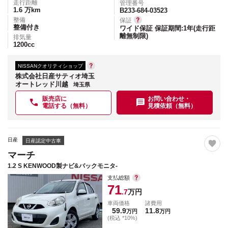
走行距離
管理番号
1.6
万km
B233-684-03523
整備
保証
整備付き
ワイド保証 保証期間:1年(走行距
離無制限)
排気量
1200
cc
NISSANクオリティショップ
株式会社日産サティオ埼玉
オートレッド川越
埼玉県
販売店に
お問い合わせ・
電話する（無料）
見積依頼（無料）
日産
日産認定中古車
マーチ
1.2 S KENWOOD製ナビ&バックモニタ-
支払総額
71
.7
万円
車両価格
諸費用
59.9
11.8
万円
万円
(税込 *10%)