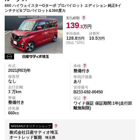
660 ハイウェイスターGターボ プロパイロット エディション 純正9イ
ンチナビ&プロパイロット&360度カ
支払総額
139
.3
万円
車両価格
諸費用
128.8
10.5
万円
万円
(税込 *10%)
年式
車検
2021(R03)
年
整備付き
修復歴
車両評価書
なし
あり
走行距離
管理番号
3
万km
B233-692-00450
整備
保証
整備付き
ワイド保証 保証期間:1年(走行距
離無制限)
排気量
660
cc
NISSANクオリティショップ
株式会社日産サティオ埼玉
オートレッド飯能
埼玉県