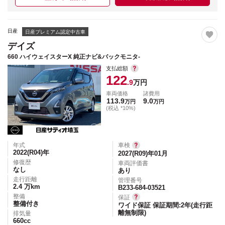
日産
日産プレミアム認定中古車
デイズ
660 ハイウェイスターX 純正ナビ&バックモニタ-
支払総額
122
.9
万円
車両価格
諸費用
113.9
9.0
万円
万円
(税込 *10%)
年式
車検
2022(R04)
年
2027(R09)年01月
修復歴
車両評価書
なし
あり
走行距離
管理番号
2.4
万km
B233-684-03521
整備
保証
整備付き
ワイド保証 保証期間:2年(走行距
離無制限)
排気量
660
cc