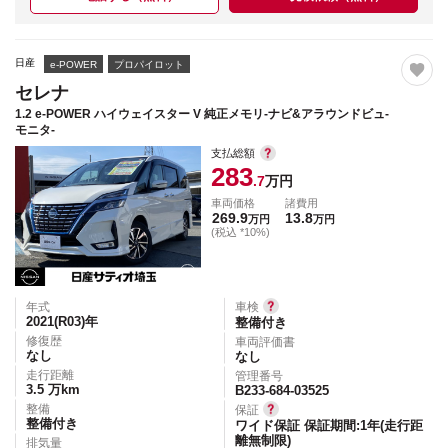
日産
e-POWER
プロパイロット
セレナ
1.2 e-POWER ハイウェイスター V 純正メモリ-ナビ&アラウンドビュ-
モニタ-
支払総額
283
.7
万円
車両価格
諸費用
269.9
13.8
万円
万円
(税込 *10%)
年式
車検
2021(R03)
年
整備付き
修復歴
車両評価書
なし
なし
走行距離
管理番号
3.5
万km
B233-684-03525
整備
保証
整備付き
ワイド保証 保証期間:1年(走行距
離無制限)
排気量