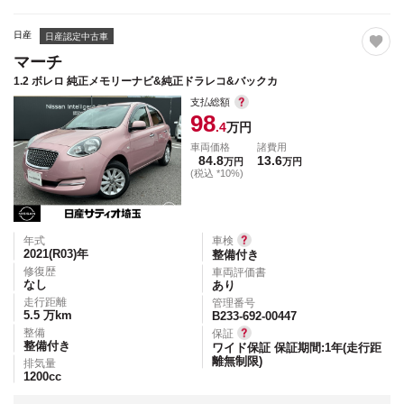
日産
日産認定中古車
マーチ
1.2 ボレロ 純正メモリーナビ&純正ドラレコ&バックカ
支払総額
98
.4
万円
車両価格
諸費用
84.8
13.6
万円
万円
(税込 *10%)
年式
車検
2021(R03)
年
整備付き
修復歴
車両評価書
なし
あり
走行距離
管理番号
5.5
万km
B233-692-00447
整備
保証
整備付き
ワイド保証 保証期間:1年(走行距
離無制限)
排気量
1200
cc