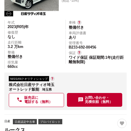
(税込 *10%)
年式
車検
2023(R05)
年
整備付き
修復歴
車両評価書
なし
あり
走行距離
管理番号
3.2
万km
B233-692-00456
整備
保証
整備付き
ワイド保証 保証期間:1年(走行距
離無制限)
排気量
660
cc
NISSANクオリティショップ
株式会社日産サティオ埼玉
オートレッド飯能
埼玉県
販売店に
お問い合わせ・
電話する（無料）
見積依頼（無料）
日産
日産認定中古車
プロパイロット
ルークス