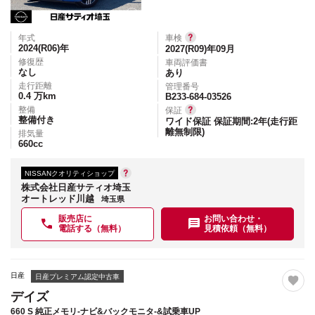
年式
車検
2024(R06)
年
2027(R09)年09月
修復歴
車両評価書
なし
あり
走行距離
管理番号
0.4
万km
B233-684-03526
整備
保証
整備付き
ワイド保証 保証期間:2年(走行距
離無制限)
排気量
660
cc
NISSANクオリティショップ
株式会社日産サティオ埼玉
オートレッド川越
埼玉県
販売店に
お問い合わせ・
電話する（無料）
見積依頼（無料）
日産
日産プレミアム認定中古車
デイズ
660 S 純正メモリ-ナビ&バックモニタ-&試乗車UP