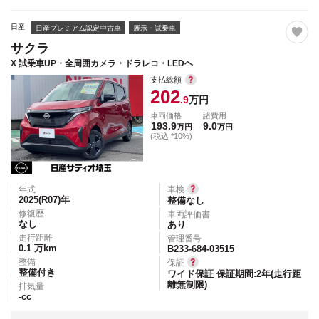
日産
日産プレミアム認定中古車
展示・試乗車
サクラ
X 試乗車UP・全周囲カメラ・ドラレコ・LEDヘ
支払総額
202
.9
万円
車両価格
諸費用
193.9
9.0
万円
万円
(税込 *10%)
年式
車検
2025(R07)
年
整備なし
修復歴
車両評価書
なし
あり
走行距離
管理番号
0.1
万km
B233-684-03515
整備
保証
整備付き
ワイド保証 保証期間:2年(走行距
離無制限)
排気量
-
cc