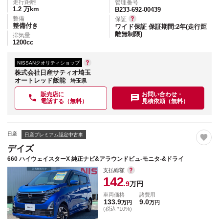
走行距離
管理番号
1.2
万km
B233-692-00439
整備
保証
整備付き
ワイド保証 保証期間:2年(走行距
離無制限)
排気量
1200
cc
NISSANクオリティショップ
株式会社日産サティオ埼玉
オートレッド飯能
埼玉県
販売店に
お問い合わせ・
電話する（無料）
見積依頼（無料）
日産
日産プレミアム認定中古車
デイズ
660 ハイウェイスターX 純正ナビ&アラウンドビュ-モニタ-&ドライ
支払総額
142
.9
万円
車両価格
諸費用
133.9
9.0
万円
万円
(税込 *10%)