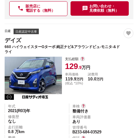
販売店に
お問い合わせ・
電話する（無料）
見積依頼（無料）
日産
日産認定中古車
デイズ
660 ハイウェイスターGターボ 純正ナビ&アラウンドビュ-モニタ-&ド
ライ
支払総額
129
.9
万円
車両価格
諸費用
119.9
10.0
万円
万円
(税込 *10%)
年式
車検
2021(R03)
年
整備付き
修復歴
車両評価書
なし
あり
走行距離
管理番号
0.8
万km
B233-684-03529
整備