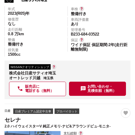
年式
車検
2023(R05)
年
整備付き
修復歴
車両評価書
なし
あり
走行距離
管理番号
0.8
万km
B233-684-03522
整備
保証
整備付き
ワイド保証 保証期間:2年(走行距
離無制限)
排気量
1500
cc
NISSANクオリティショップ
株式会社日産サティオ埼玉
オートレッド川越
埼玉県
販売店に
お問い合わせ・
電話する（無料）
見積依頼（無料）
日産
日産プレミアム認定中古車
プロパイロット
セレナ
2.0 ハイウェイスターV 純正メモリ-ナビ&アラウンドビュ-モニタ-
支払総額