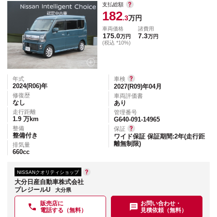
支払総額
182
.3
万円
車両価格
諸費用
175.0
7.3
万円
万円
(税込 *10%)
年式
車検
2024(R06)
年
2027(R09)年04月
修復歴
車両評価書
なし
あり
走行距離
管理番号
1.9
万km
G640-091-14965
整備
保証
整備付き
ワイド保証 保証期間:2年(走行距
離無制限)
排気量
660
cc
NISSANクオリティショップ
大分日産自動車株式会社
プレジールU
大分県
販売店に
お問い合わせ・
電話する（無料）
見積依頼（無料）