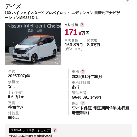
デイズ
660 ハイウェイスターX プロパイロット エディション 日産純正ナビゲ
ーションMM223D-L
支払総額
171
.8
万円
車両価格
諸費用
163.8
8.0
万円
万円
(税込 *10%)
年式
車検
2025(R07)
年
2028(R10)年06月
修復歴
車両評価書
なし
あり
走行距離
管理番号
0.6
万km
G640-091-14904
整備
保証
整備付き
ワイド保証 保証期間:2年(走行距
離無制限)
排気量
660
cc
NISSANクオリティショップ
大分日産自動車株式会社