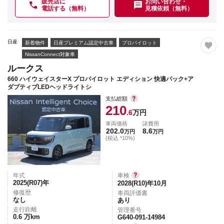
販売店に
お問い合わせ・
電話する（無料）
見積依頼（無料）
日産
新着物件
日産プレミアム認定中古車
プロパイロット
NissanConnect対象車
ルークス
660 ハイウェイスターX プロパイロット エディション 快適パック+ア
ダプティブLEDヘッドライトシ
支払総額
210
.6
万円
車両価格
諸費用
202.0
8.6
万円
万円
(税込 *10%)
年式
車検
2025(R07)
年
2028(R10)年10月
修復歴
車両評価書
なし
あり
走行距離
管理番号
0.6
万km
G640-091-14984