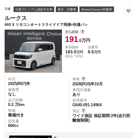
日産
日産プレミアム認定中古車
展示・試乗車
NissanConnect対象車
ルークス
660 X リモコンオートスライドドア両側+快適パッ
支払総額
191
.6
万円
車両価格
諸費用
183.0
8.6
万円
万円
(税込 *10%)
年式
車検
2025(R07)
年
2028(R10)年10月
修復歴
車両評価書
なし
あり
走行距離
管理番号
0.2
万km
G640-091-14964
整備
保証
整備付き
ワイド保証 保証期間:2年(走行距
離無制限)
排気量
660
cc