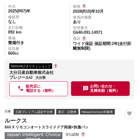
年式
車検
2025(R07)
年
2028(R10)年10月
修復歴
車両評価書
なし
あり
走行距離
管理番号
892
km
G640-091-14971
整備
保証
整備付き
ワイド保証 保証期間:2年(走行距
離無制限)
排気量
660
cc
NISSANクオリティショップ
大分日産自動車株式会社
プレジールU
大分県
販売店に
お問い合わせ・
電話する（無料）
見積依頼（無料）
日産
日産プレミアム認定中古車
展示・試乗車
NissanConnect対象車
ルークス
660 X リモコンオートスライドドア両側+快適パッ
支払総額