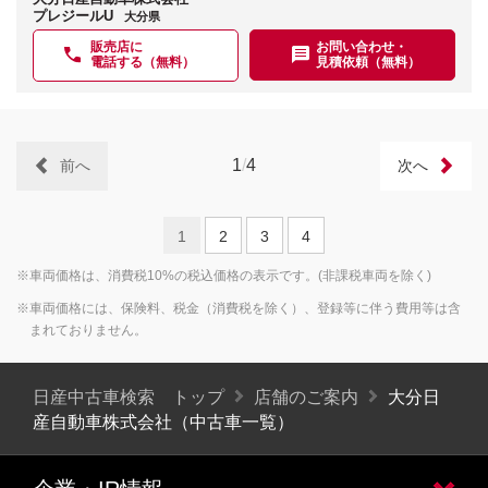
プレジールU
大分県
販売店に
お問い合わせ・
電話する（無料）
見積依頼（無料）
1
/
4
前へ
次へ
1
2
3
4
※車両価格は、消費税10%の税込価格の表示です。(非課税車両を除く)
※車両価格には、保険料、税金（消費税を除く）、登録等に伴う費用等は含
まれておりません。
日産中古車検索 トップ
店舗のご案内
大分日
産自動車株式会社（中古車一覧）