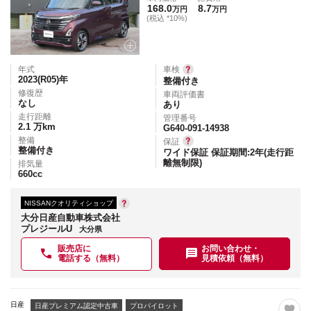
168.0
8.7
万円
万円
(税込 *10%)
年式
車検
2023(R05)
年
整備付き
修復歴
車両評価書
なし
あり
走行距離
管理番号
2.1
万km
G640-091-14938
整備
保証
整備付き
ワイド保証 保証期間:2年(走行距
離無制限)
排気量
660
cc
NISSANクオリティショップ
大分日産自動車株式会社
プレジールU
大分県
販売店に
お問い合わせ・
電話する（無料）
見積依頼（無料）
日産
日産プレミアム認定中古車
プロパイロット