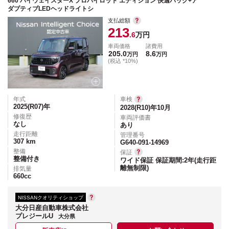
660 ハイウェイスターX プロパイロット エディション 快適パック+ア
ダプティブLEDヘッドライトシ
支払総額
213
.6
万円
車両価格
諸費用
205.0
8.6
万円
万円
(税込 *10%)
年式
車検
2025(R07)
年
2028(R10)年10月
修復歴
車両評価書
なし
あり
走行距離
管理番号
307
km
G640-091-14969
整備
保証
整備付き
ワイド保証 保証期間:2年(走行距
離無制限)
排気量
660
cc
NISSANクオリティショップ
大分日産自動車株式会社
プレジールU
大分県