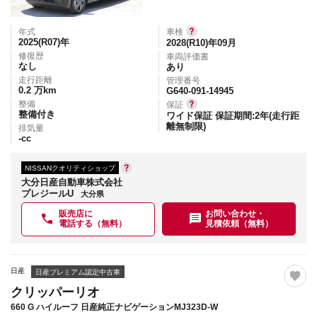
年式
車検
2025(R07)
年
2028(R10)年09月
修復歴
車両評価書
なし
あり
走行距離
管理番号
0.2
万km
G640-091-14945
整備
保証
整備付き
ワイド保証 保証期間:2年(走行距
離無制限)
排気量
-
cc
NISSANクオリティショップ
大分日産自動車株式会社
プレジールU
大分県
販売店に
お問い合わせ・
電話する（無料）
見積依頼（無料）
日産
日産プレミアム認定中古車
クリッパーリオ
660 G ハイルーフ 日産純正ナビゲーションMJ323D-W