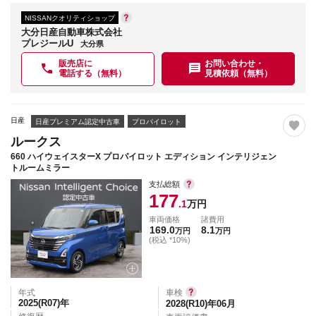
NISSANクオリティショップ
大分日産自動車株式会社
プレジールU
大分県
販売店に
お問い合わせ・
電話する（無料）
見積依頼（無料）
日産
日産プレミアム認定中古車
プロパイロット
ルークス
660 ハイウェイスターX プロパイロット エディション インテリジェン
トルームミラー
支払総額
177
.1
万円
車両価格
諸費用
169.0
8.1
万円
万円
(税込 *10%)
年式
車検
2025(R07)
年
2028(R10)年06月