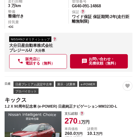
走行距離
管理番号
3
万km
G640-091-14868
整備
保証
整備付き
ワイド保証 保証期間:2年(走行距
離無制限)
排気量
-
cc
NISSANクオリティショップ
大分日産自動車株式会社
プレジールU
大分県
販売店に
お問い合わせ・
電話する（無料）
見積依頼（無料）
日産
日産プレミアム認定中古車
展示・試乗車
e-POWER
プロパイロット
キックス
1.2 X 90周年記念車 (e-POWER) 日産純正ナビゲーションMM323D-L
支払総額
270
.1
万円
車両価格
諸費用
260.0
10.1
万円
万円