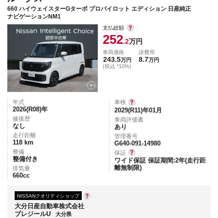
660 ハイウェイスターGターボ プロパイロット エディション 日産純正
ナビゲーションNM1
支払総額
252
.2
万円
車両価格
諸費用
243.5
8.7
万円
万円
(税込 *10%)
年式
車検
2026(R08)
年
2029(R11)年01月
修復歴
車両評価書
なし
あり
走行距離
管理番号
118
km
G640-091-14980
整備
保証
整備付き
ワイド保証 保証期間:2年(走行距
離無制限)
排気量
660
cc
NISSANクオリティショップ
大分日産自動車株式会社
プレジールU
大分県