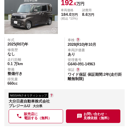
192
.6
万円
車両価格
諸費用
184.0
8.6
万円
万円
(税込 *10%)
年式
車検
2025(R07)
年
2028(R10)年10月
修復歴
車両評価書
なし
あり
走行距離
管理番号
0.1
万km
G640-091-14963
整備
保証
整備付き
ワイド保証 保証期間:2年(走行距
離無制限)
排気量
660
cc
NISSANクオリティショップ
大分日産自動車株式会社
プレジールU
大分県
販売店に
お問い合わせ・
電話する（無料）
見積依頼（無料）