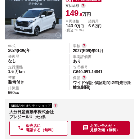
支払総額
149
.6
万円
車両価格
諸費用
143.0
6.6
万円
万円
(税込 *10%)
年式
車検
2024(R06)
年
2027(R09)年01月
修復歴
車両評価書
なし
あり
走行距離
管理番号
1.6
万km
G640-091-14841
整備
保証
整備付き
ワイド保証 保証期間:2年(走行距
離無制限)
排気量
660
cc
NISSANクオリティショップ
大分日産自動車株式会社
プレジールU
大分県
販売店に
お問い合わせ・
電話する（無料）
見積依頼（無料）