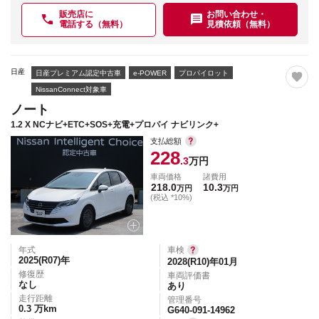
販売店に
お問い合わせ・
電話する（無料）
見積依頼（無料）
日産
日産プレミアム認定中古車
e-POWER
プロパイロット
NissanConnect対象車
ノート
1.2 X NCナビ+ETC+SOS+充電+プロパイ ナビリンク+
支払総額
228
.3
万円
車両価格
諸費用
218.0
10.3
万円
万円
(税込 *10%)
年式
車検
2025(R07)
年
2028(R10)年01月
修復歴
車両評価書
なし
あり
走行距離
管理番号
0.3
万km
G640-091-14962