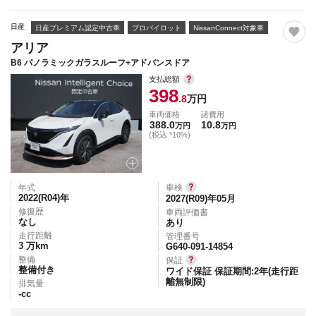
日産
日産プレミアム認定中古車
プロパイロット
NissanConnect対象車
アリア
B6 パノラミックガラスルーフ+アドバンスドア
支払総額
398
.8
万円
車両価格
諸費用
388.0
10.8
万円
万円
(税込 *10%)
年式
車検
2022(R04)
年
2027(R09)年05月
修復歴
車両評価書
なし
あり
走行距離
管理番号
3
万km
G640-091-14854
整備
保証
整備付き
ワイド保証 保証期間:2年(走行距
離無制限)
排気量
-
cc