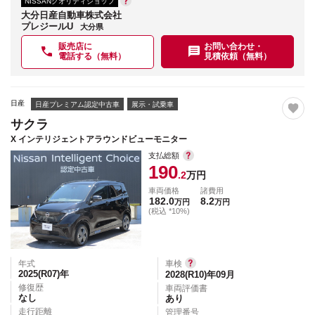
NISSANクオリティショップ
大分日産自動車株式会社
プレジールU
大分県
販売店に
お問い合わせ・
電話する（無料）
見積依頼（無料）
日産
日産プレミアム認定中古車
展示・試乗車
サクラ
X インテリジェントアラウンドビューモニター
支払総額
190
.2
万円
車両価格
諸費用
182.0
8.2
万円
万円
(税込 *10%)
年式
車検
2025(R07)
年
2028(R10)年09月
修復歴
車両評価書
なし
あり
走行距離
管理番号