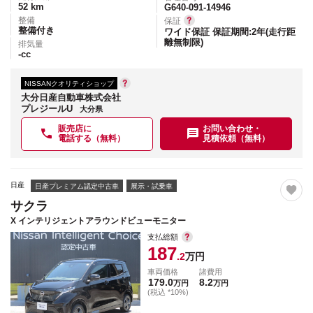
52
km
G640-091-14946
整備
保証
整備付き
ワイド保証 保証期間:2年(走行距
離無制限)
排気量
-
cc
NISSANクオリティショップ
大分日産自動車株式会社
プレジールU
大分県
販売店に
お問い合わせ・
電話する（無料）
見積依頼（無料）
日産
日産プレミアム認定中古車
展示・試乗車
サクラ
X インテリジェントアラウンドビューモニター
支払総額
187
.2
万円
車両価格
諸費用
179.0
8.2
万円
万円
(税込 *10%)