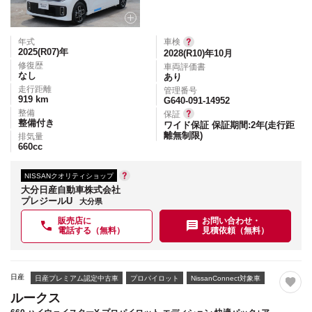
年式
車検
2025(R07)
年
2028(R10)年10月
修復歴
車両評価書
なし
あり
走行距離
管理番号
919
km
G640-091-14952
整備
保証
整備付き
ワイド保証 保証期間:2年(走行距
離無制限)
排気量
660
cc
NISSANクオリティショップ
大分日産自動車株式会社
プレジールU
大分県
販売店に
お問い合わせ・
電話する（無料）
見積依頼（無料）
日産
日産プレミアム認定中古車
プロパイロット
NissanConnect対象車
ルークス