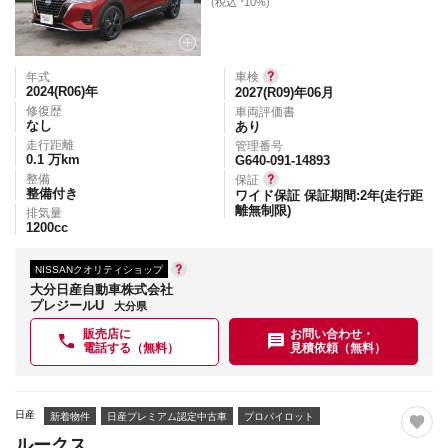
(税込 *10%)
年式
車検
2024(R06)
年
2027(R09)年06月
修復歴
車両評価書
なし
あり
走行距離
管理番号
0.1
万km
G640-091-14893
整備
保証
整備付き
ワイド保証 保証期間:2年(走行距
離無制限)
排気量
1200
cc
NISSANクオリティショップ
大分日産自動車株式会社
プレジールU
大分県
販売店に
お問い合わせ・
電話する（無料）
見積依頼（無料）
日産
新着物件
日産プレミアム認定中古車
プロパイロット
ルークス