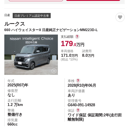
日産
日産プレミアム認定中古車
ルークス
660 ハイウェイスターX 日産純正ナビゲーションMM223D-L
支払総額
179
.0
万円
車両価格
諸費用
171.0
8.0
万円
万円
(税込 *10%)
年式
車検
2025(R07)
年
2028(R10)年06月
修復歴
車両評価書
なし
あり
走行距離
管理番号
1.2
万km
G640-091-14928
整備
保証
整備付き
ワイド保証 保証期間:2年(走行距
離無制限)
排気量
660
cc