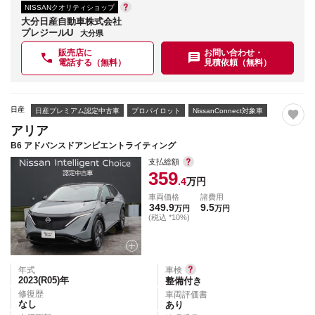
NISSANクオリティショップ
大分日産自動車株式会社
プレジールU
大分県
販売店に
お問い合わせ・
電話する（無料）
見積依頼（無料）
日産
日産プレミアム認定中古車
プロパイロット
NissanConnect対象車
アリア
B6 アドバンスドアンビエントライティング
支払総額
359
.4
万円
車両価格
諸費用
349.9
9.5
万円
万円
(税込 *10%)
年式
車検
2023(R05)
年
整備付き
修復歴
車両評価書
なし
あり