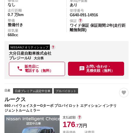
修復歴
車両評価書
なし
あり
走行距離
管理番号
0.7
万km
G640-091-14916
整備
保証
整備付き
ワイド保証 保証期間:2年(走行距
離無制限)
排気量
660
cc
NISSANクオリティショップ
大分日産自動車株式会社
プレジールU
大分県
販売店に
お問い合わせ・
電話する（無料）
見積依頼（無料）
日産
日産プレミアム認定中古車
プロパイロット
ルークス
660 ハイウェイスターGターボ プロパイロット エディション インテリ
ジェントルームミラー
支払総額
176
.7
万円
車両価格
諸費用