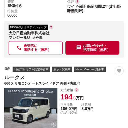
整備
保証
整備付き
ワイド保証 保証期間:2年(走行距
離無制限)
排気量
660
cc
NISSANクオリティショップ
大分日産自動車株式会社
プレジールU
大分県
販売店に
お問い合わせ・
電話する（無料）
見積依頼（無料）
日産
日産プレミアム認定中古車
展示・試乗車
NissanConnect対象車
ルークス
660 X リモコンオートスライドドア 両側 +快適パ
支払総額
194
.6
万円
車両価格
諸費用
186.0
8.6
万円
万円
(税込 *10%)