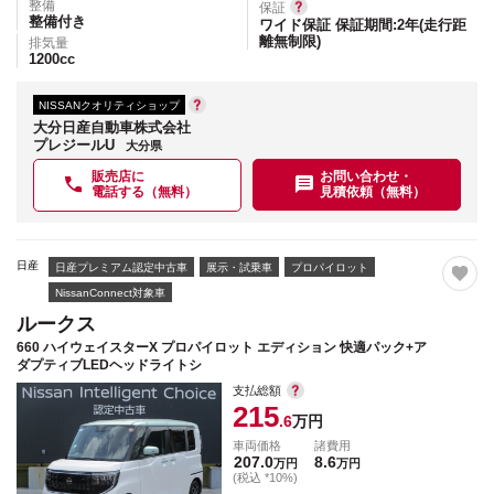
整備
保証
整備付き
ワイド保証 保証期間:2年(走行距
離無制限)
排気量
1200
cc
NISSANクオリティショップ
大分日産自動車株式会社
プレジールU
大分県
販売店に
お問い合わせ・
電話する（無料）
見積依頼（無料）
日産
日産プレミアム認定中古車
展示・試乗車
プロパイロット
NissanConnect対象車
ルークス
660 ハイウェイスターX プロパイロット エディション 快適パック+ア
ダプティブLEDヘッドライトシ
支払総額
215
.6
万円
車両価格
諸費用
207.0
8.6
万円
万円
(税込 *10%)