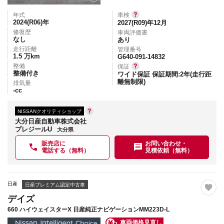
年式
車検
2024(R06)
年
2027(R09)年12月
修復歴
車両評価書
なし
あり
走行距離
管理番号
1.5
万km
G640-091-14832
整備
保証
整備付き
ワイド保証 保証期間:2年(走行距
離無制限)
排気量
-
cc
NISSANクオリティショップ
大分日産自動車株式会社
プレジールU
大分県
販売店に
お問い合わせ・
電話する（無料）
見積依頼（無料）
日産
日産プレミアム認定中古車
デイズ
660 ハイウェイスターX 日産純正ナビゲーションMM223D-L
車両価格見直し