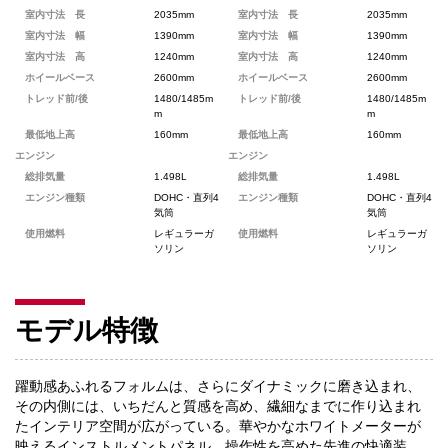
室内寸法 長
2035mm
室内寸法 長
2035mm
室内寸法 幅
1390mm
室内寸法 幅
1390mm
室内寸法 高
1240mm
室内寸法 高
1240mm
ホイールベース
2600mm
ホイールベース
2600mm
トレッド前/後
1480/1485m
トレッド前/後
1480/1485m
m
m
最低地上高
160mm
最低地上高
160mm
エンジン
エンジン
総排気量
1.498L
総排気量
1.498L
エンジン種類
DOHC・直列4
エンジン種類
DOHC・直列4
気筒
気筒
使用燃料
レギュラーガ
使用燃料
レギュラーガ
ソリン
ソリン
モデル特徴
躍動感あふれるフォルムは、さらにダイナミックに磨き込まれ、
その内側には、いちだんと質感を高め、繊細なまでに作り込まれ
たインテリア空間が広がっている。華やかなホワイトメーターが
映えるインストルメントパネル、操作性を高めた先進の快適装