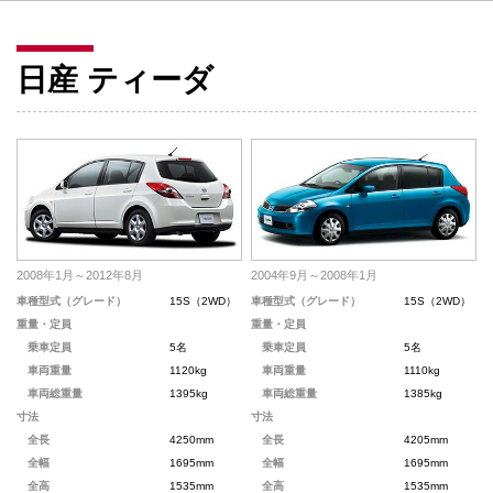
日産 ティーダ
2008年1月～2012年8月
2004年9月～2008年1月
車種型式（グレード）
15S（2WD）
車種型式（グレード）
15S（2WD）
重量・定員
重量・定員
乗車定員
5名
乗車定員
5名
車両重量
1120kg
車両重量
1110kg
車両総重量
1395kg
車両総重量
1385kg
寸法
寸法
全長
4250mm
全長
4205mm
全幅
1695mm
全幅
1695mm
全高
1535mm
全高
1535mm