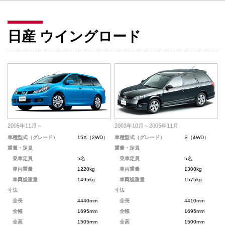
日産 ウイングロード
2005年11月～
2003年10月～2005年11月
車種型式（グレード）
15X（2WD）
車種型式（グレード）
S（4WD）
重量・定員
重量・定員
乗車定員
5名
乗車定員
5名
車両重量
1220kg
車両重量
1300kg
車両総重量
1495kg
車両総重量
1575kg
寸法
寸法
全長
4440mm
全長
4410mm
全幅
1695mm
全幅
1695mm
全高
1505mm
全高
1500mm