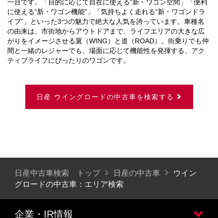
一台です。「目的に応じて自在に使える“新・ワゴン空間」「便利
に使える“新・ワゴン機能”」「気持ちよく走れる“新・ワゴンドラ
イブ”」といった3つの魅力で絶大な人気を誇っています。車種名
の由来は、市街地からアウトドアまで、ライフエリアの大きな広
がりをイメージさせる翼（WING）と道（ROAD）。街乗りでも仲
間と一緒のレジャーでも、場面に応じて機能性を発揮する、アク
ティブライフにぴったりのワゴンです。
日産 ウイングロードの中古車を検索する
日産中古車検索 トップ
日産の中古車
ウイン
グロードの中古車：エリア検索
企業・IR情報