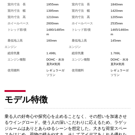
室内寸法 長
1955mm
室内寸法 長
1840mm
室内寸法 幅
1395mm
室内寸法 幅
1420mm
室内寸法 高
1210mm
室内寸法 高
1205mm
ホイールベース
2600mm
ホイールベース
2535mm
トレッド前/後
1480/1485m
トレッド前/後
1465/1460m
m
m
最低地上高
160mm
最低地上高
145mm
エンジン
エンジン
総排気量
1.498L
総排気量
1.769L
エンジン種類
DOHC・水冷
エンジン種類
DOHC・水冷
直列4気筒
直列4気筒
使用燃料
レギュラーガ
使用燃料
レギュラーガ
ソリン
ソリン
モデル特徴
乗る人の好奇心や探究心を止めることなく、その想いを加速させ
るウイングロード。使う人の深いこだわりに応えるため、ラゲッ
ジルームはありとあらゆるシーンを想定した。大きな荷室スペー
スをはじめ、荷物の積みやすさ、そしてアイデアあふれる優れた