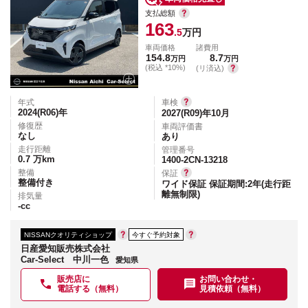
支払総額
163
.5
万円
車両価格
諸費用
154.8
8.7
万円
万円
(税込 *10%)
(リ済込)
年式
車検
2024(R06)
年
2027(R09)年10月
修復歴
車両評価書
なし
あり
走行距離
管理番号
0.7
万km
1400-2CN-13218
整備
保証
整備付き
ワイド保証 保証期間:2年(走行距
離無制限)
排気量
-
cc
NISSANクオリティショップ
今すぐ予約対象
日産愛知販売株式会社
Car-Select 中川一色
愛知県
販売店に
お問い合わせ・
電話する（無料）
見積依頼（無料）