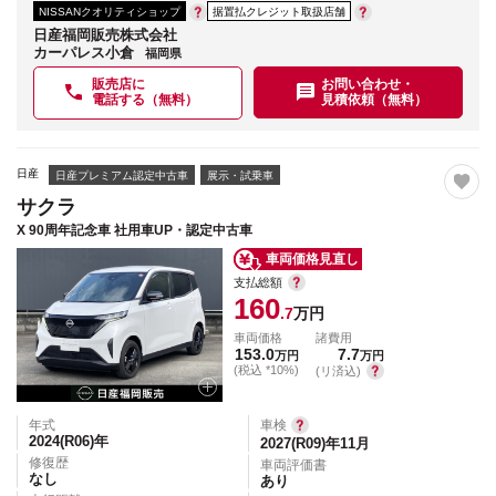
NISSANクオリティショップ
据置払クレジット取扱店舗
日産福岡販売株式会社
カーパレス小倉
福岡県
販売店に
お問い合わせ・
電話する（無料）
見積依頼（無料）
日産
日産プレミアム認定中古車
展示・試乗車
サクラ
X 90周年記念車 社用車UP・認定中古車
車両価格見直し
支払総額
160
.7
万円
車両価格
諸費用
153.0
7.7
万円
万円
(税込 *10%)
(リ済込)
年式
車検
2024(R06)
年
2027(R09)年11月
修復歴
車両評価書
なし
あり