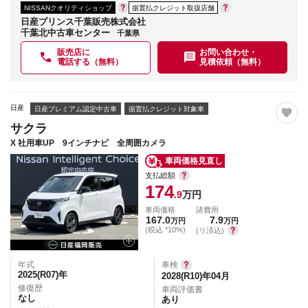
NISSANクオリティショップ
据置払クレジット取扱店舗
日産プリンス千葉販売株式会社
千葉北中古車センター
千葉県
販売店に
お問い合わせ・
電話する（無料）
見積依頼（無料）
日産
日産プレミアム認定中古車
据置払クレジット対象車
サクラ
X 社用車UP 9インチナビ 全周囲カメラ
車両価格見直し
支払総額
174
.9
万円
車両価格
諸費用
167.0
7.9
万円
万円
(税込 *10%)
(リ済込)
年式
車検
2025(R07)
年
2028(R10)年04月
修復歴
車両評価書
なし
あり