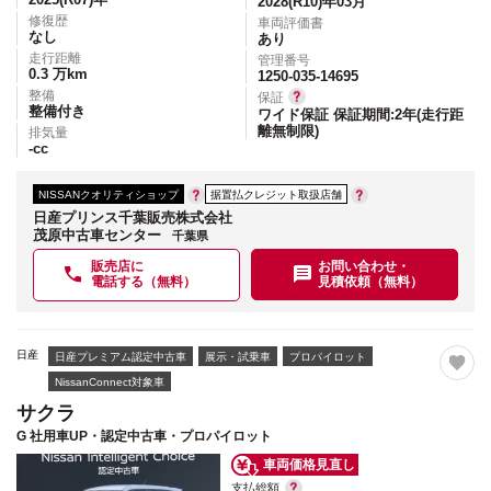
2028(R10)年03月
修復歴
車両評価書
なし
あり
走行距離
管理番号
0.3
万km
1250-035-14695
整備
保証
整備付き
ワイド保証 保証期間:2年(走行距
離無制限)
排気量
-
cc
NISSANクオリティショップ
据置払クレジット取扱店舗
日産プリンス千葉販売株式会社
茂原中古車センター
千葉県
販売店に
お問い合わせ・
電話する（無料）
見積依頼（無料）
日産
日産プレミアム認定中古車
展示・試乗車
プロパイロット
NissanConnect対象車
サクラ
G 社用車UP・認定中古車・プロパイロット
車両価格見直し
支払総額