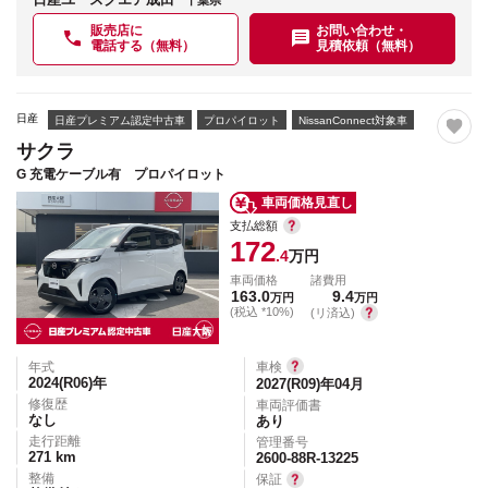
千葉県
販売店に
お問い合わせ・
電話する（無料）
見積依頼（無料）
日産
日産プレミアム認定中古車
プロパイロット
NissanConnect対象車
サクラ
G 充電ケーブル有 プロパイロット
車両価格見直し
支払総額
172
.4
万円
車両価格
諸費用
163.0
9.4
万円
万円
(税込 *10%)
(リ済込)
年式
車検
2024(R06)
年
2027(R09)年04月
修復歴
車両評価書
なし
あり
走行距離
管理番号
271
km
2600-88R-13225
整備
保証