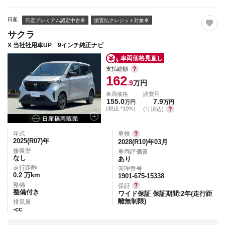
日産
日産プレミアム認定中古車
据置払クレジット対象車
サクラ
X 当社社用車UP 9インチ純正ナビ
車両価格見直し
支払総額
162
.9
万円
車両価格
諸費用
155.0
7.9
万円
万円
(税込 *10%)
(リ済込)
年式
車検
2025(R07)
年
2028(R10)年03月
修復歴
車両評価書
なし
あり
走行距離
管理番号
0.2
万km
1901-675-15338
整備
保証
整備付き
ワイド保証 保証期間:2年(走行距
離無制限)
排気量
-
cc