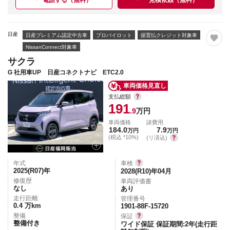
日産
日産プレミアム認定中古車
プロパイロット
据置払クレジット対象車
NissanConnect対象車
サクラ
G 社用車UP 日産コネクトナビ ETC2.0
車両価格見直し
支払総額
191
.9
万円
車両価格
諸費用
184.0
7.9
万円
万円
(税込 *10%)
(リ済込)
年式
車検
2025(R07)
年
2028(R10)年04月
修復歴
車両評価書
なし
あり
走行距離
管理番号
0.4
万km
1901-88F-15720
整備
保証
整備付き
ワイド保証 保証期間:2年(走行距