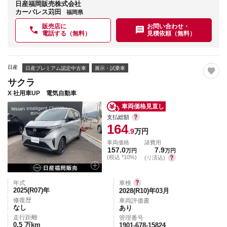
日産福岡販売株式会社
カーパレス苅田
福岡県
販売店に
お問い合わせ・
電話する（無料）
見積依頼（無料）
日産
日産プレミアム認定中古車
展示・試乗車
サクラ
X 社用車UP 電気自動車
車両価格見直し
支払総額
164
.9
万円
車両価格
諸費用
157.0
7.9
万円
万円
(税込 *10%)
(リ済込)
年式
車検
2025(R07)
年
2028(R10)年03月
修復歴
車両評価書
なし
あり
走行距離
管理番号
0.5
万km
1901-678-15824