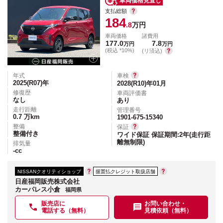
車両価格見直し
支払総額
184
.8
万円
車両価格
諸費用
177.0
7.8
万円
万円
(税込 *10%)
(リ済込)
年式
車検
2025(R07)
年
2028(R10)年01月
修復歴
車両評価書
なし
あり
走行距離
管理番号
0.7
万km
1901-675-15340
整備
保証
整備付き
ワイド保証 保証期間:2年(走行距
離無制限)
排気量
-
cc
NISSANクオリティショップ
据置払クレジット取扱店舗
日産福岡販売株式会社
カーパレス小倉
福岡県
販売店に
お問い合わせ・
電話する（無料）
見積依頼（無料）