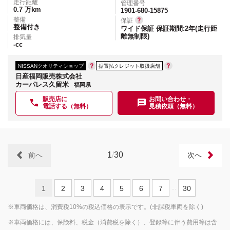
走行距離
管理番号
0.7
万km
1901-680-15875
整備
保証
整備付き
ワイド保証 保証期間:2年(走行距
離無制限)
排気量
-
cc
NISSANクオリティショップ
据置払クレジット取扱店舗
日産福岡販売株式会社
カーパレス久留米
福岡県
販売店に
お問い合わせ・
電話する（無料）
見積依頼（無料）
1
/
30
前へ
次へ
1
2
3
4
5
6
7
30
...
※車両価格は、消費税10%の税込価格の表示です。(非課税車両を除く)
※車両価格には、保険料、税金（消費税を除く）、登録等に伴う費用等は含