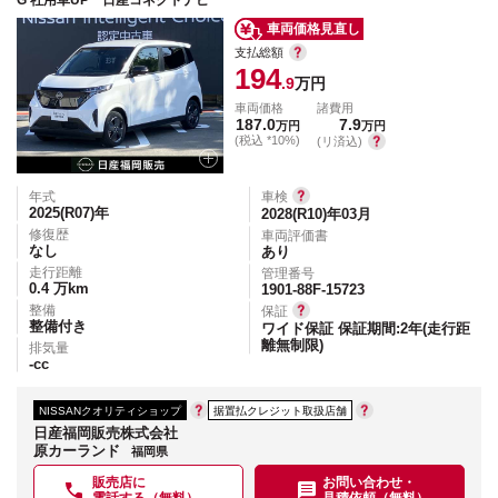
G 社用車UP 日産コネクトナビ
車両価格見直し
支払総額
194
.9
万円
車両価格
諸費用
187.0
7.9
万円
万円
(税込 *10%)
(リ済込)
年式
車検
2025(R07)
年
2028(R10)年03月
修復歴
車両評価書
なし
あり
走行距離
管理番号
0.4
万km
1901-88F-15723
整備
保証
整備付き
ワイド保証 保証期間:2年(走行距
離無制限)
排気量
-
cc
NISSANクオリティショップ
据置払クレジット取扱店舗
日産福岡販売株式会社
原カーランド
福岡県
販売店に
お問い合わせ・
電話する（無料）
見積依頼（無料）