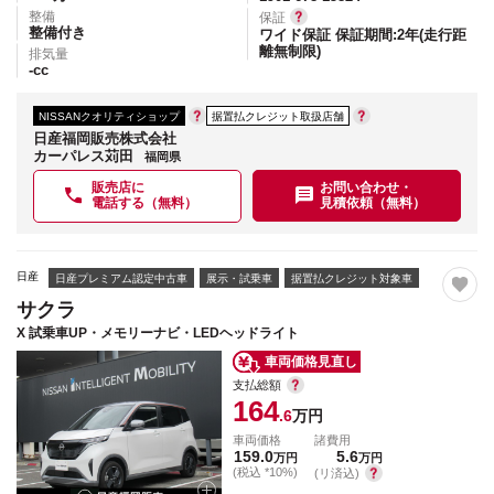
整備
保証
整備付き
ワイド保証 保証期間:2年(走行距
離無制限)
排気量
-
cc
NISSANクオリティショップ
据置払クレジット取扱店舗
日産福岡販売株式会社
カーパレス苅田
福岡県
販売店に
お問い合わせ・
電話する（無料）
見積依頼（無料）
日産
日産プレミアム認定中古車
展示・試乗車
据置払クレジット対象車
サクラ
X 試乗車UP・メモリーナビ・LEDヘッドライト
車両価格見直し
支払総額
164
.6
万円
車両価格
諸費用
159.0
5.6
万円
万円
(税込 *10%)
(リ済込)