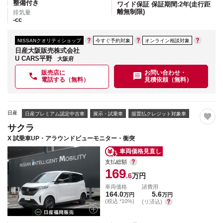
整備付き
ワイド保証 保証期間:2年(走行距
離無制限)
排気量
-
cc
NISSANクオリティショップ
今すぐ予約対象
オンライン相談対象
日産大阪販売株式会社
U CARS平野
大阪府
販売店に
お問い合わせ・
電話する（無料）
見積依頼（無料）
日産
日産プレミアム認定中古車
展示・試乗車
据置払クレジット対象車
サクラ
X 試乗車UP・アラウンドビューモニター・衝突
車両価格見直し
支払総額
169
.6
万円
車両価格
諸費用
164.0
5.6
万円
万円
(税込 *10%)
(リ済込)