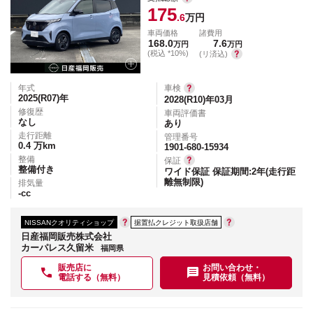
175
.6
万円
車両価格
諸費用
168.0
7.6
万円
万円
(税込 *10%)
(リ済込)
年式
車検
2025(R07)
年
2028(R10)年03月
修復歴
車両評価書
なし
あり
走行距離
管理番号
0.4
万km
1901-680-15934
整備
保証
整備付き
ワイド保証 保証期間:2年(走行距
離無制限)
排気量
-
cc
NISSANクオリティショップ
据置払クレジット取扱店舗
日産福岡販売株式会社
カーパレス久留米
福岡県
販売店に
お問い合わせ・
電話する（無料）
見積依頼（無料）