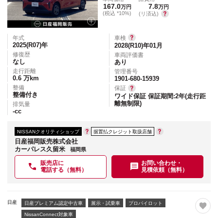
167.0
7.8
万円
万円
(税込 *10%)
(リ済込)
年式
車検
2025(R07)
年
2028(R10)年01月
修復歴
車両評価書
なし
あり
走行距離
管理番号
0.6
万km
1901-680-15939
整備
保証
整備付き
ワイド保証 保証期間:2年(走行距
離無制限)
排気量
-
cc
NISSANクオリティショップ
据置払クレジット取扱店舗
日産福岡販売株式会社
カーパレス久留米
福岡県
販売店に
お問い合わせ・
電話する（無料）
見積依頼（無料）
日産
日産プレミアム認定中古車
展示・試乗車
プロパイロット
NissanConnect対象車