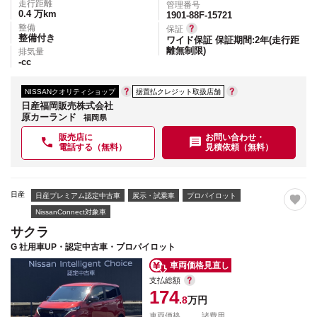
走行距離
管理番号
0.4
万km
1901-88F-15721
整備
保証
整備付き
ワイド保証 保証期間:2年(走行距
離無制限)
排気量
-
cc
NISSANクオリティショップ
据置払クレジット取扱店舗
日産福岡販売株式会社
原カーランド
福岡県
販売店に
お問い合わせ・
電話する（無料）
見積依頼（無料）
日産
日産プレミアム認定中古車
展示・試乗車
プロパイロット
NissanConnect対象車
サクラ
G 社用車UP・認定中古車・プロパイロット
車両価格見直し
支払総額
174
.8
万円
車両価格
諸費用