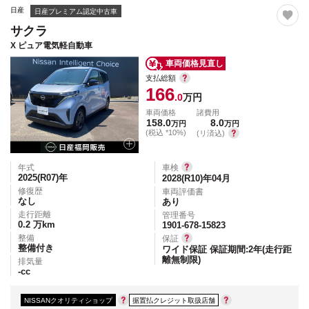
日産
日産プレミアム認定中古車
サクラ
X ピュア電気軽自動車
車両価格見直し
支払総額
166
.0
万円
車両価格
諸費用
158.0
8.0
万円
万円
(税込 *10%)
(リ済込)
年式
車検
2025(R07)
年
2028(R10)年04月
修復歴
車両評価書
なし
あり
走行距離
管理番号
0.2
万km
1901-678-15823
整備
保証
整備付き
ワイド保証 保証期間:2年(走行距
離無制限)
排気量
-
cc
NISSANクオリティショップ
据置払クレジット取扱店舗