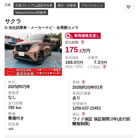
日産
日産プレミアム認定中古車
展示・試乗車
プロパイロット
NissanConnect対象車
サクラ
G 当社試乗車・メーカーナビ・全周囲カメラ
車両価格見直し
支払総額
175
.3
万円
車両価格
諸費用
168.0
7.3
万円
万円
(税込 *10%)
(リ済込)
年式
車検
2025(R07)
年
2028(R10)年03月
修復歴
車両評価書
なし
あり
走行距離
管理番号
785
km
1250-037-15453
整備
保証
整備付き
ワイド保証 保証期間:2年(走行距
離無制限)
排気量
-
cc