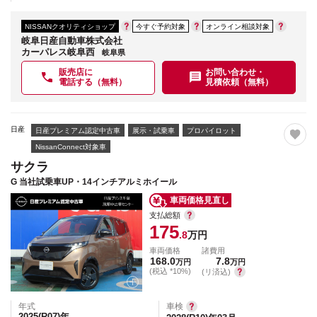
NISSANクオリティショップ
今すぐ予約対象
オンライン相談対象
岐阜日産自動車株式会社
カーパレス岐阜西
岐阜県
販売店に
お問い合わせ・
電話する（無料）
見積依頼（無料）
日産
日産プレミアム認定中古車
展示・試乗車
プロパイロット
NissanConnect対象車
サクラ
G 当社試乗車UP・14インチアルミホイール
車両価格見直し
支払総額
175
.8
万円
車両価格
諸費用
168.0
7.8
万円
万円
(税込 *10%)
(リ済込)
年式
車検
2025(R07)
年