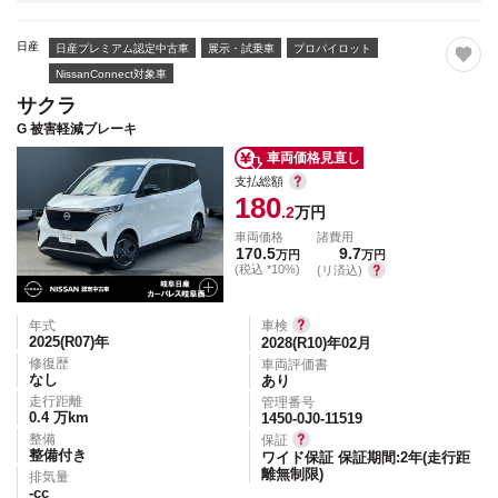
日産
日産プレミアム認定中古車
展示・試乗車
プロパイロット
NissanConnect対象車
サクラ
G 被害軽減ブレーキ
車両価格見直し
支払総額
180
.2
万円
車両価格
諸費用
170.5
9.7
万円
万円
(税込 *10%)
(リ済込)
年式
車検
2025(R07)
年
2028(R10)年02月
修復歴
車両評価書
なし
あり
走行距離
管理番号
0.4
万km
1450-0J0-11519
整備
保証
整備付き
ワイド保証 保証期間:2年(走行距
離無制限)
排気量
-
cc