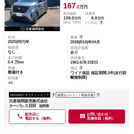
167
.0
万円
車両価格
諸費用
159.0
8.0
万円
万円
(税込 *10%)
(リ済込)
年式
車検
2025(R07)
年
2028(R10)年04月
修復歴
車両評価書
なし
あり
走行距離
管理番号
0.4
万km
1901-678-15833
整備
保証
整備付き
ワイド保証 保証期間:2年(走行距
離無制限)
排気量
-
cc
NISSANクオリティショップ
据置払クレジット取扱店舗
日産福岡販売株式会社
カーパレス苅田
福岡県
販売店に
お問い合わせ・
電話する（無料）
見積依頼（無料）