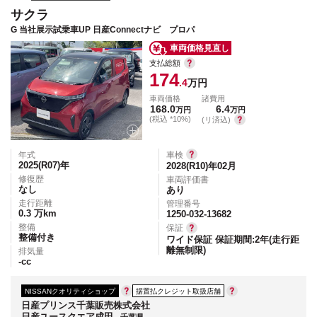
サクラ
G 当社展示試乗車UP 日産Connectナビ プロパ
車両価格見直し
支払総額
174
.4
万円
車両価格
諸費用
168.0
6.4
万円
万円
(税込 *10%)
(リ済込)
年式
車検
2025(R07)
年
2028(R10)年02月
修復歴
車両評価書
なし
あり
走行距離
管理番号
0.3
万km
1250-032-13682
整備
保証
整備付き
ワイド保証 保証期間:2年(走行距
離無制限)
排気量
-
cc
NISSANクオリティショップ
据置払クレジット取扱店舗
日産プリンス千葉販売株式会社
日産ユースクエア成田