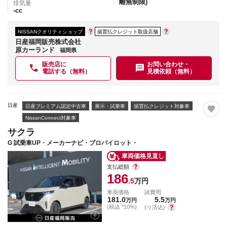
離無制限)
排気量
-
cc
NISSANクオリティショップ
据置払クレジット取扱店舗
日産福岡販売株式会社
原カーランド
福岡県
販売店に
お問い合わせ・
電話する（無料）
見積依頼（無料）
日産
日産プレミアム認定中古車
展示・試乗車
据置払クレジット対象車
NissanConnect対象車
サクラ
G 試乗車UP・メーカーナビ・プロパイロット・
車両価格見直し
支払総額
186
.5
万円
車両価格
諸費用
181.0
5.5
万円
万円
(税込 *10%)
(リ済込)