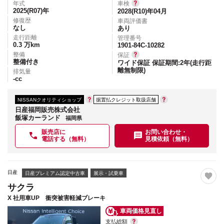
年式
車検
2025(R07)
年
2028(R10)年04月
修復歴
車両評価書
なし
あり
走行距離
管理番号
0.3
万km
1901-84C-10282
整備
保証
整備付き
ワイド保証 保証期間:2年(走行距
離無制限)
排気量
-
cc
NISSANクオリティショップ
据置払クレジット取扱店舗
日産福岡販売株式会社
飯塚カーランド
福岡県
販売店に
お問い合わせ・
電話する（無料）
見積依頼（無料）
日産
日産プレミアム認定中古車
展示・試乗車
サクラ
X 社用車UP 衝突被害軽減ブレーキ
車両価格見直し
支払総額