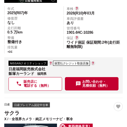
年式
車検
2025(R07)
年
2028(R10)年03月
修復歴
車両評価書
なし
あり
走行距離
管理番号
0.5
万km
1901-84C-10286
整備
保証
整備付き
ワイド保証 保証期間:2年(走行距
離無制限)
排気量
-
cc
NISSANクオリティショップ
据置払クレジット取扱店舗
日産福岡販売株式会社
飯塚カーランド
福岡県
販売店に
お問い合わせ・
電話する（無料）
見積依頼（無料）
日産
日産プレミアム認定中古車
サクラ
X /・全視界カメラ・純正メモリーナビ・寒冷
車両価格見直し