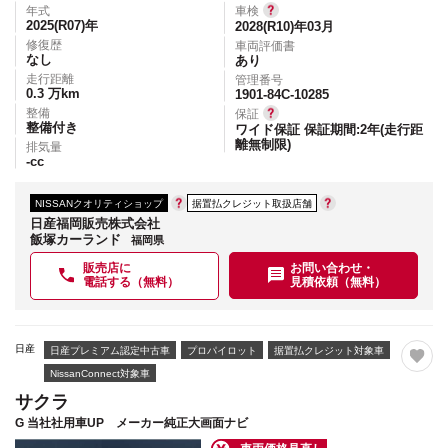
年式
車検
2025(R07)
年
2028(R10)年03月
修復歴
車両評価書
なし
あり
走行距離
管理番号
0.3
万km
1901-84C-10285
整備
保証
整備付き
ワイド保証 保証期間:2年(走行距
離無制限)
排気量
-
cc
NISSANクオリティショップ
据置払クレジット取扱店舗
日産福岡販売株式会社
飯塚カーランド
福岡県
販売店に
お問い合わせ・
電話する（無料）
見積依頼（無料）
日産
日産プレミアム認定中古車
プロパイロット
据置払クレジット対象車
NissanConnect対象車
サクラ
G 当社社用車UP メーカー純正大画面ナビ