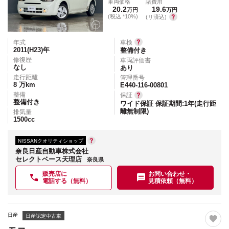
車両価格
諸費用
20.2
19.6
万円
万円
(税込 *10%)
(リ済込)
年式
車検
2011(H23)
年
整備付き
修復歴
車両評価書
なし
あり
走行距離
管理番号
8
万km
E440-116-00801
整備
保証
整備付き
ワイド保証 保証期間:1年(走行距
離無制限)
排気量
1500
cc
NISSANクオリティショップ
奈良日産自動車株式会社
セレクトベース天理店
奈良県
販売店に
お問い合わせ・
電話する（無料）
見積依頼（無料）
日産
日産認定中古車