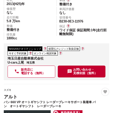
年式
車検
2013(H25)
年
整備付き
修復歴
車両評価書
なし
なし
走行距離
管理番号
5.8
万km
B230-0E3-11976
整備
保証
整備付き
ワイド保証 保証期間:1年(走行距
離無制限)
排気量
1800
cc
NISSANクオリティショップ
据置払クレジット取扱店舗
今すぐ予約対象
オンライン相談対象
埼玉日産自動車株式会社
U-cars上尾
埼玉県
販売店に
お問い合わせ・
電話する（無料）
見積依頼（無料）
スズキ
アルト
バン 660 VP オートギヤシフト レーダーブレーキサポート装着車 バ
ン オートギヤシフト レーダーブレーキ
車両価格見直し