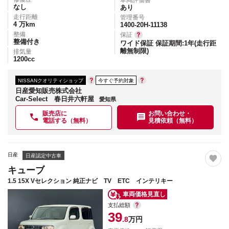
車両評価書
なし
あり
走行距離
管理番号
4
万km
1400-20H-11138
整備
保証
整備付き
ワイド保証 保証期間:1年(走行距
離無制限)
排気量
1200
cc
NISSANクオリティショップ
今すぐ予約対象
日産愛知販売株式会社
Car-Select 春日井六軒屋
愛知県
販売店に
お問い合わせ・
電話する（無料）
見積依頼（無料）
日産
日産認定中古車
キューブ
1.5 15X Vセレクション 純正ナビ TV ETC インテリキー
車両価格見直し
支払総額
39
.8
万円