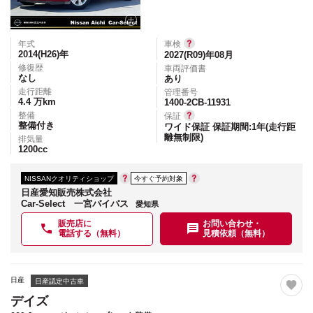
年式
車検
2014(H26)
年
2027(R09)年08月
修復歴
車両評価書
なし
あり
走行距離
管理番号
4.4
万km
1400-2CB-11931
整備
保証
整備付き
ワイド保証 保証期間:1年(走行距
離無制限)
排気量
1200
cc
NISSANクオリティショップ
今すぐ予約対象
日産愛知販売株式会社
Car-Select 一宮バイパス
愛知県
販売店に
お問い合わせ・
電話する（無料）
見積依頼（無料）
日産
日産認定中古車
デイズ