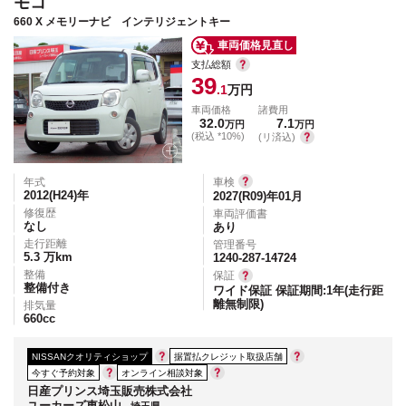
モコ
660 X メモリーナビ インテリジェントキー
車両価格見直し
支払総額
39
.1
万円
車両価格
諸費用
32.0
7.1
万円
万円
(税込 *10%)
(リ済込)
年式
車検
2012(H24)
年
2027(R09)年01月
修復歴
車両評価書
なし
あり
走行距離
管理番号
5.3
万km
1240-287-14724
整備
保証
整備付き
ワイド保証 保証期間:1年(走行距
離無制限)
排気量
660
cc
NISSANクオリティショップ
据置払クレジット取扱店舗
今すぐ予約対象
オンライン相談対象
日産プリンス埼玉販売株式会社
ユーカーズ東松山