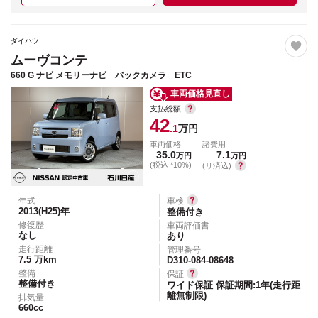
ダイハツ
ムーヴコンテ
660 G ナビ メモリーナビ バックカメラ ETC
車両価格見直し
支払総額
42
.1
万円
車両価格
諸費用
35.0
7.1
万円
万円
(税込 *10%)
(リ済込)
年式
車検
2013(H25)
年
整備付き
修復歴
車両評価書
なし
あり
走行距離
管理番号
7.5
万km
D310-084-08648
整備
保証
整備付き
ワイド保証 保証期間:1年(走行距
離無制限)
排気量
660
cc