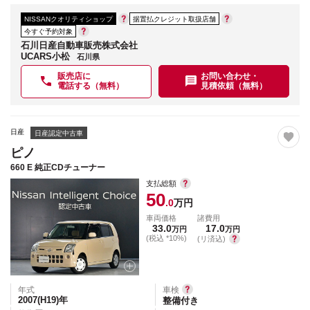
NISSANクオリティショップ
据置払クレジット取扱店舗
今すぐ予約対象
石川日産自動車販売株式会社
UCARS小松
石川県
販売店に
お問い合わせ・
電話する（無料）
見積依頼（無料）
日産
日産認定中古車
ピノ
660 E 純正CDチューナー
支払総額
50
.0
万円
車両価格
諸費用
33.0
17.0
万円
万円
(税込 *10%)
(リ済込)
年式
車検
2007(H19)
年
整備付き