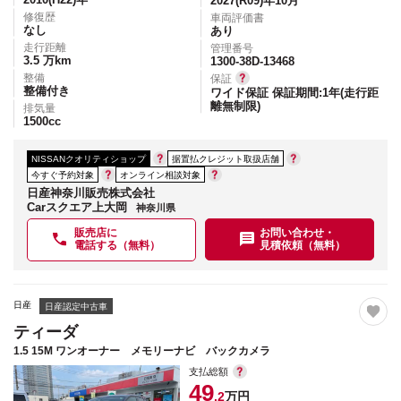
2027(R09)年10月
修復歴
車両評価書
なし
あり
走行距離
管理番号
3.5
万km
1300-38D-13468
整備
保証
整備付き
ワイド保証 保証期間:1年(走行距
離無制限)
排気量
1500
cc
NISSANクオリティショップ
据置払クレジット取扱店舗
今すぐ予約対象
オンライン相談対象
日産神奈川販売株式会社
Carスクエア上大岡
神奈川県
販売店に
お問い合わせ・
電話する（無料）
見積依頼（無料）
日産
日産認定中古車
ティーダ
1.5 15M ワンオーナー メモリーナビ バックカメラ
支払総額
49
.2
万円