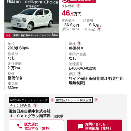
支払総額
46
.5
万円
車両価格
諸費用
36.9
9.6
万円
万円
(税込 *10%)
(リ済込)
年式
車検
2018(H30)
年
整備付き
修復歴
車両評価書
なし
なし
走行距離
管理番号
2
万km
E400-043-01298
整備
保証
整備付き
ワイド保証 保証期間:1年(走行距
離無制限)
排気量
660
cc
NISSANクオリティショップ
据置払クレジット取扱店舗
今すぐ予約対象
滋賀日産自動車株式会社
Ｕ－Ｃａｒグラン南草津
滋賀県
販売店に
お問い合わせ・
電話する（無料）
見積依頼（無料）