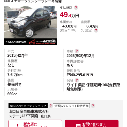
660 J エマージェンシーブレーキ装備
支払総額
49
.4
万円
車両価格
諸費用
43.0
6.4
万円
万円
(税込 *10%)
(リ済込)
年式
車検
2015(H27)
年
2026(R08)年12月
修復歴
車両評価書
なし
あり
走行距離
管理番号
7.6
万km
F540-295-01919
整備
保証
整備付き
ワイド保証 保証期間:1年(走行距
離無制限)
排気量
660
cc
NISSANクオリティショップ
据置払クレジット取扱店舗
山口日産自動車株式会社
ステージ23下関店
山口県
販売店に
お問い合わせ・