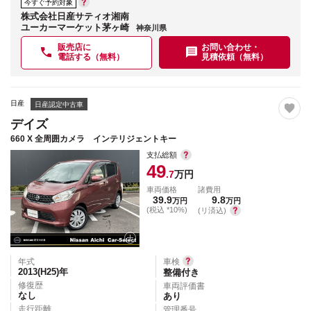
今すぐ予約対象
株式会社日産サティオ湘南
ユーカーマーケット茅ヶ崎
神奈川県
販売店に
お問い合わせ・
電話する（無料）
見積依頼（無料）
日産
日産認定中古車
デイズ
660 X 全周囲カメラ インテリジェントキー
支払総額
49
.7
万円
車両価格
諸費用
39.9
9.8
万円
万円
(税込 *10%)
(リ済込)
年式
車検
2013(H25)
年
整備付き
修復歴
車両評価書
なし
あり
走行距離
管理番号