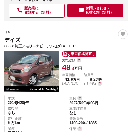
埼玉県
販売店に
お問い合わせ・
電話する（無料）
見積依頼（無料）
日産
デイズ
660 X 純正メモリーナビ フルセグTV ETC
車両価格見直し
支払総額
49
.8
万円
車両価格
諸費用
41.6
8.2
万円
万円
(税込 *10%)
(リ済込)
年式
車検
2014(H26)
年
2027(R09)年06月
修復歴
車両評価書
なし
なし
走行距離
管理番号
5
万km
1400-20X-11835
整備
保証