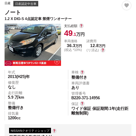
日産
日産認定中古車
ノート
1.2 X DIG-S 4点認定車 禁煙ワンオーナー
支払総額
49
.1
万円
車両価格
諸費用
36.3
12.8
万円
万円
(税込 *10%)
(リ済込)
年式
車検
2013(H25)
年
整備付き
修復歴
車両評価書
なし
あり
走行距離
管理番号
5.9
万km
B220-371-14956
整備
保証
整備付き
ワイド保証 保証期間:1年(走行距
離無制限)
排気量
1200
cc
NISSANクオリティショップ