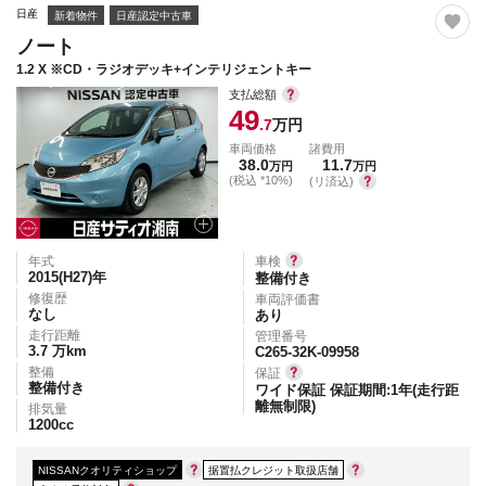
日産
新着物件
日産認定中古車
ノート
1.2 X ※CD・ラジオデッキ+インテリジェントキー
支払総額
49
.7
万円
車両価格
諸費用
38.0
11.7
万円
万円
(税込 *10%)
(リ済込)
年式
車検
2015(H27)
年
整備付き
修復歴
車両評価書
なし
あり
走行距離
管理番号
3.7
万km
C265-32K-09958
整備
保証
整備付き
ワイド保証 保証期間:1年(走行距
離無制限)
排気量
1200
cc
NISSANクオリティショップ
据置払クレジット取扱店舗