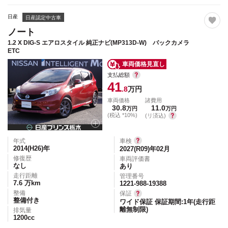
日産
日産認定中古車
ノート
1.2 X DIG-S エアロスタイル 純正ナビ(MP313D-W) バックカメラ
ETC
車両価格見直し
支払総額
41
.8
万円
車両価格
諸費用
30.8
11.0
万円
万円
(税込 *10%)
(リ済込)
年式
車検
2014(H26)
年
2027(R09)年02月
修復歴
車両評価書
なし
あり
走行距離
管理番号
7.6
万km
1221-988-19388
整備
保証
整備付き
ワイド保証 保証期間:1年(走行距
離無制限)
排気量
1200
cc