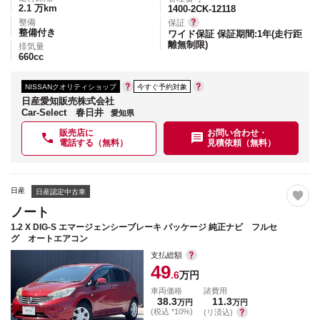
2.1
万km
1400-2CK-12118
整備
保証
整備付き
ワイド保証 保証期間:1年(走行距
離無制限)
排気量
660
cc
NISSANクオリティショップ
今すぐ予約対象
日産愛知販売株式会社
Car-Select 春日井
愛知県
販売店に
お問い合わせ・
電話する（無料）
見積依頼（無料）
日産
日産認定中古車
ノート
1.2 X DIG-S エマージェンシーブレーキ パッケージ 純正ナビ フルセ
グ オートエアコン
支払総額
49
.6
万円
車両価格
諸費用
38.3
11.3
万円
万円
(税込 *10%)
(リ済込)