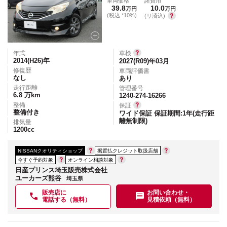
車両価格
諸費用
39.8
10.0
万円
万円
(税込 *10%)
(リ済込)
年式
車検
2014(H26)
年
2027(R09)年03月
修復歴
車両評価書
なし
あり
走行距離
管理番号
6.8
万km
1240-274-16266
整備
保証
整備付き
ワイド保証 保証期間:1年(走行距
離無制限)
排気量
1200
cc
NISSANクオリティショップ
据置払クレジット取扱店舗
今すぐ予約対象
オンライン相談対象
日産プリンス埼玉販売株式会社
ユーカーズ熊谷
埼玉県
販売店に
お問い合わせ・
電話する（無料）
見積依頼（無料）