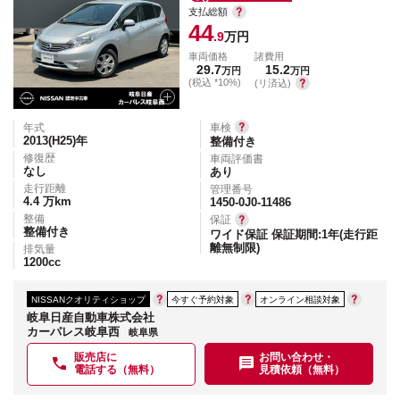
支払総額
44
.9
万円
車両価格
諸費用
29.7
15.2
万円
万円
(税込 *10%)
(リ済込)
年式
車検
2013(H25)
年
整備付き
修復歴
車両評価書
なし
あり
走行距離
管理番号
4.4
万km
1450-0J0-11486
整備
保証
整備付き
ワイド保証 保証期間:1年(走行距
離無制限)
排気量
1200
cc
NISSANクオリティショップ
今すぐ予約対象
オンライン相談対象
岐阜日産自動車株式会社
カーパレス岐阜西
岐阜県
販売店に
お問い合わせ・
電話する（無料）
見積依頼（無料）