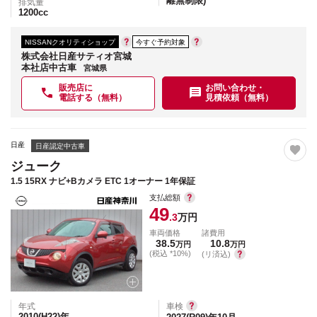
離無制限)
排気量
1200
cc
NISSANクオリティショップ
今すぐ予約対象
株式会社日産サティオ宮城
本社店中古車
宮城県
販売店に
お問い合わせ・
電話する（無料）
見積依頼（無料）
日産
日産認定中古車
ジューク
1.5 15RX ナビ+Bカメラ ETC 1オーナー 1年保証
支払総額
49
.3
万円
車両価格
諸費用
38.5
10.8
万円
万円
(税込 *10%)
(リ済込)
年式
車検
2010(H22)
年