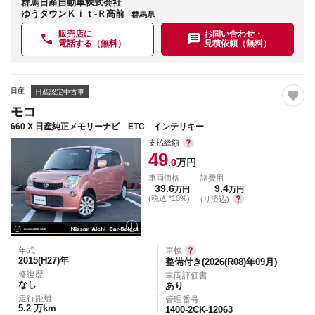
群馬日産自動車株式会社
ゆうタウンＫｉｔ-Ｒ高前
群馬県
販売店に
お問い合わせ・
電話する（無料）
見積依頼（無料）
日産
日産認定中古車
モコ
660 X 日産純正メモリーナビ ETC インテリキー
支払総額
49
.0
万円
車両価格
諸費用
39.6
9.4
万円
万円
(税込 *10%)
(リ済込)
年式
車検
2015(H27)
年
整備付き(2026(R08)年09月)
修復歴
車両評価書
なし
あり
走行距離
管理番号
5.2
万km
1400-2CK-12063