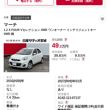
電話する（無料）
見積依頼（無料）
日産
日産認定中古車
マーチ
1.2 X FOUR Vセレクション 4WD ワンオーナー インテリジェントキー
4WD 純
支払総額
49
.3
万円
車両価格
諸費用
39.8
9.5
万円
万円
(税込 *10%)
(リ済込)
年式
車検
2016(H28)
年
2027(R09)年03月
修復歴
車両評価書
なし
あり
走行距離
管理番号
7.4
万km
A142-113-07137
整備
保証
整備付き
ワイド保証 保証期間:1年(走行距