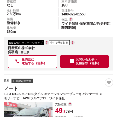
修復歴
車両評価書
なし
あり
走行距離
管理番号
2.8
万km
1480-022-01550
整備
保証
整備付き
ワイド保証 保証期間:1年(走行距
離無制限)
排気量
660
cc
NISSANクオリティショップ
今すぐ予約対象
日産富山株式会社
呉羽店
富山県
販売店に
お問い合わせ・
電話する（無料）
見積依頼（無料）
日産
日産認定中古車
ノート
1.2 X DIG-S エアロスタイル エマージェンシーブレーキ パッケージ メ
モリーナビ AVM フルエアロ ワイド保証
支払総額
49
.8
万円