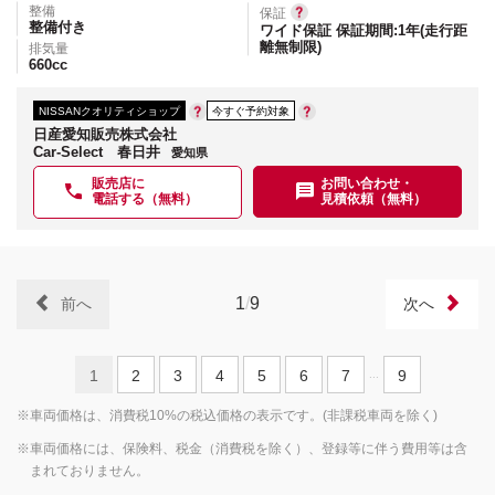
整備
保証
整備付き
ワイド保証 保証期間:1年(走行距
離無制限)
排気量
660
cc
NISSANクオリティショップ
今すぐ予約対象
日産愛知販売株式会社
Car-Select 春日井
愛知県
販売店に
お問い合わせ・
電話する（無料）
見積依頼（無料）
1
/
9
前へ
次へ
1
2
3
4
5
6
7
9
...
※車両価格は、消費税10%の税込価格の表示です。(非課税車両を除く)
※車両価格には、保険料、税金（消費税を除く）、登録等に伴う費用等は含
まれておりません。