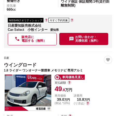
整備付き
ワイド保証 保証期間:1年(走行距
離無制限)
排気量
660
cc
NISSANクオリティショップ
今すぐ予約対象
日産愛知販売株式会社
Car-Select 小牧インター
愛知県
販売店に
お問い合わせ・
電話する（無料）
見積依頼（無料）
日産
ウイングロード
1.8 ライダー ワンオーナー禁煙車 メモリナビ 専用アルミ
車両価格見直し
支払総額
49
.8
万円
車両価格
諸費用
39.0
10.8
万円
万円
(税込 *10%)
(リ済込)