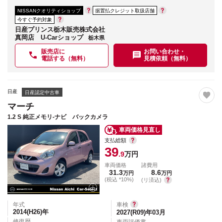
NISSANクオリティショップ
据置払クレジット取扱店舗
今すぐ予約対象
日産プリンス栃木販売株式会社
真岡店 U-Carショップ
栃木県
販売店に
お問い合わせ・
電話する（無料）
見積依頼（無料）
日産
日産認定中古車
マーチ
1.2 S 純正メモリ-ナビ バックカメラ
車両価格見直し
支払総額
39
.9
万円
車両価格
諸費用
31.3
8.6
万円
万円
(税込 *10%)
(リ済込)
年式
車検
2014(H26)
年
2027(R09)年03月
修復歴