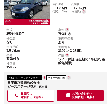
車両価格
諸費用
31.8
17.4
万円
万円
(税込 *10%)
(リ済込)
年式
車検
2009(H21)
年
整備付き
修復歴
車両評価書
なし
あり
走行距離
管理番号
3.8
万km
3300-14C-28151
整備
保証
整備付き
ワイド保証 保証期間:1年(走行距
離無制限)
排気量
1500
cc
NISSANクオリティショップ
今すぐ予約対象
日産東京販売株式会社
ピーズステージ谷原
東京都
販売店に
お問い合わせ・
電話する（無料）
見積依頼（無料）