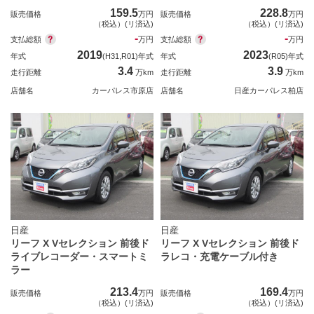
159.5
228.8
販売価格
万円
販売価格
万円
（税込）(リ済込)
（税込）(リ済込)
-
-
支払総額
支払総額
万円
万円
2019
2023
年式
(H31,R01)年式
年式
(R05)年式
3.4
3.9
走行距離
万km
走行距離
万km
店舗名
カーパレス市原店
店舗名
日産カーパレス柏店
日産
日産
リーフ X Vセレクション 前後ド
リーフ X Vセレクション 前後ド
ライブレコーダー・スマートミ
ラレコ・充電ケーブル付き
ラー
213.4
169.4
販売価格
万円
販売価格
万円
（税込）(リ済込)
（税込）(リ済込)