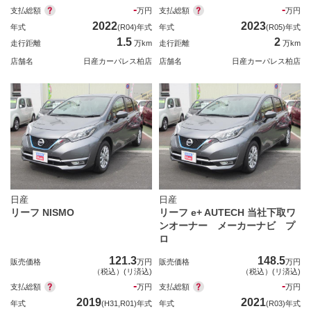
-
-
支払総額
支払総額
万円
万円
2022
2023
年式
(R04)年式
年式
(R05)年式
1.5
2
走行距離
万km
走行距離
万km
店舗名
日産カーパレス柏店
店舗名
日産カーパレス柏店
日産
日産
リーフ NISMO
リーフ e+ AUTECH 当社下取ワ
ンオーナー メーカーナビ プ
ロ
121.3
148.5
販売価格
万円
販売価格
万円
（税込）(リ済込)
（税込）(リ済込)
-
-
支払総額
支払総額
万円
万円
2019
2021
年式
(H31,R01)年式
年式
(R03)年式