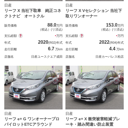
日産
日産
リーフ X 当社下取車 純正コネ
リーフ X Vセレクション 当社下
クトナビ オートクル
取りワンオーナー
88.0
153.0
販売価格
万円
販売価格
万円
（税込）(リ済込)
（税込）(リ済込)
-
-
支払総額
支払総額
万円
万円
2020
2022
年式
(R02)年式
年式
(R04)年式
6.7
4.4
走行距離
万km
走行距離
万km
店舗名
日産ユースクエア成田
店舗名
日産カーパレス柏店
日産
日産
リーフ e+ G ワンオーナープロ
リーフ e+ X 衝突被害軽減ブレ
パイロットETCアラウンド
ーキ・踏み間違い防止装置