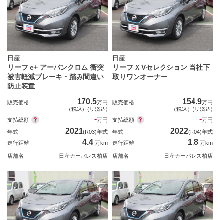
日産
日産
リーフ e+ アーバンクロム 衝突
リーフ X Vセレクション 当社下
被害軽減ブレーキ・踏み間違い
取りワンオーナー
防止装置
170.5
154.9
販売価格
万円
販売価格
万円
（税込）(リ済込)
（税込）(リ済込)
-
-
支払総額
支払総額
万円
万円
2021
2022
年式
(R03)年式
年式
(R04)年式
4.4
1.8
走行距離
万km
走行距離
万km
店舗名
日産カーパレス柏店
店舗名
日産カーパレス柏店