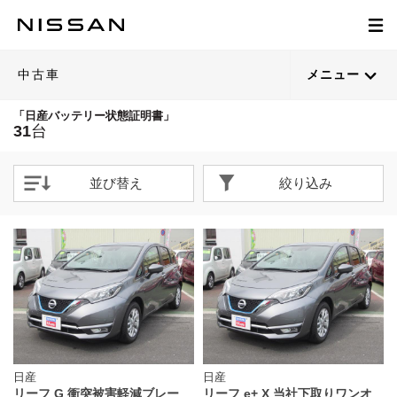
中古車
メニュー
「日産バッテリー状態証明書」
31
台
並び替え
絞り込み
日産
日産
リーフ G 衝突被害軽減ブレー
リーフ e+ X 当社下取りワンオ