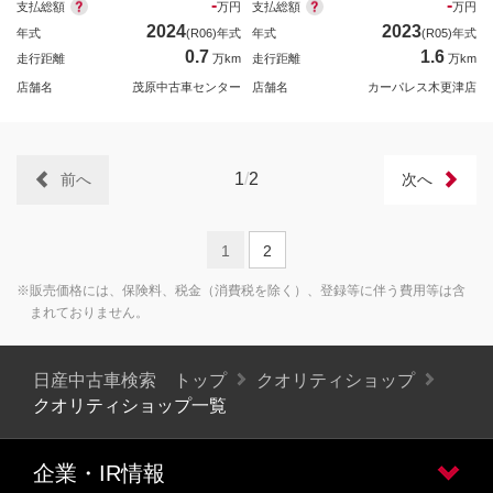
-
-
支払総額
支払総額
万円
万円
2024
2023
年式
(R06)年式
年式
(R05)年式
0.7
1.6
走行距離
万km
走行距離
万km
店舗名
茂原中古車センター
店舗名
カーパレス木更津店
1
/
2
前へ
次へ
1
2
※販売価格には、保険料、税金（消費税を除く）、登録等に伴う費用等は含
まれておりません。
日産中古車検索 トップ
クオリティショップ
クオリティショップ一覧
企業・IR情報