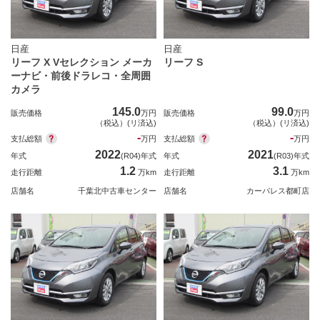
日産
日産
リーフ X Vセレクション メーカ
リーフ S
ーナビ・前後ドラレコ・全周囲
カメラ
145.0
99.0
販売価格
万円
販売価格
万円
（税込）(リ済込)
（税込）(リ済込)
-
-
支払総額
支払総額
万円
万円
2022
2021
年式
(R04)年式
年式
(R03)年式
1.2
3.1
走行距離
万km
走行距離
万km
店舗名
千葉北中古車センター
店舗名
カーパレス都町店