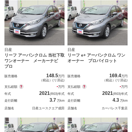
日産
日産
リーフ アーバンクロム 当社下取
リーフ e+ アーバンクロム ワン
ワンオーナー メーカーナビ
オーナー プロパイロット
プロ
148.5
169.4
販売価格
万円
販売価格
万円
（税込）(リ済込)
（税込）(リ済込)
-
-
支払総額
支払総額
万円
万円
2021
2021
年式
(R03)年式
年式
(R03)年式
3.7
4.3
走行距離
万km
走行距離
万km
店舗名
日産ユースクエア成田
店舗名
カーパレス千葉店