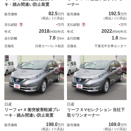
キ・踏み間違い防止装置
ーナー
82.5
192.5
販売価格
万円
販売価格
万円
（税込）(リ済込)
（税込）(リ済込)
-
-
支払総額
支払総額
万円
万円
2018
2022
年式
(H30)年式
年式
(R04)年式
7.8
1.8
走行距離
万km
走行距離
万km
店舗名
日産カーパレス柏店
店舗名
千葉北中古車センター
日産
日産
リーフ e+ X 衝突被害軽減ブレ
リーフ X Vセレクション 当社下
ーキ・踏み間違い防止装置
取りワンオーナー
198.0
169.0
販売価格
万円
販売価格
万円
（税込）(リ済込)
（税込）(リ済込)