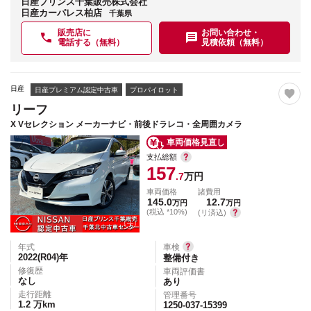
日産プリンス千葉販売株式会社
日産カーパレス柏店
千葉県
販売店に
お問い合わせ・
電話する（無料）
見積依頼（無料）
日産
日産プレミアム認定中古車
プロパイロット
リーフ
X Vセレクション メーカーナビ・前後ドラレコ・全周囲カメラ
車両価格見直し
支払総額
157
.7
万円
車両価格
諸費用
145.0
12.7
万円
万円
(税込 *10%)
(リ済込)
年式
車検
2022(R04)
年
整備付き
修復歴
車両評価書
なし
あり
走行距離
管理番号
1.2
万km
1250-037-15399