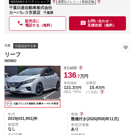
NISSANクオリティショップ
据置払クレジット取扱店舗
千葉日産自動車株式会社
カーパレス市原店
千葉県
販売店に
お問い合わせ・
電話する（無料）
見積依頼（無料）
日産
日産認定中古車
リーフ
NISMO
支払総額
136
.7
万円
車両価格
諸費用
121.3
15.4
万円
万円
(税込 *10%)
(リ済込)
年式
車検
2019(H31,R01)
年
整備付き(2026(R08)年11月)
修復歴
車両評価書
なし
あり
走行距離