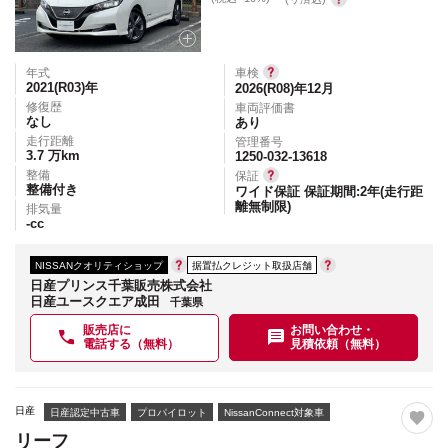
年式
車検
2021(R03)
年
2026(R08)年12月
修復歴
車両評価書
なし
あり
走行距離
管理番号
3.7
万km
1250-032-13618
整備
保証
整備付き
ワイド保証 保証期間:2年(走行距
離無制限)
排気量
-
cc
NISSANクオリティショップ
据置払クレジット取扱店舗
日産プリンス千葉販売株式会社
日産ユースクエア成田
千葉県
販売店に
お問い合わせ・
電話する（無料）
見積依頼（無料）
日産
日産認定中古車
プロパイロット
NissanConnect対象車
リーフ