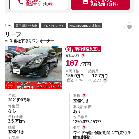
電話する（無料）
見積依頼（無料）
日産
日産認定中古車
プロパイロット
NissanConnect対象車
リーフ
e+ X 当社下取りワンオーナー
車両価格見直し
支払総額
167
.7
万円
車両価格
諸費用
155.0
12.7
万円
万円
(税込 *10%)
(リ済込)
年式
車検
2021(R03)
年
整備付き
修復歴
車両評価書
なし
あり
走行距離
管理番号
3.5
万km
1250-037-15373
整備
保証
整備付き
ワイド保証 保証期間:1年(走行距
離無制限)
排気量