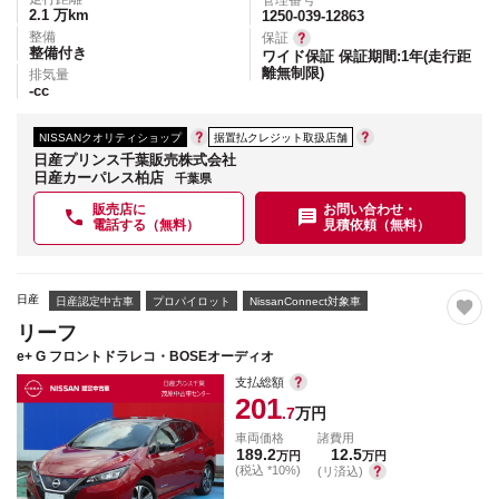
管理番号
2.1
万km
1250-039-12863
整備
保証
整備付き
ワイド保証 保証期間:1年(走行距
離無制限)
排気量
-
cc
NISSANクオリティショップ
据置払クレジット取扱店舗
日産プリンス千葉販売株式会社
日産カーパレス柏店
千葉県
販売店に
お問い合わせ・
電話する（無料）
見積依頼（無料）
日産
日産認定中古車
プロパイロット
NissanConnect対象車
リーフ
e+ G フロントドラレコ・BOSEオーディオ
支払総額
201
.7
万円
車両価格
諸費用
189.2
12.5
万円
万円
(税込 *10%)
(リ済込)