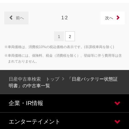
1
/
2
前へ
次へ
1
2
※車両価格は、消費税10%の税込価格の表示です。(非課税車両を除く)
※車両価格には、保険料、税金（消費税を除く）、登録等に伴う費用等は含
まれておりません。
日産中古車検索 トップ
「日産バッテリー状態証
明書」の中古車一覧
企業・IR情報
エンターテイメント