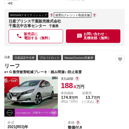
-
cc
NISSANクオリティショップ
据置払クレジット取扱店舗
日産プリンス千葉販売株式会社
千葉北中古車センター
千葉県
販売店に
お問い合わせ・
電話する（無料）
見積依頼（無料）
日産
日産認定中古車
プロパイロット
NissanConnect対象車
リーフ
e+ G 衝突被害軽減ブレーキ・踏み間違い防止装置
支払総額
188
.6
万円
車両価格
諸費用
174.9
13.7
万円
万円
(税込 *10%)
(リ済込)
年式
車検
2021(R03)
年
整備付き