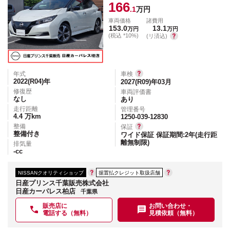
166
.1
万円
車両価格
諸費用
153.0
13.1
万円
万円
(税込 *10%)
(リ済込)
年式
車検
2022(R04)
年
2027(R09)年03月
修復歴
車両評価書
なし
あり
走行距離
管理番号
4.4
万km
1250-039-12830
整備
保証
整備付き
ワイド保証 保証期間:2年(走行距
離無制限)
排気量
-
cc
NISSANクオリティショップ
据置払クレジット取扱店舗
日産プリンス千葉販売株式会社
日産カーパレス柏店
千葉県
販売店に
お問い合わせ・
電話する（無料）
見積依頼（無料）