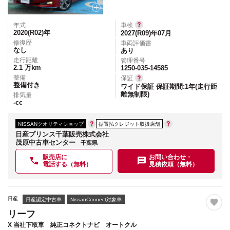
年式
車検
2020(R02)
年
2027(R09)年07月
修復歴
車両評価書
なし
あり
走行距離
管理番号
2.1
万km
1250-035-14585
整備
保証
整備付き
ワイド保証 保証期間:1年(走行距
離無制限)
排気量
-
cc
NISSANクオリティショップ
据置払クレジット取扱店舗
日産プリンス千葉販売株式会社
茂原中古車センター
千葉県
販売店に
お問い合わせ・
電話する（無料）
見積依頼（無料）
日産
日産認定中古車
NissanConnect対象車
リーフ
X 当社下取車 純正コネクトナビ オートクル