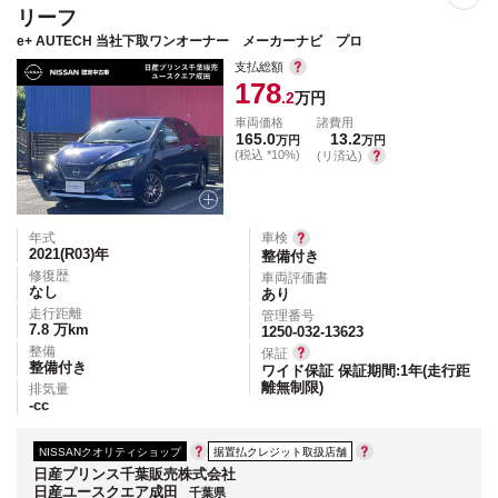
リーフ
e+ AUTECH 当社下取ワンオーナー メーカーナビ プロ
支払総額
178
.2
万円
車両価格
諸費用
165.0
13.2
万円
万円
(税込 *10%)
(リ済込)
年式
車検
2021(R03)
年
整備付き
修復歴
車両評価書
なし
あり
走行距離
管理番号
7.8
万km
1250-032-13623
整備
保証
整備付き
ワイド保証 保証期間:1年(走行距
離無制限)
排気量
-
cc
NISSANクオリティショップ
据置払クレジット取扱店舗
日産プリンス千葉販売株式会社
日産ユースクエア成田
千葉県