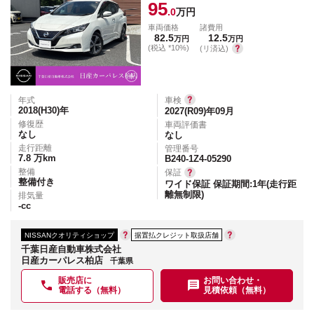
95
.0
万円
車両価格
諸費用
82.5
12.5
万円
万円
(税込 *10%)
(リ済込)
年式
車検
2018(H30)
年
2027(R09)年09月
修復歴
車両評価書
なし
なし
走行距離
管理番号
7.8
万km
B240-1Z4-05290
整備
保証
整備付き
ワイド保証 保証期間:1年(走行距
離無制限)
排気量
-
cc
NISSANクオリティショップ
据置払クレジット取扱店舗
千葉日産自動車株式会社
日産カーパレス柏店
千葉県
販売店に
お問い合わせ・
電話する（無料）
見積依頼（無料）