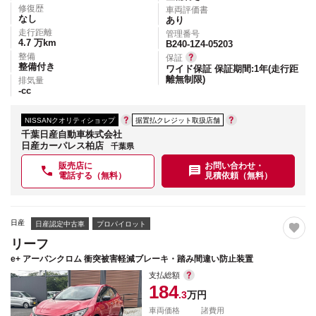
修復歴
車両評価書
なし
あり
走行距離
管理番号
4.7
万km
B240-1Z4-05203
整備
保証
整備付き
ワイド保証 保証期間:1年(走行距
離無制限)
排気量
-
cc
NISSANクオリティショップ
据置払クレジット取扱店舗
千葉日産自動車株式会社
日産カーパレス柏店
千葉県
販売店に
お問い合わせ・
電話する（無料）
見積依頼（無料）
日産
日産認定中古車
プロパイロット
リーフ
e+ アーバンクロム 衝突被害軽減ブレーキ・踏み間違い防止装置
支払総額
184
.3
万円
車両価格
諸費用