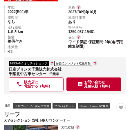
年式
車検
2022(R04)
年
2027(R09)年10月
修復歴
車両評価書
なし
あり
走行距離
管理番号
1.8
万km
1250-037-15461
整備
保証
整備付き
ワイド保証 保証期間:2年(走行距
離無制限)
排気量
-
cc
NISSANクオリティショップ
据置払クレジット取扱店舗
日産プリンス千葉販売株式会社
千葉北中古車センター
千葉県
販売店に
お問い合わせ・
電話する（無料）
見積依頼（無料）
日産
日産プレミアム認定中古車
プロパイロット
NissanConnect対象車
リーフ
X Vセレクション 当社下取りワンオーナー
支払総額