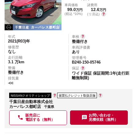
車両価格
諸費用
99.0
12.6
万円
万円
(税込 *10%)
(リ済込)
年式
車検
2021(R03)
年
整備付き
修復歴
車両評価書
なし
あり
走行距離
管理番号
3.1
万km
B240-150-05746
整備
保証
整備付き
ワイド保証 保証期間:1年(走行距
離無制限)
排気量
-
cc
NISSANクオリティショップ
据置払クレジット取扱店舗
千葉日産自動車株式会社
カーパレス都町店
千葉県
販売店に
お問い合わせ・
電話する（無料）
見積依頼（無料）