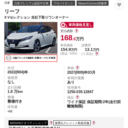
日産
日産プレミアム認定中古車
プロパイロット
NissanConnect対象車
リーフ
X Vセレクション 当社下取りワンオーナー
車両価格見直し
支払総額
168
.0
万円
車両価格
諸費用
154.9
13.1
万円
万円
(税込 *10%)
(リ済込)
年式
車検
2022(R04)
年
2027(R09)年03月
修復歴
車両評価書
なし
あり
走行距離
管理番号
1.8
万km
1250-039-12847
整備
保証
整備付き
ワイド保証 保証期間:2年(走行距
離無制限)
排気量
-
cc
NISSANクオリティショップ
据置払クレジット取扱店舗