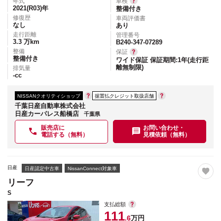
年式
車検
2021(R03)
年
整備付き
修復歴
車両評価書
なし
あり
走行距離
管理番号
3.3
万km
B240-347-07289
整備
保証
整備付き
ワイド保証 保証期間:1年(走行距
離無制限)
排気量
-
cc
NISSANクオリティショップ
据置払クレジット取扱店舗
千葉日産自動車株式会社
日産カーパレス船橋店
千葉県
販売店に
お問い合わせ・
電話する（無料）
見積依頼（無料）
日産
日産認定中古車
NissanConnect対象車
リーフ
S
支払総額
111
.6
万円