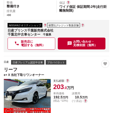
整備
保証
整備付き
ワイド保証 保証期間:2年(走行距
離無制限)
排気量
-
cc
NISSANクオリティショップ
据置払クレジット取扱店舗
日産プリンス千葉販売株式会社
千葉北中古車センター
千葉県
販売店に
お問い合わせ・
電話する（無料）
見積依頼（無料）
日産
日産プレミアム認定中古車
プロパイロット
リーフ
e+ X 当社下取りワンオーナー
支払総額
203
.0
万円
車両価格
諸費用
192.5
10.5
万円
万円
(税込 *10%)
(リ済込)