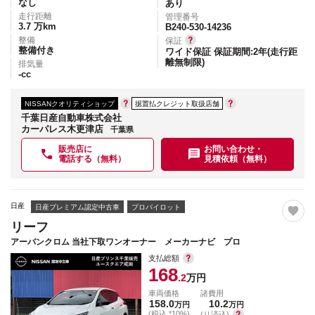
なし
あり
走行距離
管理番号
3.7
万km
B240-530-14236
整備
保証
整備付き
ワイド保証 保証期間:2年(走行距
離無制限)
排気量
-
cc
NISSANクオリティショップ
据置払クレジット取扱店舗
千葉日産自動車株式会社
カーパレス木更津店
千葉県
販売店に
お問い合わせ・
電話する（無料）
見積依頼（無料）
日産
日産プレミアム認定中古車
プロパイロット
リーフ
アーバンクロム 当社下取ワンオーナー メーカーナビ プロ
支払総額
168
.2
万円
車両価格
諸費用
158.0
10.2
万円
万円
(税込 *10%)
(リ済込)