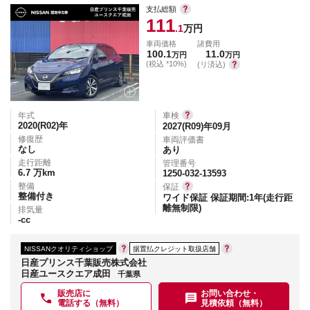
支払総額
111
.1
万円
車両価格
諸費用
100.1
11.0
万円
万円
(税込 *10%)
(リ済込)
年式
車検
2020(R02)
年
2027(R09)年09月
修復歴
車両評価書
なし
あり
走行距離
管理番号
6.7
万km
1250-032-13593
整備
保証
整備付き
ワイド保証 保証期間:1年(走行距
離無制限)
排気量
-
cc
NISSANクオリティショップ
据置払クレジット取扱店舗
日産プリンス千葉販売株式会社
日産ユースクエア成田
千葉県
販売店に
お問い合わせ・
電話する（無料）
見積依頼（無料）