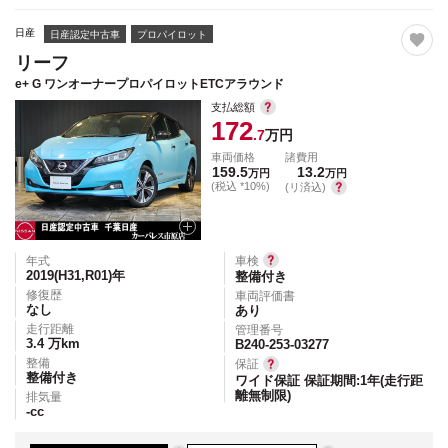
日産
日産認定中古車
プロパイロット
リーフ
e+ G ワンオーナープロパイロットETCアラウンド
支払総額
172
.7
万円
車両価格
諸費用
159.5
13.2
万円
万円
(税込 *10%)
(リ済込)
年式
車検
2019(H31,R01)
年
整備付き
修復歴
車両評価書
なし
あり
走行距離
管理番号
3.4
万km
B240-253-03277
整備
保証
整備付き
ワイド保証 保証期間:1年(走行距
離無制限)
排気量
-
cc