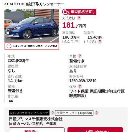
e+ AUTECH 当社下取りワンオーナー
車両価格見直し
支払総額
181
.7
万円
車両価格
諸費用
166.3
15.4
万円
万円
(税込 *10%)
(リ済込)
年式
車検
2021(R03)
年
整備付き
修復歴
車両評価書
なし
あり
走行距離
管理番号
4.1
万km
1250-039-12810
整備
保証
整備付き
ワイド保証 保証期間:1年(走行距
離無制限)
排気量
-
cc
NISSANクオリティショップ
据置払クレジット取扱店舗
日産プリンス千葉販売株式会社
日産カーパレス柏店
千葉県
販売店に
お問い合わせ・