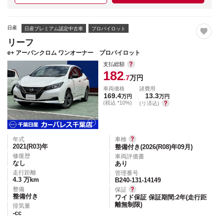
日産
日産プレミアム認定中古車
プロパイロット
リーフ
e+ アーバンクロム ワンオーナー プロパイロット
支払総額
182
.7
万円
車両価格
諸費用
169.4
13.3
万円
万円
(税込 *10%)
(リ済込)
年式
車検
2021(R03)
年
整備付き(2026(R08)年09月)
修復歴
車両評価書
なし
あり
走行距離
管理番号
4.3
万km
B240-131-14149
整備
保証
整備付き
ワイド保証 保証期間:2年(走行距
離無制限)
排気量
-
cc