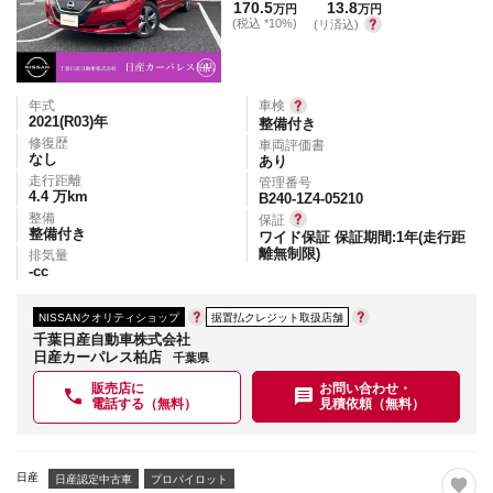
170.5
13.8
万円
万円
(税込 *10%)
(リ済込)
年式
車検
2021(R03)
年
整備付き
修復歴
車両評価書
なし
あり
走行距離
管理番号
4.4
万km
B240-1Z4-05210
整備
保証
整備付き
ワイド保証 保証期間:1年(走行距
離無制限)
排気量
-
cc
NISSANクオリティショップ
据置払クレジット取扱店舗
千葉日産自動車株式会社
日産カーパレス柏店
千葉県
販売店に
お問い合わせ・
電話する（無料）
見積依頼（無料）
日産
日産認定中古車
プロパイロット