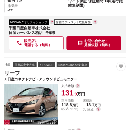
整備付き
ワイド保証 保証期間:1年(走行距
離無制限)
排気量
-
cc
NISSANクオリティショップ
据置払クレジット取扱店舗
千葉日産自動車株式会社
日産カーパレス柏店
千葉県
販売店に
お問い合わせ・
電話する（無料）
見積依頼（無料）
日産
日産認定中古車
e-POWER
NissanConnect対象車
リーフ
X 日産コネクトナビ・アラウンドビュモニター
支払総額
131
.9
万円
車両価格
諸費用
118.8
13.1
万円
万円
(税込 *10%)
(リ済込)