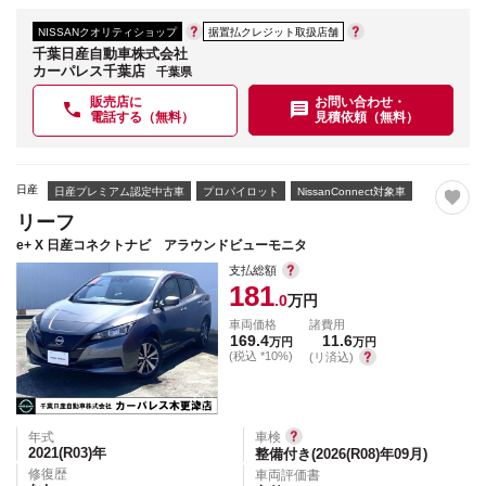
NISSANクオリティショップ
据置払クレジット取扱店舗
千葉日産自動車株式会社
カーパレス千葉店
千葉県
販売店に
お問い合わせ・
電話する（無料）
見積依頼（無料）
日産
日産プレミアム認定中古車
プロパイロット
NissanConnect対象車
リーフ
e+ X 日産コネクトナビ アラウンドビューモニタ
支払総額
181
.0
万円
車両価格
諸費用
169.4
11.6
万円
万円
(税込 *10%)
(リ済込)
年式
車検
2021(R03)
年
整備付き(2026(R08)年09月)
修復歴
車両評価書