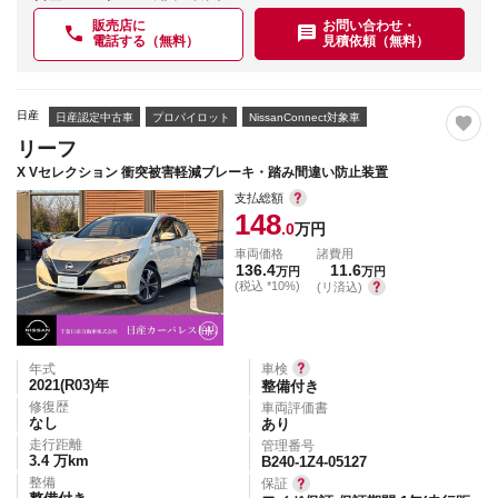
販売店に
お問い合わせ・
電話する（無料）
見積依頼（無料）
日産
日産認定中古車
プロパイロット
NissanConnect対象車
リーフ
X Vセレクション 衝突被害軽減ブレーキ・踏み間違い防止装置
支払総額
148
.0
万円
車両価格
諸費用
136.4
11.6
万円
万円
(税込 *10%)
(リ済込)
年式
車検
2021(R03)
年
整備付き
修復歴
車両評価書
なし
あり
走行距離
管理番号
3.4
万km
B240-1Z4-05127
整備
保証