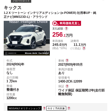
プロパイロット
キックス
1.2 X ツートーン インテリアエディション (e-POWER) 社用車UP・純
正ナビ(MM323D-L)・アラウンド
車両価格見直し
支払総額
256
.1
万円
車両価格
諸費用
245.0
11.1
万円
万円
(税込 *10%)
(リ済込)
年式
車検
2024(R06)
年
2027(R09)年09月
修復歴
車両評価書
なし
あり
走行距離
管理番号
1
万km
1400-2CK-12099
整備
保証
整備付き
ワイド保証 保証期間:2年(走行距
離無制限)
排気量
1200
cc
NISSANクオリティショップ
今すぐ予約対象