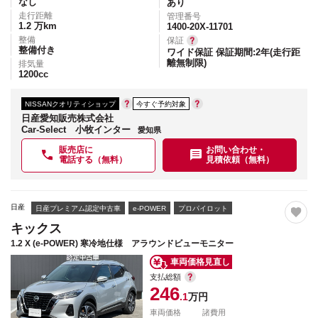
なし
あり
走行距離
管理番号
1.2
万km
1400-20X-11701
整備
保証
整備付き
ワイド保証 保証期間:2年(走行距
離無制限)
排気量
1200
cc
NISSANクオリティショップ
今すぐ予約対象
日産愛知販売株式会社
Car-Select 小牧インター
愛知県
販売店に
お問い合わせ・
電話する（無料）
見積依頼（無料）
日産
日産プレミアム認定中古車
e-POWER
プロパイロット
キックス
1.2 X (e-POWER) 寒冷地仕様 アラウンドビューモニター
車両価格見直し
支払総額
246
.1
万円
車両価格
諸費用