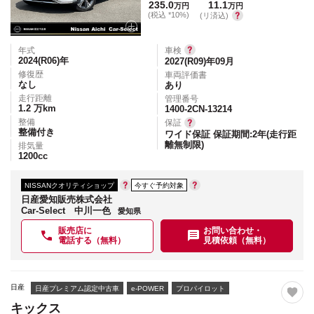
235.0
11.1
万円
万円
(税込 *10%)
(リ済込)
年式
車検
2024(R06)
年
2027(R09)年09月
修復歴
車両評価書
なし
あり
走行距離
管理番号
1.2
万km
1400-2CN-13214
整備
保証
整備付き
ワイド保証 保証期間:2年(走行距
離無制限)
排気量
1200
cc
NISSANクオリティショップ
今すぐ予約対象
日産愛知販売株式会社
Car-Select 中川一色
愛知県
販売店に
お問い合わせ・
電話する（無料）
見積依頼（無料）
日産
日産プレミアム認定中古車
e-POWER
プロパイロット
キックス