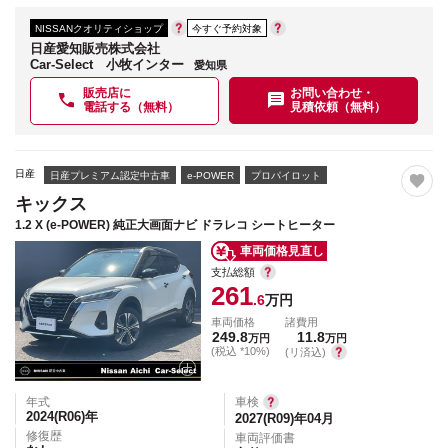
NISSANクオリティショップ
今すぐ予約対象
日産愛知販売株式会社
Car-Select 小牧インター
愛知県
販売店に
お問い合わせ・
電話する（無料）
見積依頼（無料）
日産
日産プレミアム認定中古車
e-POWER
プロパイロット
キックス
1.2 X (e-POWER) 純正大画面ナビ ドラレコ シートヒーター
車両価格見直し
支払総額
261
.6
万円
車両価格
諸費用
249.8
11.8
万円
万円
(税込 *10%)
(リ済込)
年式
車検
2024(R06)
年
2027(R09)年04月
修復歴
車両評価書