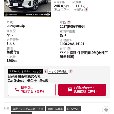
車両価格
諸費用
245.0
11.1
万円
万円
(税込 *10%)
(リ済込)
年式
車検
2024(R06)
年
2027(R09)年09月
修復歴
車両評価書
なし
あり
走行距離
管理番号
1
万km
1400-2AA-14121
整備
保証
整備付き
ワイド保証 保証期間:2年(走行距
離無制限)
排気量
1200
cc
NISSANクオリティショップ
今すぐ予約対象
日産愛知販売株式会社
Car-Select 長久手
愛知県
販売店に
お問い合わせ・
電話する（無料）
見積依頼（無料）
日産
日産プレミアム認定中古車
展示・試乗車
e-POWER