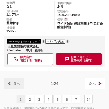
修復歴
車両評価書
なし
あり
走行距離
管理番号
1.1
万km
1400-20P-15088
整備
保証
整備付き
ワイド保証 保証期間:2年(走行距
離無制限)
排気量
1500
cc
NISSANクオリティショップ
今すぐ予約対象
日産愛知販売株式会社
Car-Select 中川
愛知県
販売店に
お問い合わせ・
電話する（無料）
見積依頼（無料）
1
/
24
前へ
次へ
1
2
3
4
5
6
7
24
...
※車両価格は、消費税10%の税込価格の表示です。(非課税車両を除く)