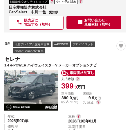
NISSANクオリティショップ
今すぐ予約対象
日産愛知販売株式会社
Car-Select 中川一色
愛知県
販売店に
お問い合わせ・
電話する（無料）
見積依頼（無料）
日産
日産プレミアム認定中古車
e-POWER
プロパイロット
NissanConnect対象車
セレナ
1.4 e-POWER ハイウェイスターV メーカーオプションナビ
車両価格見直し
支払総額
399
.9
万円
車両価格
諸費用
390.0
9.9
万円
万円
(税込 *10%)
(リ済込)
年式
車検
2025(R07)
年
2028(R10)年01月
修復歴
車両評価書