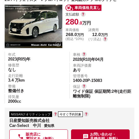
車両価格見直し
支払総額
280
.0
万円
車両価格
諸費用
268.0
12.0
万円
万円
(税込 *10%)
(リ済込)
年式
車検
2023(R05)
年
2028(R10)年04月
修復歴
車両評価書
なし
あり
走行距離
管理番号
3.4
万km
1400-20P-15083
整備
保証
整備付き
ワイド保証 保証期間:2年(走行距
離無制限)
排気量
2000
cc
NISSANクオリティショップ
今すぐ予約対象
日産愛知販売株式会社
Car-Select 中川
愛知県
販売店に
お問い合わせ・
電話する（無料）
見積依頼（無料）