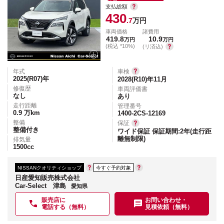
支払総額
430
.7
万円
車両価格
諸費用
419.8
10.9
万円
万円
(税込 *10%)
(リ済込)
年式
車検
2025(R07)
年
2028(R10)年11月
修復歴
車両評価書
なし
あり
走行距離
管理番号
0.9
万km
1400-2CS-12169
整備
保証
整備付き
ワイド保証 保証期間:2年(走行距
離無制限)
排気量
1500
cc
NISSANクオリティショップ
今すぐ予約対象
日産愛知販売株式会社
Car-Select 津島
愛知県
販売店に
お問い合わせ・
電話する（無料）
見積依頼（無料）