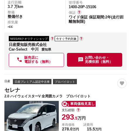
走行距離
管理番号
3.7
万km
1400-20P-15106
整備
保証
整備付き
ワイド保証 保証期間:2年(走行距
離無制限)
排気量
-
cc
NISSANクオリティショップ
今すぐ予約対象
日産愛知販売株式会社
Car-Select 中川
愛知県
販売店に
お問い合わせ・
電話する（無料）
見積依頼（無料）
日産
日産プレミアム認定中古車
プロパイロット
セレナ
2.0 ハイウェイスターV 全周囲カメラ プロパイロット
車両価格見直し
支払総額
293
.5
万円
車両価格
諸費用
278.0
15.5
万円
万円