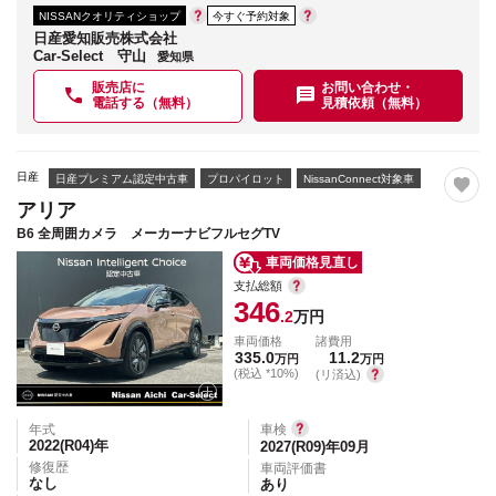
NISSANクオリティショップ
今すぐ予約対象
日産愛知販売株式会社
Car-Select 守山
愛知県
販売店に
お問い合わせ・
電話する（無料）
見積依頼（無料）
日産
日産プレミアム認定中古車
プロパイロット
NissanConnect対象車
アリア
B6 全周囲カメラ メーカーナビフルセグTV
車両価格見直し
支払総額
346
.2
万円
車両価格
諸費用
335.0
11.2
万円
万円
(税込 *10%)
(リ済込)
年式
車検
2022(R04)
年
2027(R09)年09月
修復歴
車両評価書
なし
あり