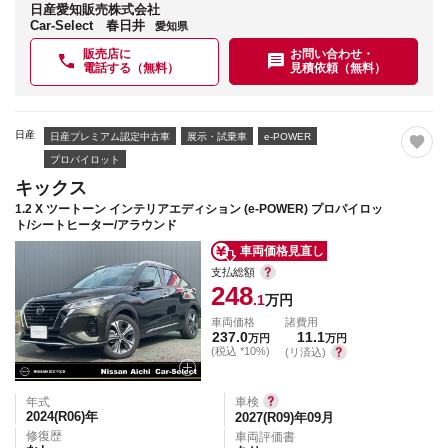
日産愛知販売株式会社
Car-Select 春日井
愛知県
販売店に
お問い合わせ・
電話する（無料）
見積依頼（無料）
日産
日産プレミアム認定中古車
展示・試乗車
e-POWER
プロパイロット
キックス
1.2 X ツートーン インテリアエディション (e-POWER) プロパイロッ
ト/シートヒーター/アラウンド
車両価格見直し
支払総額
248
.1
万円
車両価格
諸費用
237.0
11.1
万円
万円
(税込 *10%)
(リ済込)
年式
車検
2024(R06)
年
2027(R09)年09月
修復歴
車両評価書