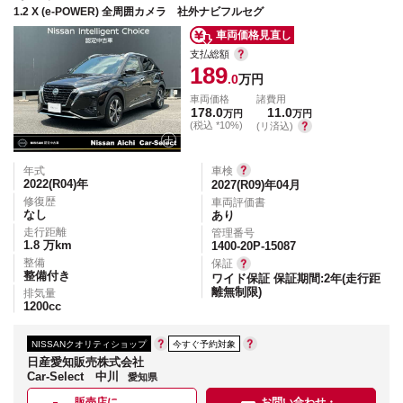
1.2 X (e-POWER) 全周囲カメラ 社外ナビフルセグ
車両価格見直し
支払総額
189
.0
万円
車両価格
諸費用
178.0
11.0
万円
万円
(税込 *10%)
(リ済込)
年式
車検
2022(R04)
年
2027(R09)年04月
修復歴
車両評価書
なし
あり
走行距離
管理番号
1.8
万km
1400-20P-15087
整備
保証
整備付き
ワイド保証 保証期間:2年(走行距
離無制限)
排気量
1200
cc
NISSANクオリティショップ
今すぐ予約対象
日産愛知販売株式会社
Car-Select 中川
愛知県
販売店に
お問い合わせ・