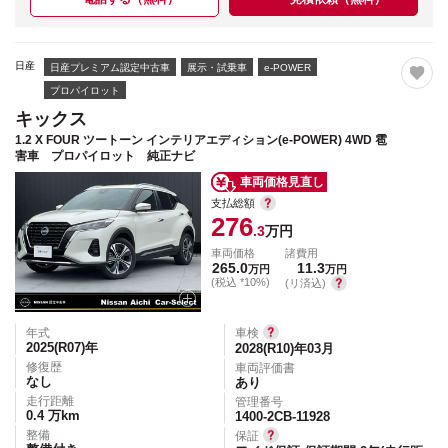
日産
日産プレミアム認定中古車
展示・試乗車
e-POWER
プロパイロット
キックス
1.2 X FOUR ツートーン インテリアエディション(e-POWER) 4WD 雹
害車 プロパイロット 純正ナビ
車両価格見直し
支払総額
276
.3
万円
車両価格
諸費用
265.0
11.3
万円
万円
(税込 *10%)
(リ済込)
年式
車検
2025(R07)
年
2028(R10)年03月
修復歴
車両評価書
なし
あり
走行距離
管理番号
0.4
万km
1400-2CB-11928
整備
保証