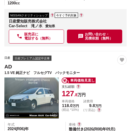
1200
cc
NISSANクオリティショップ
今すぐ予約対象
日産愛知販売株式会社
Car-Select 滝ノ水
愛知県
販売店に
お問い合わせ・
電話する（無料）
見積依頼（無料）
日産
日産プレミアム認定中古車
AD
1.5 VE 純正ナビ フルセグTV バックモニター
車両価格見直し
支払総額
127
.8
万円
車両価格
諸費用
118.0
9.8
万円
万円
(税込 *10%)
(リ済込)
年式
車検
2024(R06)
年
整備付き(2026(R08)年09月)