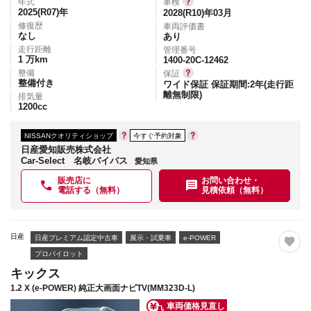
年式
車検
2025(R07)
年
2028(R10)年03月
修復歴
車両評価書
なし
あり
走行距離
管理番号
1
万km
1400-20C-12462
整備
保証
整備付き
ワイド保証 保証期間:2年(走行距
離無制限)
排気量
1200
cc
NISSANクオリティショップ
今すぐ予約対象
日産愛知販売株式会社
Car-Select 名岐バイパス
愛知県
販売店に
お問い合わせ・
電話する（無料）
見積依頼（無料）
日産
日産プレミアム認定中古車
展示・試乗車
e-POWER
プロパイロット
キックス
1.2 X (e-POWER) 純正大画面ナビTV(MM323D-L)
車両価格見直し