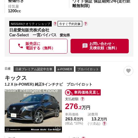
整備付き
ワイド保証 保証期間:2年(走行距
離無制限)
排気量
1200
cc
NISSANクオリティショップ
今すぐ予約対象
日産愛知販売株式会社
Car-Select 一宮バイパス
愛知県
販売店に
お問い合わせ・
電話する（無料）
見積依頼（無料）
日産
日産プレミアム認定中古車
e-POWER
プロパイロット
キックス
1.2 X (e-POWER) 純正9インチナビ プロパイロット
車両価格見直し
支払総額
276
.2
万円
車両価格
諸費用
263.0
13.2
万円
万円
(税込 *10%)
(リ済込)