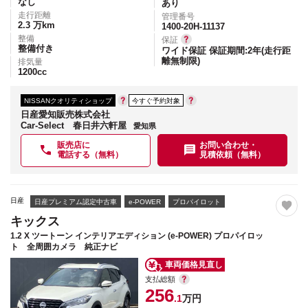
なし
あり
走行距離
管理番号
2.3
万km
1400-20H-11137
整備
保証
整備付き
ワイド保証 保証期間:2年(走行距
離無制限)
排気量
1200
cc
NISSANクオリティショップ
今すぐ予約対象
日産愛知販売株式会社
Car-Select 春日井六軒屋
愛知県
販売店に
お問い合わせ・
電話する（無料）
見積依頼（無料）
日産
日産プレミアム認定中古車
e-POWER
プロパイロット
キックス
1.2 X ツートーン インテリアエディション (e-POWER) プロパイロッ
ト 全周囲カメラ 純正ナビ
車両価格見直し
支払総額
256
.1
万円