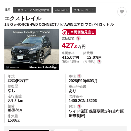
日産
日産プレミアム認定中古車
e-POWER
プロパイロット
エクストレイル
1.5 G e-4ORCE 4WD CONNECTナビ AWINエアロ プロパイロット ル
車両価格見直し
支払総額
427
.0
万円
車両価格
諸費用
415.0
12.0
万円
万円
(税込 *10%)
(リ済込)
年式
車検
2025(R07)
年
2028(R10)年03月
修復歴
車両評価書
なし
あり
走行距離
管理番号
0.4
万km
1400-2CN-13206
整備
保証
整備付き
ワイド保証 保証期間:2年(走行距
離無制限)
排気量
1500
cc