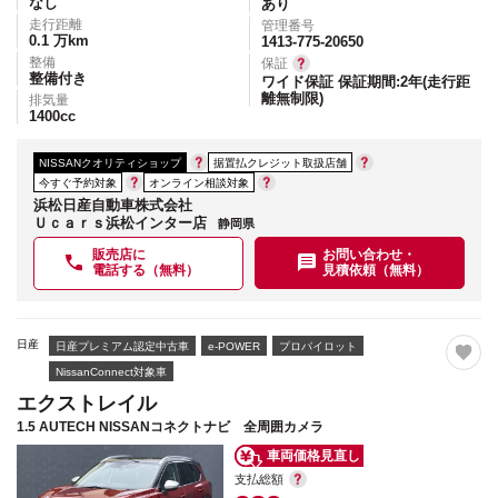
なし
あり
走行距離
管理番号
0.1
万km
1413-775-20650
整備
保証
整備付き
ワイド保証 保証期間:2年(走行距
離無制限)
排気量
1400
cc
NISSANクオリティショップ
据置払クレジット取扱店舗
今すぐ予約対象
オンライン相談対象
浜松日産自動車株式会社
Ｕｃａｒｓ浜松インター店
静岡県
販売店に
お問い合わせ・
電話する（無料）
見積依頼（無料）
日産
日産プレミアム認定中古車
e-POWER
プロパイロット
NissanConnect対象車
エクストレイル
1.5 AUTECH NISSANコネクトナビ 全周囲カメラ
車両価格見直し
支払総額