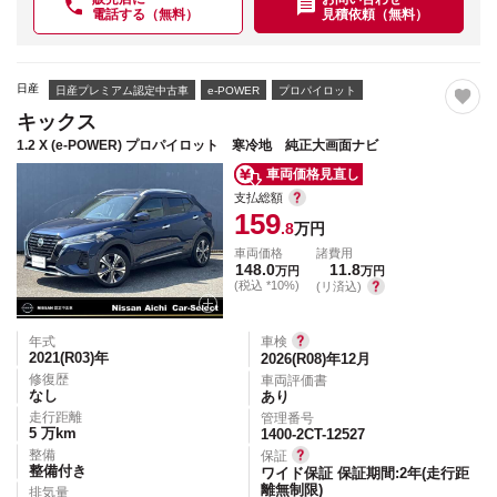
電話する（無料）
見積依頼（無料）
日産
日産プレミアム認定中古車
e-POWER
プロパイロット
キックス
1.2 X (e-POWER) プロパイロット 寒冷地 純正大画面ナビ
車両価格見直し
支払総額
159
.8
万円
車両価格
諸費用
148.0
11.8
万円
万円
(税込 *10%)
(リ済込)
年式
車検
2021(R03)
年
2026(R08)年12月
修復歴
車両評価書
なし
あり
走行距離
管理番号
5
万km
1400-2CT-12527
整備
保証
整備付き
ワイド保証 保証期間:2年(走行距
離無制限)
排気量