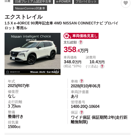
日産
日産プレミアム認定中古車
e-POWER
プロパイロット
NissanConnect対象車
エクストレイル
1.5 X e-4ORCE 90周年記念車 4WD NISSAN CONNECTナビ プロパイ
ロット 専用ル
車両価格見直し
支払総額
358
.4
万円
車両価格
諸費用
348.0
10.4
万円
万円
(税込 *10%)
(リ済込)
年式
車検
2025(R07)
年
2028(R10)年06月
修復歴
車両評価書
なし
あり
走行距離
管理番号
3
万km
1400-20Q-10604
整備
保証
整備付き
ワイド保証 保証期間:2年(走行距
離無制限)
排気量
1500
cc