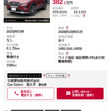
382
.1
万円
車両価格
諸費用
370.0
12.1
万円
万円
(税込 *10%)
(リ済込)
年式
車検
2025(R07)
年
2028(R10)年03月
修復歴
車両評価書
なし
あり
走行距離
管理番号
0.1
万km
1400-2AA-14050
整備
保証
整備付き
ワイド保証 保証期間:2年(走行距
離無制限)
排気量
1500
cc
NISSANクオリティショップ
今すぐ予約対象
日産愛知販売株式会社
Car-Select 長久手
愛知県
販売店に
お問い合わせ・
電話する（無料）
見積依頼（無料）