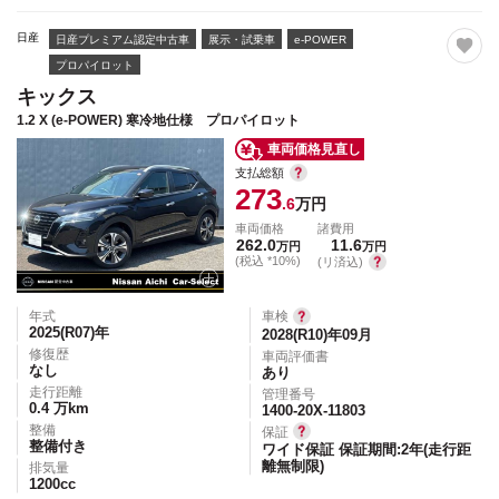
日産
日産プレミアム認定中古車
展示・試乗車
e-POWER
プロパイロット
キックス
1.2 X (e-POWER) 寒冷地仕様 プロパイロット
車両価格見直し
支払総額
273
.6
万円
車両価格
諸費用
262.0
11.6
万円
万円
(税込 *10%)
(リ済込)
年式
車検
2025(R07)
年
2028(R10)年09月
修復歴
車両評価書
なし
あり
走行距離
管理番号
0.4
万km
1400-20X-11803
整備
保証
整備付き
ワイド保証 保証期間:2年(走行距
離無制限)
排気量
1200
cc