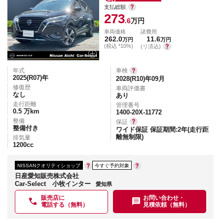
支払総額
273
.6
万円
車両価格
諸費用
262.0
11.6
万円
万円
(税込 *10%)
(リ済込)
年式
車検
2025(R07)
年
2028(R10)年09月
修復歴
車両評価書
なし
あり
走行距離
管理番号
0.5
万km
1400-20X-11772
整備
保証
整備付き
ワイド保証 保証期間:2年(走行距
離無制限)
排気量
1200
cc
NISSANクオリティショップ
今すぐ予約対象
日産愛知販売株式会社
Car-Select 小牧インター
愛知県
販売店に
お問い合わせ・
電話する（無料）
見積依頼（無料）