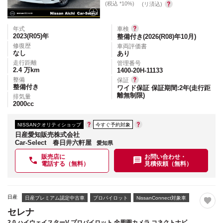
(税込 *10%)
(リ済込)
年式
車検
2023(R05)
年
整備付き(2026(R08)年10月)
修復歴
車両評価書
なし
あり
走行距離
管理番号
2.4
万km
1400-20H-11133
整備
保証
整備付き
ワイド保証 保証期間:2年(走行距
離無制限)
排気量
2000
cc
NISSANクオリティショップ
今すぐ予約対象
日産愛知販売株式会社
Car-Select 春日井六軒屋
愛知県
販売店に
お問い合わせ・
電話する（無料）
見積依頼（無料）
日産
日産プレミアム認定中古車
プロパイロット
NissanConnect対象車
セレナ
2.0 ハイウェイスターV プロパイロット 全周囲カメラ コネクトナビ