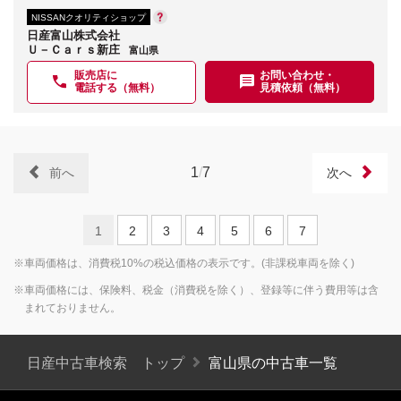
NISSANクオリティショップ
日産富山株式会社
Ｕ－Ｃａｒｓ新庄
富山県
販売店に
お問い合わせ・
電話する（無料）
見積依頼（無料）
1
/
7
前へ
次へ
1
2
3
4
5
6
7
※車両価格は、消費税10%の税込価格の表示です。(非課税車両を除く)
※車両価格には、保険料、税金（消費税を除く）、登録等に伴う費用等は含
まれておりません。
日産中古車検索 トップ
富山県の中古車一覧