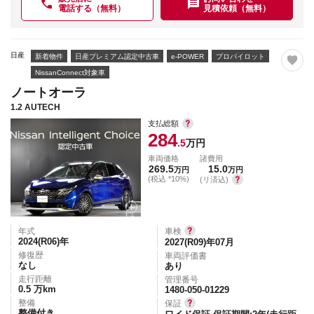
電話する（無料）
見積依頼（無料）
日産
新着物件
日産プレミアム認定中古車
e-POWER
プロパイロット
NissanConnect対象車
ノートオーラ
1.2 AUTECH
支払総額
284
.5
万円
車両価格
諸費用
269.5
15.0
万円
万円
(税込 *10%)
(リ済込)
年式
車検
2024(R06)
年
2027(R09)年07月
修復歴
車両評価書
なし
あり
走行距離
管理番号
0.5
万km
1480-050-01229
整備
保証
整備付き