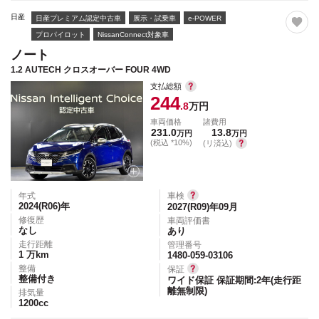
日産
日産プレミアム認定中古車
展示・試乗車
e-POWER
プロパイロット
NissanConnect対象車
ノート
1.2 AUTECH クロスオーバー FOUR 4WD
支払総額
244
.8
万円
車両価格
諸費用
231.0
13.8
万円
万円
(税込 *10%)
(リ済込)
年式
車検
2024(R06)
年
2027(R09)年09月
修復歴
車両評価書
なし
あり
走行距離
管理番号
1
万km
1480-059-03106
整備
保証
整備付き
ワイド保証 保証期間:2年(走行距
離無制限)
排気量
1200
cc