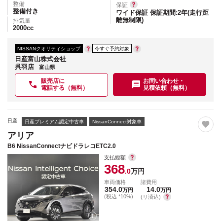
整備
保証
整備付き
ワイド保証 保証期間:2年(走行距
離無制限)
排気量
2000
cc
NISSANクオリティショップ
今すぐ予約対象
日産富山株式会社
呉羽店
富山県
販売店に
お問い合わせ・
電話する（無料）
見積依頼（無料）
日産
日産プレミアム認定中古車
NissanConnect対象車
アリア
B6 NissanConnectナビドラレコETC2.0
支払総額
368
.0
万円
車両価格
諸費用
354.0
14.0
万円
万円
(税込 *10%)
(リ済込)