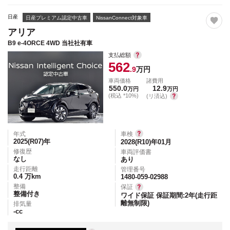
日産
日産プレミアム認定中古車
NissanConnect対象車
アリア
B9 e-4ORCE 4WD 当社社有車
支払総額
562
.9
万円
車両価格
諸費用
550.0
12.9
万円
万円
(税込 *10%)
(リ済込)
年式
車検
2025(R07)
年
2028(R10)年01月
修復歴
車両評価書
なし
あり
走行距離
管理番号
0.4
万km
1480-059-02988
整備
保証
整備付き
ワイド保証 保証期間:2年(走行距
離無制限)
排気量
-
cc