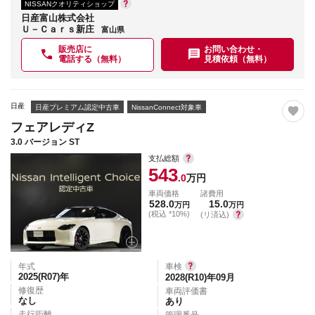
NISSANクオリティショップ
日産富山株式会社
Ｕ－Ｃａｒｓ新庄
富山県
販売店に
お問い合わせ・
電話する（無料）
見積依頼（無料）
日産
日産プレミアム認定中古車
NissanConnect対象車
フェアレディZ
3.0 バージョン ST
支払総額
543
.0
万円
車両価格
諸費用
528.0
15.0
万円
万円
(税込 *10%)
(リ済込)
年式
車検
2025(R07)
年
2028(R10)年09月
修復歴
車両評価書
なし
あり
走行距離