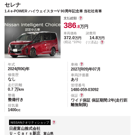
セレナ
1.4 e-POWER ハイウェイスターV 90周年記念車 当社社有車
支払総額
386
.8
万円
車両価格
諸費用
372.0
14.8
万円
万円
(税込 *10%)
(リ済込)
年式
車検
2024(R06)
年
2027(R09)年07月
修復歴
車両評価書
なし
あり
走行距離
管理番号
0.7
万km
1480-059-03092
整備
保証
整備付き
ワイド保証 保証期間:2年(走行距
離無制限)
排気量
1400
cc
NISSANクオリティショップ
日産富山株式会社
Ｕ－Ｃａｒｓ新庄
富山県