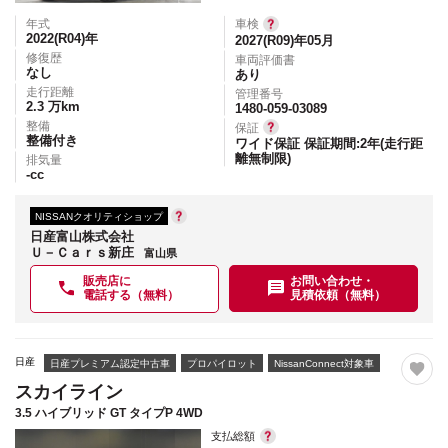
年式
車検
2022(R04)
年
2027(R09)年05月
修復歴
車両評価書
なし
あり
走行距離
管理番号
2.3
万km
1480-059-03089
整備
保証
整備付き
ワイド保証 保証期間:2年(走行距
離無制限)
排気量
-
cc
NISSANクオリティショップ
日産富山株式会社
Ｕ－Ｃａｒｓ新庄
富山県
販売店に
お問い合わせ・
電話する（無料）
見積依頼（無料）
日産
日産プレミアム認定中古車
プロパイロット
NissanConnect対象車
スカイライン
3.5 ハイブリッド GT タイプP 4WD
支払総額