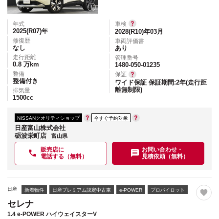
年式
車検
2025(R07)
年
2028(R10)年03月
修復歴
車両評価書
なし
あり
走行距離
管理番号
0.8
万km
1480-050-01235
整備
保証
整備付き
ワイド保証 保証期間:2年(走行距
離無制限)
排気量
1500
cc
NISSANクオリティショップ
今すぐ予約対象
日産富山株式会社
砺波栄町店
富山県
販売店に
お問い合わせ・
電話する（無料）
見積依頼（無料）
日産
新着物件
日産プレミアム認定中古車
e-POWER
プロパイロット
セレナ
1.4 e-POWER ハイウェイスターV