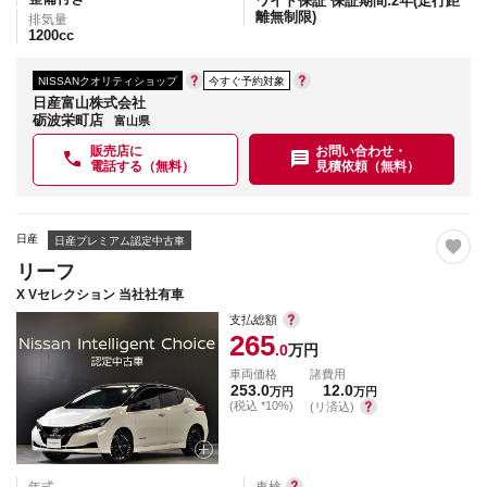
ワイド保証 保証期間:2年(走行距
離無制限)
排気量
1200
cc
NISSANクオリティショップ
今すぐ予約対象
日産富山株式会社
砺波栄町店
富山県
販売店に
お問い合わせ・
電話する（無料）
見積依頼（無料）
日産
日産プレミアム認定中古車
リーフ
X Vセレクション 当社社有車
支払総額
265
.0
万円
車両価格
諸費用
253.0
12.0
万円
万円
(税込 *10%)
(リ済込)
年式
車検