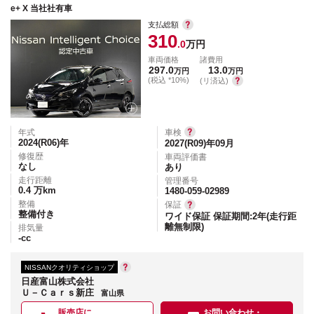
e+ X 当社社有車
支払総額
310
.0
万円
車両価格
諸費用
297.0
13.0
万円
万円
(税込 *10%)
(リ済込)
年式
車検
2024(R06)
年
2027(R09)年09月
修復歴
車両評価書
なし
あり
走行距離
管理番号
0.4
万km
1480-059-02989
整備
保証
整備付き
ワイド保証 保証期間:2年(走行距
離無制限)
排気量
-
cc
NISSANクオリティショップ
日産富山株式会社
Ｕ－Ｃａｒｓ新庄
富山県
販売店に
お問い合わせ・