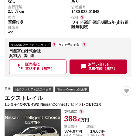
なし
あり
走行距離
管理番号
2.5
万km
1480-022-01648
整備
保証
整備付き
ワイド保証 保証期間:2年(走行距
離無制限)
排気量
-
cc
NISSANクオリティショップ
今すぐ予約対象
日産富山株式会社
呉羽店
富山県
販売店に
お問い合わせ・
電話する（無料）
見積依頼（無料）
日産
日産プレミアム認定中古車
NissanConnect対象車
エクストレイル
1.5 G e-4ORCE 4WD NissanConnectナビドラレコETC2.0
支払総額
388
.0
万円
車両価格
諸費用
374.0
14.0
万円
万円
(税込 *10%)
(リ済込)