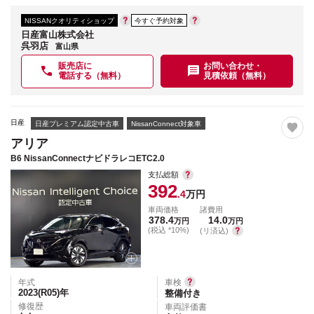
NISSANクオリティショップ
今すぐ予約対象
日産富山株式会社
呉羽店
富山県
販売店に
お問い合わせ・
電話する（無料）
見積依頼（無料）
日産
日産プレミアム認定中古車
NissanConnect対象車
アリア
B6 NissanConnectナビドラレコETC2.0
支払総額
392
.4
万円
車両価格
諸費用
378.4
14.0
万円
万円
(税込 *10%)
(リ済込)
年式
車検
2023(R05)
年
整備付き
修復歴
車両評価書