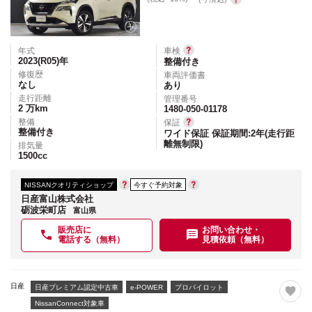
年式
車検
2023(R05)
年
整備付き
修復歴
車両評価書
なし
あり
走行距離
管理番号
2
万km
1480-050-01178
整備
保証
整備付き
ワイド保証 保証期間:2年(走行距
離無制限)
排気量
1500
cc
NISSANクオリティショップ
今すぐ予約対象
日産富山株式会社
砺波栄町店
富山県
販売店に
お問い合わせ・
電話する（無料）
見積依頼（無料）
日産
日産プレミアム認定中古車
e-POWER
プロパイロット
NissanConnect対象車