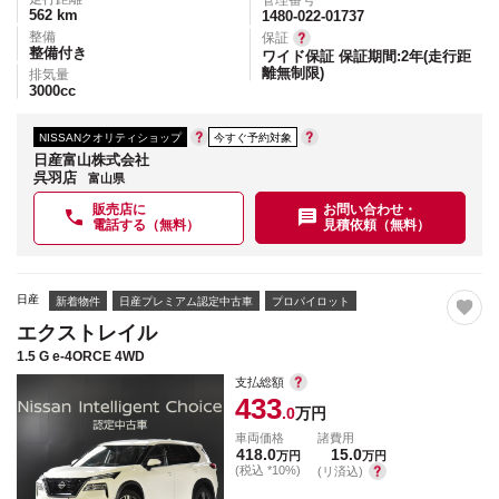
管理番号
562
km
1480-022-01737
整備
保証
整備付き
ワイド保証 保証期間:2年(走行距
離無制限)
排気量
3000
cc
NISSANクオリティショップ
今すぐ予約対象
日産富山株式会社
呉羽店
富山県
販売店に
お問い合わせ・
電話する（無料）
見積依頼（無料）
日産
新着物件
日産プレミアム認定中古車
プロパイロット
エクストレイル
1.5 G e-4ORCE 4WD
支払総額
433
.0
万円
車両価格
諸費用
418.0
15.0
万円
万円
(税込 *10%)
(リ済込)