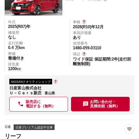
年式
車検
2025(R07)
年
2028(R10)年12月
修復歴
車両評価書
なし
あり
走行距離
管理番号
0.4
万km
1480-059-03110
整備
保証
整備付き
ワイド保証 保証期間:2年(走行距
離無制限)
排気量
1200
cc
NISSANクオリティショップ
日産富山株式会社
Ｕ－Ｃａｒｓ新庄
富山県
販売店に
お問い合わせ・
電話する（無料）
見積依頼（無料）
日産
日産プレミアム認定中古車
リーフ