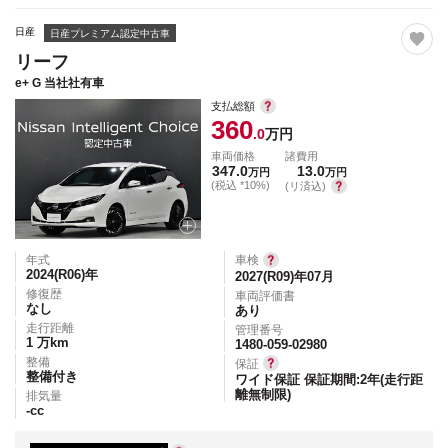
日産
日産プレミアム認定中古車
リーフ
e+ G 当社社有車
支払総額
360
.0
万円
車両価格
諸費用
347.0
13.0
万円
万円
(税込 *10%)
(リ済込)
年式
車検
2024(R06)
年
2027(R09)年07月
修復歴
車両評価書
なし
あり
走行距離
管理番号
1
万km
1480-059-02980
整備
保証
整備付き
ワイド保証 保証期間:2年(走行距
離無制限)
排気量
-
cc