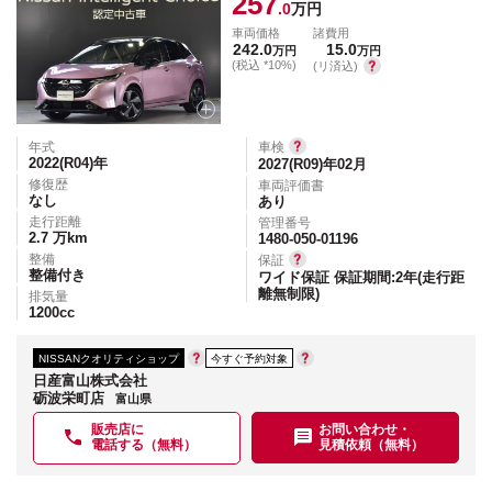
257
.0
万円
車両価格
諸費用
242.0
15.0
万円
万円
(税込 *10%)
(リ済込)
年式
車検
2022(R04)
年
2027(R09)年02月
修復歴
車両評価書
なし
あり
走行距離
管理番号
2.7
万km
1480-050-01196
整備
保証
整備付き
ワイド保証 保証期間:2年(走行距
離無制限)
排気量
1200
cc
NISSANクオリティショップ
今すぐ予約対象
日産富山株式会社
砺波栄町店
富山県
販売店に
お問い合わせ・
電話する（無料）
見積依頼（無料）