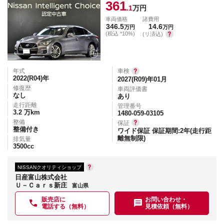
361
.1
万円
車両価格
諸費用
346.5
14.6
万円
万円
(税込 *10%)
(リ済込)
年式
車検
2022(R04)
年
2027(R09)年01月
修復歴
車両評価書
なし
あり
走行距離
管理番号
3.2
万km
1480-059-03105
整備
保証
整備付き
ワイド保証 保証期間:2年(走行距
離無制限)
排気量
3500
cc
NISSANクオリティショップ
日産富山株式会社
Ｕ－Ｃａｒｓ新庄
富山県
販売店に
お問い合わせ・
電話する（無料）
見積依頼（無料）