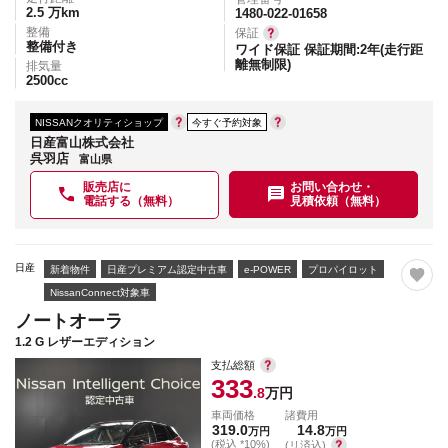
2.5
万km
1480-022-01658
整備
保証
整備付き
ワイド保証 保証期間:2年(走行距
離無制限)
排気量
2500
cc
NISSANクオリティショップ
今すぐ予約対象
日産富山株式会社
呉羽店
富山県
販売店に
お問い合わせ・
電話する（無料）
見積依頼（無料）
日産
新着物件
日産プレミアム認定中古車
e-POWER
プロパイロット
NissanConnect対象車
ノートオーラ
1.2 G レザーエディション
支払総額
333
.8
万円
車両価格
諸費用
319.0
14.8
万円
万円
(税込 *10%)
(リ済込)