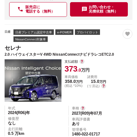
販売店に
お問い合わせ・
電話する（無料）
見積依頼（無料）
日産
日産プレミアム認定中古車
e-POWER
プロパイロット
NissanConnect対象車
セレナ
2.0 ハイウェイスターV 4WD NissanConnectナビドラレコETC2.0
支払総額
373
.0
万円
車両価格
諸費用
358.0
15.0
万円
万円
(税込 *10%)
(リ済込)
年式
車検
2024(R06)
年
2027(R09)年07月
修復歴
車両評価書
なし
あり
走行距離
管理番号
0.5
万km
1480-022-01717