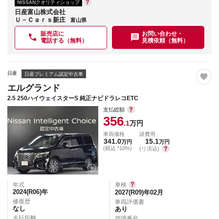
NISSANクオリティショップ
日産富山株式会社
Ｕ－Ｃａｒｓ新庄
富山県
販売店に
お問い合わせ・
電話する（無料）
見積依頼（無料）
日産
日産プレミアム認定中古車
エルグランド
2.5 250ハイウェイスターS 純正ナビドラレコETC
支払総額
356
.1
万円
車両価格
諸費用
341.0
15.1
万円
万円
(税込 *10%)
(リ済込)
年式
車検
2024(R06)
年
2027(R09)年02月
修復歴
車両評価書
なし
あり
走行距離
管理番号