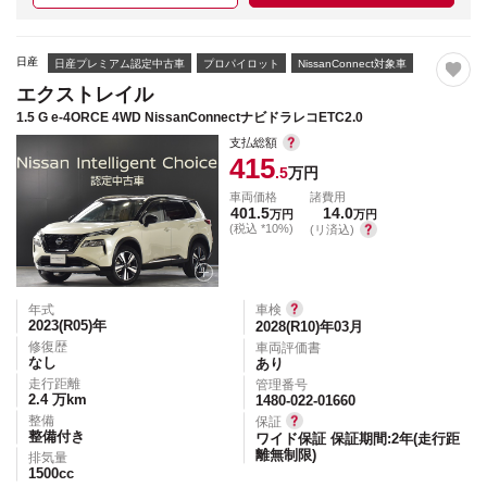
日産
日産プレミアム認定中古車
プロパイロット
NissanConnect対象車
エクストレイル
1.5 G e-4ORCE 4WD NissanConnectナビドラレコETC2.0
支払総額
415
.5
万円
車両価格
諸費用
401.5
14.0
万円
万円
(税込 *10%)
(リ済込)
年式
車検
2023(R05)
年
2028(R10)年03月
修復歴
車両評価書
なし
あり
走行距離
管理番号
2.4
万km
1480-022-01660
整備
保証
整備付き
ワイド保証 保証期間:2年(走行距
離無制限)
排気量
1500
cc