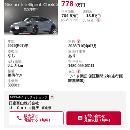
778
.0
万円
車両価格
諸費用
764.5
13.5
万円
万円
(税込 *10%)
(リ済込)
年式
車検
2025(R07)
年
2028(R10)年03月
修復歴
車両評価書
なし
あり
走行距離
管理番号
0.1
万km
1480-059-03111
整備
保証
整備付き
ワイド保証 保証期間:2年(走行距
離無制限)
排気量
3000
cc
NISSANクオリティショップ
日産富山株式会社
Ｕ－Ｃａｒｓ新庄
富山県
販売店に
お問い合わせ・
電話する（無料）
見積依頼（無料）