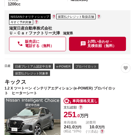
1200
cc
NISSANクオリティショップ
据置払クレジット取扱店舗
今すぐ予約対象
滋賀日産自動車株式会社
Ｕ－Ｃａｒファクトリー大津
滋賀県
販売店に
お問い合わせ・
電話する（無料）
見積依頼（無料）
日産
日産プレミアム認定中古車
e-POWER
プロパイロット
据置払クレジット対象車
キックス
1.2 X ツートーン インテリアエディション (e-POWER) プロパイロッ
ト ヒーターシート
車両価格見直し
支払総額
251
.0
万円
車両価格
諸費用
241.0
10.0
万円
万円
(税込 *10%)
(リ済込)