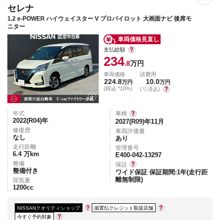
セレナ
1.2 e-POWER ハイウェイスター V プロパイロット 大画面ナビ 後席モ
ニター
車両価格見直し
支払総額
234
.8
万円
車両価格
諸費用
224.8
10.0
万円
万円
(税込 *10%)
(リ済込)
年式
車検
2022(R04)
年
2027(R09)年11月
修復歴
車両評価書
なし
あり
走行距離
管理番号
6.4
万km
E400-042-13297
整備
保証
整備付き
ワイド保証 保証期間:1年(走行距
離無制限)
排気量
1200
cc
NISSANクオリティショップ
据置払クレジット取扱店舗
今すぐ予約対象