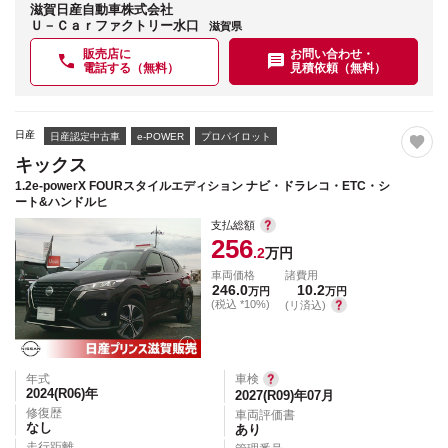
滋賀日産自動車株式会社
Ｕ－Ｃａｒファクトリー水口
滋賀県
販売店に
お問い合わせ・
電話する（無料）
見積依頼（無料）
日産
日産認定中古車
e-POWER
プロパイロット
キックス
1.2e-powerX FOURスタイルエディション ナビ・ドラレコ・ETC・シ
ート&ハンドルヒ
支払総額
256
.2
万円
車両価格
諸費用
246.0
10.2
万円
万円
(税込 *10%)
(リ済込)
年式
車検
2024(R06)
年
2027(R09)年07月
修復歴
車両評価書
なし
あり
走行距離