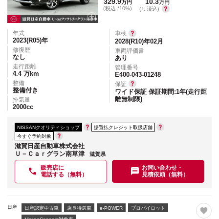
329.9
10.3
万円
万円
(税込 *10%)
(リ済込)
年式
車検
2023(R05)
年
2028(R10)年02月
修復歴
車両評価書
なし
あり
走行距離
管理番号
4.4
万km
E400-043-01248
整備
保証
整備付き
ワイド保証 保証期間:1年(走行距
離無制限)
排気量
2000
cc
NISSANクオリティショップ
据置払クレジット取扱店舗
今すぐ予約対象
滋賀日産自動車株式会社
Ｕ－Ｃａｒグラン南草津
滋賀県
販売店に
お問い合わせ・
電話する（無料）
見積依頼（無料）
日産
日産認定中古車
店長特選車
e-POWER
プロパイロット