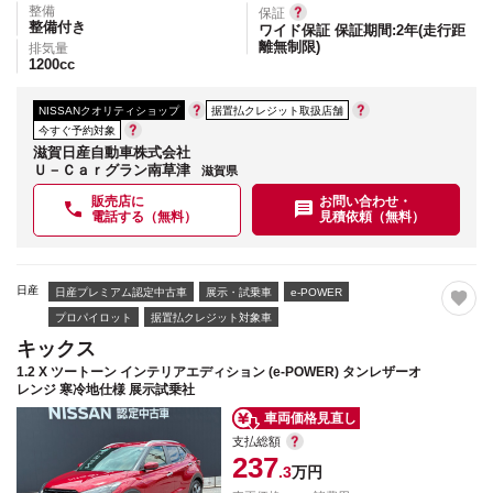
整備
保証
整備付き
ワイド保証 保証期間:2年(走行距
離無制限)
排気量
1200
cc
NISSANクオリティショップ
据置払クレジット取扱店舗
今すぐ予約対象
滋賀日産自動車株式会社
Ｕ－Ｃａｒグラン南草津
滋賀県
販売店に
お問い合わせ・
電話する（無料）
見積依頼（無料）
日産
日産プレミアム認定中古車
展示・試乗車
e-POWER
プロパイロット
据置払クレジット対象車
キックス
1.2 X ツートーン インテリアエディション (e-POWER) タンレザーオ
レンジ 寒冷地仕様 展示試乗社
車両価格見直し
支払総額
237
.3
万円