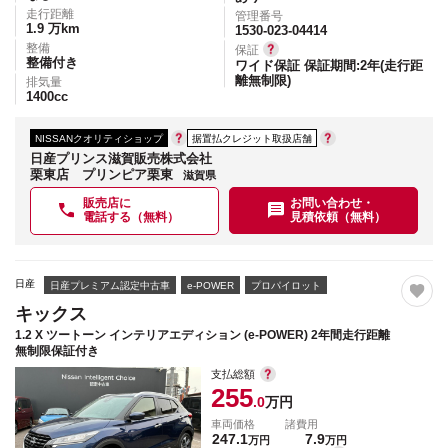
走行距離
管理番号
1.9
万km
1530-023-04414
整備
保証
整備付き
ワイド保証 保証期間:2年(走行距
離無制限)
排気量
1400
cc
NISSANクオリティショップ
据置払クレジット取扱店舗
日産プリンス滋賀販売株式会社
栗東店 プリンピア栗東
滋賀県
販売店に
お問い合わせ・
電話する（無料）
見積依頼（無料）
日産
日産プレミアム認定中古車
e-POWER
プロパイロット
キックス
1.2 X ツートーン インテリアエディション (e-POWER) 2年間走行距離
無制限保証付き
支払総額
255
.0
万円
車両価格
諸費用
247.1
7.9
万円
万円