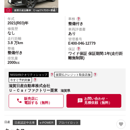
年式
車検
2021(R03)
年
整備付き
修復歴
車両評価書
なし
あり
走行距離
管理番号
3.8
万km
E400-046-12779
整備
保証
整備付き
ワイド保証 保証期間:1年(走行距
離無制限)
排気量
2000
cc
NISSANクオリティショップ
据置払クレジット取扱店舗
今すぐ予約対象
滋賀日産自動車株式会社
Ｕ－Ｃａｒファクトリー栗東
滋賀県
販売店に
お問い合わせ・
電話する（無料）
見積依頼（無料）
日産
日産認定中古車
e-POWER
プロパイロット