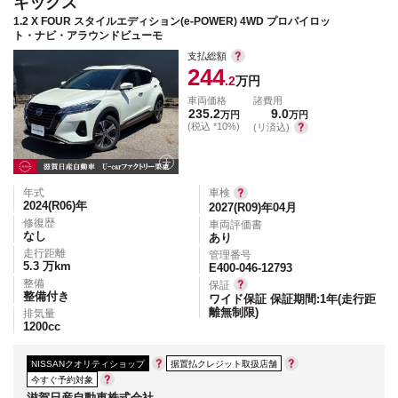
キックス
1.2 X FOUR スタイルエディション(e-POWER) 4WD プロパイロッ
ト・ナビ・アラウンドビューモ
支払総額
244
.2
万円
車両価格
諸費用
235.2
9.0
万円
万円
(税込 *10%)
(リ済込)
年式
車検
2024(R06)
年
2027(R09)年04月
修復歴
車両評価書
なし
あり
走行距離
管理番号
5.3
万km
E400-046-12793
整備
保証
整備付き
ワイド保証 保証期間:1年(走行距
離無制限)
排気量
1200
cc
NISSANクオリティショップ
据置払クレジット取扱店舗
今すぐ予約対象
滋賀日産自動車株式会社