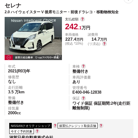
セレナ
2.0 ハイウェイスター V 後席モニター・前後ドラレコ・移動物検知全
支払総額
242
.1
万円
車両価格
諸費用
227.4
14.7
万円
万円
(税込 *10%)
(リ済込)
年式
車検
2021(R03)
年
整備付き
修復歴
車両評価書
なし
あり
走行距離
管理番号
3.5
万km
E400-046-12838
整備
保証
整備付き
ワイド保証 保証期間:2年(走行距
離無制限)
排気量
2000
cc
NISSANクオリティショップ
据置払クレジット取扱店舗
今すぐ予約対象
滋賀日産自動車株式会社