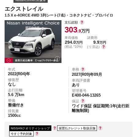
NissanConnect対象車
エクストレイル
1.5 X e-4ORCE 4WD 3列シート(7名)・コネクトナビ・プロパイロ
支払総額
303
.9
万円
車両価格
諸費用
294.0
9.9
万円
万円
(税込 *10%)
(リ済込)
年式
車検
2022(R04)
年
2027(R09)年09月
修復歴
車両評価書
なし
あり
走行距離
管理番号
5.6
万km
E400-044-13265
整備
保証
整備付き
ワイド保証 保証期間:1年(走行距
離無制限)
排気量
1500
cc
NISSANクオリティショップ
据置払クレジット取扱店舗
今すぐ予約対象