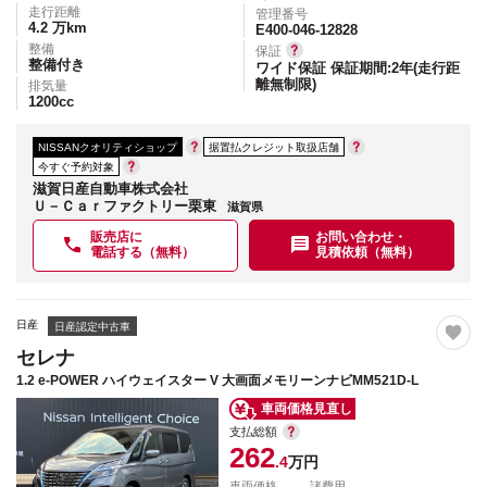
走行距離
管理番号
4.2
万km
E400-046-12828
整備
保証
整備付き
ワイド保証 保証期間:2年(走行距
離無制限)
排気量
1200
cc
NISSANクオリティショップ
据置払クレジット取扱店舗
今すぐ予約対象
滋賀日産自動車株式会社
Ｕ－Ｃａｒファクトリー栗東
滋賀県
販売店に
お問い合わせ・
電話する（無料）
見積依頼（無料）
日産
日産認定中古車
セレナ
1.2 e-POWER ハイウェイスター V 大画面メモリーンナビMM521D-L
車両価格見直し
支払総額
262
.4
万円
車両価格
諸費用