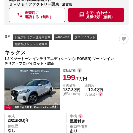
Ｕ－Ｃａｒファクトリー栗東
滋賀県
販売店に
お問い合わせ・
電話する（無料）
見積依頼（無料）
日産
日産プレミアム認定中古車
e-POWER
プロパイロット
据置払クレジット対象車
キックス
1.2 X ツートーン インテリアエディション (e-POWER) ツートンイン
テリア・プロパイロット・純正
支払総額
199
.7
万円
車両価格
諸費用
187.3
12.4
万円
万円
(税込 *10%)
(リ済込)
年式
車検
2021(R03)
年
整備付き
修復歴
車両評価書
なし
あり