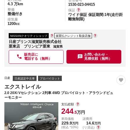
管理番号
4.3
万km
1530-023-04415
整備
保証
整備付き
ワイド保証 保証期間:1年(走行距
離無制限)
排気量
1200
cc
NISSANクオリティショップ
据置払クレジット取扱店舗
日産プリンス滋賀販売株式会社
栗東店 プリンピア栗東
滋賀県
販売店に
お問い合わせ・
電話する（無料）
見積依頼（無料）
日産
日産認定中古車
プロパイロット
エクストレイル
2.0 20Xi Vセレクション 2列車 4WD プロパイロット・アラウンドビュ
ーモニター
支払総額
244
.5
万円
車両価格
諸費用
229.9
14.6
万円
万円
(税込 *10%)
(リ済込)