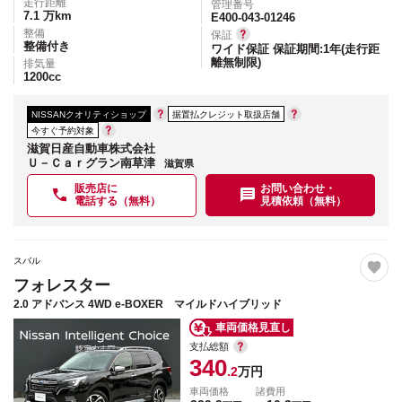
走行距離
管理番号
7.1
万km
E400-043-01246
整備
保証
整備付き
ワイド保証 保証期間:1年(走行距
離無制限)
排気量
1200
cc
NISSANクオリティショップ
据置払クレジット取扱店舗
今すぐ予約対象
滋賀日産自動車株式会社
Ｕ－Ｃａｒグラン南草津
滋賀県
販売店に
お問い合わせ・
電話する（無料）
見積依頼（無料）
スバル
フォレスター
2.0 アドバンス 4WD e-BOXER マイルドハイブリッド
車両価格見直し
支払総額
340
.2
万円
車両価格
諸費用