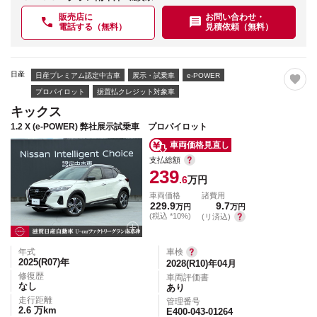
販売店に
お問い合わせ・
電話する（無料）
見積依頼（無料）
日産
日産プレミアム認定中古車
展示・試乗車
e-POWER
プロパイロット
据置払クレジット対象車
キックス
1.2 X (e-POWER) 弊社展示試乗車 プロパイロット
車両価格見直し
支払総額
239
.6
万円
車両価格
諸費用
229.9
9.7
万円
万円
(税込 *10%)
(リ済込)
年式
車検
2025(R07)
年
2028(R10)年04月
修復歴
車両評価書
なし
あり
走行距離
管理番号
2.6
万km
E400-043-01264