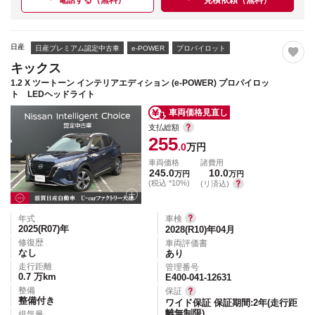
電話する（無料）
見積依頼（無料）
日産
日産プレミアム認定中古車
e-POWER
プロパイロット
キックス
1.2 X ツートーン インテリアエディション (e-POWER) プロパイロッ
ト LEDヘッドライト
車両価格見直し
支払総額
255
.0
万円
車両価格
諸費用
245.0
10.0
万円
万円
(税込 *10%)
(リ済込)
年式
車検
2025(R07)
年
2028(R10)年04月
修復歴
車両評価書
なし
あり
走行距離
管理番号
0.7
万km
E400-041-12631
整備
保証
整備付き
ワイド保証 保証期間:2年(走行距
離無制限)
排気量