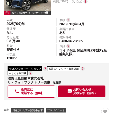
(税込 *10%)
(リ済込)
年式
車検
2025(R07)
年
2028(R10)年04月
修復歴
車両評価書
なし
あり
走行距離
管理番号
0.8
万km
E400-046-12805
整備
保証
整備付き
ワイド保証 保証期間:2年(走行距
離無制限)
排気量
1200
cc
NISSANクオリティショップ
据置払クレジット取扱店舗
今すぐ予約対象
滋賀日産自動車株式会社
Ｕ－Ｃａｒファクトリー栗東
滋賀県
販売店に
お問い合わせ・
電話する（無料）
見積依頼（無料）
日産
日産プレミアム認定中古車
プロパイロット