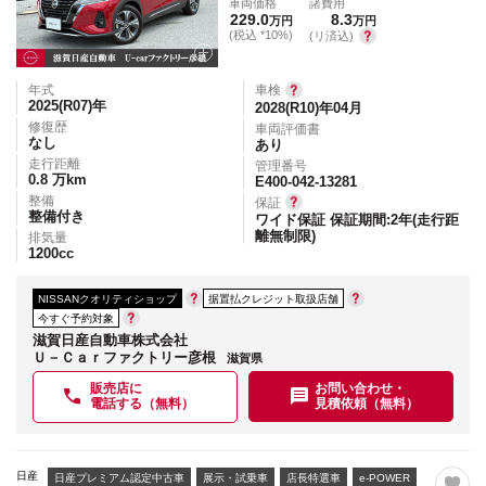
車両価格
諸費用
229.0
8.3
万円
万円
(税込 *10%)
(リ済込)
年式
車検
2025(R07)
年
2028(R10)年04月
修復歴
車両評価書
なし
あり
走行距離
管理番号
0.8
万km
E400-042-13281
整備
保証
整備付き
ワイド保証 保証期間:2年(走行距
離無制限)
排気量
1200
cc
NISSANクオリティショップ
据置払クレジット取扱店舗
今すぐ予約対象
滋賀日産自動車株式会社
Ｕ－Ｃａｒファクトリー彦根
滋賀県
販売店に
お問い合わせ・
電話する（無料）
見積依頼（無料）
日産
日産プレミアム認定中古車
展示・試乗車
店長特選車
e-POWER