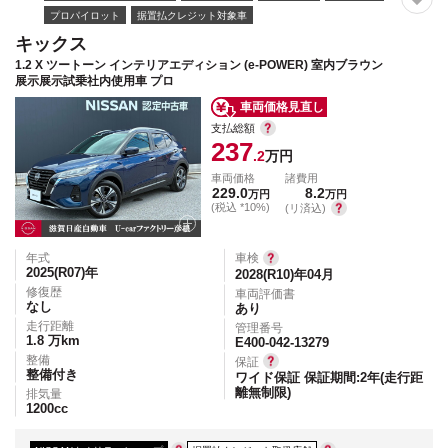
プロパイロット
据置払クレジット対象車
キックス
1.2 X ツートーン インテリアエディション (e-POWER) 室内ブラウン
展示展示試乗社内使用車 プロ
車両価格見直し
支払総額
237
.2
万円
車両価格
諸費用
229.0
8.2
万円
万円
(税込 *10%)
(リ済込)
年式
車検
2025(R07)
年
2028(R10)年04月
修復歴
車両評価書
なし
あり
走行距離
管理番号
1.8
万km
E400-042-13279
整備
保証
整備付き
ワイド保証 保証期間:2年(走行距
離無制限)
排気量
1200
cc