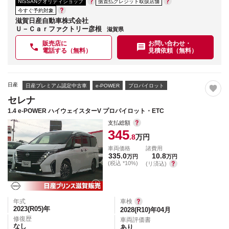
NISSANクオリティショップ
据置払クレジット取扱店舗
今すぐ予約対象
滋賀日産自動車株式会社
Ｕ－Ｃａｒファクトリー彦根
滋賀県
販売店に
お問い合わせ・
電話する（無料）
見積依頼（無料）
日産
日産プレミアム認定中古車
e-POWER
プロパイロット
セレナ
1.4 e-POWER ハイウェイスターV プロパイロット・ETC
支払総額
345
.8
万円
車両価格
諸費用
335.0
10.8
万円
万円
(税込 *10%)
(リ済込)
年式
車検
2023(R05)
年
2028(R10)年04月
修復歴
車両評価書
なし
あり