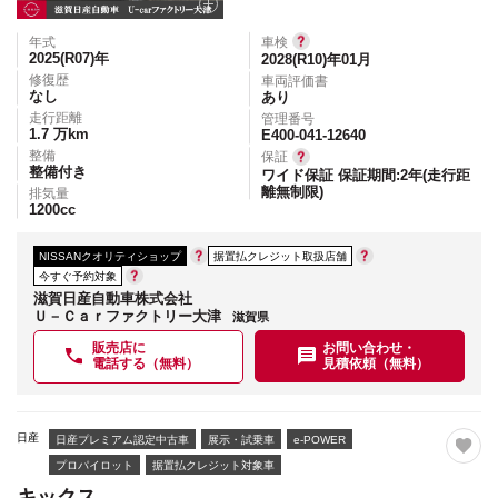
年式
車検
2025(R07)
年
2028(R10)年01月
修復歴
車両評価書
なし
あり
走行距離
管理番号
1.7
万km
E400-041-12640
整備
保証
整備付き
ワイド保証 保証期間:2年(走行距
離無制限)
排気量
1200
cc
NISSANクオリティショップ
据置払クレジット取扱店舗
今すぐ予約対象
滋賀日産自動車株式会社
Ｕ－Ｃａｒファクトリー大津
滋賀県
販売店に
お問い合わせ・
電話する（無料）
見積依頼（無料）
日産
日産プレミアム認定中古車
展示・試乗車
e-POWER
プロパイロット
据置払クレジット対象車
キックス