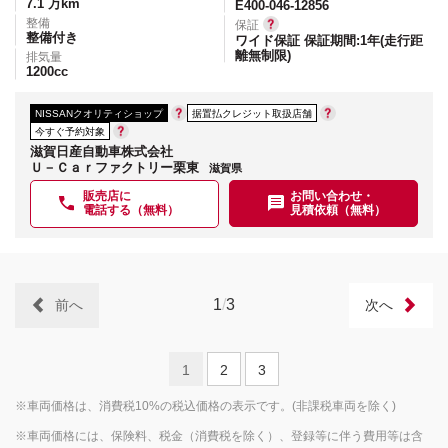
7.1
万km
E400-046-12856
整備
保証
整備付き
ワイド保証 保証期間:1年(走行距
離無制限)
排気量
1200
cc
NISSANクオリティショップ
据置払クレジット取扱店舗
今すぐ予約対象
滋賀日産自動車株式会社
Ｕ－Ｃａｒファクトリー栗東
滋賀県
販売店に
お問い合わせ・
電話する（無料）
見積依頼（無料）
1
/
3
前へ
次へ
1
2
3
※車両価格は、消費税10%の税込価格の表示です。(非課税車両を除く)
※車両価格には、保険料、税金（消費税を除く）、登録等に伴う費用等は含