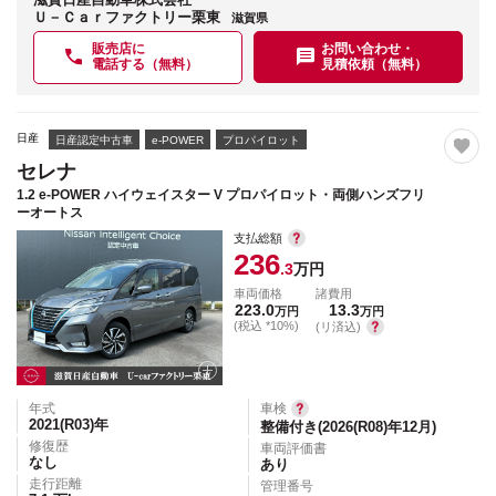
Ｕ－Ｃａｒファクトリー栗東
滋賀県
販売店に
お問い合わせ・
電話する（無料）
見積依頼（無料）
日産
日産認定中古車
e-POWER
プロパイロット
セレナ
1.2 e-POWER ハイウェイスター V プロパイロット・両側ハンズフリ
ーオートス
支払総額
236
.3
万円
車両価格
諸費用
223.0
13.3
万円
万円
(税込 *10%)
(リ済込)
年式
車検
2021(R03)
年
整備付き(2026(R08)年12月)
修復歴
車両評価書
なし
あり
走行距離
管理番号