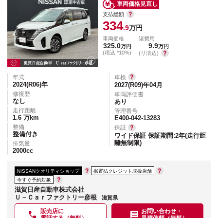
車両価格見直し
支払総額
334
.9
万円
車両価格
諸費用
325.0
9.9
万円
万円
(税込 *10%)
(リ済込)
年式
車検
2024(R06)
年
2027(R09)年04月
修復歴
車両評価書
なし
あり
走行距離
管理番号
1.6
万km
E400-042-13283
整備
保証
整備付き
ワイド保証 保証期間:2年(走行距
離無制限)
排気量
2000
cc
NISSANクオリティショップ
据置払クレジット取扱店舗
今すぐ予約対象
滋賀日産自動車株式会社
Ｕ－Ｃａｒファクトリー彦根
滋賀県
販売店に
お問い合わせ・