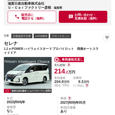
滋賀日産自動車株式会社
Ｕ－Ｃａｒファクトリー彦根
滋賀県
販売店に
お問い合わせ・
電話する（無料）
見積依頼（無料）
日産
日産認定中古車
e-POWER
プロパイロット
セレナ
1.2 e-POWER ハイウェイスター V プロパイロット 両側オートスラ
イドドア
車両価格見直し
支払総額
214
.2
万円
車両価格
諸費用
204.9
9.3
万円
万円
(税込 *10%)
(リ済込)
年式
車検
2022(R04)
年
2027(R09)年05月
修復歴
車両評価書
なし
あり