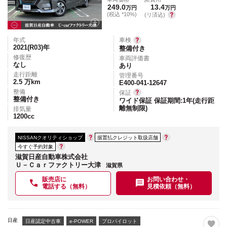
249.0
13.4
万円
万円
(税込 *10%)
(リ済込)
年式
車検
2021(R03)
年
整備付き
修復歴
車両評価書
なし
あり
走行距離
管理番号
2.5
万km
E400-041-12647
整備
保証
整備付き
ワイド保証 保証期間:1年(走行距
離無制限)
排気量
1200
cc
NISSANクオリティショップ
据置払クレジット取扱店舗
今すぐ予約対象
滋賀日産自動車株式会社
Ｕ－Ｃａｒファクトリー大津
滋賀県
販売店に
お問い合わせ・
電話する（無料）
見積依頼（無料）
日産
日産認定中古車
e-POWER
プロパイロット