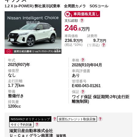
1.2 X (e-POWER) 弊社展示試乗車 全周囲カメラ SOSコール
車両価格見直し
支払総額
246
.6
万円
車両価格
諸費用
236.9
9.7
万円
万円
(税込 *10%)
(リ済込)
年式
車検
2025(R07)
年
2028(R10)年04月
修復歴
車両評価書
なし
あり
走行距離
管理番号
1.7
万km
E400-043-01261
整備
保証
整備付き
ワイド保証 保証期間:2年(走行距
離無制限)
排気量
1200
cc
NISSANクオリティショップ
据置払クレジット取扱店舗
今すぐ予約対象
滋賀日産自動車株式会社
Ｕ－Ｃａｒグラン南草津
滋賀県