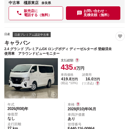
中古車 橿原東店
奈良県
販売店に
お問い合わせ・
電話する（無料）
見積依頼（無料）
日産
日産プレミアム認定中古車
キャラバン
2.4 グランド プレミアムGX ロングボディ ディーゼルターボ 登録済未
使用車 アラウンドビューモニター
支払総額
435
.8
万円
車両価格
諸費用
419.8
16.0
万円
万円
(税込 *10%)
(リ済込)
年式
車検
2026(R08)
年
2028(R10)年06月
修復歴
車両評価書
なし
あり
走行距離
管理番号
27
km
E440-116-00864