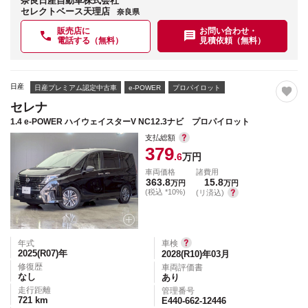
奈良日産自動車株式会社
セレクトベース天理店
奈良県
販売店に
お問い合わせ・
電話する（無料）
見積依頼（無料）
日産
日産プレミアム認定中古車
e-POWER
プロパイロット
セレナ
1.4 e-POWER ハイウェイスターV NC12.3ナビ プロパイロット
支払総額
379
.6
万円
車両価格
諸費用
363.8
15.8
万円
万円
(税込 *10%)
(リ済込)
年式
車検
2025(R07)
年
2028(R10)年03月
修復歴
車両評価書
なし
あり
走行距離
管理番号
721
km
E440-662-12446