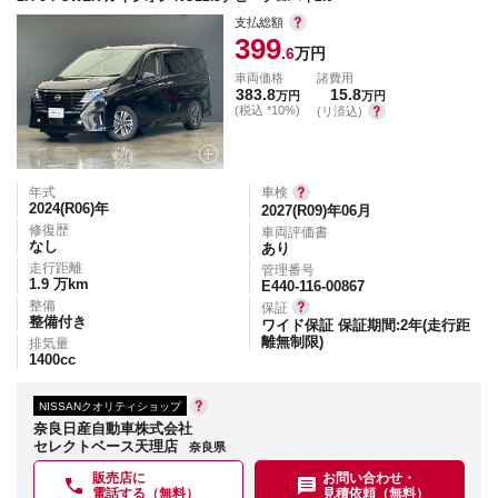
支払総額
399
.6
万円
車両価格
諸費用
383.8
15.8
万円
万円
(税込 *10%)
(リ済込)
年式
車検
2024(R06)
年
2027(R09)年06月
修復歴
車両評価書
なし
あり
走行距離
管理番号
1.9
万km
E440-116-00867
整備
保証
整備付き
ワイド保証 保証期間:2年(走行距
離無制限)
排気量
1400
cc
NISSANクオリティショップ
奈良日産自動車株式会社
セレクトベース天理店
奈良県
販売店に
お問い合わせ・
電話する（無料）
見積依頼（無料）