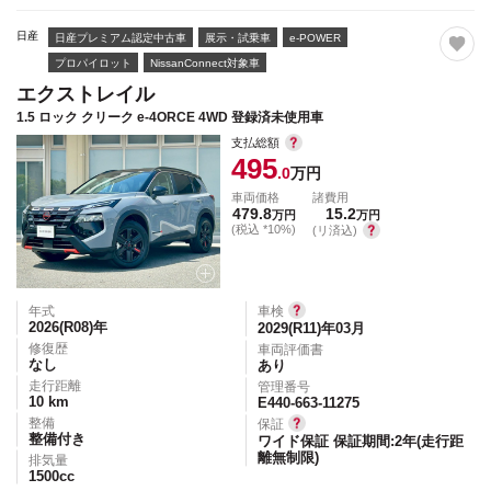
日産
日産プレミアム認定中古車
展示・試乗車
e-POWER
プロパイロット
NissanConnect対象車
エクストレイル
1.5 ロック クリーク e-4ORCE 4WD 登録済未使用車
支払総額
495
.0
万円
車両価格
諸費用
479.8
15.2
万円
万円
(税込 *10%)
(リ済込)
年式
車検
2026(R08)
年
2029(R11)年03月
修復歴
車両評価書
なし
あり
走行距離
管理番号
10
km
E440-663-11275
整備
保証
整備付き
ワイド保証 保証期間:2年(走行距
離無制限)
排気量
1500
cc