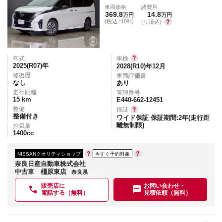
車両価格
諸費用
369.8
14.8
万円
万円
(税込 *10%)
(リ済込)
年式
車検
2025(R07)
年
2028(R10)年12月
修復歴
車両評価書
なし
あり
走行距離
管理番号
15
km
E440-662-12451
整備
保証
整備付き
ワイド保証 保証期間:2年(走行距
離無制限)
排気量
1400
cc
NISSANクオリティショップ
今すぐ予約対象
奈良日産自動車株式会社
中古車 橿原東店
奈良県
販売店に
お問い合わせ・
電話する（無料）
見積依頼（無料）