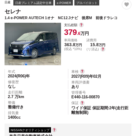
日産
日産プレミアム認定中古車
e-POWER
プロパイロット
セレナ
1.4 e-POWER AUTECH 1オナ NC12.3ナビ 後席M 前後ドラレコ
支払総額
379
.6
万円
車両価格
諸費用
363.8
15.8
万円
万円
(税込 *10%)
(リ済込)
年式
車検
2024(R06)
年
2027(R09)年02月
修復歴
車両評価書
なし
あり
走行距離
管理番号
2.7
万km
E440-116-00870
整備
保証
整備付き
ワイド保証 保証期間:2年(走行距
離無制限)
排気量
1400
cc
NISSANクオリティショップ