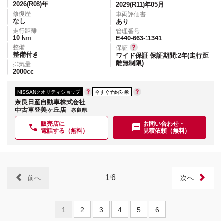
2026(R08)
年
2029(R11)年05月
修復歴
車両評価書
なし
あり
走行距離
管理番号
10
km
E440-663-11341
整備
保証
整備付き
ワイド保証 保証期間:2年(走行距
離無制限)
排気量
2000
cc
NISSANクオリティショップ
今すぐ予約対象
奈良日産自動車株式会社
中古車登美ヶ丘店
奈良県
販売店に
お問い合わせ・
電話する（無料）
見積依頼（無料）
1
/
6
前へ
次へ
1
2
3
4
5
6