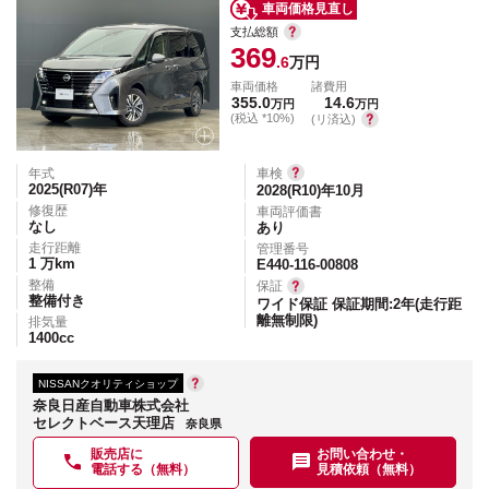
車両価格見直し
支払総額
369
.6
万円
車両価格
諸費用
355.0
14.6
万円
万円
(税込 *10%)
(リ済込)
年式
車検
2025(R07)
年
2028(R10)年10月
修復歴
車両評価書
なし
あり
走行距離
管理番号
1
万km
E440-116-00808
整備
保証
整備付き
ワイド保証 保証期間:2年(走行距
離無制限)
排気量
1400
cc
NISSANクオリティショップ
奈良日産自動車株式会社
セレクトベース天理店
奈良県
販売店に
お問い合わせ・
電話する（無料）
見積依頼（無料）