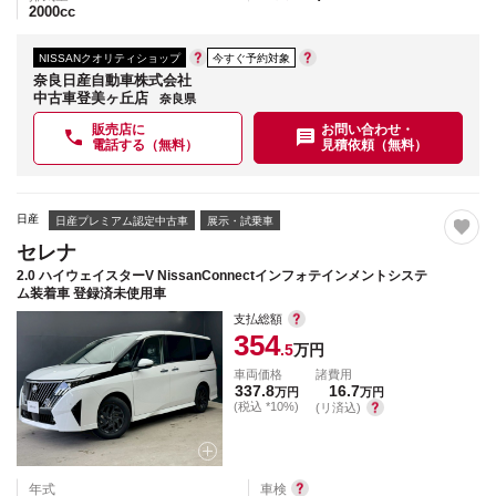
2000
cc
NISSANクオリティショップ
今すぐ予約対象
奈良日産自動車株式会社
中古車登美ヶ丘店
奈良県
販売店に
お問い合わせ・
電話する（無料）
見積依頼（無料）
日産
日産プレミアム認定中古車
展示・試乗車
セレナ
2.0 ハイウェイスターV NissanConnectインフォテインメントシステ
ム装着車 登録済未使用車
支払総額
354
.5
万円
車両価格
諸費用
337.8
16.7
万円
万円
(税込 *10%)
(リ済込)
年式
車検