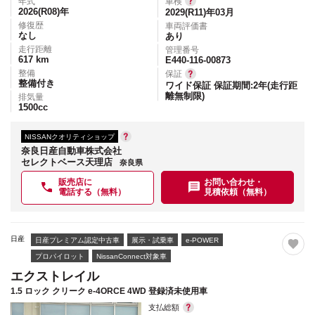
年式
車検
2026(R08)
年
2029(R11)年03月
修復歴
車両評価書
なし
あり
走行距離
管理番号
617
km
E440-116-00873
整備
保証
整備付き
ワイド保証 保証期間:2年(走行距
離無制限)
排気量
1500
cc
NISSANクオリティショップ
奈良日産自動車株式会社
セレクトベース天理店
奈良県
販売店に
お問い合わせ・
電話する（無料）
見積依頼（無料）
日産
日産プレミアム認定中古車
展示・試乗車
e-POWER
プロパイロット
NissanConnect対象車
エクストレイル
1.5 ロック クリーク e-4ORCE 4WD 登録済未使用車
支払総額