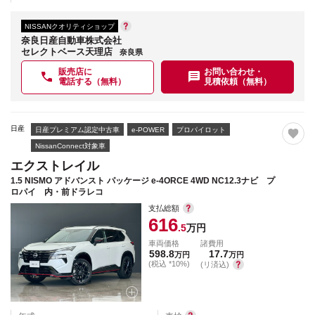
NISSANクオリティショップ
奈良日産自動車株式会社
セレクトベース天理店
奈良県
販売店に
お問い合わせ・
電話する（無料）
見積依頼（無料）
日産
日産プレミアム認定中古車
e-POWER
プロパイロット
NissanConnect対象車
エクストレイル
1.5 NISMO アドバンスト パッケージ e-4ORCE 4WD NC12.3ナビ プ
ロパイ 内・前ドラレコ
支払総額
616
.5
万円
車両価格
諸費用
598.8
17.7
万円
万円
(税込 *10%)
(リ済込)