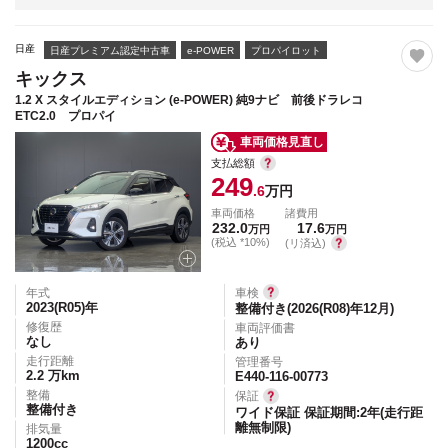
日産
日産プレミアム認定中古車
e-POWER
プロパイロット
キックス
1.2 X スタイルエディション (e-POWER) 純9ナビ 前後ドラレコ
ETC2.0 プロパイ
車両価格見直し
支払総額
249
.6
万円
車両価格
諸費用
232.0
17.6
万円
万円
(税込 *10%)
(リ済込)
年式
車検
2023(R05)
年
整備付き(2026(R08)年12月)
修復歴
車両評価書
なし
あり
走行距離
管理番号
2.2
万km
E440-116-00773
整備
保証
整備付き
ワイド保証 保証期間:2年(走行距
離無制限)
排気量
1200
cc