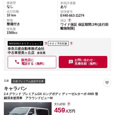
修復歴
車両評価書
なし
あり
走行距離
管理番号
10
km
E440-663-11274
整備
保証
整備付き
ワイド保証 保証期間:2年(走行距
離無制限)
排気量
1500
cc
NISSANクオリティショップ
今すぐ予約対象
奈良日産自動車株式会社
中古車登美ヶ丘店
奈良県
販売店に
お問い合わせ・
電話する（無料）
見積依頼（無料）
日産
日産プレミアム認定中古車
キャラバン
2.4 グランド プレミアムGX ロングボディ ディーゼルターボ 4WD 登
録済未使用車 アラウンドビューM
支払総額
459
.8
万円