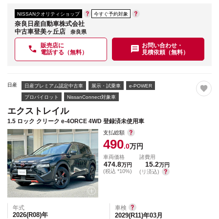
NISSANクオリティショップ
今すぐ予約対象
奈良日産自動車株式会社
中古車登美ヶ丘店
奈良県
販売店に
お問い合わせ・
電話する（無料）
見積依頼（無料）
日産
日産プレミアム認定中古車
展示・試乗車
e-POWER
プロパイロット
NissanConnect対象車
エクストレイル
1.5 ロック クリーク e-4ORCE 4WD 登録済未使用車
支払総額
490
.0
万円
車両価格
諸費用
474.8
15.2
万円
万円
(税込 *10%)
(リ済込)
年式
車検
2026(R08)
年
2029(R11)年03月