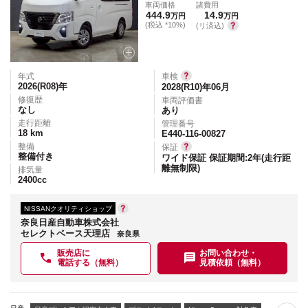
車両価格
諸費用
444.9
14.9
万円
万円
(税込 *10%)
(リ済込)
年式
車検
2026(R08)
年
2028(R10)年06月
修復歴
車両評価書
なし
あり
走行距離
管理番号
18
km
E440-116-00827
整備
保証
整備付き
ワイド保証 保証期間:2年(走行距
離無制限)
排気量
2400
cc
NISSANクオリティショップ
奈良日産自動車株式会社
セレクトベース天理店
奈良県
販売店に
お問い合わせ・
電話する（無料）
見積依頼（無料）