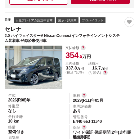
日産
日産プレミアム認定中古車
展示・試乗車
プロパイロット
セレナ
2.0 ハイウェイスターV NissanConnectインフォテインメントシステ
ム装着車 登録済未使用車
支払総額
354
.5
万円
車両価格
諸費用
337.8
16.7
万円
万円
(税込 *10%)
(リ済込)
年式
車検
2026(R08)
年
2029(R11)年05月
修復歴
車両評価書
なし
あり
走行距離
管理番号
10
km
E440-663-11340
整備
保証
整備付き
ワイド保証 保証期間:2年(走行距
離無制限)
排気量