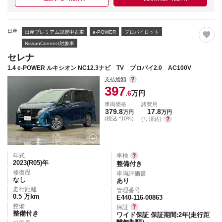
日産
日産プレミアム認定中古車
e-POWER
プロパイロット
NissanConnect対象車
セレナ
1.4 e-POWER ルキシオン NC12.3ナビ TV プロパイ2.0 AC100V
支払総額
397
.6
万円
車両価格
諸費用
379.8
17.8
万円
万円
(税込 *10%)
(リ済込)
年式
車検
2023(R05)
年
整備付き
修復歴
車両評価書
なし
あり
走行距離
管理番号
0.5
万km
E440-116-00863
整備
保証
整備付き
ワイド保証 保証期間:2年(走行距