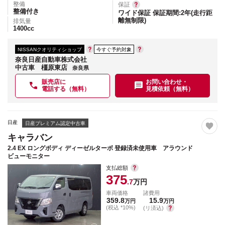
整備
保証
整備付き
ワイド保証 保証期間:2年(走行距
離無制限)
排気量
1400
cc
NISSANクオリティショップ
今すぐ予約対象
奈良日産自動車株式会社
中古車 橿原東店
奈良県
販売店に
お問い合わせ・
電話する（無料）
見積依頼（無料）
日産
日産プレミアム認定中古車
キャラバン
2.4 EX ロングボディ ディーゼルターボ 登録済未使用車 アラウンド
ビューモニター
支払総額
375
.7
万円
車両価格
諸費用
359.8
15.9
万円
万円
(税込 *10%)
(リ済込)