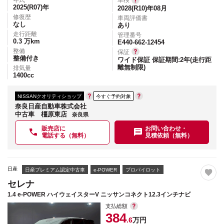
年式
車検
2025(R07)
年
2028(R10)年08月
修復歴
車両評価書
なし
あり
走行距離
管理番号
0.3
万km
E440-662-12454
整備
保証
整備付き
ワイド保証 保証期間:2年(走行距
離無制限)
排気量
1400
cc
NISSANクオリティショップ
今すぐ予約対象
奈良日産自動車株式会社
中古車 橿原東店
奈良県
販売店に
お問い合わせ・
電話する（無料）
見積依頼（無料）
日産
日産プレミアム認定中古車
e-POWER
プロパイロット
セレナ
1.4 e-POWER ハイウェイスターV ニッサンコネクト12.3インチナビ
支払総額
384
.6
万円