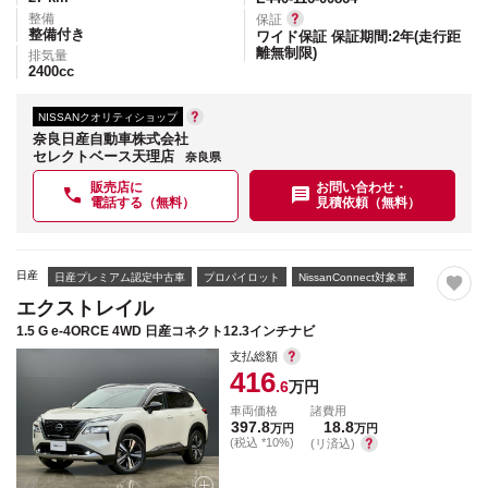
整備
保証
整備付き
ワイド保証 保証期間:2年(走行距
離無制限)
排気量
2400
cc
NISSANクオリティショップ
奈良日産自動車株式会社
セレクトベース天理店
奈良県
販売店に
お問い合わせ・
電話する（無料）
見積依頼（無料）
日産
日産プレミアム認定中古車
プロパイロット
NissanConnect対象車
エクストレイル
1.5 G e-4ORCE 4WD 日産コネクト12.3インチナビ
支払総額
416
.6
万円
車両価格
諸費用
397.8
18.8
万円
万円
(税込 *10%)
(リ済込)