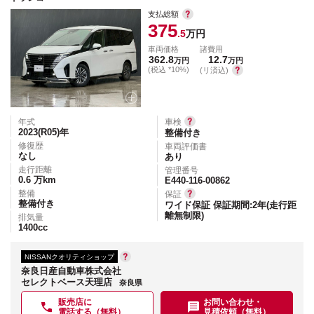
支払総額
375
.5
万円
車両価格
諸費用
362.8
12.7
万円
万円
(税込 *10%)
(リ済込)
年式
車検
2023(R05)
年
整備付き
修復歴
車両評価書
なし
あり
走行距離
管理番号
0.6
万km
E440-116-00862
整備
保証
整備付き
ワイド保証 保証期間:2年(走行距
離無制限)
排気量
1400
cc
NISSANクオリティショップ
奈良日産自動車株式会社
セレクトベース天理店
奈良県
販売店に
お問い合わせ・
電話する（無料）
見積依頼（無料）