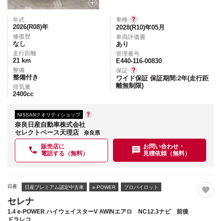
年式
車検
2026(R08)
年
2028(R10)年05月
修復歴
車両評価書
なし
あり
走行距離
管理番号
21
km
E440-116-00830
整備
保証
整備付き
ワイド保証 保証期間:2年(走行距
離無制限)
排気量
2400
cc
NISSANクオリティショップ
奈良日産自動車株式会社
セレクトベース天理店
奈良県
販売店に
お問い合わせ・
電話する（無料）
見積依頼（無料）
日産
日産プレミアム認定中古車
e-POWER
プロパイロット
セレナ
1.4 e-POWER ハイウェイスターV AWINエアロ NC12.3ナビ 前後
ドラレコ