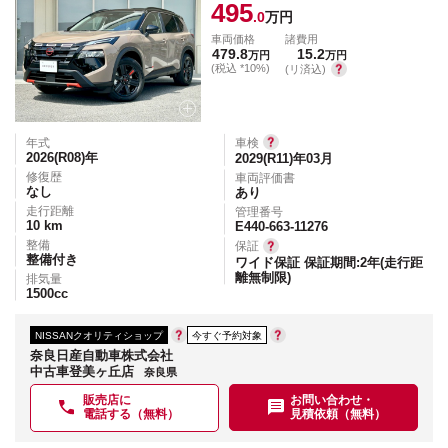
495
.0
万円
車両価格
諸費用
479.8
15.2
万円
万円
(税込 *10%)
(リ済込)
年式
車検
2026(R08)
年
2029(R11)年03月
修復歴
車両評価書
なし
あり
走行距離
管理番号
10
km
E440-663-11276
整備
保証
整備付き
ワイド保証 保証期間:2年(走行距
離無制限)
排気量
1500
cc
NISSANクオリティショップ
今すぐ予約対象
奈良日産自動車株式会社
中古車登美ヶ丘店
奈良県
販売店に
お問い合わせ・
電話する（無料）
見積依頼（無料）