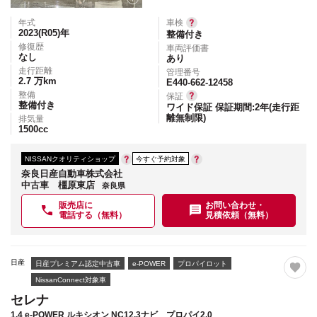
年式
車検
2023(R05)
年
整備付き
修復歴
車両評価書
なし
あり
走行距離
管理番号
2.7
万km
E440-662-12458
整備
保証
整備付き
ワイド保証 保証期間:2年(走行距
離無制限)
排気量
1500
cc
NISSANクオリティショップ
今すぐ予約対象
奈良日産自動車株式会社
中古車 橿原東店
奈良県
販売店に
お問い合わせ・
電話する（無料）
見積依頼（無料）
日産
日産プレミアム認定中古車
e-POWER
プロパイロット
NissanConnect対象車
セレナ
1.4 e-POWER ルキシオン NC12.3ナビ プロパイ2.0