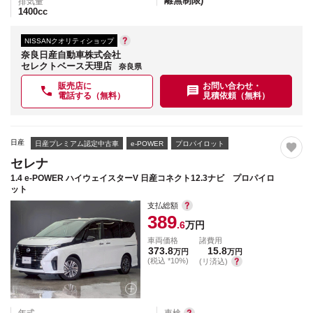
離無制限)
排気量
1400
cc
NISSANクオリティショップ
奈良日産自動車株式会社
セレクトベース天理店
奈良県
販売店に
お問い合わせ・
電話する（無料）
見積依頼（無料）
日産
日産プレミアム認定中古車
e-POWER
プロパイロット
セレナ
1.4 e-POWER ハイウェイスターV 日産コネクト12.3ナビ プロパイロ
ット
支払総額
389
.6
万円
車両価格
諸費用
373.8
15.8
万円
万円
(税込 *10%)
(リ済込)