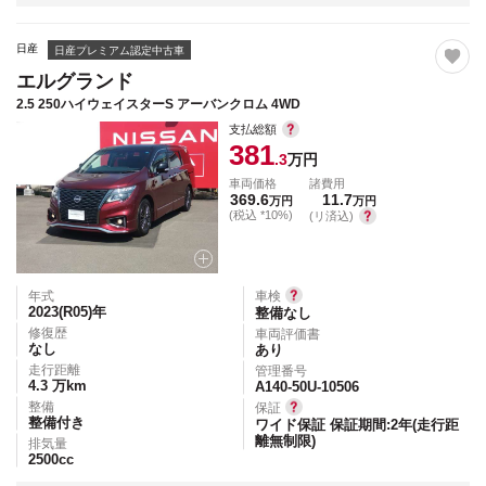
日産
日産プレミアム認定中古車
エルグランド
2.5 250ハイウェイスターS アーバンクロム 4WD
支払総額
381
.3
万円
車両価格
諸費用
369.6
11.7
万円
万円
(税込 *10%)
(リ済込)
年式
車検
2023(R05)
年
整備なし
修復歴
車両評価書
なし
あり
走行距離
管理番号
4.3
万km
A140-50U-10506
整備
保証
整備付き
ワイド保証 保証期間:2年(走行距
離無制限)
排気量
2500
cc