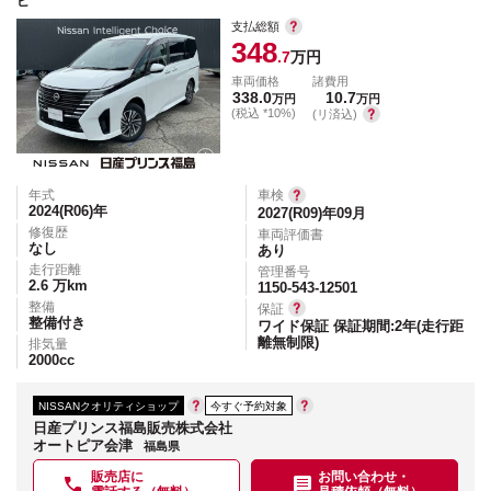
ビ
支払総額
348
.7
万円
車両価格
諸費用
338.0
10.7
万円
万円
(税込 *10%)
(リ済込)
年式
車検
2024(R06)
年
2027(R09)年09月
修復歴
車両評価書
なし
あり
走行距離
管理番号
2.6
万km
1150-543-12501
整備
保証
整備付き
ワイド保証 保証期間:2年(走行距
離無制限)
排気量
2000
cc
NISSANクオリティショップ
今すぐ予約対象
日産プリンス福島販売株式会社
オートピア会津
福島県
販売店に
お問い合わせ・