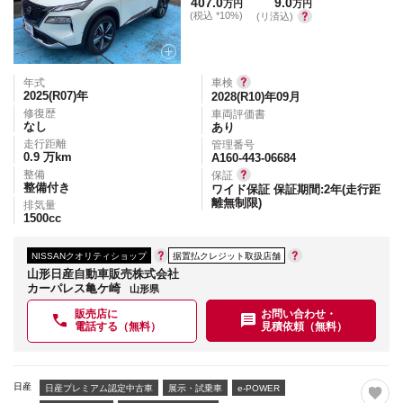
407.0
9.0
万円
万円
(税込 *10%)
(リ済込)
年式
車検
2025(R07)
年
2028(R10)年09月
修復歴
車両評価書
なし
あり
走行距離
管理番号
0.9
万km
A160-443-06684
整備
保証
整備付き
ワイド保証 保証期間:2年(走行距
離無制限)
排気量
1500
cc
NISSANクオリティショップ
据置払クレジット取扱店舗
山形日産自動車販売株式会社
カーパレス亀ケ崎
山形県
販売店に
お問い合わせ・
電話する（無料）
見積依頼（無料）
日産
日産プレミアム認定中古車
展示・試乗車
e-POWER