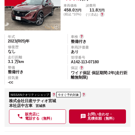
車両価格
諸費用
458.0
11.8
万円
万円
(税込 *10%)
(リ済込)
年式
車検
2023(R05)
年
整備付き
修復歴
車両評価書
なし
あり
走行距離
管理番号
3.1
万km
A142-113-07180
整備
保証
整備付き
ワイド保証 保証期間:2年(走行距
離無制限)
排気量
-
cc
NISSANクオリティショップ
今すぐ予約対象
株式会社日産サティオ宮城
本社店中古車
宮城県
販売店に
お問い合わせ・
電話する（無料）
見積依頼（無料）