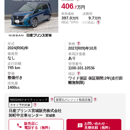
406
.7
万円
車両価格
諸費用
397.0
9.7
万円
万円
(税込 *10%)
(リ済込)
年式
車検
2024(R06)
年
2027(R09)年10月
修復歴
車両評価書
なし
あり
走行距離
管理番号
745
km
1100-101-10536
整備
保証
整備付き
ワイド保証 保証期間:2年(走行距
離無制限)
排気量
1400
cc
NISSANクオリティショップ
据置払クレジット取扱店舗
今すぐ予約対象
日産プリンス宮城販売株式会社
卸町中古車センター
宮城県
販売店に
お問い合わせ・
電話する（無料）
見積依頼（無料）