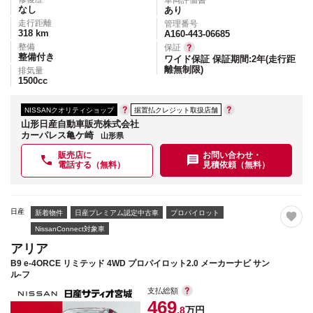
車両評価書
なし
あり
走行距離
管理番号
318
km
A160-443-06685
整備
保証
整備付き
ワイド保証 保証期間:2年(走行距
離無制限)
排気量
1500
cc
NISSANクオリティショップ
据置払クレジット取扱店舗
山形日産自動車販売株式会社
カーパレス亀ケ崎
山形県
販売店に
お問い合わせ・
電話する（無料）
見積依頼（無料）
日産
新着物件
日産プレミアム認定中古車
プロパイロット
NissanConnect対象車
アリア
B9 e-4ORCE リミテッド 4WD プロパイロット2.0 メーカーナビ サン
ル-フ
支払総額
469
.8
万円