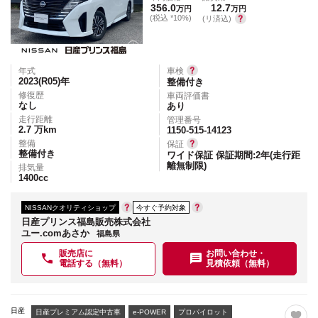
356.0
12.7
万円
万円
(税込 *10%)
(リ済込)
年式
車検
2023(R05)
年
整備付き
修復歴
車両評価書
なし
あり
走行距離
管理番号
2.7
万km
1150-515-14123
整備
保証
整備付き
ワイド保証 保証期間:2年(走行距
離無制限)
排気量
1400
cc
NISSANクオリティショップ
今すぐ予約対象
日産プリンス福島販売株式会社
ユー.comあさか
福島県
販売店に
お問い合わせ・
電話する（無料）
見積依頼（無料）
日産
日産プレミアム認定中古車
e-POWER
プロパイロット