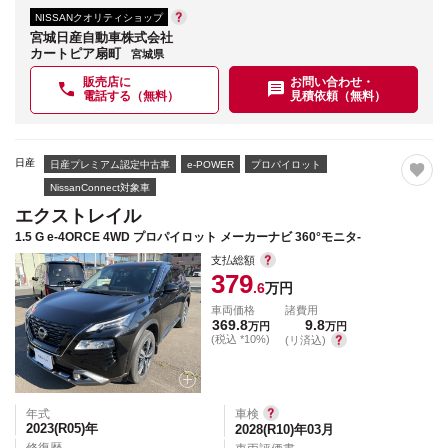
NISSANクオリティショップ
宮城日産自動車株式会社
カートピア扇町
宮城県
販売店に
お問い合わせ・
電話する（無料）
見積依頼（無料）
日産
日産プレミアム認定中古車
e-POWER
プロパイロット
NissanConnect対象車
エクストレイル
1.5 G e-4ORCE 4WD プロパイロット メーカーナビ 360°モニタ-
支払総額
379
.6
万円
車両価格
諸費用
369.8
9.8
万円
万円
(税込 *10%)
(リ済込)
年式
車検
2023(R05)
年
2028(R10)年03月
修復歴