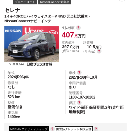
プロパイロット
NissanConnect対象車
セレナ
1.4 e-4ORCE ハイウェイスターV 4WD 元当社試乗車・
NissanConnectナビ・インテ
支払総額
407
.5
万円
車両価格
諸費用
397.0
10.5
万円
万円
(税込 *10%)
(リ済込)
年式
車検
2024(R06)
年
2027(R09)年10月
修復歴
車両評価書
なし
あり
走行距離
管理番号
523
km
1100-107-10202
整備
保証
整備付き
ワイド保証 保証期間:2年(走行距
離無制限)
排気量
1400
cc
NISSANクオリティショップ
据置払クレジット取扱店舗