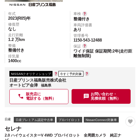
年式
車検
2023(R05)
年
整備付き
修復歴
車両評価書
なし
あり
走行距離
管理番号
1.2
万km
1150-543-12488
整備
保証
整備付き
ワイド保証 保証期間:2年(走行距
離無制限)
排気量
1400
cc
NISSANクオリティショップ
今すぐ予約対象
日産プリンス福島販売株式会社
オートピア会津
福島県
販売店に
お問い合わせ・
電話する（無料）
見積依頼（無料）
日産
日産プレミアム認定中古車
プロパイロット
NissanConnect対象車
セレナ
2.0 ハイウェイスターV 4WD プロパイロット 全周囲カメラ 純正ナ