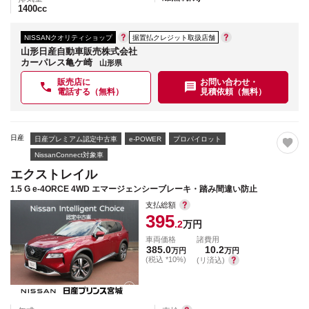
1400
cc
NISSANクオリティショップ
据置払クレジット取扱店舗
山形日産自動車販売株式会社
カーパレス亀ケ崎
山形県
販売店に
お問い合わせ・
電話する（無料）
見積依頼（無料）
日産
日産プレミアム認定中古車
e-POWER
プロパイロット
NissanConnect対象車
エクストレイル
1.5 G e-4ORCE 4WD エマージェンシーブレーキ・踏み間違い防止
支払総額
395
.2
万円
車両価格
諸費用
385.0
10.2
万円
万円
(税込 *10%)
(リ済込)