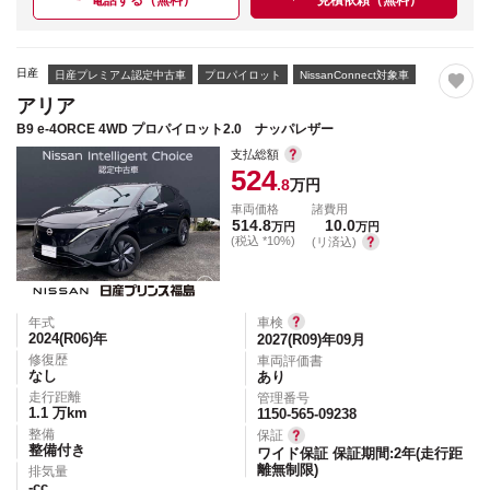
電話する（無料）
見積依頼（無料）
日産
日産プレミアム認定中古車
プロパイロット
NissanConnect対象車
アリア
B9 e-4ORCE 4WD プロパイロット2.0 ナッパレザー
支払総額
524
.8
万円
車両価格
諸費用
514.8
10.0
万円
万円
(税込 *10%)
(リ済込)
年式
車検
2024(R06)
年
2027(R09)年09月
修復歴
車両評価書
なし
あり
走行距離
管理番号
1.1
万km
1150-565-09238
整備
保証
整備付き
ワイド保証 保証期間:2年(走行距
離無制限)
排気量
-
cc