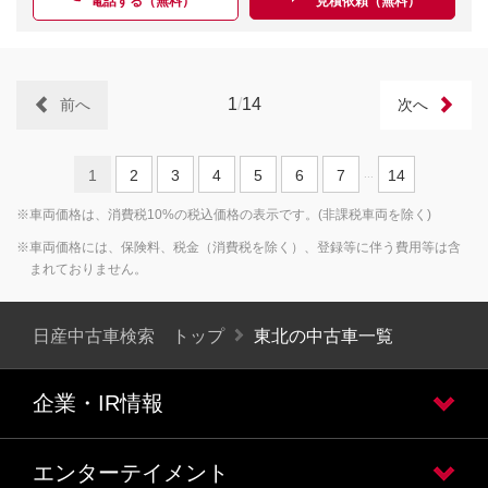
電話する（無料）
見積依頼（無料）
1
/
14
前へ
次へ
1
2
3
4
5
6
7
14
...
※車両価格は、消費税10%の税込価格の表示です。(非課税車両を除く)
※車両価格には、保険料、税金（消費税を除く）、登録等に伴う費用等は含
まれておりません。
日産中古車検索 トップ
東北の中古車一覧
企業・IR情報
エンターテイメント