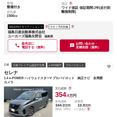
整備
保証
整備付き
ワイド保証 保証期間:2年(走行距
離無制限)
排気量
1500
cc
NISSANクオリティショップ
今すぐ予約対象
福島日産自動車株式会社
ユーカーズ福島矢野目
福島県
販売店に
お問い合わせ・
電話する（無料）
見積依頼（無料）
日産
日産プレミアム認定中古車
e-POWER
プロパイロット
セレナ
1.4 e-POWER ハイウェイスターV プロパイロット 純正ナビ 全周囲
カメラ
支払総額
354
.9
万円
車両価格
諸費用
344.0
10.9
万円
万円
(税込 *10%)
(リ済込)