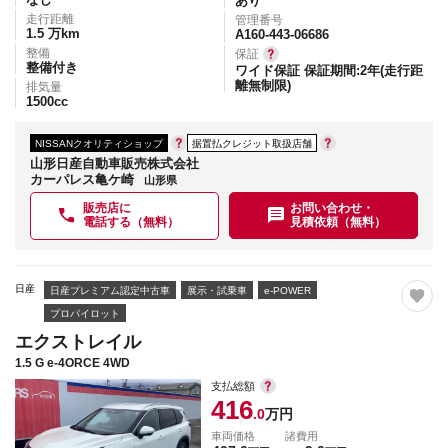
あり
走行距離
管理番号
1.5
万km
A160-443-06686
整備
保証
整備付き
ワイド保証 保証期間:2年(走行距
離無制限)
排気量
1500
cc
NISSANクオリティショップ
据置払クレジット取扱店舗
山形日産自動車販売株式会社
カーパレス亀ケ崎
山形県
販売店に
お問い合わせ・
電話する（無料）
見積依頼（無料）
日産
日産プレミアム認定中古車
展示・試乗車
e-POWER
プロパイロット
エクストレイル
1.5 G e-4ORCE 4WD
支払総額
416
.0
万円
車両価格
諸費用