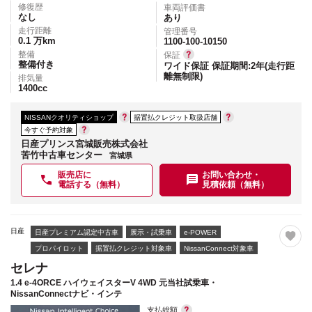
修復歴
車両評価書
なし
あり
走行距離
管理番号
0.1
万km
1100-100-10150
整備
保証
整備付き
ワイド保証 保証期間:2年(走行距
離無制限)
排気量
1400
cc
NISSANクオリティショップ
据置払クレジット取扱店舗
今すぐ予約対象
日産プリンス宮城販売株式会社
苦竹中古車センター
宮城県
販売店に
お問い合わせ・
電話する（無料）
見積依頼（無料）
日産
日産プレミアム認定中古車
展示・試乗車
e-POWER
プロパイロット
据置払クレジット対象車
NissanConnect対象車
セレナ
1.4 e-4ORCE ハイウェイスターV 4WD 元当社試乗車・
NissanConnectナビ・インテ
支払総額