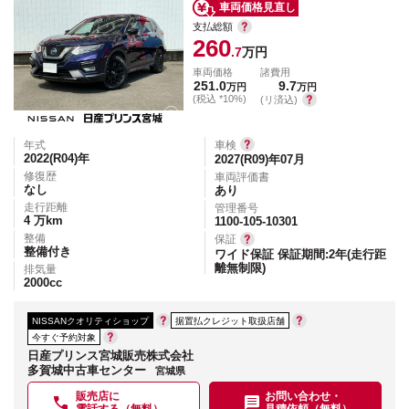
車両価格見直し
支払総額
260
.7
万円
車両価格
諸費用
251.0
9.7
万円
万円
(税込 *10%)
(リ済込)
年式
車検
2022(R04)
年
2027(R09)年07月
修復歴
車両評価書
なし
あり
走行距離
管理番号
4
万km
1100-105-10301
整備
保証
整備付き
ワイド保証 保証期間:2年(走行距
離無制限)
排気量
2000
cc
NISSANクオリティショップ
据置払クレジット取扱店舗
今すぐ予約対象
日産プリンス宮城販売株式会社
多賀城中古車センター
宮城県
販売店に
お問い合わせ・