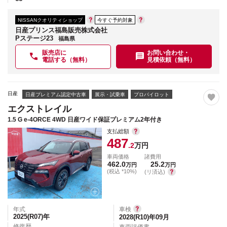
NISSANクオリティショップ
今すぐ予約対象
日産プリンス福島販売株式会社
Pステージ23
福島県
販売店に
お問い合わせ・
電話する（無料）
見積依頼（無料）
日産
日産プレミアム認定中古車
展示・試乗車
プロパイロット
エクストレイル
1.5 G e-4ORCE 4WD 日産ワイド保証プレミアム2年付き
支払総額
487
.2
万円
車両価格
諸費用
462.0
25.2
万円
万円
(税込 *10%)
(リ済込)
年式
車検
2025(R07)
年
2028(R10)年09月
修復歴