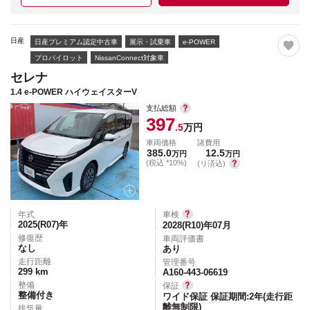
日産
日産プレミアム認定中古車
展示・試乗車
e-POWER
プロパイロット
NissanConnect対象車
セレナ
1.4 e-POWER ハイウェイスターV
支払総額
397
.5
万円
車両価格
諸費用
385.0
12.5
万円
万円
(税込 *10%)
(リ済込)
年式
車検
2025(R07)
年
2028(R10)年07月
修復歴
車両評価書
なし
あり
走行距離
管理番号
299
km
A160-443-06619
整備
保証
整備付き
ワイド保証 保証期間:2年(走行距
離無制限)
排気量