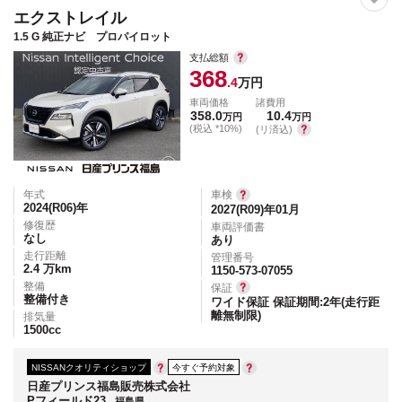
エクストレイル
1.5 G 純正ナビ プロパイロット
支払総額
368
.4
万円
車両価格
諸費用
358.0
10.4
万円
万円
(税込 *10%)
(リ済込)
年式
車検
2024(R06)
年
2027(R09)年01月
修復歴
車両評価書
なし
あり
走行距離
管理番号
2.4
万km
1150-573-07055
整備
保証
整備付き
ワイド保証 保証期間:2年(走行距
離無制限)
排気量
1500
cc
NISSANクオリティショップ
今すぐ予約対象
日産プリンス福島販売株式会社
Pフィールド23
福島県