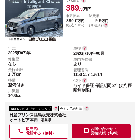
支払総額
389
.9
万円
車両価格
諸費用
380.0
9.9
万円
万円
(税込 *10%)
(リ済込)
年式
車検
2025(R07)
年
2028(R10)年08月
修復歴
車両評価書
なし
あり
走行距離
管理番号
1
万km
1150-557-13614
整備
保証
整備付き
ワイド保証 保証期間:2年(走行距
離無制限)
排気量
1400
cc
NISSANクオリティショップ
今すぐ予約対象
日産プリンス福島販売株式会社
オートピア本内
福島県
販売店に
お問い合わせ・
電話する（無料）
見積依頼（無料）