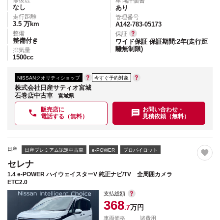
車両評価書
なし
あり
走行距離
管理番号
3.5
万km
A142-783-05173
整備
保証
整備付き
ワイド保証 保証期間:2年(走行距
離無制限)
排気量
1500
cc
NISSANクオリティショップ
今すぐ予約対象
株式会社日産サティオ宮城
石巻店中古車
宮城県
販売店に
お問い合わせ・
電話する（無料）
見積依頼（無料）
日産
日産プレミアム認定中古車
e-POWER
プロパイロット
セレナ
1.4 e-POWER ハイウェイスターV 純正ナビ/TV 全周囲カメラ
ETC2.0
支払総額
368
.7
万円
車両価格
諸費用