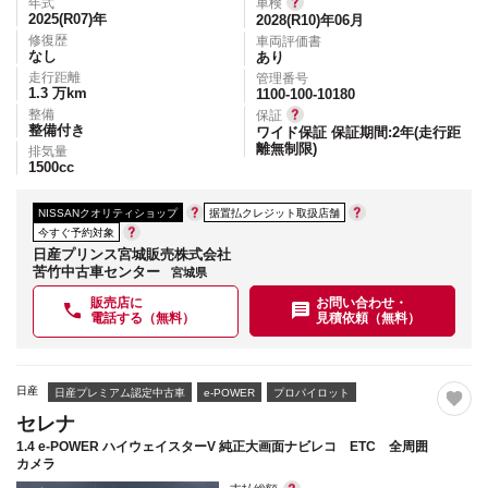
年式
車検
2025(R07)
年
2028(R10)年06月
修復歴
車両評価書
なし
あり
走行距離
管理番号
1.3
万km
1100-100-10180
整備
保証
整備付き
ワイド保証 保証期間:2年(走行距
離無制限)
排気量
1500
cc
NISSANクオリティショップ
据置払クレジット取扱店舗
今すぐ予約対象
日産プリンス宮城販売株式会社
苦竹中古車センター
宮城県
販売店に
お問い合わせ・
電話する（無料）
見積依頼（無料）
日産
日産プレミアム認定中古車
e-POWER
プロパイロット
セレナ
1.4 e-POWER ハイウェイスターV 純正大画面ナビレコ ETC 全周囲
カメラ