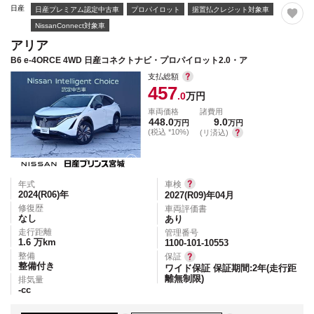
日産
日産プレミアム認定中古車
プロパイロット
据置払クレジット対象車
NissanConnect対象車
アリア
B6 e-4ORCE 4WD 日産コネクトナビ・プロパイロット2.0・ア
支払総額
457
.0
万円
車両価格
諸費用
448.0
9.0
万円
万円
(税込 *10%)
(リ済込)
年式
車検
2024(R06)
年
2027(R09)年04月
修復歴
車両評価書
なし
あり
走行距離
管理番号
1.6
万km
1100-101-10553
整備
保証
整備付き
ワイド保証 保証期間:2年(走行距
離無制限)
排気量
-
cc