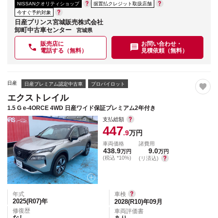
NISSANクオリティショップ
据置払クレジット取扱店舗
今すぐ予約対象
日産プリンス宮城販売株式会社
卸町中古車センター
宮城県
販売店に
お問い合わせ・
電話する（無料）
見積依頼（無料）
日産
日産プレミアム認定中古車
プロパイロット
エクストレイル
1.5 G e-4ORCE 4WD 日産ワイド保証プレミアム2年付き
支払総額
447
.9
万円
車両価格
諸費用
438.9
9.0
万円
万円
(税込 *10%)
(リ済込)
年式
車検
2025(R07)
年
2028(R10)年09月
修復歴
車両評価書
なし