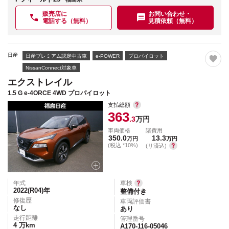
販売店に
お問い合わせ・
電話する（無料）
見積依頼（無料）
日産
日産プレミアム認定中古車
e-POWER
プロパイロット
NissanConnect対象車
エクストレイル
1.5 G e-4ORCE 4WD プロパイロット
支払総額
363
.3
万円
車両価格
諸費用
350.0
13.3
万円
万円
(税込 *10%)
(リ済込)
年式
車検
2022(R04)
年
整備付き
修復歴
車両評価書
なし
あり
走行距離
管理番号
4
万km
A170-116-05046