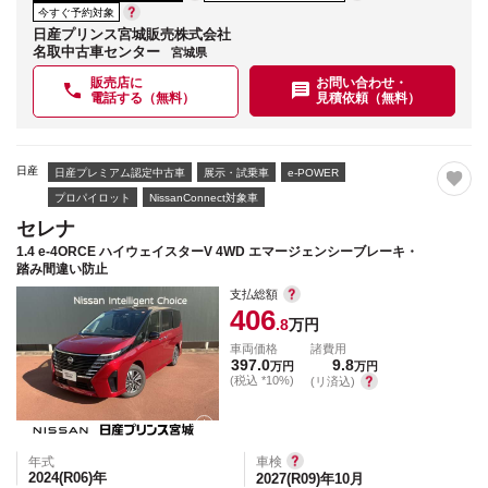
今すぐ予約対象
日産プリンス宮城販売株式会社
名取中古車センター
宮城県
販売店に
お問い合わせ・
電話する（無料）
見積依頼（無料）
日産
日産プレミアム認定中古車
展示・試乗車
e-POWER
プロパイロット
NissanConnect対象車
セレナ
1.4 e-4ORCE ハイウェイスターV 4WD エマージェンシーブレーキ・
踏み間違い防止
支払総額
406
.8
万円
車両価格
諸費用
397.0
9.8
万円
万円
(税込 *10%)
(リ済込)
年式
車検
2024(R06)
年
2027(R09)年10月