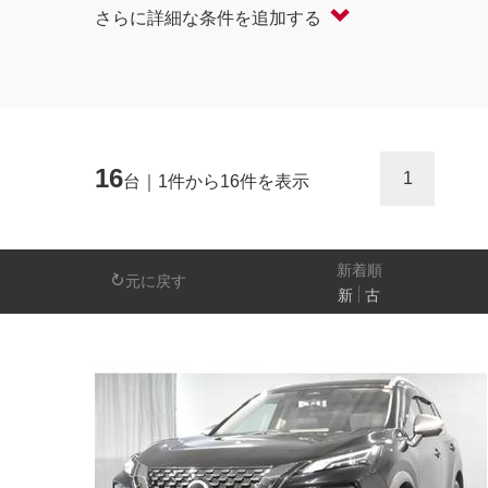
さらに詳細な条件を追加する
軽自動車
コンパクト/ハッチバック
オープン
セダン/ハードトップ
バン
ミニバン/SUV/ワゴン
ライフケアビーク
16
1
台｜1件から16件を表示
排気量
－
新着順
元に戻す
新
古
日産の先進技術
エマージェンシーブレーキ
アラウンドビ
パーキングアシスト
車線逸脱警報
人気の装備
LEDヘッドライト
アイドリングストップ