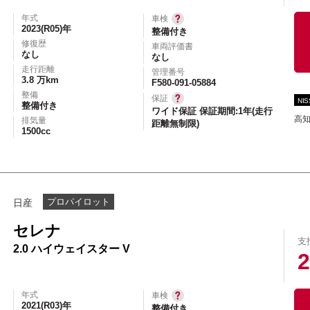
年式
車検
2023(R05)年
整備付き
修復歴
車両評価書
なし
なし
エアコン
パワーステアリング
パワーウィンドウ
走行距離
管理番号
3.8 万km
カーテレビ（地デジ）
本革シート
アルミホイール
F580-091-05884
整備
保証
NI
オートスライドドア
寒冷地仕様
ブラインドモニタ
整備付き
ワイド保証 保証期間:1年(走行
高
排気量
距離無制限)
シートヒーター
後席モニター
ハイビームアシ
1500cc
スライドアップシート
車いす用スロープ
スライド
プロパイロット
日産
セレナ
支
2.0 ハイウェイスター V
2
エコカー減税対象車
店長特選車
軽自動車を
年式
車検
新着物件
修復歴なし
展示試乗車
4W
2021(R03)年
整備付き