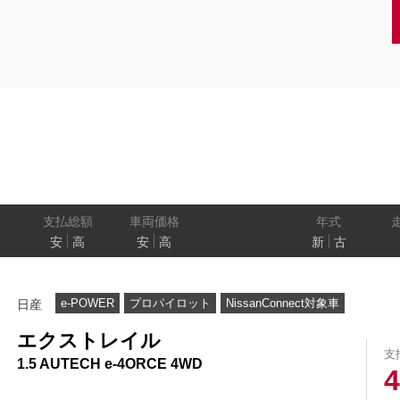
クーペ
AT
CVT
MT
/商用車
状態
ル
（福祉車両）
車検残
ワ
パワートレイン
駆動方式
ド
支払総額
車両価格
年式
安
高
安
高
新
古
ューモニター
スマートルームミラー
踏み間違い
e-POWER
プロパイロット
NissanConnect対象車
日産
プロパイロット パーキング
e-4ORCE
エクストレイル
支
1.5 AUTECH e-4ORCE 4WD
4
クルーズコントロール
両側オートスライドドア