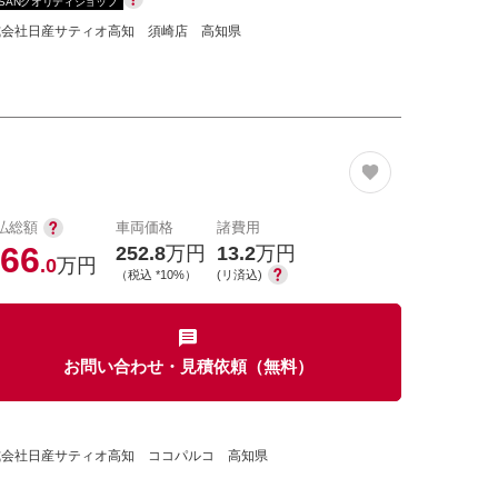
SSANクオリティショップ
式会社日産サティオ高知 須崎店 高知県
払総額
車両価格
諸費用
66
252.8
万円
13.2
万円
.0
万円
（税込 *10%）
(リ済込)
お問い合わせ・見積依頼（無料）
式会社日産サティオ高知 ココパルコ 高知県