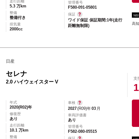
走行距離
管理番号
5.3 万km
F580-091-05801
整備
保証
NI
整備付き
ワイド保証 保証期間:1年(走行
高
排気量
距離無制限)
2000cc
日産
セレナ
支
2.0 ハイウェイスター V
1
年式
車検
2020(R02)年
2027
(R09)年
03
月
修復歴
車両評価書
あり
あり
走行距離
管理番号
10.1 万km
F582-080-05515
整備
保証