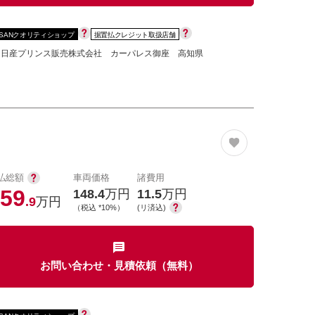
SSANクオリティショップ
据置払クレジット取扱店舗
知日産プリンス販売株式会社 カーパレス御座 高知県
払総額
車両価格
諸費用
59
148.4
万円
11.5
万円
.9
万円
（税込 *10%）
(リ済込)
お問い合わせ・見積依頼（無料）