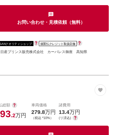
お問い合わせ・見積依頼（無料）
カセット
CD
MD
インテリジェントキー
SSANクオリティショップ
据置払クレジット取扱店舗
ー
盗難防止システム
キーレス
知日産プリンス販売株式会社 カーパレス御座 高知県
スト
ドライブレコーダー
ステップ
チルトアップシート
払総額
車両価格
諸費用
93
279.8
万円
13.4
万円
.2
万円
（税込 *10%）
(リ済込)
除く
商用車・バンを除く
D