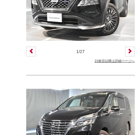
装備仕様
カーナビ
バックモニター
ETC
エアバッグ
ABS
サンルーフ
ディスチャージ(キセノン)ヘッドライト
1
/
27
プライバシーガラス
オートバックドア
21枚目以降は詳細ページへ
ライフケアビークル(福祉車両)装備仕様
フラップシート
助手席回転シート
車いす用リフター
運転補助装置
その他
クオリティショップ
車両状態証明書あり
今すぐ予約対象
オンライン相談対象