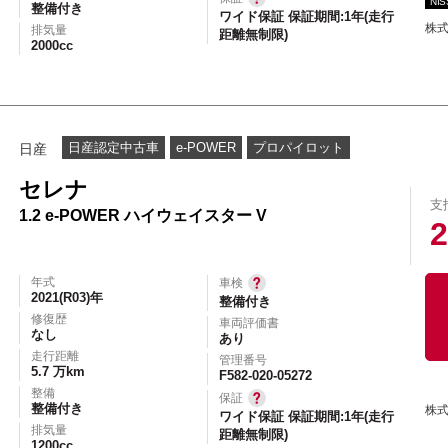
NI
整備付き
ワイド保証 保証期間:1年(走行
株
排気量
距離無制限)
2000cc
日産認定中古車
e-POWER
プロパイロット
日産
セレナ
支
1.2 e-POWER ハイウェイスター V
2
年式
車検
2021(R03)年
整備付き
修復歴
車両評価書
なし
あり
走行距離
管理番号
5.7 万km
F582-020-05272
整備
保証
整備付き
株
ワイド保証 保証期間:1年(走行
排気量
距離無制限)
1200cc