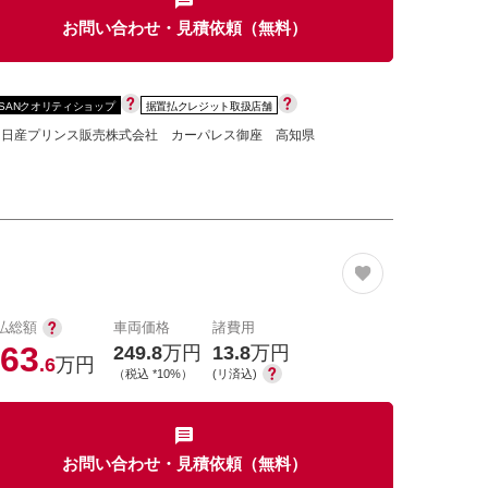
お問い合わせ・見積依頼（無料）
SSANクオリティショップ
据置払クレジット取扱店舗
知日産プリンス販売株式会社 カーパレス御座 高知県
払総額
車両価格
諸費用
63
249.8
万円
13.8
万円
.6
万円
（税込 *10%）
(リ済込)
お問い合わせ・見積依頼（無料）