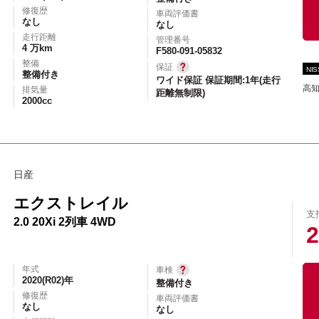
修復歴
車両評価書
なし
なし
走行距離
管理番号
4 万km
F580-091-05832
整備
保証
NI
整備付き
ワイド保証 保証期間:1年(走行
高
排気量
距離無制限)
2000cc
日産
エクストレイル
支
2.0 20Xi 2列車 4WD
2
年式
車検
2020(R02)年
整備付き
修復歴
車両評価書
なし
なし