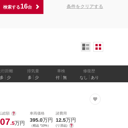
16
条件をクリアする
検索する
台
ンオーナー
定期記録簿付
禁煙車
ア数
乗車定員
走行距離
排気量
車検
修復歴
多
少
多
少
付
無
なし
あり
防止
電気自動車
払総額
車両価格
諸費用
07
395.0
万円
12.5
万円
.5
万円
（税込 *10%）
(リ済込)