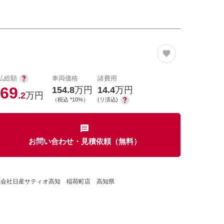
払総額
車両価格
諸費用
69
154.8
万円
14.4
万円
.2
万円
（税込 *10%）
(リ済込)
お問い合わせ・見積依頼（無料）
式会社日産サティオ高知 稲荷町店 高知県