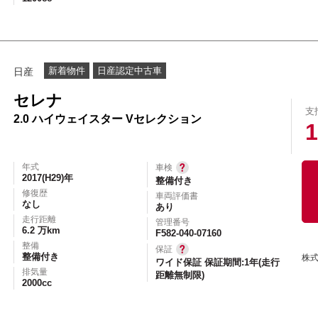
新着物件
日産認定中古車
日産
セレナ
支
2.0 ハイウェイスター Vセレクション
1
年式
車検
2017(H29)年
整備付き
修復歴
車両評価書
なし
あり
走行距離
管理番号
6.2 万km
F582-040-07160
整備
保証
整備付き
株
ワイド保証 保証期間:1年(走行
排気量
距離無制限)
2000cc