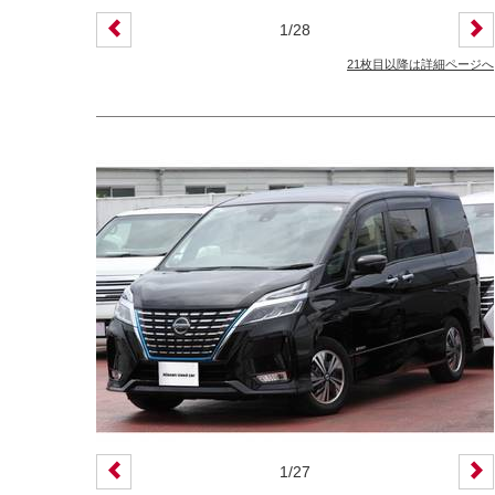
1
/
28
21枚目以降は詳細ページへ
1
/
27