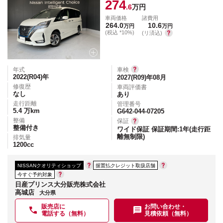
274
.6
万円
車両価格
諸費用
264.0
10.6
万円
万円
(税込 *10%)
(リ済込)
年式
車検
2022(R04)
年
2027(R09)年08月
修復歴
車両評価書
なし
あり
走行距離
管理番号
5.4
万km
G642-044-07205
整備
保証
整備付き
ワイド保証 保証期間:1年(走行距
離無制限)
排気量
1200
cc
NISSANクオリティショップ
据置払クレジット取扱店舗
今すぐ予約対象
日産プリンス大分販売株式会社
高城店
大分県
販売店に
お問い合わせ・
電話する（無料）
見積依頼（無料）