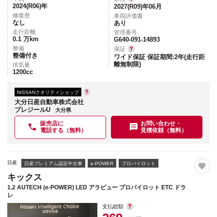
2024(R06)
年
2027(R09)年06月
修復歴
車両評価書
なし
あり
走行距離
管理番号
0.1
万km
G640-091-14893
整備
保証
整備付き
ワイド保証 保証期間:2年(走行距
離無制限)
排気量
1200
cc
NISSANクオリティショップ
大分日産自動車株式会社
プレジールU
大分県
販売店に
お問い合わせ・
電話する（無料）
見積依頼（無料）
日産
日産プレミアム認定中古車
e-POWER
プロパイロット
キックス
1.2 AUTECH (e-POWER) LED アラビュー プロパイロット ETC ドラ
レ
支払総額