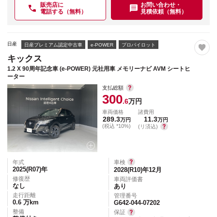
販売店に
お問い合わせ・
電話する（無料）
見積依頼（無料）
日産
日産プレミアム認定中古車
e-POWER
プロパイロット
キックス
1.2 X 90周年記念車 (e-POWER) 元社用車 メモリーナビ AVM シートヒ
ーター
支払総額
300
.6
万円
車両価格
諸費用
289.3
11.3
万円
万円
(税込 *10%)
(リ済込)
年式
車検
2025(R07)
年
2028(R10)年12月
修復歴
車両評価書
なし
あり
走行距離
管理番号
0.6
万km
G642-044-07202
整備
保証