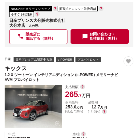
NISSANクオリティショップ
据置払クレジット取扱店舗
今すぐ予約対象
日産プリンス大分販売株式会社
大分本店
大分県
販売店に
お問い合わせ・
電話する（無料）
見積依頼（無料）
日産
日産プレミアム認定中古車
e-POWER
プロパイロット
キックス
1.2 X ツートーン インテリアエディション (e-POWER) メモリーナビ
AVM プロパイロット
支払総額
265
.7
万円
車両価格
諸費用
253.0
12.7
万円
万円
(税込 *10%)
(リ済込)
年式
車検