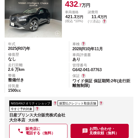
432
.7
万円
車両価格
諸費用
421.3
11.4
万円
万円
(税込 *10%)
(リ済込)
年式
車検
2025(R07)
年
2028(R10)年11月
修復歴
車両評価書
なし
あり
走行距離
管理番号
2.6
万km
G642-041-07763
整備
保証
整備付き
ワイド保証 保証期間:2年(走行距
離無制限)
排気量
1500
cc
NISSANクオリティショップ
据置払クレジット取扱店舗
今すぐ予約対象
日産プリンス大分販売株式会社
大分本店
大分県
販売店に
お問い合わせ・
電話する（無料）
見積依頼（無料）