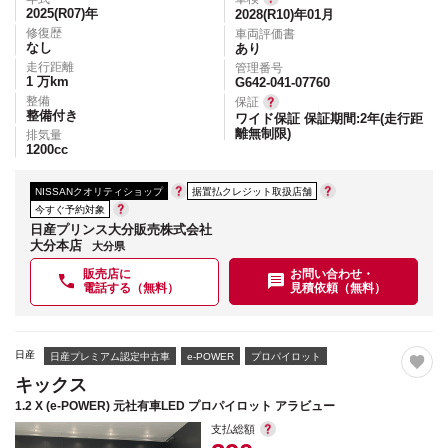
2025(R07)
年
2028(R10)年01月
修復歴
車両評価書
なし
あり
走行距離
管理番号
1
万km
G642-041-07760
整備
保証
整備付き
ワイド保証 保証期間:2年(走行距
離無制限)
排気量
1200
cc
NISSANクオリティショップ
据置払クレジット取扱店舗
今すぐ予約対象
日産プリンス大分販売株式会社
大分本店
大分県
販売店に
お問い合わせ・
電話する（無料）
見積依頼（無料）
日産
日産プレミアム認定中古車
e-POWER
プロパイロット
キックス
1.2 X (e-POWER) 元社有車LED プロパイロット アラビュー
支払総額