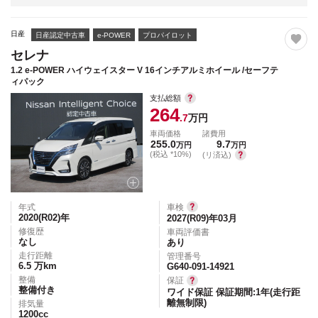
日産
日産認定中古車
e-POWER
プロパイロット
セレナ
1.2 e-POWER ハイウェイスター V 16インチアルミホイール /セーフテ
ィパック
支払総額
264
.7
万円
車両価格
諸費用
255.0
9.7
万円
万円
(税込 *10%)
(リ済込)
年式
車検
2020(R02)
年
2027(R09)年03月
修復歴
車両評価書
なし
あり
走行距離
管理番号
6.5
万km
G640-091-14921
整備
保証
整備付き
ワイド保証 保証期間:1年(走行距
離無制限)
排気量
1200
cc