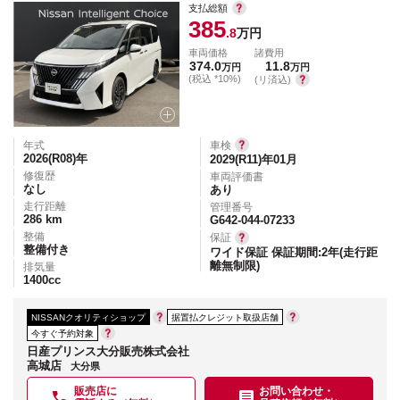
支払総額
385
.8
万円
車両価格
諸費用
374.0
11.8
万円
万円
(税込 *10%)
(リ済込)
年式
車検
2026(R08)
年
2029(R11)年01月
修復歴
車両評価書
なし
あり
走行距離
管理番号
286
km
G642-044-07233
整備
保証
整備付き
ワイド保証 保証期間:2年(走行距
離無制限)
排気量
1400
cc
NISSANクオリティショップ
据置払クレジット取扱店舗
今すぐ予約対象
日産プリンス大分販売株式会社
高城店
大分県
販売店に
お問い合わせ・