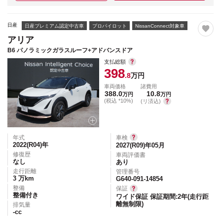
日産
日産プレミアム認定中古車
プロパイロット
NissanConnect対象車
アリア
B6 パノラミックガラスルーフ+アドバンスドア
支払総額
398
.8
万円
車両価格
諸費用
388.0
10.8
万円
万円
(税込 *10%)
(リ済込)
年式
車検
2022(R04)
年
2027(R09)年05月
修復歴
車両評価書
なし
あり
走行距離
管理番号
3
万km
G640-091-14854
整備
保証
整備付き
ワイド保証 保証期間:2年(走行距
離無制限)
排気量
-
cc