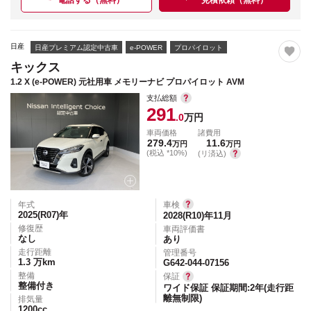
電話する（無料）
見積依頼（無料）
日産
日産プレミアム認定中古車
e-POWER
プロパイロット
キックス
1.2 X (e-POWER) 元社用車 メモリーナビ プロパイロット AVM
支払総額
291
.0
万円
車両価格
諸費用
279.4
11.6
万円
万円
(税込 *10%)
(リ済込)
年式
車検
2025(R07)
年
2028(R10)年11月
修復歴
車両評価書
なし
あり
走行距離
管理番号
1.3
万km
G642-044-07156
整備
保証
整備付き
ワイド保証 保証期間:2年(走行距
離無制限)
排気量
1200
cc