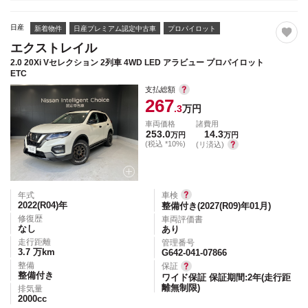
日産
新着物件
日産プレミアム認定中古車
プロパイロット
エクストレイル
2.0 20Xi Vセレクション 2列車 4WD LED アラビュー プロパイロット
ETC
支払総額
267
.3
万円
車両価格
諸費用
253.0
14.3
万円
万円
(税込 *10%)
(リ済込)
年式
車検
2022(R04)
年
整備付き(2027(R09)年01月)
修復歴
車両評価書
なし
あり
走行距離
管理番号
3.7
万km
G642-041-07866
整備
保証
整備付き
ワイド保証 保証期間:2年(走行距
離無制限)
排気量
2000
cc