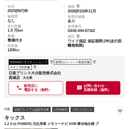
年式
車検
2025(R07)
年
2028(R10)年11月
修復歴
車両評価書
なし
あり
走行距離
管理番号
1.9
万km
G642-044-07162
整備
保証
整備付き
ワイド保証 保証期間:2年(走行距
離無制限)
排気量
1200
cc
NISSANクオリティショップ
据置払クレジット取扱店舗
今すぐ予約対象
日産プリンス大分販売株式会社
高城店
大分県
販売店に
お問い合わせ・
電話する（無料）
見積依頼（無料）
日産
日産プレミアム認定中古車
e-POWER
プロパイロット
キックス
1.2 X (e-POWER) 元社用車 メモリーナビ AVM 寒冷地仕様 プ