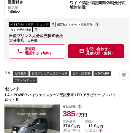
整備付き
ワイド保証 保証期間:2年(走行距
離無制限)
排気量
1400
cc
NISSANクオリティショップ
据置払クレジット取扱店舗
今すぐ予約対象
日産プリンス大分販売株式会社
大分本店
大分県
販売店に
お問い合わせ・
電話する（無料）
見積依頼（無料）
日産
新着物件
日産プレミアム認定中古車
展示・試乗車
e-POWER
プロパイロット
セレナ
1.4 e-POWER ハイウェイスターV 元試乗車 LED アラビュー プロパイ
ロット E
支払総額
385
.6
万円
車両価格
諸費用
374.0
11.6
万円
万円
(税込 *10%)
(リ済込)