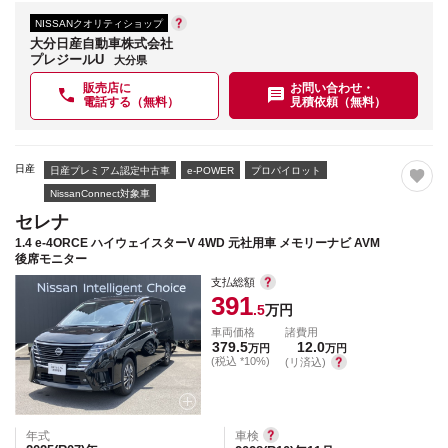
NISSANクオリティショップ
大分日産自動車株式会社
プレジールU
大分県
販売店に
お問い合わせ・
電話する（無料）
見積依頼（無料）
日産
日産プレミアム認定中古車
e-POWER
プロパイロット
NissanConnect対象車
セレナ
1.4 e-4ORCE ハイウェイスターV 4WD 元社用車 メモリーナビ AVM
後席モニター
支払総額
391
.5
万円
車両価格
諸費用
379.5
12.0
万円
万円
(税込 *10%)
(リ済込)
年式
車検