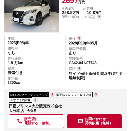
269
.3
万円
車両価格
諸費用
258.5
10.8
万円
万円
(税込 *10%)
(リ済込)
年式
車検
2023(R05)
年
2028(R10)年05月
修復歴
車両評価書
なし
あり
走行距離
管理番号
4.5
万km
G642-041-07748
整備
保証
整備付き
ワイド保証 保証期間:2年(走行距
離無制限)
排気量
1200
cc
NISSANクオリティショップ
据置払クレジット取扱店舗
今すぐ予約対象
日産プリンス大分販売株式会社
大分本店
大分県
販売店に
お問い合わせ・
電話する（無料）
見積依頼（無料）