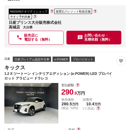
NISSANクオリティショップ
据置払クレジット取扱店舗
今すぐ予約対象
日産プリンス大分販売株式会社
高城店
大分県
販売店に
お問い合わせ・
電話する（無料）
見積依頼（無料）
日産
日産プレミアム認定中古車
e-POWER
プロパイロット
キックス
1.2 X ツートーン インテリアエディション (e-POWER) LED プロパイ
ロット アラビュー ドラレコ
支払総額
290
.9
万円
車両価格
諸費用
280.5
10.4
万円
万円
(税込 *10%)
(リ済込)
年式
車検