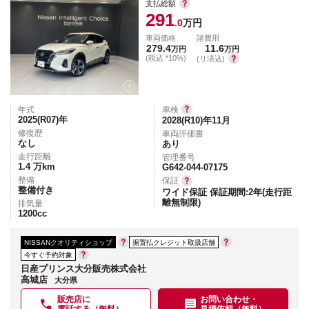
支払総額
291
.0
万円
車両価格
諸費用
279.4
11.6
万円
万円
(税込 *10%)
(リ済込)
年式
車検
2025(R07)
年
2028(R10)年11月
修復歴
車両評価書
なし
あり
走行距離
管理番号
1.4
万km
G642-044-07175
整備
保証
整備付き
ワイド保証 保証期間:2年(走行距
離無制限)
排気量
1200
cc
NISSANクオリティショップ
据置払クレジット取扱店舗
今すぐ予約対象
日産プリンス大分販売株式会社
高城店
大分県
販売店に
お問い合わせ・