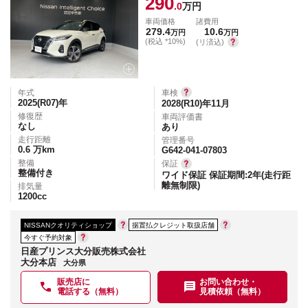
290
.0
万円
車両価格
諸費用
279.4
10.6
万円
万円
(税込 *10%)
(リ済込)
年式
車検
2025(R07)
年
2028(R10)年11月
修復歴
車両評価書
なし
あり
走行距離
管理番号
0.6
万km
G642-041-07803
整備
保証
整備付き
ワイド保証 保証期間:2年(走行距
離無制限)
排気量
1200
cc
NISSANクオリティショップ
据置払クレジット取扱店舗
今すぐ予約対象
日産プリンス大分販売株式会社
大分本店
大分県
販売店に
お問い合わせ・
電話する（無料）
見積依頼（無料）