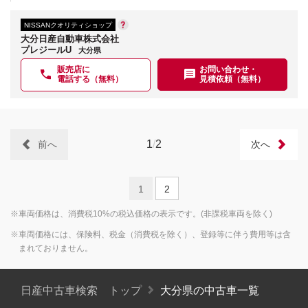
NISSANクオリティショップ
大分日産自動車株式会社
プレジールU
大分県
販売店に
お問い合わせ・
電話する（無料）
見積依頼（無料）
1
/
2
前へ
次へ
1
2
※車両価格は、消費税10%の税込価格の表示です。(非課税車両を除く)
※車両価格には、保険料、税金（消費税を除く）、登録等に伴う費用等は含
まれておりません。
日産中古車検索 トップ
大分県の中古車一覧