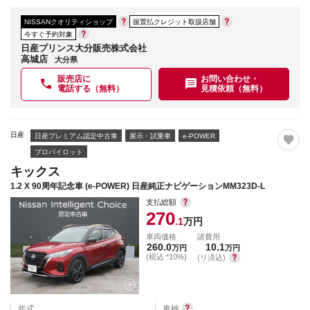
NISSANクオリティショップ
据置払クレジット取扱店舗
今すぐ予約対象
日産プリンス大分販売株式会社
高城店
大分県
販売店に
お問い合わせ・
電話する（無料）
見積依頼（無料）
日産
日産プレミアム認定中古車
展示・試乗車
e-POWER
プロパイロット
キックス
1.2 X 90周年記念車 (e-POWER) 日産純正ナビゲーションMM323D-L
支払総額
270
.1
万円
車両価格
諸費用
260.0
10.1
万円
万円
(税込 *10%)
(リ済込)
年式
車検