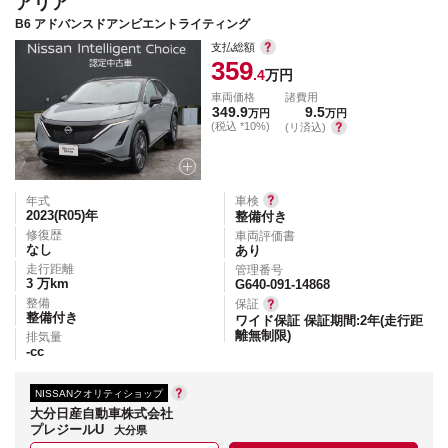
アリア
B6 アドバンスドアンビエントライティング
支払総額
359
.4
万円
車両価格
諸費用
349.9
9.5
万円
万円
(税込 *10%)
(リ済込)
年式
車検
2023(R05)
年
整備付き
修復歴
車両評価書
なし
あり
走行距離
管理番号
3
万km
G640-091-14868
整備
保証
整備付き
ワイド保証 保証期間:2年(走行距
離無制限)
排気量
-
cc
NISSANクオリティショップ
大分日産自動車株式会社
プレジールU
大分県