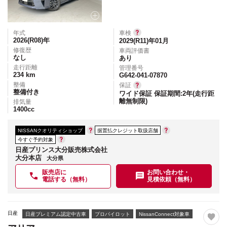
年式
車検
2026(R08)
年
2029(R11)年01月
修復歴
車両評価書
なし
あり
走行距離
管理番号
234
km
G642-041-07870
整備
保証
整備付き
ワイド保証 保証期間:2年(走行距
離無制限)
排気量
1400
cc
NISSANクオリティショップ
据置払クレジット取扱店舗
今すぐ予約対象
日産プリンス大分販売株式会社
大分本店
大分県
販売店に
お問い合わせ・
電話する（無料）
見積依頼（無料）
日産
日産プレミアム認定中古車
プロパイロット
NissanConnect対象車