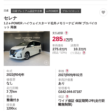
日産
日産プレミアム認定中古車
e-POWER
プロパイロット
セレナ
1.2 e-POWER ハイウェイスター V 社外メモリーナビ AVM プロパイロ
ット 両側
支払総額
285
.3
万円
車両価格
諸費用
275.0
10.3
万円
万円
(税込 *10%)
(リ済込)
年式
車検
2022(R04)
年
2027(R09)年02月
修復歴
車両評価書
なし
あり
走行距離
管理番号
3
万km
G642-044-07187
整備
保証
整備付き
ワイド保証 保証期間:2年(走行距
離無制限)
排気量
1200
cc