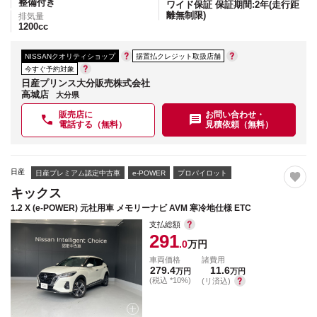
整備付き
ワイド保証 保証期間:2年(走行距
離無制限)
排気量
1200
cc
NISSANクオリティショップ
据置払クレジット取扱店舗
今すぐ予約対象
日産プリンス大分販売株式会社
高城店
大分県
販売店に
お問い合わせ・
電話する（無料）
見積依頼（無料）
日産
日産プレミアム認定中古車
e-POWER
プロパイロット
キックス
1.2 X (e-POWER) 元社用車 メモリーナビ AVM 寒冷地仕様 ETC
支払総額
291
.0
万円
車両価格
諸費用
279.4
11.6
万円
万円
(税込 *10%)
(リ済込)