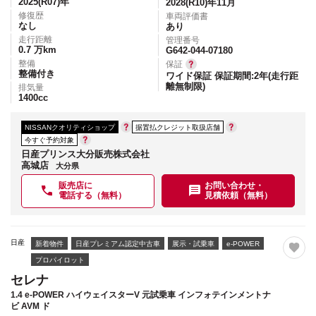
2025(R07)
年
2028(R10)年11月
修復歴
車両評価書
なし
あり
走行距離
管理番号
0.7
万km
G642-044-07180
整備
保証
整備付き
ワイド保証 保証期間:2年(走行距
離無制限)
排気量
1400
cc
NISSANクオリティショップ
据置払クレジット取扱店舗
今すぐ予約対象
日産プリンス大分販売株式会社
高城店
大分県
販売店に
お問い合わせ・
電話する（無料）
見積依頼（無料）
日産
新着物件
日産プレミアム認定中古車
展示・試乗車
e-POWER
プロパイロット
セレナ
1.4 e-POWER ハイウェイスターV 元試乗車 インフォテインメントナ
ビ AVM ド