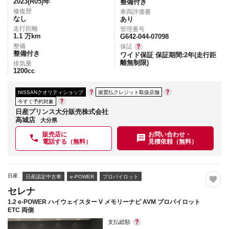
2023(R05)
年
整備付き
修復歴
車両評価書
なし
あり
走行距離
管理番号
1.1
万km
G642-044-07098
整備
保証
整備付き
ワイド保証 保証期間:2年(走行距
離無制限)
排気量
1200
cc
NISSANクオリティショップ
据置払クレジット取扱店舗
今すぐ予約対象
日産プリンス大分販売株式会社
高城店
大分県
販売店に
お問い合わせ・
電話する（無料）
見積依頼（無料）
日産
日産認定中古車
e-POWER
プロパイロット
セレナ
1.2 e-POWER ハイウェイスター V メモリーナビ AVM プロパイロット
ETC 両側
支払総額