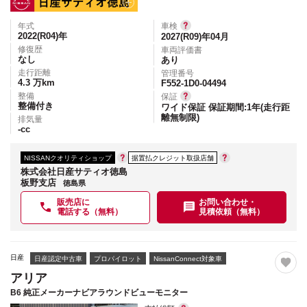
年式
車検
2022(R04)
年
2027(R09)年04月
修復歴
車両評価書
なし
あり
走行距離
管理番号
4.3
万km
F552-1D0-04494
整備
保証
整備付き
ワイド保証 保証期間:1年(走行距
離無制限)
排気量
-
cc
NISSANクオリティショップ
据置払クレジット取扱店舗
株式会社日産サティオ徳島
板野支店
徳島県
販売店に
お問い合わせ・
電話する（無料）
見積依頼（無料）
日産
日産認定中古車
プロパイロット
NissanConnect対象車
アリア
B6 純正メーカーナビアラウンドビューモニター