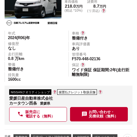
車両価格
諸費用
218.0
8.7
万円
万円
(税込 *10%)
(リ済込)
年式
車検
2024(R06)
年
整備付き
修復歴
車両評価書
なし
あり
走行距離
管理番号
0.8
万km
F570-448-02136
整備
保証
整備付き
ワイド保証 保証期間:2年(走行距
離無制限)
排気量
1600
cc
NISSANクオリティショップ
据置払クレジット取扱店舗
愛媛日産自動車株式会社
カータウン西条
愛媛県
販売店に
お問い合わせ・
電話する（無料）
見積依頼（無料）
日産