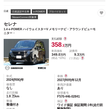
日産
日産認定中古車
e-POWER
プロパイロット
NissanConnect対象車
セレナ
1.4 e-POWER ハイウェイスターV メモリーナビ・アラウンドビューモ
ニター・
支払総額
358
.3
万円
車両価格
諸費用
349.0
9.3
万円
万円
(税込 *10%)
(リ済込)
年式
車検
2024(R06)
年
2027(R09)年12月
修復歴
車両評価書
なし
あり
走行距離
管理番号
1.8
万km
F570-446-02841
整備
保証
整備付き
ワイド保証 保証期間:1年(走行距
離無制限)