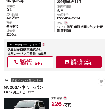
2023(R05)
年
2026(R08)年11月
修復歴
車両評価書
なし
あり
走行距離
管理番号
1.9
万km
F550-092-05674
整備
保証
整備付き
ワイド保証 保証期間:2年(走行距
離無制限)
排気量
1200
cc
NISSANクオリティショップ
徳島日産自動車株式会社
日産カーパレス藍住
徳島県
販売店に
お問い合わせ・
電話する（無料）
見積依頼（無料）
日産
日産プレミアム認定中古車
NV200バネットバン
1.6 DX 純正ナビ ETC
支払総額
226
.7
万円