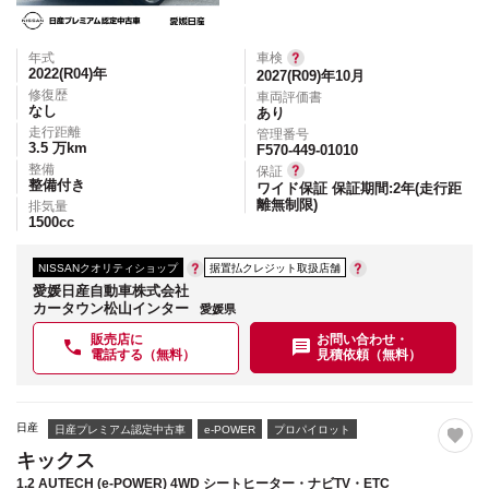
年式
車検
2022(R04)
年
2027(R09)年10月
修復歴
車両評価書
なし
あり
走行距離
管理番号
3.5
万km
F570-449-01010
整備
保証
整備付き
ワイド保証 保証期間:2年(走行距
離無制限)
排気量
1500
cc
NISSANクオリティショップ
据置払クレジット取扱店舗
愛媛日産自動車株式会社
カータウン松山インター
愛媛県
販売店に
お問い合わせ・
電話する（無料）
見積依頼（無料）
日産
日産プレミアム認定中古車
e-POWER
プロパイロット
キックス
1.2 AUTECH (e-POWER) 4WD シートヒーター・ナビTV・ETC