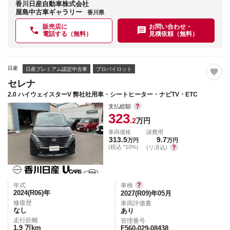
香川日産自動車株式会社
屋島中古車ギャラリー
香川県
販売店に
お問い合わせ・
電話する（無料）
見積依頼（無料）
日産
日産プレミアム認定中古車
プロパイロット
セレナ
2.0 ハイウェイスターV 弊社社用車・シートヒーター・ナビTV・ETC
支払総額
323
.2
万円
車両価格
諸費用
313.5
9.7
万円
万円
(税込 *10%)
(リ済込)
年式
車検
2024(R06)
年
2027(R09)年05月
修復歴
車両評価書
なし
あり
走行距離
管理番号
1.9
万km
F560-029-08438