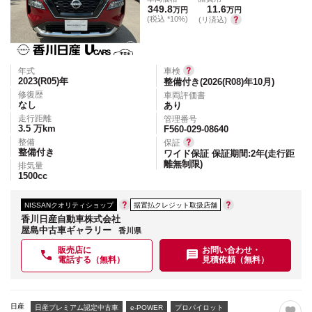
349.8
11.6
万円
万円
(税込 *10%)
(リ済込)
年式
車検
2023(R05)
年
整備付き(2026(R08)年10月)
修復歴
車両評価書
なし
あり
走行距離
管理番号
3.5
万km
F560-029-08640
整備
保証
整備付き
ワイド保証 保証期間:2年(走行距
離無制限)
排気量
1500
cc
NISSANクオリティショップ
据置払クレジット取扱店舗
香川日産自動車株式会社
屋島中古車ギャラリー
香川県
販売店に
お問い合わせ・
電話する（無料）
見積依頼（無料）
日産
日産プレミアム認定中古車
e-POWER
プロパイロット