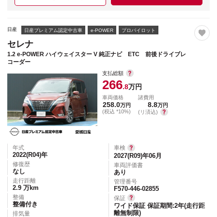
日産
日産プレミアム認定中古車
e-POWER
プロパイロット
セレナ
1.2 e-POWER ハイウェイスター V 純正ナビ ETC 前後ドライブレ
コーダー
支払総額
266
.8
万円
車両価格
諸費用
258.0
8.8
万円
万円
(税込 *10%)
(リ済込)
年式
車検
2022(R04)
年
2027(R09)年06月
修復歴
車両評価書
なし
あり
走行距離
管理番号
2.9
万km
F570-446-02855
整備
保証
整備付き
ワイド保証 保証期間:2年(走行距
離無制限)
排気量