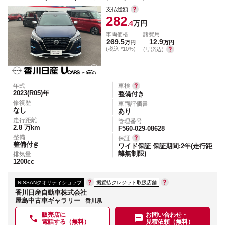
支払総額
282
.4
万円
車両価格
諸費用
269.5
12.9
万円
万円
(税込 *10%)
(リ済込)
年式
車検
2023(R05)
年
整備付き
修復歴
車両評価書
なし
あり
走行距離
管理番号
2.8
万km
F560-029-08628
整備
保証
整備付き
ワイド保証 保証期間:2年(走行距
離無制限)
排気量
1200
cc
NISSANクオリティショップ
据置払クレジット取扱店舗
香川日産自動車株式会社
屋島中古車ギャラリー
香川県
販売店に
お問い合わせ・
電話する（無料）
見積依頼（無料）