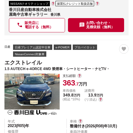
NISSANクオリティショップ
据置払クレジット取扱店舗
香川日産自動車株式会社
屋島中古車ギャラリー
香川県
販売店に
お問い合わせ・
電話する（無料）
見積依頼（無料）
日産
日産プレミアム認定中古車
e-POWER
プロパイロット
NissanConnect対象車
エクストレイル
1.5 AUTECH e-4ORCE 4WD 禁煙車・シートヒーター・ナビTV・
支払総額
363
.7
万円
車両価格
諸費用
349.8
13.9
万円
万円
(税込 *10%)
(リ済込)
年式
車検
2023(R05)
年
整備付き(2026(R08)年10月)
修復歴
車両評価書