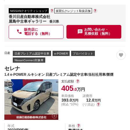
NISSANクオリティショップ
据置払クレジット取扱店舗
香川日産自動車株式会社
屋島中古車ギャラリー
香川県
販売店に
お問い合わせ・
電話する（無料）
見積依頼（無料）
日産
日産プレミアム認定中古車
e-POWER
プロパイロット
NissanConnect対象車
セレナ
1.4 e-POWER ルキシオン 日産プレミアム認定中古車/当社社用車/禁煙
支払総額
405
.0
万円
車両価格
諸費用
393.0
12.0
万円
万円
(税込 *10%)
(リ済込)
年式
車検