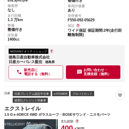
2023(R05)
年
整備付き
修復歴
車両評価書
なし
あり
走行距離
管理番号
1.3
万km
F550-092-05629
整備
保証
整備付き
ワイド保証 保証期間:2年(走行距
離無制限)
排気量
1400
cc
NISSANクオリティショップ
徳島日産自動車株式会社
日産カーパレス藍住
徳島県
販売店に
お問い合わせ・
電話する（無料）
見積依頼（無料）
日産
日産プレミアム認定中古車
e-POWER
プロパイロット
据置払クレジット対象車
エクストレイル
1.5 G e-4ORCE 4WD ガラスルーフ・BOSEサウンド・ニスモパーツ
支払総額
400