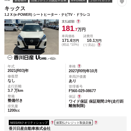
新着物件
日産プレミアム認定中古車
e-POWER
プロパイロット
キックス
1.2 X (e-POWER) シートヒーター・ナビTV・ドラレコ
支払総額
181
.7
万円
車両価格
諸費用
171.6
10.1
万円
万円
(税込 *10%)
(リ済込)
年式
車検
2021(R03)
年
2027(R09)年10月
修復歴
車両評価書
なし
あり
走行距離
管理番号
3.7
万km
F560-029-08677
整備
保証
整備付き
ワイド保証 保証期間:2年(走行距
離無制限)
排気量
1200
cc
NISSANクオリティショップ
据置払クレジット取扱店舗
香川日産自動車株式会社