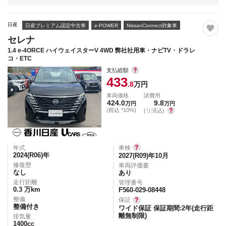
日産
日産プレミアム認定中古車
e-POWER
NissanConnect対象車
セレナ
1.4 e-4ORCE ハイウェイスターV 4WD 弊社社用車・ナビTV・ドラレ
コ・ETC
支払総額
433
.8
万円
車両価格
諸費用
424.0
9.8
万円
万円
(税込 *10%)
(リ済込)
年式
車検
2024(R06)
年
2027(R09)年10月
修復歴
車両評価書
なし
あり
走行距離
管理番号
0.3
万km
F560-029-08448
整備
保証
整備付き
ワイド保証 保証期間:2年(走行距
離無制限)
排気量
1400
cc