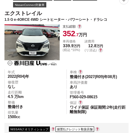
NissanConnect対象車
エクストレイル
1.5 G e-4ORCE 4WD シートヒーター・パワーシート・ドラレコ
支払総額
352
.7
万円
車両価格
諸費用
339.9
12.8
万円
万円
(税込 *10%)
(リ済込)
年式
車検
2022(R04)
年
整備付き(2027(R09)年08月)
修復歴
車両評価書
なし
あり
走行距離
管理番号
4.5
万km
F560-029-08615
整備
保証
整備付き
ワイド保証 保証期間:2年(走行距
離無制限)
排気量
1500
cc
NISSANクオリティショップ
据置払クレジット取扱店舗