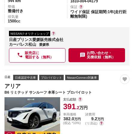
544
km
1810-004-04179
整備
保証
整備付き
ワイド保証 保証期間:1年(走行距
離無制限)
排気量
1500
cc
NISSANクオリティショップ
日産プリンス愛媛販売株式会社
カーパレス松山
愛媛県
販売店に
お問い合わせ・
電話する（無料）
見積依頼（無料）
日産
日産認定中古車
プロパイロット
NissanConnect対象車
アリア
B6 リミテッド サンルーフ 本革シート プロパイロット
支払総額
391
.2
万円
車両価格
諸費用
382.0
9.2
万円
万円
(税込 *10%)
(リ済込)