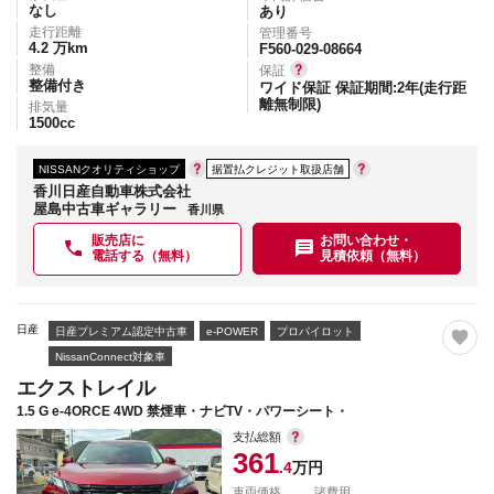
なし
あり
走行距離
管理番号
4.2
万km
F560-029-08664
整備
保証
整備付き
ワイド保証 保証期間:2年(走行距
離無制限)
排気量
1500
cc
NISSANクオリティショップ
据置払クレジット取扱店舗
香川日産自動車株式会社
屋島中古車ギャラリー
香川県
販売店に
お問い合わせ・
電話する（無料）
見積依頼（無料）
日産
日産プレミアム認定中古車
e-POWER
プロパイロット
NissanConnect対象車
エクストレイル
1.5 G e-4ORCE 4WD 禁煙車・ナビTV・パワーシート・
支払総額
361
.4
万円
車両価格
諸費用