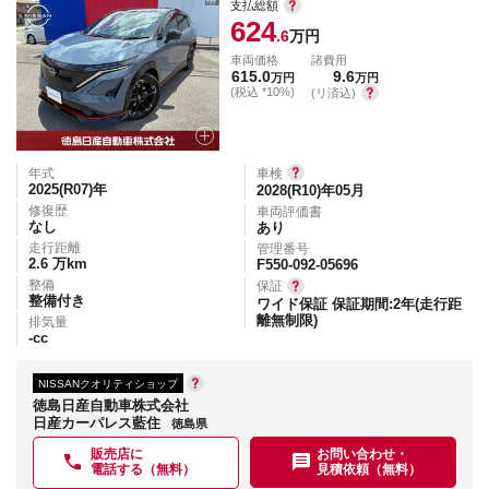
支払総額
624
.6
万円
車両価格
諸費用
615.0
9.6
万円
万円
(税込 *10%)
(リ済込)
年式
車検
2025(R07)
年
2028(R10)年05月
修復歴
車両評価書
なし
あり
走行距離
管理番号
2.6
万km
F550-092-05696
整備
保証
整備付き
ワイド保証 保証期間:2年(走行距
離無制限)
排気量
-
cc
NISSANクオリティショップ
徳島日産自動車株式会社
日産カーパレス藍住
徳島県
販売店に
お問い合わせ・
電話する（無料）
見積依頼（無料）