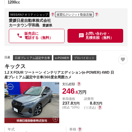
1200
cc
NISSANクオリティショップ
据置払クレジット取扱店舗
愛媛日産自動車株式会社
カータウン宇和島
愛媛県
販売店に
お問い合わせ・
電話する（無料）
見積依頼（無料）
日産
日産プレミアム認定中古車
e-POWER
プロパイロット
キックス
1.2 X FOUR ツートーン インテリアエディション(e-POWER) 4WD 日
産プレミアム認定中古車/360度全周囲カメ
支払総額
246
.6
万円
車両価格
諸費用
237.8
8.8
万円
万円
(税込 *10%)
(リ済込)
年式
車検