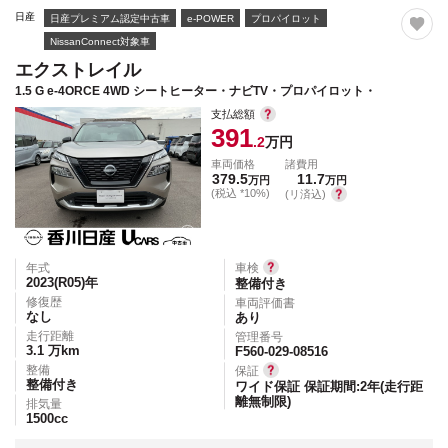
日産
日産プレミアム認定中古車
e-POWER
プロパイロット
NissanConnect対象車
エクストレイル
1.5 G e-4ORCE 4WD シートヒーター・ナビTV・プロパイロット・
支払総額
391
.2
万円
車両価格
諸費用
379.5
11.7
万円
万円
(税込 *10%)
(リ済込)
年式
車検
2023(R05)
年
整備付き
修復歴
車両評価書
なし
あり
走行距離
管理番号
3.1
万km
F560-029-08516
整備
保証
整備付き
ワイド保証 保証期間:2年(走行距
離無制限)
排気量
1500
cc