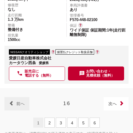
修復歴
車両評価書
なし
あり
走行距離
管理番号
1.3
万km
F570-448-02100
整備
保証
整備付き
ワイド保証 保証期間:1年(走行距
離無制限)
排気量
1500
cc
NISSANクオリティショップ
据置払クレジット取扱店舗
愛媛日産自動車株式会社
カータウン西条
愛媛県
販売店に
お問い合わせ・
電話する（無料）
見積依頼（無料）
1
/
6
前へ
次へ
1
2
3
4
5
6