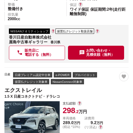
整備
保証
整備付き
ワイド保証 保証期間:2年(走行距
離無制限)
排気量
2000
cc
NISSANクオリティショップ
据置払クレジット取扱店舗
香川日産自動車株式会社
屋島中古車ギャラリー
香川県
販売店に
お問い合わせ・
電話する（無料）
見積依頼（無料）
日産
日産プレミアム認定中古車
e-POWER
プロパイロット
据置払クレジット対象車
NissanConnect対象車
エクストレイル
1.5 X 日産コネクトナビ・ドラレコ
支払総額
298
.2
万円
車両価格
諸費用
289.0
9.2
万円
万円
(税込 *10%)
(リ済込)