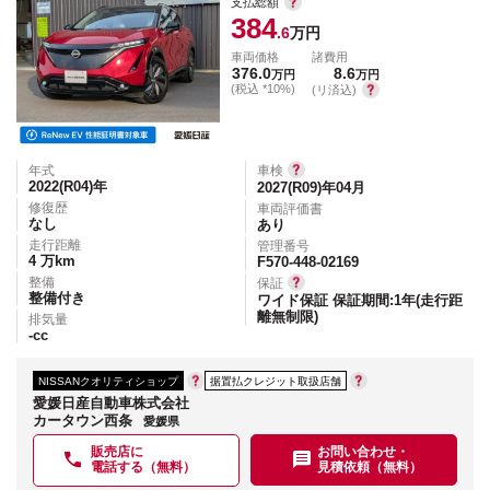
支払総額
384
.6
万円
車両価格
諸費用
376.0
8.6
万円
万円
(税込 *10%)
(リ済込)
年式
車検
2022(R04)
年
2027(R09)年04月
修復歴
車両評価書
なし
あり
走行距離
管理番号
4
万km
F570-448-02169
整備
保証
整備付き
ワイド保証 保証期間:1年(走行距
離無制限)
排気量
-
cc
NISSANクオリティショップ
据置払クレジット取扱店舗
愛媛日産自動車株式会社
カータウン西条
愛媛県
販売店に
お問い合わせ・
電話する（無料）
見積依頼（無料）