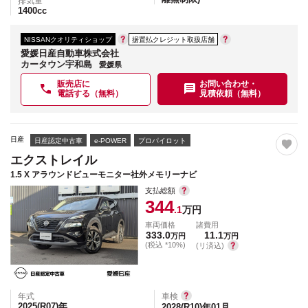
排気量
1400
cc
NISSANクオリティショップ
据置払クレジット取扱店舗
愛媛日産自動車株式会社
カータウン宇和島
愛媛県
販売店に
お問い合わせ・
電話する（無料）
見積依頼（無料）
日産
日産認定中古車
e-POWER
プロパイロット
エクストレイル
1.5 X アラウンドビューモニター社外メモリーナビ
支払総額
344
.1
万円
車両価格
諸費用
333.0
11.1
万円
万円
(税込 *10%)
(リ済込)
年式
車検
2025(R07)
年
2028(R10)年01月