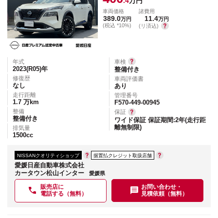
.4
万円
車両価格
諸費用
389.0
11.4
万円
万円
(税込 *10%)
(リ済込)
年式
車検
2023(R05)
年
整備付き
修復歴
車両評価書
なし
あり
走行距離
管理番号
1.7
万km
F570-449-00945
整備
保証
整備付き
ワイド保証 保証期間:2年(走行距
離無制限)
排気量
1500
cc
NISSANクオリティショップ
据置払クレジット取扱店舗
愛媛日産自動車株式会社
カータウン松山インター
愛媛県
販売店に
お問い合わせ・
電話する（無料）
見積依頼（無料）