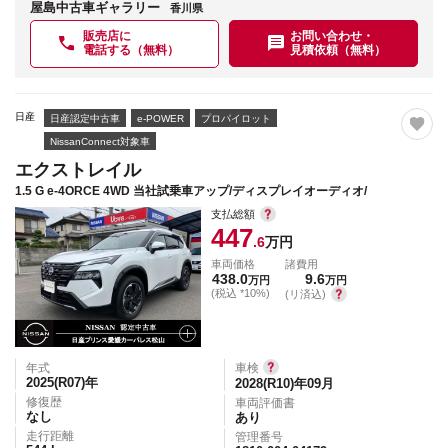
屋島中古車ギャラリー
香川県
販売店に
お問い合わせ・
電話する（無料）
見積依頼（無料）
日産
日産認定中古車
e-POWER
プロパイロット
NissanConnect対象車
エクストレイル
1.5 G e-4ORCE 4WD 当社試乗車アップ/ディスプレイオーディオ/
支払総額
447
.6
万円
車両価格
諸費用
438.0
9.6
万円
万円
(税込 *10%)
(リ済込)
年式
車検
2025(R07)
年
2028(R10)年09月
修復歴
車両評価書
なし
あり
走行距離
管理番号