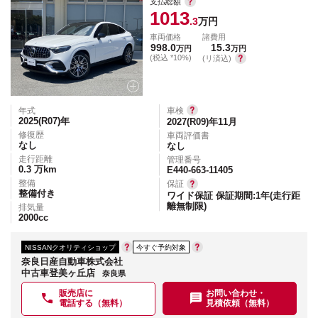
支払総額
1013
.3
万円
車両価格
諸費用
998.0
15.3
万円
万円
(税込 *10%)
(リ済込)
年式
車検
2025(R07)
年
2027(R09)年11月
修復歴
車両評価書
なし
なし
走行距離
管理番号
0.3
万km
E440-663-11405
整備
保証
整備付き
ワイド保証 保証期間:1年(走行距
離無制限)
排気量
2000
cc
NISSANクオリティショップ
今すぐ予約対象
奈良日産自動車株式会社
中古車登美ヶ丘店
奈良県
販売店に
お問い合わせ・
電話する（無料）
見積依頼（無料）