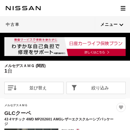
1
/
59
閉じる
21枚目以降は詳細ページへ
中古車
メニュー
メルセデスＡＭＧ (関西)
1
台
並び替え
絞り込み
メルセデスＡＭＧ
GLCクーペ
43 4マチック 4WD MP202601 AMGレザーエクスクルーシブパッケー
ジ