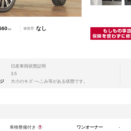
660
なし
修復歴
cc
日産車両状態証明
3.5
ジ
大小のキズ･へこみ等がある状態です。
車検整備付き
ワンオーナー
-