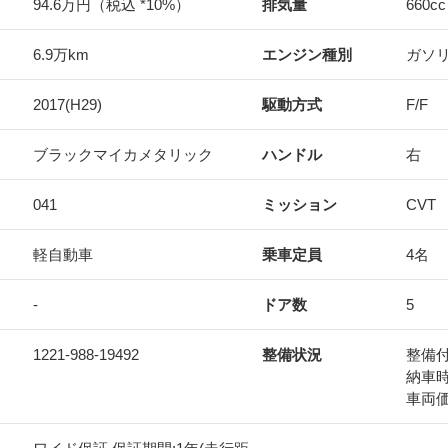
94.6万円（税込 *10%）
排気量
660
cc
6.9万km
エンジン種別
ガソ
2017(H29)
駆動方式
F/F
ブラックマイカメタリック
ハンドル
右
041
ミッション
CVT
軽自動車
乗車定員
4名
-
ドア数
5
1221-988-19492
整備状況
整備
納車
車両