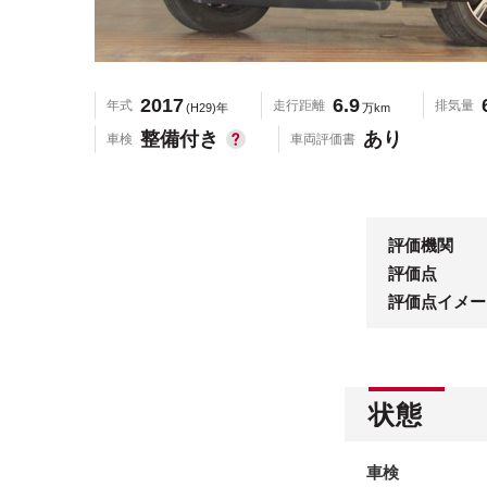
2017
6.9
年式
走行距離
排気量
(H29)年
万km
整備付き
あり
車検
車両評価書
評価機関
評価点
評価点イメー
状態
車検