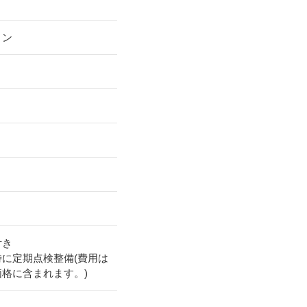
リン
付き
時に定期点検整備(費用は
価格に含まれます。)