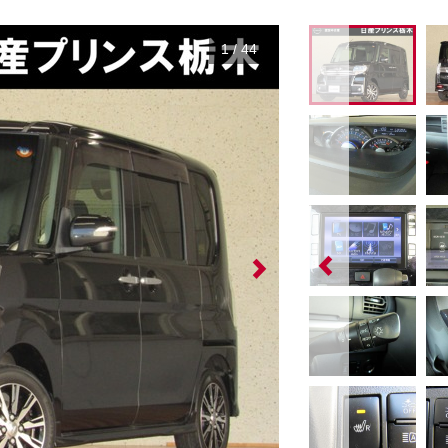
1
/
44