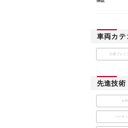
保証
車両カテ
日産プレミ
先進技術
e-
パーキ