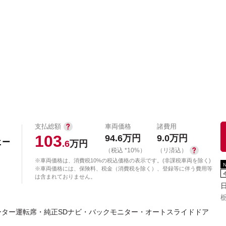
中古車を探す
店舗から探す
日産の中古車とは
認
P
支払総額
車両価格
諸費用
103
94.6
万円
9.0
万円
ヒー
.6
万円
（税込 *10%）
（リ済込）
※車両価格は、消費税10%の税込価格の表示です。(非課税車両を除く)
※車両価格には、保険料、税金（消費税を除く）、登録等に伴う費用等
は含まれておりません。
ター運転席・純正SDナビ・バックモニター・オートスライドドア