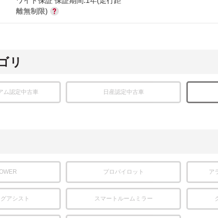
ワイド保証 保証期間:1年(走行距
離無制限)
ゴリ
アム認定中古車
日産認定中古車
POWER
プロパイロット
ア
ングアシスト
スマートルームミラー