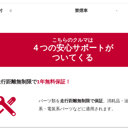
付
○
禁煙車
-
こちらのクルマは
４つの安心サポートが
ついてくる
走行距離無制限で
1年無料保証！
パーツ類を
走行距離無制限で保証
。消耗品・
系・電装系パーツなどに適用されます。