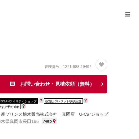
定中古車ラインナップ
購入サポート
お役立ち情報
MOR
管理番号：1221-988-19492
お問い合わせ・見積依頼（無料）
NISSANクオリティショップ
据置払クレジット取扱店舗
今すぐ予約対象
日産プリンス栃木販売株式会社 真岡店 U-Carショップ
栃木県真岡市長田186