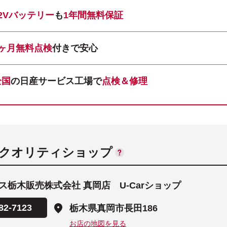
12Vバッテリー
も
1年間無料保証
1ヶ月無料点検
付きで安心
全国
の日産サービス工場で
点検＆修理
ANクオリティショップ
ス栃木販売株式会社 真岡店 U-Carショップ
82-7123
栃木県真岡市長田186
お店の地図を見る