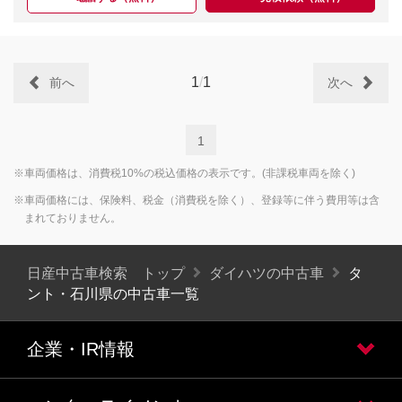
1
/
1
前へ
次へ
1
※車両価格は、消費税10%の税込価格の表示です。(非課税車両を除く)
※車両価格には、保険料、税金（消費税を除く）、登録等に伴う費用等は含
まれておりません。
日産中古車検索 トップ
ダイハツの中古車
タ
ント・石川県の中古車一覧
企業・IR情報