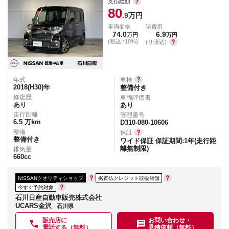
支払総額
80
.9
万円
車両価格
諸費用
74.0
6.9
万円
万円
(税込 *10%)
(リ済込)
年式
車検
2018(H30)
年
整備付き
修復歴
車両評価書
あり
あり
走行距離
管理番号
6.5
万km
D310-080-10606
整備
保証
整備付き
ワイド保証 保証期間:1年(走行距
離無制限)
排気量
660
cc
NISSANクオリティショップ
据置払クレジット取扱店舗
今すぐ予約対象
石川日産自動車販売株式会社
UCARS金沢
石川県
販売店に
お問い合わせ・
電話する（無料）
見積依頼（無料）