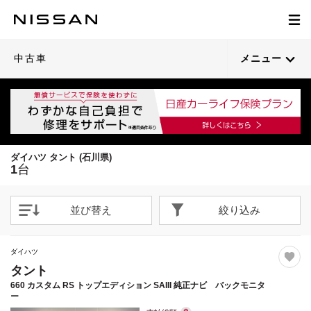
1
/
28
閉じる
21枚目以降は詳細ページへ
中古車
メニュー
ダイハツ タント (石川県)
1
台
並び替え
絞り込み
ダイハツ
タント
660 カスタム RS トップエディション SAIII 純正ナビ バックモニタ
ー