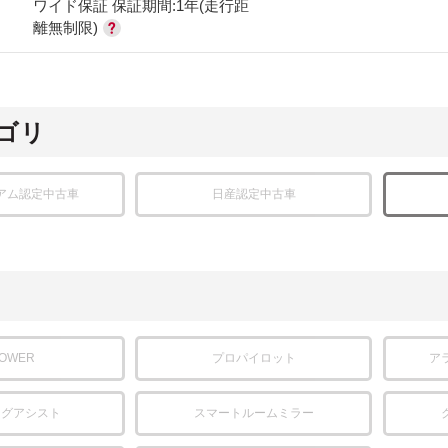
ワイド保証 保証期間:1年(走行距
離無制限)
ゴリ
アム認定中古車
日産認定中古車
POWER
プロパイロット
ア
ングアシスト
スマートルームミラー