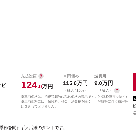
中古車を探す
店舗から探す
日産の中古車とは
認
P
支払総額
車両価格
諸費用
124
115.0
万円
9.0
万円
ナビ
.0
万円
（税込 *10%）
（リ済込）
※車両価格は、消費税10%の税込価格の表示です。(非課税車両を除く)
※車両価格には、保険料、税金（消費税を除く）、登録等に伴う費用等
は含まれておりません。
季節を問わず大活躍のタントです。