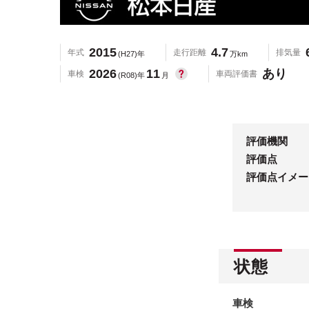
2015
4.7
年式
走行距離
排気量
(H27)年
万km
2026
11
あり
車検
車両評価書
(R08)年
月
評価機関
評価点
評価点イメー
状態
車検