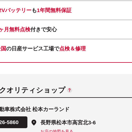
12Vバッテリー
も
1年間無料保証
1ヶ月無料点検
付きで安心
全国
の日産サービス工場で
点検＆修理
ANクオリティショップ
動車株式会社 松本カーランド
26-5860
長野県松本市高宮北3-6
お店の地図を見る