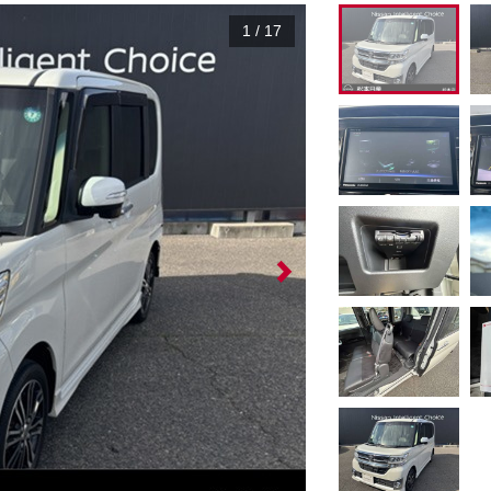
1
/
17