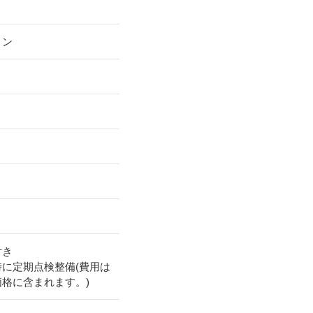
リン
付き
時に定期点検整備(費用は
価格に含まれます。)