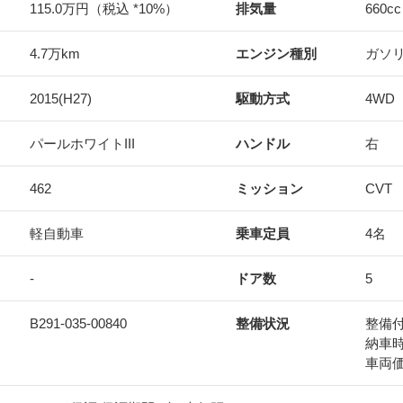
115.0万円（税込 *10%）
排気量
660
cc
4.7万km
エンジン種別
ガソ
2015(H27)
駆動方式
4WD
パールホワイトIII
ハンドル
右
462
ミッション
CVT
軽自動車
乗車定員
4名
-
ドア数
5
B291-035-00840
整備状況
整備
納車
車両