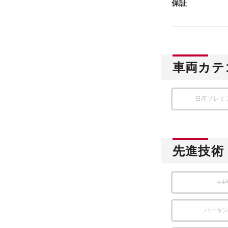
保証
車両カテ
日産プレミ
先進技術
e-
パーキ