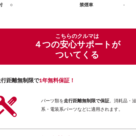
付
○
禁煙車
-
こちらのクルマは
４つの安心サポートが
ついてくる
走行距離無制限で
1年無料保証！
パーツ類を
走行距離無制限で保証
。消耗品・
系・電装系パーツなどに適用されます。