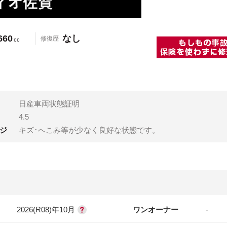
660
なし
修復歴
cc
日産車両状態証明
4.5
ジ
キズ･へこみ等が少なく良好な状態です。
2026(R08)年10月
ワンオーナー
-