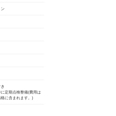
リン
付き
時に定期点検整備(費用は
価格に含まれます。)