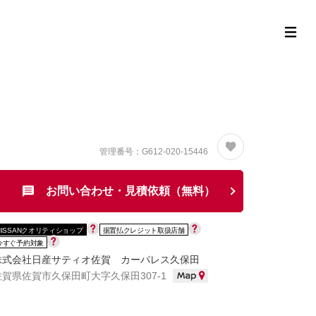
定中古車ラインナップ
購入サポート
お役立ち情報
MOR
管理番号：G612-020-15446
お問い合わせ・見積依頼（無料）
NISSANクオリティショップ
据置払クレジット取扱店舗
今すぐ予約対象
株式会社日産サティオ佐賀 カーパレス久保田
佐賀県佐賀市久保田町大字久保田307-1