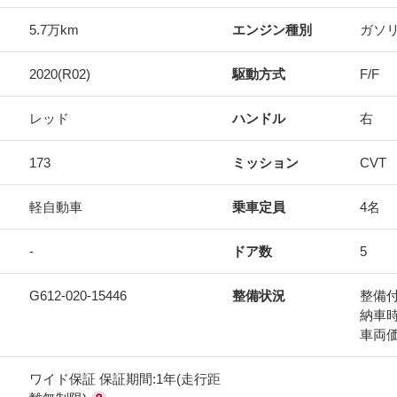
5.7万km
エンジン種別
ガソ
2020(R02)
駆動方式
F/F
レッド
ハンドル
右
173
ミッション
CVT
軽自動車
乗車定員
4名
-
ドア数
5
G612-020-15446
整備状況
整備
納車
車両
ワイド保証 保証期間:1年(走行距