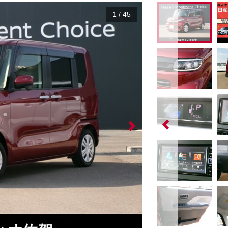
1
/
45