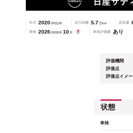
2020
5.7
年式
走行距離
排気量
(R02)年
万km
2026
10
あり
車検
車両評価書
(R08)年
月
評価機関
評価点
評価点イメー
状態
車検