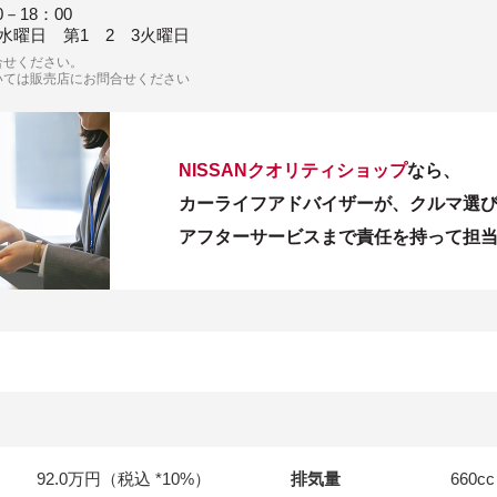
00－18：00
水曜日 第1 2 3火曜日
合せください。
いては販売店にお問合せください
NISSANクオリティショップ
なら、
カーライフアドバイザーが、クルマ選
アフターサービスまで責任を持って担
92.0万円（税込 *10%）
排気量
660
cc