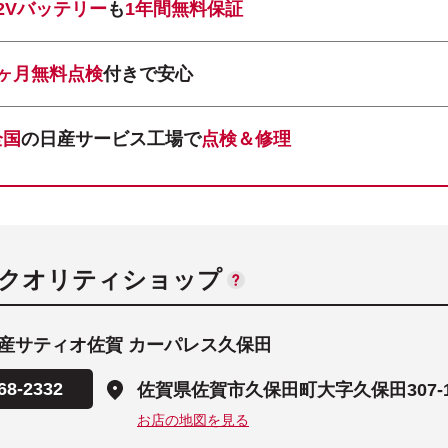
12Vバッテリー
も
1年間無料保証
1ヶ月無料点検
付きで安心
全国
の日産サービス工場で
点検＆修理
ANクオリティショップ
産サティオ佐賀 カーパレス久保田
68-2332
佐賀県佐賀市久保田町大字久保田307-
お店の地図を見る