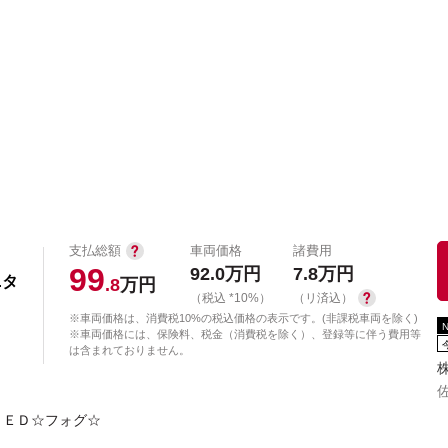
中古車を探す
店舗から探す
日産の中古車とは
認
P
支払総額
車両価格
諸費用
99
92.0
万円
7.8
万円
ニタ
.8
万円
（税込 *10%）
（リ済込）
※車両価格は、消費税10%の税込価格の表示です。(非課税車両を除く)
※車両価格には、保険料、税金（消費税を除く）、登録等に伴う費用等
は含まれておりません。
ＬＥＤ☆フォグ☆