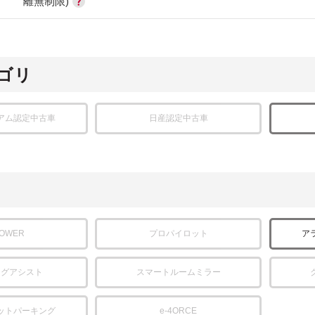
離無制限)
ゴリ
アム認定中古車
日産認定中古車
POWER
プロパイロット
ア
ングアシスト
スマートルームミラー
ットパーキング
e-4ORCE