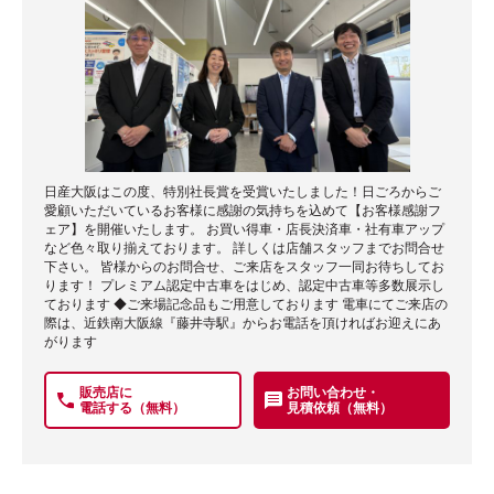
日産大阪はこの度、特別社長賞を受賞いたしました！日ごろからご
愛顧いただいているお客様に感謝の気持ちを込めて【お客様感謝フ
ェア】を開催いたします。 お買い得車・店長決済車・社有車アップ
など色々取り揃えております。 詳しくは店舗スタッフまでお問合せ
下さい。 皆様からのお問合せ、ご来店をスタッフ一同お待ちしてお
ります！ プレミアム認定中古車をはじめ、認定中古車等多数展示し
ております ◆ご来場記念品もご用意しております 電車にてご来店の
際は、近鉄南大阪線『藤井寺駅』からお電話を頂ければお迎えにあ
がります
販売店に
お問い合わせ・
電話する（無料）
見積依頼（無料）