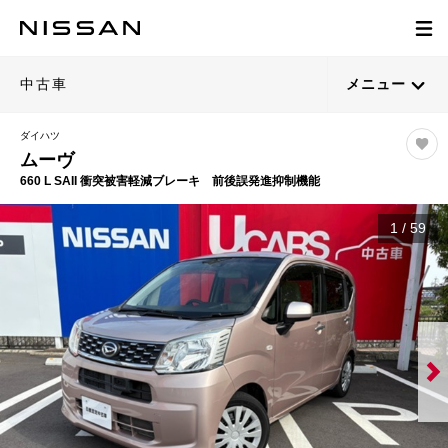
中古車
メニュー
ダイハツ
ムーヴ
660 L SAII 衝突被害軽減ブレーキ 前後誤発進抑制機能
1
/
59