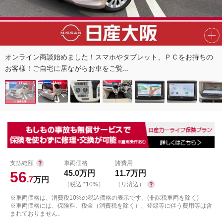
オンライン商談始めました！スマホやタブレット、ＰＣをお持ちの
お客様！ご自宅に居ながらお車をご覧...
支払総額
車両価格
諸費用
56
45.0
万円
11.7
万円
.7
万円
（税込 *10%）
（リ済込）
※車両価格は、消費税10%の税込価格の表示です。(非課税車両を除く)
※車両価格には、保険料、税金（消費税を除く）、登録等に伴う費用等は含
まれておりません。