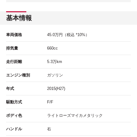
基本情報
車両価格
45.0
万円
（税込 *10%）
排気量
660cc
走行距離
5.3
万km
エンジン種別
ガソリン
年式
2015(H27)
駆動方式
F/F
ボディ色
ライトローズマイカメタリック
ハンドル
右