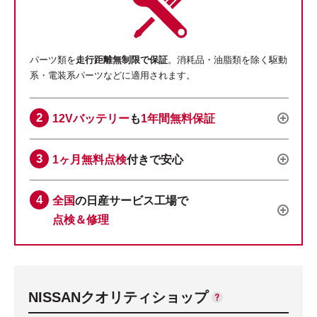
パーツ類を
走行距離無制限で保証
。消耗品・油脂類を除く駆動
系・電装系パーツなどに適用されます。
12Vバッテリー
も
1年間無料保証
1ヶ月無料点検
付きで安心
全国
の日産サービス工場で
点検＆修理
NISSANクオリティショップ