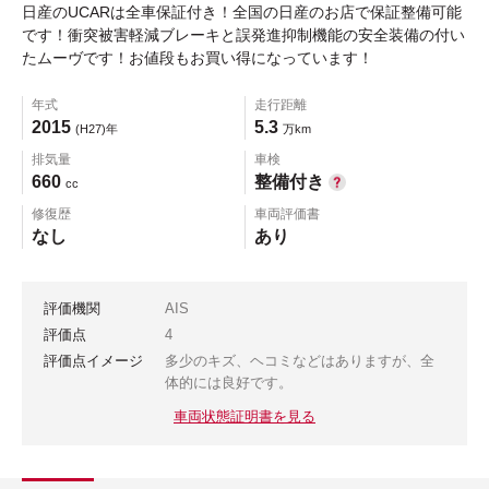
日産のUCARは全車保証付き！全国の日産のお店で保証整備可能
です！衝突被害軽減ブレーキと誤発進抑制機能の安全装備の付い
たムーヴです！お値段もお買い得になっています！
年式
走行距離
2015
5.3
(H27)年
万km
排気量
車検
660
整備付き
cc
修復歴
車両評価書
なし
あり
評価機関
AIS
評価点
4
評価点イメージ
多少のキズ、ヘコミなどはありますが、全
体的には良好です。
車両状態証明書を見る