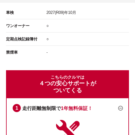
車検
2027
(R09)年
10
月
ワンオーナー
○
定期点検記録簿付
○
禁煙車
-
こちらのクルマは
４つの安心サポートが
ついてくる
走行距離無制限で
1年無料保証！