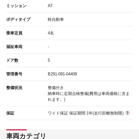
ミッション
AT
ボディタイプ
軽自動車
乗車定員
4名
福祉車両
-
ドア数
5
管理番号
B291-091-04408
整備状況
整備付き
納車時に定期点検整備(費用は車両価格に含ま
れます。)
保証
ワイド保証 保証期間:1年(走行距離無制限)
車両カテゴリ