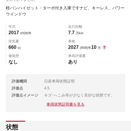
軽バンハイゼット・ターボ付き入庫ですナビ、キーレス、パワー
ウインドウ
年式
走行距離
2017
7.7
(H29)年
万km
排気量
車検
660
2027
10
cc
(R09)年
月
修復歴
車両評価書
なし
あり
評価機関
日産車両状態証明
評価点
4.5
評価点イメージ
キズ･へこみ等が少なく良好な状態です。
車両状態証明書を見る
状態