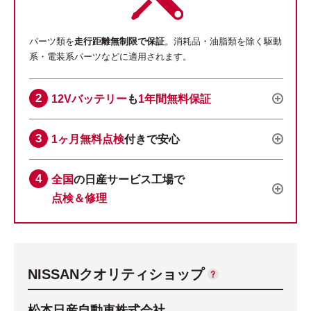
パーツ類を
走行距離無制限で保証
。消耗品・油脂類を除く駆動
系・電装系パーツなどに適用されます。
12Vバッテリー
も
1年間無料保証
1ヶ月無料点検
付きで安心
全国
の日産サービス工場で
点検＆修理
NISSANクオリティショップ
松本日産自動車株式会社