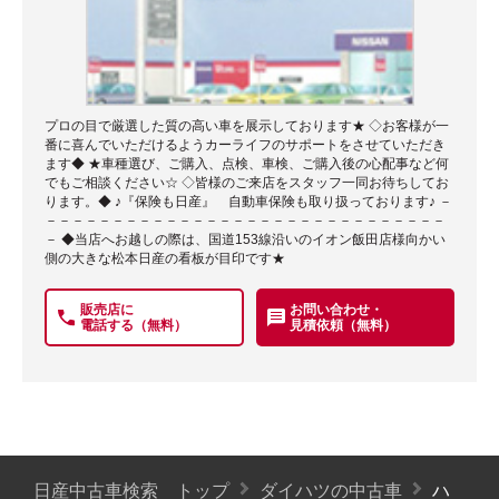
プロの目で厳選した質の高い車を展示しております★ ◇お客様が一
番に喜んでいただけるようカーライフのサポートをさせていただき
ます◆ ★車種選び、ご購入、点検、車検、ご購入後の心配事など何
でもご相談ください☆ ◇皆様のご来店をスタッフ一同お待ちしてお
ります。◆ ♪『保険も日産』 自動車保険も取り扱っております♪ －
－－－－－－－－－－－－－－－－－－－－－－－－－－－－－－
－ ◆当店へお越しの際は、国道153線沿いのイオン飯田店様向かい
側の大きな松本日産の看板が目印です★
販売店に
お問い合わせ・
電話する（無料）
見積依頼（無料）
日産中古車検索 トップ
ダイハツの中古車
ハ