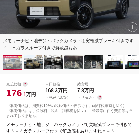
メモリーナビ・地デジ・バックカメラ・衝突軽減ブレーキ付きです
＾－＾ガラスルーフ付きで解放感もあ...
支払総額
車両価格
諸費用
176
168.3
万円
7.8
万円
.1
万円
（税込 *10%）
（リ済込）
※車両価格は、消費税10%の税込価格の表示です。(非課税車両を除く)
※車両価格には、保険料、税金（消費税を除く）、登録等に伴う費用等は含
まれておりません。
メモリーナビ・地デジ・バックカメラ・衝突軽減ブレーキ付きで
す＾－＾ガラスルーフ付きで解放感もありますね＾－＾