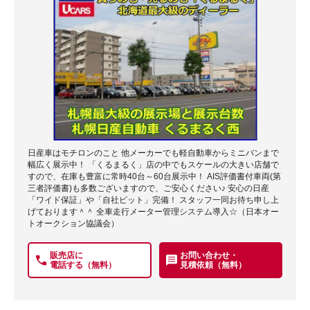
日産車はモチロンのこと 他メーカーでも軽自動車からミニバンまで
幅広く展示中！ 「くるまるく」店の中でもスケールの大きい店舗で
すので、在庫も豊富に常時40台～60台展示中！ AIS評価書付車両(第
三者評価書)も多数ございますので、ご安心ください♪ 安心の日産
「ワイド保証」や「自社ピット」完備！ スタッフ一同お待ち申し上
げております＾＾ 全車走行メーター管理システム導入☆（日本オー
トオークション協議会）
販売店に
お問い合わせ・
電話する（無料）
見積依頼（無料）