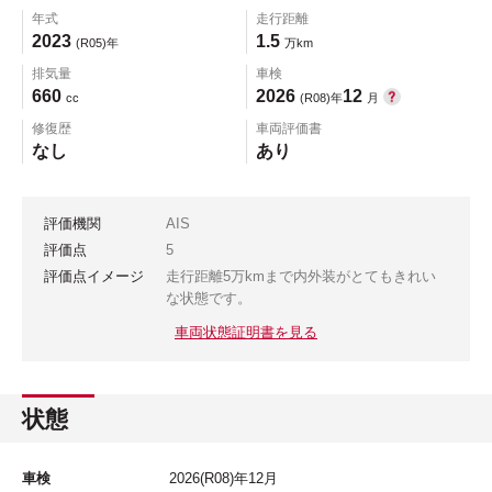
年式
走行距離
2023
1.5
(R05)年
万km
排気量
車検
660
2026
12
cc
(R08)年
月
修復歴
車両評価書
なし
あり
評価機関
AIS
評価点
5
評価点イメージ
走行距離5万kmまで内外装がとてもきれい
な状態です。
車両状態証明書を見る
状態
車検
2026
(R08)年
12
月