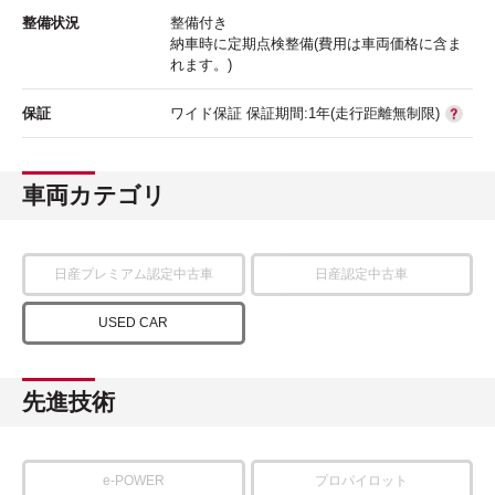
整備状況
整備付き
納車時に定期点検整備(費用は車両価格に含ま
れます。)
保証
ワイド保証 保証期間:1年(走行距離無制限)
車両カテゴリ
日産プレミアム認定中古車
日産認定中古車
USED CAR
先進技術
e-POWER
プロパイロット