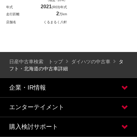
（税込 *10%）
2021
年式
(R03)年式
2
走行距離
万km
店舗名
くるまるく八軒
日産中古車検索 トップ
ダイハツの中古車
タ
フト・北海道の中古車詳細
企業・IR情報
エンターテイメント
購入検討サポート