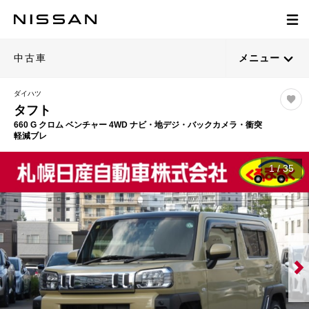
中古車
メニュー
ダイハツ
タフト
660 G クロム ベンチャー 4WD ナビ・地デジ・バックカメラ・衝突
軽減ブレ
1
/
35