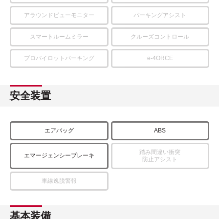
アラウンドビューモニター
パーキングアシスト
スマートルームミラー
クルーズコントロール
プロパイロットパーキング
e-4ORCE
安全装置
エアバッグ
ABS
踏み間違い衝突
エマージェンシーブレーキ
防止アシスト
車線逸脱警報
基本装備