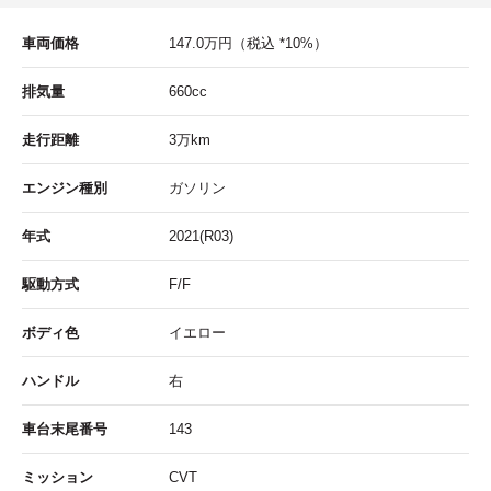
車両価格
147.0
万円
（税込 *10%）
排気量
660cc
走行距離
3
万km
エンジン種別
ガソリン
年式
2021(R03)
駆動方式
F/F
ボディ色
イエロー
ハンドル
右
車台末尾番号
143
ミッション
CVT