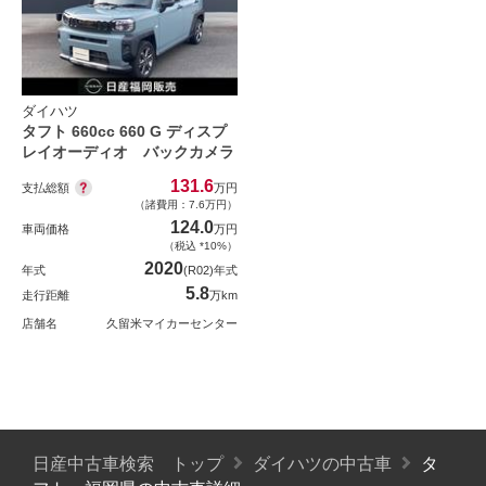
ダイハツ
タフト 660cc 660 G ディスプ
レイオーディオ バックカメラ
131.6
支払総額
万円
（諸費用：7.6万円）
124.0
車両価格
万円
（税込 *10%）
2020
年式
(R02)年式
5.8
走行距離
万km
店舗名
久留米マイカーセンター
日産中古車検索 トップ
ダイハツの中古車
タ