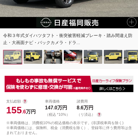
令和３年式ダイハツタフト・衝突被害軽減ブレーキ・踏み間違え防
止・大画面ナビ・バックカメラ・ドラ...
支払総額
車両価格
諸費用
155
147.0
万円
8.6
万円
.6
万円
（税込 *10%）
（リ済込）
※車両価格は、消費税10%の税込価格の表示です。(非課税車両を除く)
※車両価格には、保険料、税金（消費税を除く）、登録等に伴う費用等は含
まれておりません。