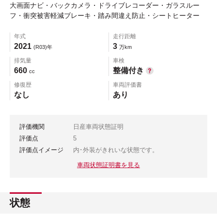
大画面ナビ・バックカメラ・ドライブレコーダー・ガラスルー
フ・衝突被害軽減ブレーキ・踏み間違え防止・シートヒーター
年式
走行距離
2021
3
(R03)年
万km
排気量
車検
660
整備付き
cc
修復歴
車両評価書
なし
あり
評価機関
日産車両状態証明
評価点
5
評価点イメージ
内･外装がきれいな状態です。
車両状態証明書を見る
状態