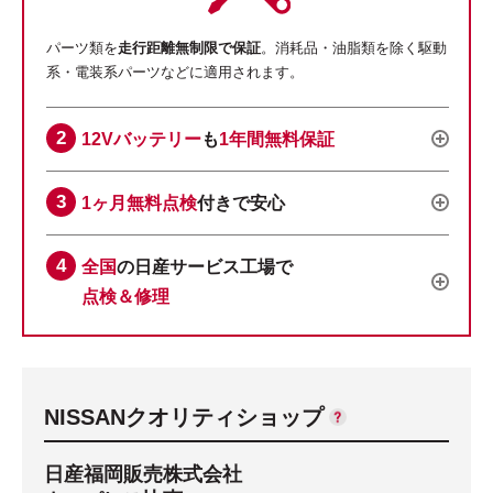
パーツ類を
走行距離無制限で保証
。消耗品・油脂類を除く駆動
系・電装系パーツなどに適用されます。
12Vバッテリー
も
1年間無料保証
1ヶ月無料点検
付きで安心
全国
の日産サービス工場で
点検＆修理
NISSANクオリティショップ
日産福岡販売株式会社