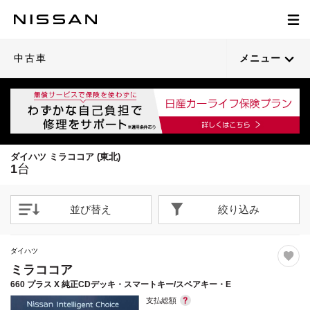
1
/
23
閉じる
21枚目以降は詳細ページへ
中古車
メニュー
ダイハツ ミラココア (東北)
1
台
並び替え
絞り込み
ダイハツ
ミラココア
660 プラス X 純正CDデッキ・スマートキー/スペアキー・E
支払総額