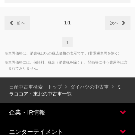
1
/
1
前へ
次へ
1
※車両価格は、消費税10%の税込価格の表示です。(非課税車両を除く)
※車両価格には、保険料、税金（消費税を除く）、登録等に伴う費用等は含
まれておりません。
日産中古車検索 トップ
ダイハツの中古車
ミ
ラココア・東北の中古車一覧
企業・IR情報
エンターテイメント