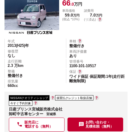
66
.0
万円
車両価格
諸費用
59.0
7.0
万円
万円
(税込 *10%)
(リ済込)
年式
車検
2013(H25)
年
整備付き
修復歴
車両評価書
なし
あり
走行距離
管理番号
2.3
万km
1100-101-10517
整備
保証
整備付き
ワイド保証 保証期間:1年(走行距
離無制限)
排気量
660
cc
NISSANクオリティショップ
据置払クレジット取扱店舗
今すぐ予約対象
日産プリンス宮城販売株式会社
卸町中古車センター
宮城県
販売店に
お問い合わせ・
電話する（無料）
見積依頼（無料）