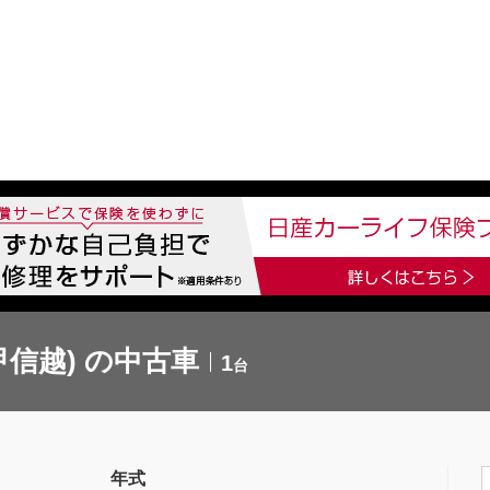
中古車を探す
店舗から探す
日産の中古車とは
認
P
甲信越) の中古車
1
台
年式