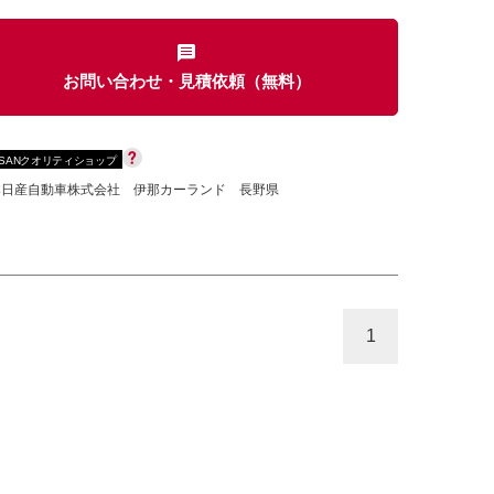
お問い合わせ・見積依頼（無料）
カセット
CD
MD
インテリジェントキー
SSANクオリティショップ
ー
盗難防止システム
キーレス
本日産自動車株式会社 伊那カーランド 長野県
スト
ドライブレコーダー
ステップ
チルトアップシート
1
除く
商用車・バンを除く
D