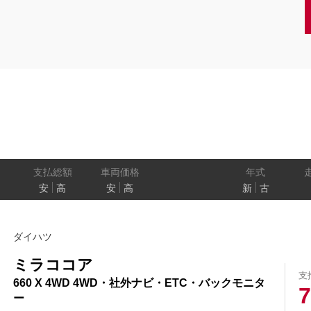
クーペ
AT
CVT
MT
/商用車
状態
ル
（福祉車両）
車検残
ワ
パワートレイン
駆動方式
ド
支払総額
車両価格
年式
安
高
安
高
新
古
ューモニター
スマートルームミラー
踏み間違い
ダイハツ
プロパイロット パーキング
e-4ORCE
ミラココア
支
660 X 4WD 4WD・社外ナビ・ETC・バックモニタ
7
ー
クルーズコントロール
両側オートスライドドア