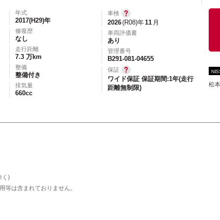
年式
車検
2017(H29)年
2026
(R08)年
11
月
修復歴
車両評価書
なし
あり
エアコン
パワーステアリング
パワーウィンドウ
走行距離
管理番号
7.3 万km
カーテレビ（地デジ）
本革シート
アルミホイール
B291-081-04655
整備
保証
NI
オートスライドドア
寒冷地仕様
ブラインドモニタ
整備付き
ワイド保証 保証期間:1年(走行
松
排気量
距離無制限)
シートヒーター
後席モニター
ハイビームアシ
660cc
スライドアップシート
車いす用スロープ
スライド
く)
用等は含まれておりません。
エコカー減税対象車
店長特選車
軽自動車を
新着物件
修復歴なし
展示試乗車
4W