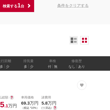
1
条件をクリアする
検索する
台
ンオーナー
定期記録簿付
禁煙車
ア数
乗車定員
走行距離
排気量
車検
修復歴
多
少
多
少
付
無
なし
あり
防止
電気自動車
払総額
車両価格
諸費用
5
69.3
万円
5.8
万円
.1
万円
（税込 *10%）
(リ済込)