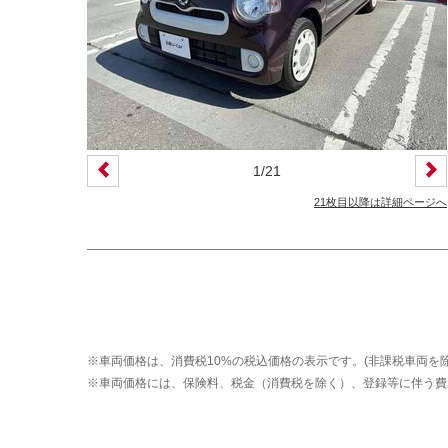
装備仕様
カーナビ
バックモニター
ETC
エアバッグ
ABS
サンルーフ
ディスチャージ(キセノン)ヘッドライト
1
/
21
プライバシーガラス
オートバックドア
21枚目以降は詳細ページへ
ライフケアビークル(福祉車両)装備仕様
フラップシート
助手席回転シート
車いす用リフター
運転補助装置
※車両価格は、消費税10%の税込価格の表示です。(非課税車両を除
その他
※車両価格には、保険料、税金（消費税を除く）、登録等に伴う費
クオリティショップ
車両状態証明書あり
今すぐ予約対象
オンライン相談対象