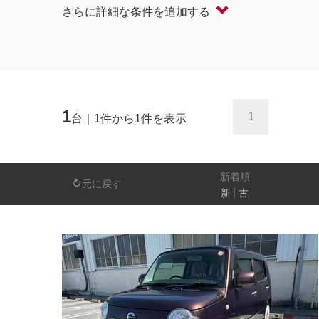
さらに詳細な条件を追加する
軽自動車
コンパクト/ハッチバック
オープン
セダン/ハードトップ
バン
ミニバン/SUV/ワゴン
ライフケアビーク
1
1
台｜1件から1件を表示
排気量
－
新着順
元に戻す
新
古
日産の先進技術
エマージェンシーブレーキ
アラウンドビ
パーキングアシスト
車線逸脱警報
人気の装備
LEDヘッドライト
アイドリングストップ