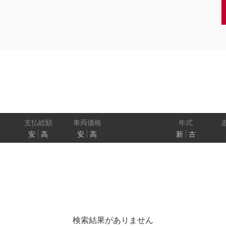
クーペ
AT
CVT
MT
/商用車
状態
ル
（福祉車両）
車検残
ワ
パワートレイン
駆動方式
ド
支払総額
車両価格
年式
安
高
安
高
新
古
ューモニター
スマートルームミラー
踏み間違い
プロパイロット パーキング
e-4ORCE
検索結果がありません
クルーズコントロール
両側オートスライドドア