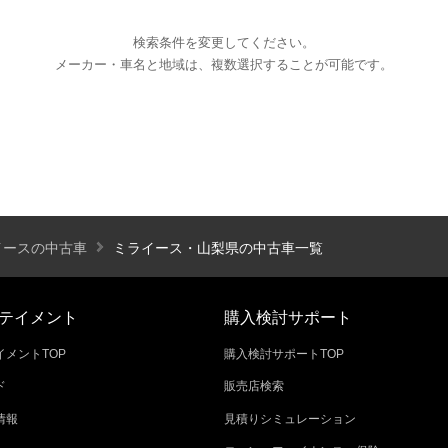
検索条件を変更してください。
メーカー・車名と地域は、複数選択することが可能です。
エアコン
パワーステアリング
パワーウィンドウ
カーテレビ（地デジ）
本革シート
アルミホイール
オートスライドドア
寒冷地仕様
ブラインドモニタ
シートヒーター
後席モニター
ハイビームアシ
イースの中古車
ミライース・山梨県の中古車一覧
スライドアップシート
車いす用スロープ
スライド
テイメント
購入検討サポート
メントTOP
購入検討サポートTOP
ド
販売店検索
エコカー減税対象車
店長特選車
軽自動車を
情報
見積りシミュレーション
新着物件
修復歴なし
展示試乗車
4W