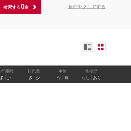
0
条件をクリアする
検索する
台
ンオーナー
定期記録簿付
禁煙車
ア数
乗車定員
走行距離
排気量
車検
修復歴
多
少
多
少
付
無
なし
あり
防止
電気自動車