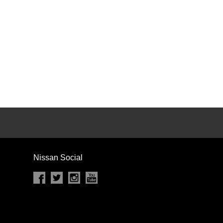
カセット
CD
MD
インテリジェントキー
ー
盗難防止システム
キーレス
スト
ドライブレコーダー
ステップ
チルトアップシート
Nissan Social
除く
商用車・バンを除く
D