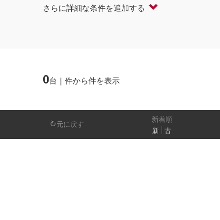
さらに詳細な条件を追加する
軽自動車
コンパクト/ハッチバック
オープン
セダン/ハードトップ
バン
ミニバン/SUV/ワゴン
ライフケアビーク
0
台｜件から件を表示
排気量
－
新着順
元に戻す
新
古
日産の先進技術
エマージェンシーブレーキ
アラウンドビ
パーキングアシスト
車線逸脱警報
人気の装備
LEDヘッドライト
アイドリングストップ