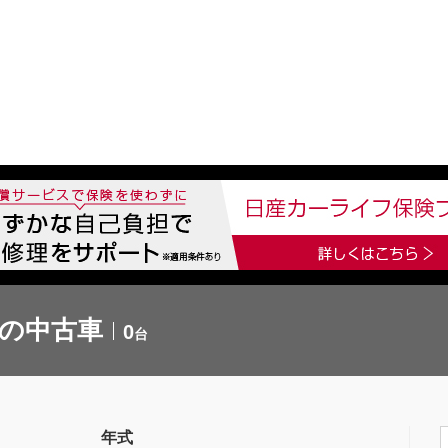
中古車を探す
店舗から探す
日産の中古車とは
認
P
 の中古車
0
台
年式