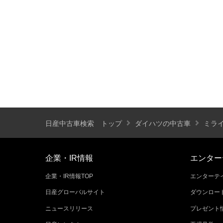
装備仕様
カーナビ
バックモニター
ETC
エアバッグ
ABS
サンルーフ
ディスチャージ(キセノン)ヘッドライト
プライバシーガラス
オートバックドア
ライフケアビークル(福祉車両)装備仕様
日産中古車検索 トップ
ダイハツの中古車
ミラ
フラップシート
助手席回転シート
車いす用リフター
運転補助装置
企業・IR情報
エンター
企業・IR情報TOP
エンターテイ
その他
日産グローバルサイト
ダウンロー
クオリティショップ
車両状態証明書あり
ニュースリリース
プレゼント
今すぐ予約対象
オンライン相談対象