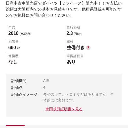
日産中古車販売店でダイハツ【ミライース】販売中！！お支払い
総額は大阪府内での基本お見積もりです。他府県登録も可能です
のでお気軽にお問い合わせください。
年式
走行距離
2018
2.3
(H30)年
万km
排気量
車検
660
整備付き
cc
修復歴
車両評価書
なし
あり
評価機関
AIS
評価点
4
評価点イメージ
多少のキズ、ヘコミなどはありますが、全
体的には良好です。
車両状態証明書を見る