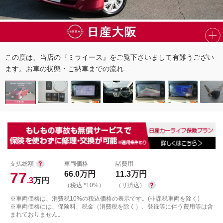
この度は、当店の『ミライース』をご覧下さいまして有難うござい
ます。お車の状態・ご納車までの流れ...
支払総額
車両価格
諸費用
77
66.0
万円
11.3
万円
.3
万円
（税込 *10%）
（リ済込）
※車両価格は、消費税10%の税込価格の表示です。(非課税車両を除く)
※車両価格には、保険料、税金（消費税を除く）、登録等に伴う費用等は含
まれておりません。