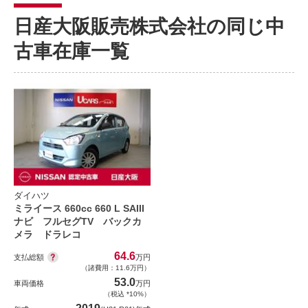
日産大阪販売株式会社の同じ中
古車在庫一覧
ダイハツ
ミライース 660cc 660 L SAIII
ナビ フルセグTV バックカ
メラ ドラレコ
64.6
支払総額
万円
（諸費用：11.6万円）
53.0
車両価格
万円
（税込 *10%）