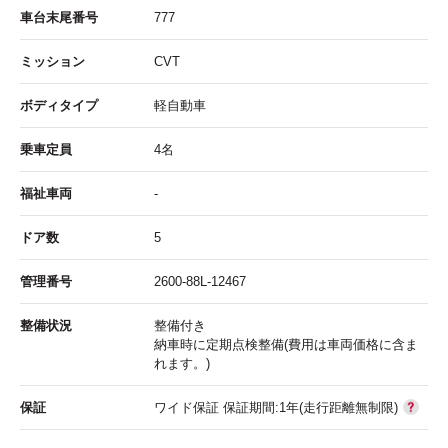
車台末尾番号
777
ミッション
CVT
ボディタイプ
軽自動車
乗車定員
4名
福祉車両
-
ドア数
5
管理番号
2600-88L-12467
整備状況
整備付き
納車時に定期点検整備(費用は車両価格に含ま
れます。)
保証
ワイド保証 保証期間:1年(走行距離無制限)