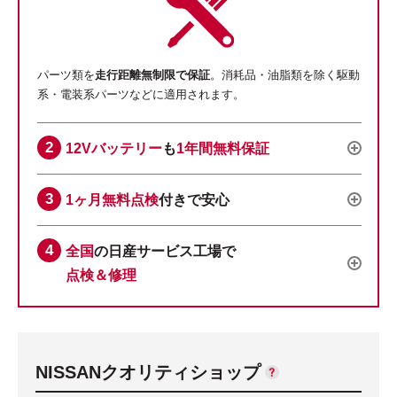
パーツ類を
走行距離無制限で保証
。消耗品・油脂類を除く駆動
系・電装系パーツなどに適用されます。
12Vバッテリー
も
1年間無料保証
1ヶ月無料点検
付きで安心
全国
の日産サービス工場で
点検＆修理
NISSANクオリティショップ