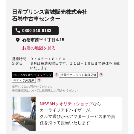
日産プリンス宮城販売株式会社
石巻中古車センター
0800-919-9183
石巻市茜平１丁目4-15
お店の地図を見る
営業時間
９：４５ー１８：００
定休日
８月は毎週火曜日です。１１日～１９日まで連休を頂戴
いたします
NISSANクオリティショップ
据置払クレジット取扱店舗
今すぐ予約対象
※詳しくはお問合せください。
※在庫状況については販売店にお問合せください
NISSANクオリティショップ
なら、
カーライフアドバイザーが、
クルマ選びからアフターサービスまで責
任を持って担当いたします