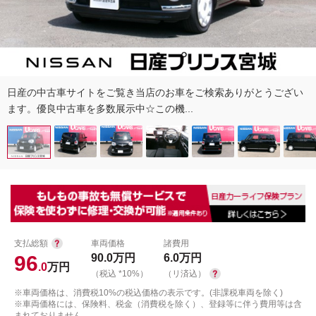
日産の中古車サイトをご覧き当店のお車をご検索ありがとうござい
ます。優良中古車を多数展示中☆この機...
支払総額
車両価格
諸費用
96
90.0
万円
6.0
万円
.0
万円
（税込 *10%）
（リ済込）
※車両価格は、消費税10%の税込価格の表示です。(非課税車両を除く)
※車両価格には、保険料、税金（消費税を除く）、登録等に伴う費用等は含
まれておりません。