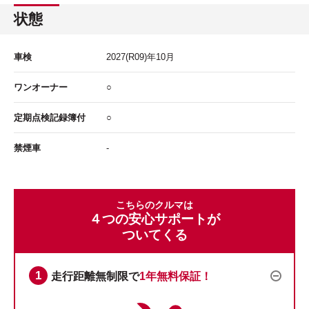
状態
車検
2027
(R09)年
10
月
ワンオーナー
○
定期点検記録簿付
○
禁煙車
-
こちらのクルマは
４つの安心サポートが
ついてくる
走行距離無制限で
1年無料保証！