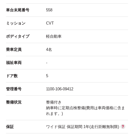
車台末尾番号
558
ミッション
CVT
ボディタイプ
軽自動車
乗車定員
4名
福祉車両
-
ドア数
5
管理番号
1100-106-09412
整備状況
整備付き
納車時に定期点検整備(費用は車両価格に含ま
れます。)
保証
ワイド保証 保証期間:1年(走行距離無制限)