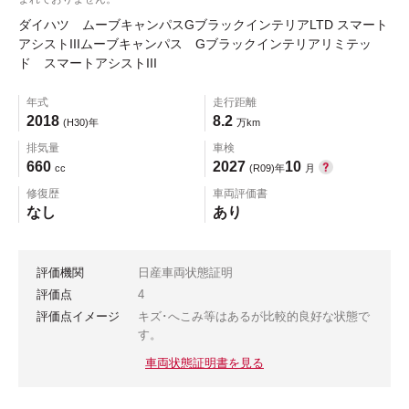
ダイハツ ムーブキャンパスGブラックインテリアLTD スマート
アシストIIIムーブキャンパス Gブラックインテリアリミテッ
ド スマートアシストIII
年式
走行距離
2018
8.2
(H30)年
万km
排気量
車検
660
2027
10
cc
(R09)年
月
修復歴
車両評価書
なし
あり
評価機関
日産車両状態証明
評価点
4
評価点イメージ
キズ･へこみ等はあるが比較的良好な状態で
す。
車両状態証明書を見る