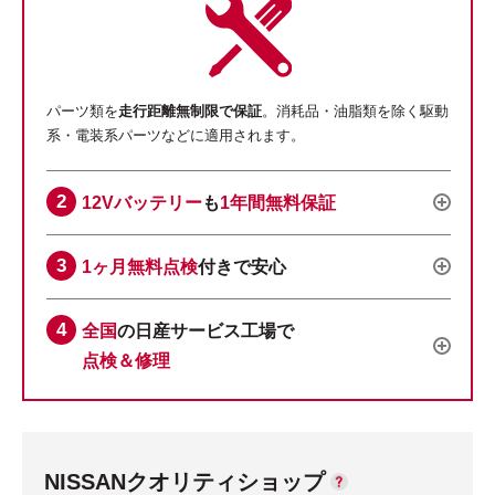
パーツ類を
走行距離無制限で保証
。消耗品・油脂類を除く駆動
系・電装系パーツなどに適用されます。
12Vバッテリー
も
1年間無料保証
1ヶ月無料点検
付きで安心
全国
の日産サービス工場で
点検＆修理
NISSANクオリティショップ