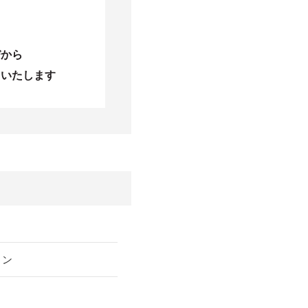
びから
当いたします
リン