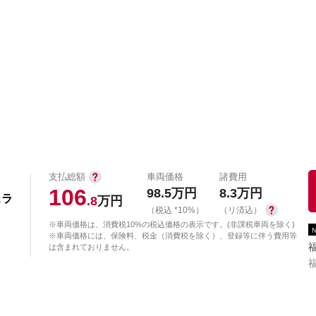
中古車を探す
店舗から探す
日産の中古車とは
認
P
支払総額
車両価格
諸費用
106
98.5
万円
8.3
万円
スラ
.8
万円
（税込 *10%）
（リ済込）
※車両価格は、消費税10%の税込価格の表示です。(非課税車両を除く)
※車両価格には、保険料、税金（消費税を除く）、登録等に伴う費用等
は含まれておりません。
々