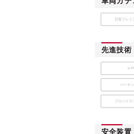
車両カテ
日産プレミ
先進技術
e-
パーキ
プロパイロ
安全装置