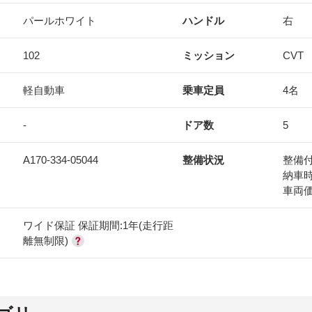
パールホワイト
ハンドル
右
102
ミッション
CVT
軽自動車
乗車定員
4名
-
ドア数
5
A170-334-05044
整備状況
整備
納車
車両
ワイド保証 保証期間:1年(走行距
離無制限)