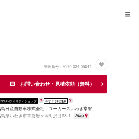
定中古車ラインナップ
購入サポート
お役立ち情報
MOR
管理番号：A170-334-05044
お問い合わせ・見積依頼（無料）
NISSANクオリティショップ
今すぐ予約対象
福島日産自動車株式会社 ユーカーズいわき常磐
福島県いわき市常磐岩ヶ岡町沢目63-1