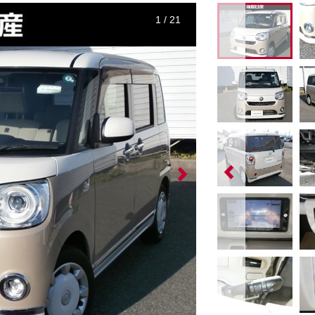
1
/
21