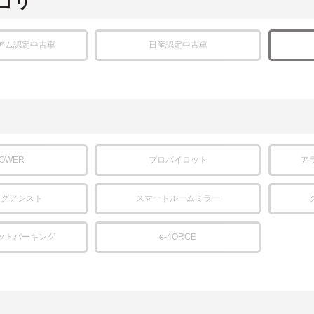
ゴリ
アム認定中古車
日産認定中古車
POWER
プロパイロット
ア
ングアシスト
スマートルームミラー
ットパーキング
e-4ORCE