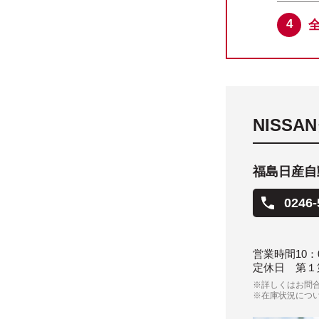
NISS
福島日産自
0246-
営業時間
10：
定休日
第１
※詳しくはお問
※在庫状況につ