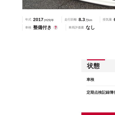
2017
8.3
年式
走行距離
排気量
(H29)年
万km
整備付き
なし
車検
車両評価書
状態
車検
定期点検記録簿