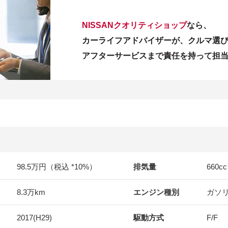
NISSANクオリティショップ
なら、
カーライフアドバイザーが、クルマ選
アフターサービスまで責任を持って担
98.5万円（税込 *10%）
排気量
660
cc
8.3万km
エンジン種別
ガソ
2017(H29)
駆動方式
F/F