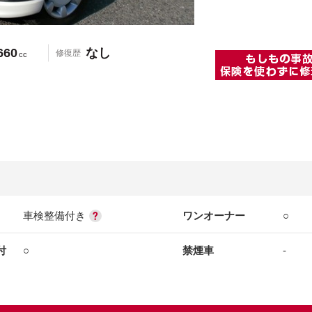
660
なし
修復歴
cc
車検整備付き
ワンオーナー
○
付
○
禁煙車
-