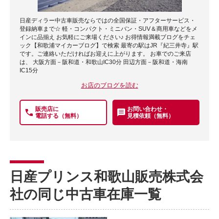
日産ディラー中古車販売ならではの全国保証・アフターサービス・
登録納車まで☆ 軽・コンパクト・ミニバン・SUV＆商用車などをメ
インに品揃え お気軽にご来場ください♪ お得情報満載ブログをチェ
ック【和歌浦マイカーブログ】で検索 最寄の駅はJR『紀三井寺』駅
です。ご連絡いただければお迎えに上がります。 お車でのご来店
は、 大阪方面－阪和道・和歌山IC30分 田辺方面－阪和道・海南
IC15分
お店のブログを読む
販売店に
お問い合わせ・
電話する（無料）
見積依頼（無料）
日産プリンス和歌山販売株式会
社の同じ中古車在庫一覧