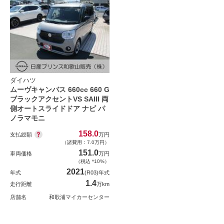
ダイハツ
ムーヴキャンバス 660cc 660 G
ブラックアクセントVS SAIII 両
側オートスライドドア ナビ パ
ノラマモニ
158.0
支払総額
万円
（諸費用：7.0万円）
151.0
車両価格
万円
（税込 *10%）
2021
年式
(R03)年式
1.4
走行距離
万km
店舗名
和歌浦マイカーセンター