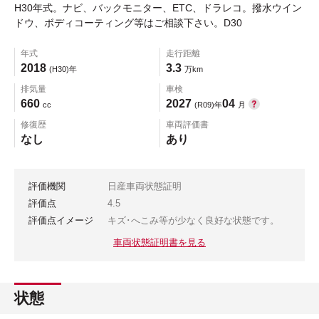
H30年式。ナビ、バックモニター、ETC、ドラレコ。撥水ウイン
ドウ、ボディコーティング等はご相談下さい。D30
年式
走行距離
2018
3.3
(H30)年
万km
排気量
車検
660
2027
04
cc
(R09)年
月
修復歴
車両評価書
なし
あり
評価機関
日産車両状態証明
評価点
4.5
評価点イメージ
キズ･へこみ等が少なく良好な状態です。
車両状態証明書を見る
状態