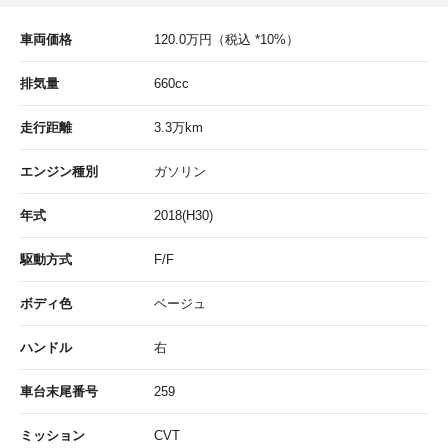
車両価格
120.0
万円
（税込 *10%）
排気量
660cc
走行距離
3.3
万km
エンジン種別
ガソリン
年式
2018(H30)
駆動方式
F/F
ボディ色
ベージュ
ハンドル
右
車台末尾番号
259
ミッション
CVT