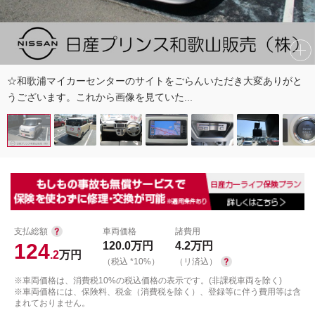
☆和歌浦マイカーセンターのサイトをごらんいただき大変ありがと
うございます。これから画像を見ていた...
支払総額
車両価格
諸費用
124
120.0
万円
4.2
万円
.2
万円
（税込 *10%）
（リ済込）
※車両価格は、消費税10%の税込価格の表示です。(非課税車両を除く)
※車両価格には、保険料、税金（消費税を除く）、登録等に伴う費用等は含
まれておりません。