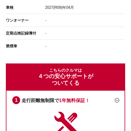
車検
2027
(R09)年
04
月
ワンオーナー
-
定期点検記録簿付
-
禁煙車
-
こちらのクルマは
４つの安心サポートが
ついてくる
走行距離無制限で
1年無料保証！