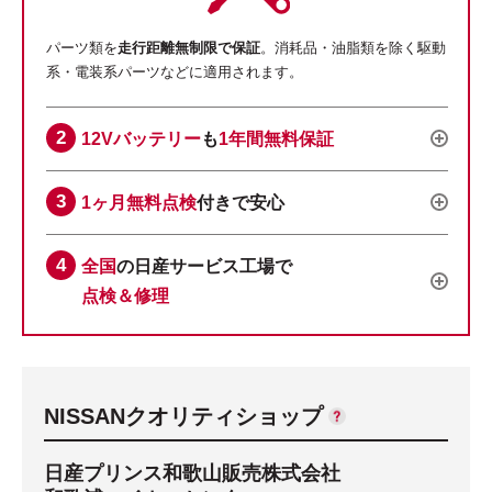
パーツ類を
走行距離無制限で保証
。消耗品・油脂類を除く駆動
系・電装系パーツなどに適用されます。
12Vバッテリー
も
1年間無料保証
1ヶ月無料点検
付きで安心
全国
の日産サービス工場で
点検＆修理
NISSANクオリティショップ
日産プリンス和歌山販売株式会社