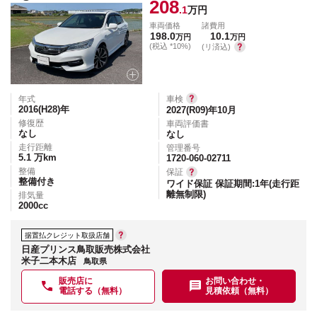
208
.1
万円
車両価格
諸費用
198.0
10.1
万円
万円
(税込 *10%)
(リ済込)
年式
車検
2016(H28)
年
2027(R09)年10月
修復歴
車両評価書
なし
なし
走行距離
管理番号
5.1
万km
1720-060-02711
整備
保証
整備付き
ワイド保証 保証期間:1年(走行距
離無制限)
排気量
2000
cc
据置払クレジット取扱店舗
日産プリンス鳥取販売株式会社
米子二本木店
鳥取県
販売店に
お問い合わせ・
電話する（無料）
見積依頼（無料）