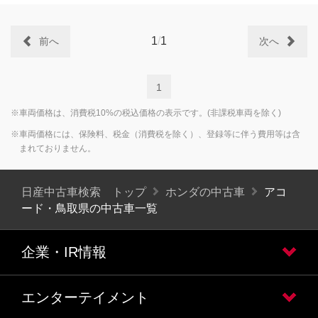
1
/
1
前へ
次へ
1
※車両価格は、消費税10%の税込価格の表示です。(非課税車両を除く)
※車両価格には、保険料、税金（消費税を除く）、登録等に伴う費用等は含
まれておりません。
日産中古車検索 トップ
ホンダの中古車
アコ
ード・鳥取県の中古車一覧
企業・IR情報
エンターテイメント