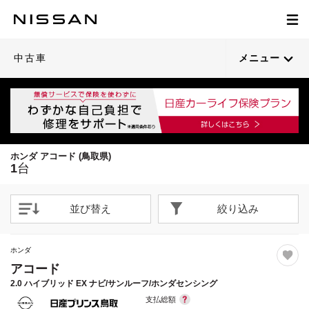
1
/
21
閉じる
21枚目以降は詳細ページへ
中古車
メニュー
ホンダ アコード (鳥取県)
1
台
並び替え
絞り込み
ホンダ
アコード
2.0 ハイブリッド EX ナビ/サンルーフ/ホンダセンシング
支払総額