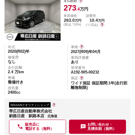
支払総額
273
.4
万円
車両価格
諸費用
263.0
10.4
万円
万円
(税込 *10%)
(リ済込)
年式
車検
2020(R02)
年
2027(R09)年04月
修復歴
車両評価書
なし
あり
走行距離
管理番号
2.4
万km
A192-905-00232
整備
保証
整備付き
ワイド保証 保証期間:1年(走行距
離無制限)
排気量
2400
cc
NISSANクオリティショップ
帯広日産自動車株式会社
釧路日産 釧路本店
北海道
販売店に
お問い合わせ・
電話する（無料）
見積依頼（無料）