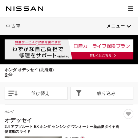
1
1
/
/
53
29
閉じる
閉じる
21枚目以降は詳細ページへ
21枚目以降は詳細ページへ
中古車
メニュー
ホンダ オデッセイ (北海道)
2
台
並び替え
絞り込み
ホンダ
オデッセイ
2.4 アブソルート EX ホンダ センシング ワンオーナー新品夏タイヤ両
側電動スライド