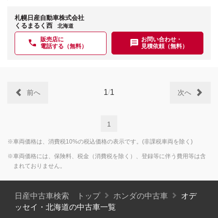
札幌日産自動車株式会社
くるまるく西
北海道
販売店に
お問い合わせ・
電話する（無料）
見積依頼（無料）
1
/
1
前へ
次へ
1
※車両価格は、消費税10%の税込価格の表示です。(非課税車両を除く)
※車両価格には、保険料、税金（消費税を除く）、登録等に伴う費用等は含
まれておりません。
日産中古車検索 トップ
ホンダの中古車
オデ
ッセイ・北海道の中古車一覧