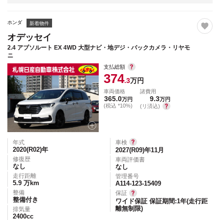
ホンダ
新着物件
オデッセイ
2.4 アブソルート EX 4WD 大型ナビ・地デジ・バックカメラ・リヤモ
ニ
支払総額
374
.3
万円
車両価格
諸費用
365.0
9.3
万円
万円
(税込 *10%)
(リ済込)
年式
車検
2020(R02)
年
2027(R09)年11月
修復歴
車両評価書
なし
なし
走行距離
管理番号
5.9
万km
A114-123-15409
整備
保証
整備付き
ワイド保証 保証期間:1年(走行距
離無制限)
排気量
2400
cc