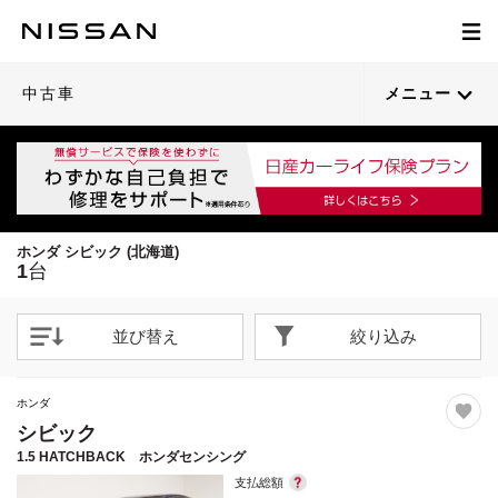
1
/
49
閉じる
21枚目以降は詳細ページへ
中古車
メニュー
ホンダ シビック (北海道)
1
台
並び替え
絞り込み
ホンダ
シビック
1.5 HATCHBACK ホンダセンシング
支払総額