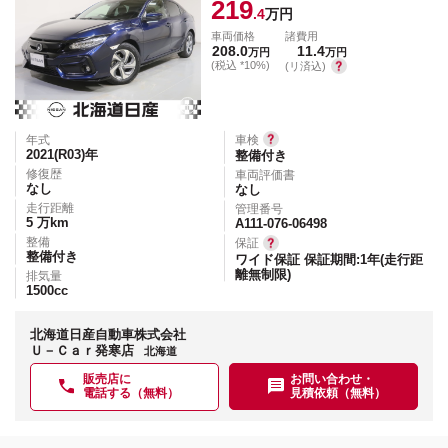
219
.4
万円
車両価格
諸費用
208.0
11.4
万円
万円
(税込 *10%)
(リ済込)
年式
車検
2021(R03)
年
整備付き
修復歴
車両評価書
なし
なし
走行距離
管理番号
5
万km
A111-076-06498
整備
保証
整備付き
ワイド保証 保証期間:1年(走行距
離無制限)
排気量
1500
cc
北海道日産自動車株式会社
Ｕ－Ｃａｒ発寒店
北海道
販売店に
お問い合わせ・
電話する（無料）
見積依頼（無料）