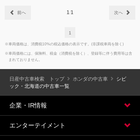
1
/
1
前へ
次へ
1
※車両価格は、消費税10%の税込価格の表示です。(非課税車両を除く)
※車両価格には、保険料、税金（消費税を除く）、登録等に伴う費用等は含
まれておりません。
日産中古車検索 トップ
ホンダの中古車
シビ
ック・北海道の中古車一覧
企業・IR情報
エンターテイメント